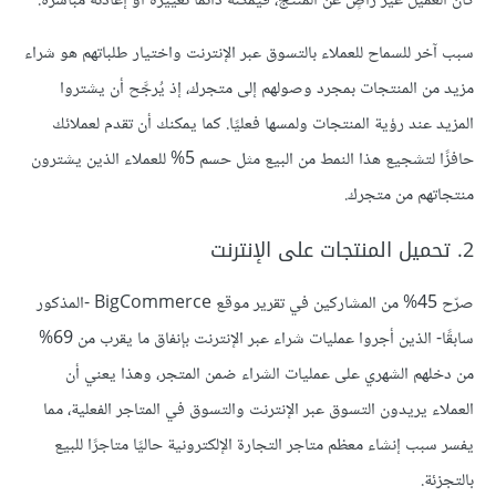
كان العميل غير راضٍ عن المنتج، فيمكنه دائمًا تغييره أو إعادته مباشرة.
سبب آخر للسماح للعملاء بالتسوق عبر الإنترنت واختيار طلباتهم هو شراء
مزيد من المنتجات بمجرد وصولهم إلى متجرك، إذ يُرجَّح أن يشتروا
المزيد عند رؤية المنتجات ولمسها فعليًا. كما يمكنك أن تقدم لعملائك
حافزًا لتشجيع هذا النمط من البيع مثل حسم 5% للعملاء الذين يشترون
منتجاتهم من متجرك.
2. تحميل المنتجات على الإنترنت
صرّح 45% من المشاركين في تقرير موقع BigCommerce -المذكور
سابقًا- الذين أجروا عمليات شراء عبر الإنترنت بإنفاق ما يقرب من 69%
من دخلهم الشهري على عمليات الشراء ضمن المتجر، وهذا يعني أن
العملاء يريدون التسوق عبر الإنترنت والتسوق في المتاجر الفعلية، مما
يفسر سبب إنشاء معظم متاجر التجارة الإلكترونية حاليًا متاجرًا للبيع
بالتجزئة.