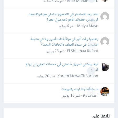
Amir Mohamed10 · نشر
منذ 3 ساعة
لماذا يعد الاستثمار في التصميم الداخلي مع شركة سعد
كريتفيتى خطوتك الأهم نحو منزل العمر؟
0
Melyu Mayo · نشر
6 يوليو
بتقضوا وقت أكبر في مراقبة المنافسين ولا في متابعة
التغيرات في سلوك العملاء واتجاهات البحث؟
0
El Shiemaa Refaat · نشر
25 يونيو
كيف يمكنني تسويق خدمتي في خمسات لتجني لي ارباح
كثيرة
1
Karam Mowaffk Sarhan · نشر
20 يونيو
ما علاقة الباك لينك بالمبيعات
0
أحمد سالم9 · نشر
15 يونيو
تابعنا على