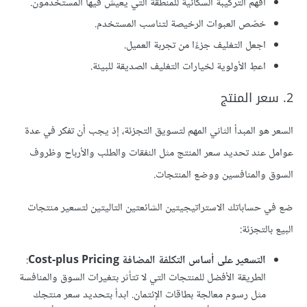
افهم التركيبة السكانية للمنطقة التي يعيش فيها المستخدمون.
خصّص العبوات الرخيصة لتناسب المستخدم.
اجعل التغليف جزءًا من تجربة العميل.
اعطِ الأولوية لخيارات التغليف الصديقة للبيئة.
2. سعر المنتج
السعر هو المبدأ الثاني المهم لتسويق التجزئة، إذ يجب أن تفكر في عدة
عوامل عند تحديد سعر المنتج مثل النفقات والطلب والأرباح وظروف
السوق والمنافسين ووضع المنتجات.
ضع في حساباتك الاستراتيجيتين الشائعتين التاليتين لتسعير منتجات
البيع بالتجزئة:
التسعير على أساس التكلفة المضافة Cost-plus Pricing
:
الطريقة الأفضل للمنتجات التي لا تتأثر بتغيرات السوق والمنافسة
مثل رسوم معالجة بطاقات الإئتمان. ابدأ بتحديد سعر منتجك