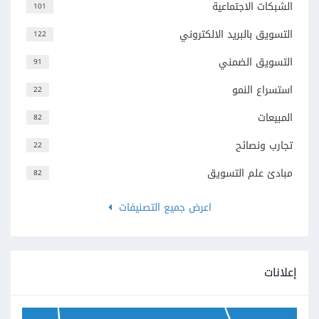
الشبكات الاجتماعية
101
التسويق بالبريد الالكتروني
122
التسويق الضمني
91
استسراع النمو
22
المبيعات
82
تجارب ونصائح
22
مبادئ علم التسويق
82
اعرض جميع التصنيفات
إعلانات