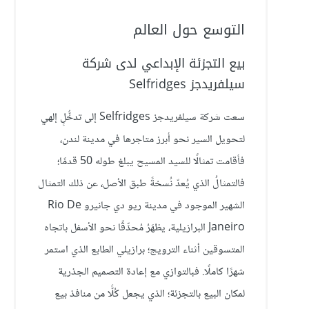
التوسع حول العالم
بيع التجزئة الإبداعي لدى شركة
سيلفريدجز Selfridges
سعت شركة سيلفريدجز Selfridges إلى تدخُّلٍ إلهي
لتحويل السير نحو أبرز متاجرها في مدينة لندن،
فأقامت تمثالًا للسيد المسيح يبلغ طوله 50 قدمًا؛
فالتمثالُ الذي يُعدّ نُسخةً طبق الأصل، عن ذلك التمثال
الشهير الموجود في مدينة ريو دي جانيرو Rio De
Janeiro البرازيلية، يظهَرُ مُحدِّقًا نحو الأسفل باتجاه
المتسوقين أثناء الترويج؛ برازيلي الطابع الذي استمر
شهرًا كاملًا. فبالتوازي مع إعادة التصميم الجذرية
لمكان البيع بالتجزئة؛ الذي يجعل كُلًّا من منافذ بيع