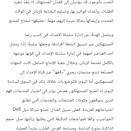
الحنث بالوعود، قد يؤديان إلى فقدان المستهلك، إذ يُعَدّ تنفيذ
الطلبات، وإعداد فواتير بها، وتسليم البضاعة للزبائن في الوقت
المحدد، وإيصالها بحالةٍ جيدة إليهم، مهمةً -جميعُها- لنجاح المنتَج.
ويتمثل الهدف من إدارة سلسلة الإمداد، في كسب رضا
المستهلكين عبر تنسيق أنشطة أفرادها، وجعلها سَلِسةً، إذًا، يتمثل
أحد العناصر المهمة في إدارة سلسلة الإمداد، في كونها موجهة
بالكامل لخدمة الزبائن، وخلال حقبة الإنتاج الشامل، كانت الجهات
المصنّعة تنتج منتجاتٍ يجري "دفعُها" عبر قناة الإمداد إلى
المستهلكين، أما اليوم؛ فالوضع بات خلاف ذلك في السوق السائدةِ
اليوم، إذ أصبح المستهلكون هم من يؤثر في اختيار المنتجات، فهم
الذين يتوقعون مكونات المنتجات، والخدمات التي تطابق
احتياجاتهم الفريدة، فعلى سبيل المثال: تُصنّع شركة ديل Dell
الحواسيب وفقًا للمواصفات الدقيقة التي يطلبها زبائنها، مثل: حجم
الذاكرة، ونوع الشاشة، ومساحة القرص الصُّلب، وتبدأ العملية