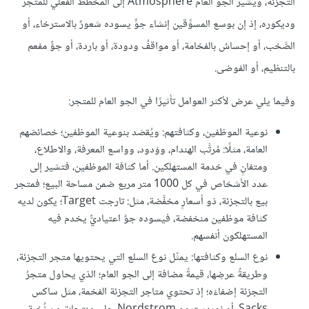
التجزئة، ويشير الجو العام Atmosphere إلى المخطط الفعلي للمتجر
وديكوره، إذ إن بوسع المسوِّقين إنشاء جوٍّ يسوده شعورٌ بالاسترخاء، أو
الصَّخب، أو إحساسٌ بالفخامة، أو مواقفُ ودودة، أو باردة، أو جوٌّ مفعم
بالتنظيم، أو الفوضى.
وفيما يلي عرض لأكثر العوامل تأثيرًا في الجو العام للمتجر:
نوعية الموظفين، وكثافتهم: ويُقصَد بنوعية الموظفين؛ خصائصَهم
العامة، مثلًا: مُرتَّب الهندام، ووَدود، وواسع المعرفة، والاطلاع،
ومتفانٍ في خدمة المستهلكين. أما كثافة الموظفين، فتشير إلى
عدد الأشخاص في كل 1000 متر مربع ضمن مساحة البيع؛ فمتجر
بيع بالتجزئة، ذو أسعارٍ مخفَّضة، مثل: تارجت Target؛ يكون لديه
كثافة موظفين منخفضة، فيسوده جوٌ اعتياديٌّ يخدم فيه
المستهلكون أنفسهم.
نوع السلع وكثافتها: يمثّل نوعَ السلع التي يحتويها متجر التجزئة،
وطريقةُ عرضِها، قيمةً مضافة إلى الجو العام؛ الذي يحاول متجرُ
التجزئة إضفاءَه؛ إذ تحتوي متاجر التجزئة الفخمة، مثل ساكس