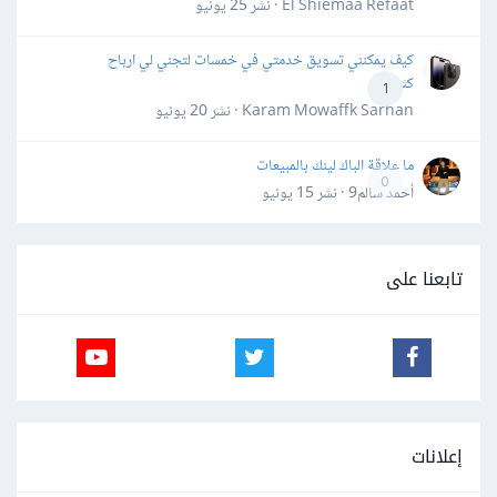
El Shiemaa Refaat · نشر
25 يونيو
كيف يمكنني تسويق خدمتي في خمسات لتجني لي ارباح
كثيرة
1
Karam Mowaffk Sarhan · نشر
20 يونيو
ما علاقة الباك لينك بالمبيعات
0
أحمد سالم9 · نشر
15 يونيو
تابعنا على
إعلانات