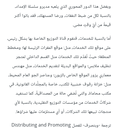
وبفضل هذا الدور المحوري الذي يلعبه مديرو سلسلة الإمداد،
بالنسبة لكل من ضبط النفقات، ورضا المستهلك، فقد باتوا أكثر
قيمةً من أيِّ وقتٍ مضى.
أما بالنسبة للخدمات، فتقوم قناة التوزيع الخاصة بها بشكل رئيس،
على موقع تلك الخدمات، مثل: موقع المقرات الرئيسة لها؛ ومخطط
المنطقة؛ حيثُ تُقدَّم تلك الخدمات مثل القسم الداخلي لمتجر
تنظيف ملابس؛ والمواقع البديلة لتقديم الخدمات، مثل مهندس
معماري يزور الموقع الخاص بالزبون؛ وعناصر الجو العام المحيط،
مثل: خزانة رفوف خشبية للكتب، خاصة بالمجلَّدات القانونية، في
مكتب محاماة، والتي تُضفي حالة من المصداقيةً، كما تستفيد
شركاتُ الخدمات من مؤسسات التوزيع التقليدية، بالنسبة لأي
منتجات تبيعها تلك الشركات، أو أي مستلزمات عليها شراؤها.
ترجمة -وبتصرف- للفصل Distributing and Promoting