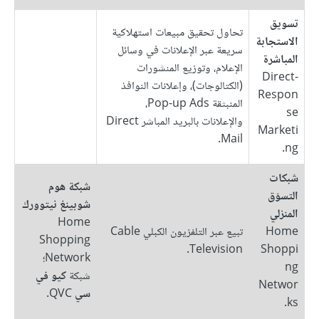
تسويق
تحاول تحقيق مبيعات استهلاكية
الاستجابة
سريعة عبر الإعلانات في وسائل
المباشرة
الإعلام، وتوزيع المنشورات
Direct-
(الكتالوجات)، وإعلانات النوافذ
Respon
المنبثقة Pop-up Ads،
se
والإعلانات بالبريد المباشر Direct
Marketi
Mail.
ng.
شبكات
شبكة هوم
التسوّق
شوبينغ نيتوورك
المنزلي
Home
Home
تبيع عبر التلفزيون الكبلي Cable
Shopping
Television.
Shoppi
Network؛
ng
شبكة
كيو في
Networ
سي
QVC.
ks.