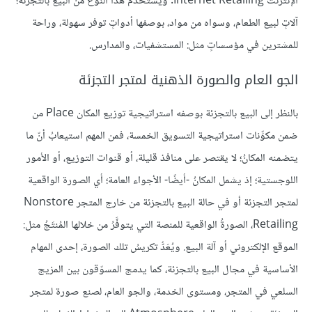
الإنترنت Internet Retailing. ويستخدم هذا النوع من البيع بالتجزئة؛
آلاتٍ لبيع الطعام، وسواه من مواد، بوصفها أدواتٍ توفر سهولة، وراحة
للمشترين في مؤسساتٍ مثل: المستشفيات، والمدارس.
الجو العام والصورة الذهنية لمتجر التجزئة
بالنظر إلى البيع بالتجزئة بوصفه استراتيجية توزيع المكان Place من
ضمن مكوِّنات استراتيجية التسويق الخمسة، فمن المهم استيعابُ أنّ ما
يتضمنه المكانُ؛ لا يقتصر على منافذ قليلة، أو قنوات التوزيع، أو الأمور
اللوجستية؛ إذ يشمل المكانُ -أيضًا- الأجواء العامة؛ أي الصورة الواقعية
لمتجر التجزئة أو في حالة البيع بالتجزئة من خارج المتجر Nonstore
Retailing، الصورةُ الواقعية للمنصة التي يتوفَّرُ من خلالها المُنتَجُ مثل:
الموقع الإلكتروني أو آلة البيع. ويُعَدُّ تكريسُ تلك الصورة، إحدى المهام
الأساسية في مجال البيع بالتجزئة، كما يدمج المسوّقون بين المزيج
السلعي في المتجر، ومستوى الخدمة، والجو العام، لصنع صورة لمتجر