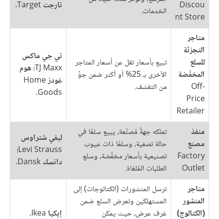
Discou
تارجت
Target.
الخدمات.
nt Store
متاجر
التجزئة
تي جي ماكس
للسلع
تبيع بأسعار تقل عن أسعار المتاجر
TJ Maxx؛
هوم
المخفَّضة
الأخرى بـ 25% أو أكثر ضمن جوٍّ
غودز
Home
Off-
من التقشف.
Goods.
Price
Retailer
منفذ
تملكه جهةٌ مُصنِّعة، يبيع سلعًا في
ليفي شتراوس
مصنع
حالة تصفية، وسلعًا ذات عيوب
Levi Strauss؛
Factory
تصنيعية بأسعار مخفَّضة، وسلع
دانسك
Dansk.
Outlet
الطلبات المُلغاة.
متاجر
ترسل المنشورات (الكتالوجات) إلى
المنشور
المستهلكين وتعرض السلع ضمن
(الكتالوج)
غرف عرض، حيث يمكن
إيكيا
Ikea.