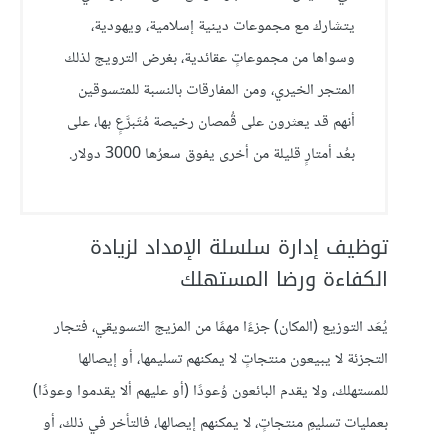
يتشارك مع مجموعات دينية إسلامية، ويهودية،
وسواها من مجموعاتٍ عقائدية، بغرض الترويج لذلك
المتجر الخيري، ومن المفارقات بالنسبة للمتسوقين
أنهم قد يعثرون على قُمصان رخيصة مُتَبرَّعٍ بها، على
بعُد أمتارٍ قليلة من أخرى يفوق سعرُها 3000 دولار.
توظيف إدارة سلسلة الإمداد لزيادة
الكفاءة ورضا المستهلك
يُعَد التوزيع (المكان) جزءًا مهمًا من المزيج التسويقي، فتجار
التجزئة لا يبيعون منتجاتٍ لا يمكنهم تسليمها، أو إيصالها
للمستهلك، ولا يقدم البائعون وُعودًا (أو عليهم ألا يقدموا وعودًا)
بعمليات تسليمِ منتجاتٍ، لا يمكنهم إيصالها، فالتأخر في ذلك، أو