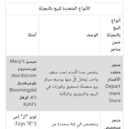
الأنواع المتعددة للبيع بالتجزئة
أنواع
البيع
بالتجزئة
الوصف
أمثلة
ضمن
متاجر
ميسيز
Macy's؛
متجر
نوردستروم
متعدد
يتضمن عدة أقسام تحت سقفٍ
Nordstrom؛
الأقسام
واحد، يُعامَلُ كلٌّ منها بوصفه مركز
بلومينغديلز
Depart
بيع منفصلًا؛ لتحقيق وفورات في
Bloomingdal
ment
البيع، والترويج، والرقابة.
e’s؛
كوهلز
Store
Kohl's
تويز "آر" إس
متجر
يتخصص في فئة محددة من
Toys "R" S؛
متخصص