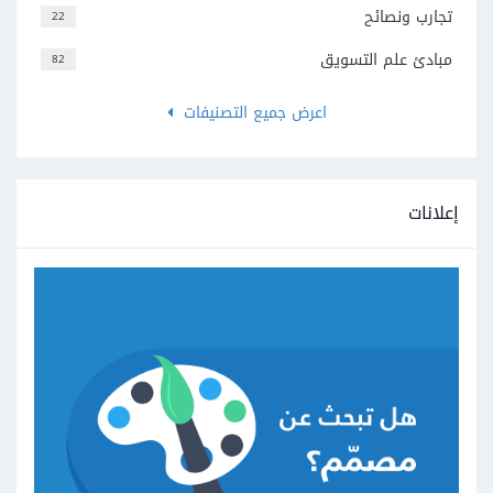
تجارب ونصائح
22
مبادئ علم التسويق
82
اعرض جميع التصنيفات
إعلانات