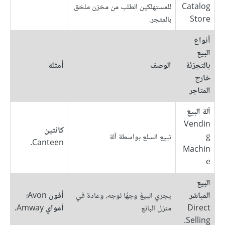
Catalog
للمستهلكين الطلب من مخزن ملحَق
Store
بالمتجر.
أنواع
البيع
بالتجزئة
الوصف
أمثلة
خارج
المتاجر
آلة البيع
Vendin
كانتين
g
تبيع السلع بواسطة آلة
Canteen.
Machin
e
البيع
المباشر
يجري البيعُ وجهًا لوجه، وعادة في
أفون
Avon؛
Direct
منزل البائع
أمواي
Amway.
Selling.