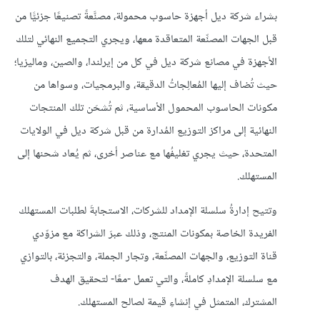
بشراء شركة ديل أجهزة حاسوب محمولة، مصنَّعةً تصنيعًا جزئيًّا من
قبل الجهات المصنِّعة المتعاقدة معها، ويجري التجميع النهائي لتلك
الأجهزة في مصانع شركة ديل في كل من إيرلندا، والصين، وماليزيا؛
حيث تُضاف إليها المُعالِجاتُ الدقيقة، والبرمجيات، وسواها من
مكونات الحاسوب المحمول الأساسية، ثم تُشحَن تلك المنتجات
النهائية إلى مراكز التوزيع المُدارة من قبل شركة ديل في الولايات
المتحدة، حيث يجري تغليفُها مع عناصر أخرى، ثم يُعاد شحنها إلى
المستهلك.
وتتيح إدارةُ سلسلة الإمداد للشركات، الاستجابةَ لطلبات المستهلك
الفريدة الخاصة بمكونات المنتج، وذلك عبرَ الشراكة مع مزوّدي
قناة التوزيع، والجهات المصنِّعة، وتجار الجملة، والتجزئة، بالتوازي
مع سلسلة الإمدادِ كاملةً، والتي تعمل -معًا- لتحقيق الهدف
المشترك، المتمثل في إنشاءِ قيمة لصالح المستهلك.