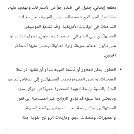
مطعم إيطالي، جميل، في إضفاءِ جوٍّ من الاسترخاء، والهدوء عليه،
تمامًا مثل الجو الذي تضفيه الموسيقى الغربية داخل محلات
الشاحنات في الولايات الأمريكية، وقد تشجعُ الموسيقى
المستهلكين على البقاء في المتجر لفترةٍ أطول، وشراء المزيد، أو
على تناول الطعام بسرعة، وترك الطاولة ليجلس عليها أشخاصٌ
آخرون.
العطور: يمكن للعطور أن تُنشّط المبيعات، أو أن تقللها؛ فرائحة
المعجنات، والخبز، المميزة؛ تجذب المستهلكين إلى المخابز، كما هو
الحال بالنسبة لرائحة القهوة المُحضَّرة حديثًا في مركز تسوق،
وبالعكس مما سبق؛ قد تؤدي الروائح غير المستحبة إلى نفور
المستهلكين، مثل: رائحة دخان السجائر، ورائحة العفونة،
والمطهرات، وملطفات الجو، ومزيلات الروائح القوية جدًا.