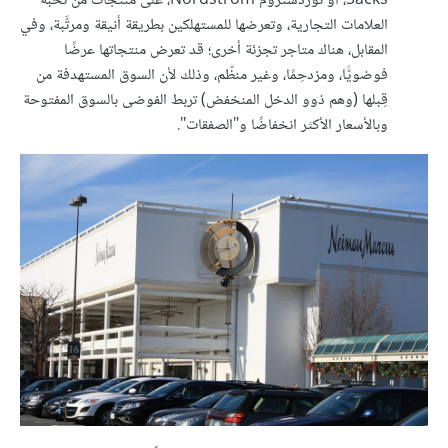
Sacks، أو نوردستروم Nordstrom، على منتجات من نُخبة
العلامات التجارية، وتعرضها للمستهلكين بطريقة أنيقة ومرتَّبة، وفي
المقابل، هناك متاجر تجزئة أخرى؛ قد تعرض منتجاتها عرضًا
فوضويًّا، ومزدحِمًا، وغير منظّم، وذلك لأن السوق المستهدفة من
قِبلها (وهم ذوو الدخل المنخفض) تربط الفوضى بالسوق المفتوحة
وبالأسعار الأكثر انخفاضًا و"الصفقات".