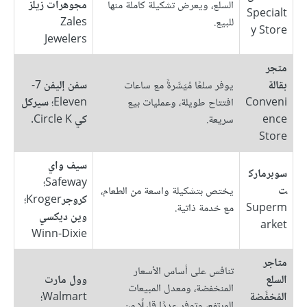
السلع، ويعرض تشكيلة كاملة منها
مجوهرات زيلز
Specialt
للبيع.
Zales
y Store
Jewelers
متجر
بقالة
يوفر سلعًا مُيَسَّرةً مع ساعات
سفن إليفن
7-
Conveni
افتتاح طويلة، وعمليات بيع
Eleven؛
سيركل
ence
سريعة.
كي
Circle K.
Store
سيف واي
سوبرمارك
Safeway؛
ت
يختص بتشكيلة واسعة من الطعام،
كروجر
Kroger؛
Superm
مع خدمة ذاتية.
وين ديكسي
arket
Winn-Dixie
متاجر
تنافس على أساس الأسعار
السلع
وول مارت
المنخفضة، ومعدل المبيعات
المُخفَّضة
Walmart؛
المرتفع، وتوفر عددًا قليلًا من