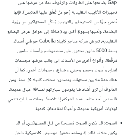
Gap بضاعتها على الطاولات والرفوف، بدلًا من عرضها على
تجهيزات الأنابيب التقليدية (حوامل تُعلَّق عليها الملابس)، فإنها
تُنشئ جوًّا من الاسترخاء، والترتيب؛ يُمكِّن المستهلكين من رؤية
البضاعة، ولَمسِها بسهولةٍ أكبر، وبالإضافة إلى حوامل عرض البضائع
التقليدية، تعرض شركة متاجر كابيلا Cabella حوضَي أسماك
بسعة 5000 غالون تحتوي على سلطعونات، وأسماك سلمون
مُرقَّطة، وأنواع أخرى من الأسماك، إلى جانب عرضها مجسماتٍ
لفيَلةٍ، وأُسود، وحمير وحش، وضباع، وحيوانات أخرى، كما أن
هناك عدة ملايين مستهلك، يقصدون محلات كابيلا كل سنة، ومن
المألوف أن ترى أشخاصًا يقودون سياراتهم لمسافة أميال عديدة،
قاصدين أحد متاجر هذه الشركة، إذ تلاحِظُ لوحاتِ سياراتٍ تنتمي
لولايات أمريكية عديدة، وأحيانًا لمقاطعاتٍ كندية.
الصوت: قد يكون الصوت مُستحبًّا من قِبل المستهلكين، أو قد
يكون خلاف ذلك؛ إذ يساعد تشغيل موسيقى كلاسيكية داخل