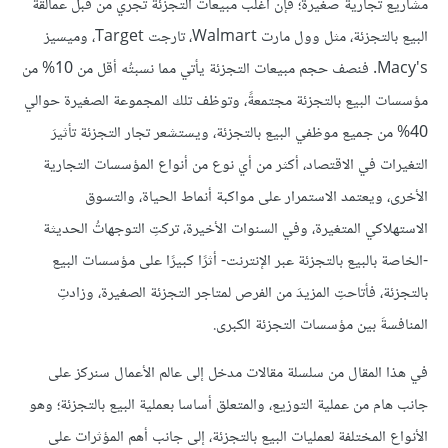
مشاريع تجارية صغيرة؛ فإن أغلب مبيعات التجزئة تجري من قبل عمالقة
البيع بالتجزئة، مثل وول مارت Walmart، تارجت Target، وميسيز
Macy's. فنصف حجم مبيعات التجزئة يأتي مما نسبتُه أقل من 10% من
مؤسسات البيع بالتجزئة مجتمعةً، وتوظف تلك المجموعة الصغيرة حوالي
40% من جميع موظفي البيع بالتجزئة، ويستشعر تجار التجزئة تأثيرَ
التغيرات في الاقتصاد، أكثر من أي نوع من أنواع المؤسسات التجارية
الأخرى، ويعتمد الاستمرار على مواكبة أنماط الحياة، والتسوق
الاستهلاكي المتغيرة، وفي السنوات الأخيرة، تركتِ التوجهاتُ الحديثة
-الخاصة بالبيع بالتجزئة عبر الإنترنت- أثرًا كبيرًا على مؤسسات البيع
بالتجزئة، فأتاحتِ المزيدَ من الفرص لمتاجر التجزئة الصغيرة، وزادتِ
المنافسةَ بين مؤسسات التجزئة الكبرى.
في هذا المقال من سلسلة مقالات مدخل إلى عالم الأعمال سنركز على
جانب هام من عملية التوزيع، والمتعلق أساسا بعملية البيع بالتجزئة؛ وهو
الأنواع المختلفة لعمليات البيع بالتجزئة، إلى جانب أهم المؤثرات على