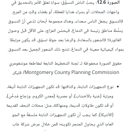
الصورة 12.6:
يحبُّ الناسُ التسوُّقَ؛ سواءٌ تعلّقَ الأمر بالتحديق في
واجهات المحلات، أو بشراء هدايا للعطلة، أو بقضاء وقتٍ من المرح.
فالتسوق يجعل الناس سعداء، وهناك مجموعة أبحاثٍ تدّعي أنَّ التسوق
ينشِّطُ مناطق رئيسة في الدماغ، فيحسّن المزاج، على الأقل قبل وصول
الفاتورة!! فالشعور بالسعادة، والرضا بعد جولةِ تسوّق، قد يكون مرتبطًا
بمواد كيميائية معينة في الدماغ، تنتج ذلك الشعور الجميل بعد التسوق.
حقوق الصورة محفوظة لـ: لجنة التخطيط التابعة لمقاطعة مونتغومري
Montgomery County Planning Commission/ فليكر.
نوع التجهيزات الثابتة، وكثافتها: قد تكون التجهيزات الثابتة أنيقة،
ومرتبة (غنية بالأخشاب)، أو عصرية (معدن الكروم، وزجاج مُدخَّن)،
أو قد تكون طاولاتٍ قديمة، ومتهاكلة، مثل: محلات التحف القديمة
(الأنتيكا)، كما يجب أن تكون التجهيزات الثابتة متّسقةً مع الجو
العام؛ الذي يحاول المتجر تكوينه؛ فمن خلال عرض شركة غاب