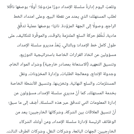
وتلعبُ اليوم إدارةُ سلسلةِ الإمداد دورًا مزدوجًا: أولًا- بوصفها ناقًلا
لطلبِ المستهلك؛ الذي يمتد من نقطة البيع، وعلى امتداد الخط
الراجع، وصولًا إلى الجهة المزوِّدة. ثانيًا- بوصفها عمليةَ تدفُّقٍ
مادية، تُنظِّمُ حركةَ السلعِ الملتزِمةَ بالوقت، والموفِّرة للتكاليف، على
طول كامل خط الإمداد؛ وبالتالي، يُعَدُّ مديرو سلسلة الإمداد،
مسؤولين عن اتخاذ القرارات الخاصة باستراتيجية التوزيع،
وتنسيق التعهيد (الاستعانة بمصادر خارجية) وشراء المواد الخام،
وجدولة الإنتاج، ومعالجة الطلبات، وإدارة المخزونات، ونقل
المستلزمات، والسلع النهائية، وتخزينها، وتنسيق الأنشطة الخاصة
بخدمة المستهلك، كما أنَّ مديري سلسلة الإمداد، مسؤولون عن
إدارة المعلومات التي تتدفق عبر هذه السلسلة، أضِف إلى ما سبق؛
أنَّ تنسيق العلاقات بين الشركة، وشركائها الخارجيين؛ يعد من
الوظائف الرئيسة لإدارة سلسلة الإمداد، ومن أولئك الشركاء
الخارجيين: الجهات البائعة، وشركات النقل، وشركات الطرف الثالث،