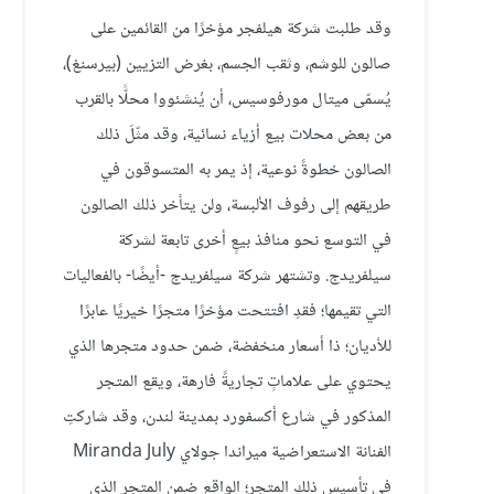
وقد طلبت شركة هيلفجر مؤخرًا من القائمين على
صالون للوشم، وثقب الجسم، بغرض التزيين (بيرسنغ)،
يُسمّى ميتال مورفوسيس، أن يُنشئووا محلًّا بالقرب
من بعض محلات بيع أزياء نسائية، وقد مثّلَ ذلك
الصالون خطوةً نوعية، إذ يمر به المتسوقون في
طريقهم إلى رفوف الألبسة، ولن يتأخر ذلك الصالون
في التوسع نحو منافذ بيعٍ أخرى تابعة لشركة
سيلفريدج. وتشتهر شركة سيلفريدج -أيضًا- بالفعاليات
التي تقيمها؛ فقدِ افتتحت مؤخرًا متجرًا خيريًا عابرًا
للأديان؛ ذا أسعار منخفضة، ضمن حدود متجرها الذي
يحتوي على علاماتٍ تجاريةً فارهة، ويقع المتجر
المذكور في شارع أكسفورد بمدينة لندن، وقد شاركتِ
الفنانة الاستعراضية ميراندا جولاي Miranda July
في تأسيس ذلك المتجر؛ الواقع ضمن المتجر الذي