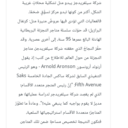
شركة سيلفريدجز يبدو مثل تشكلية محلاتٍ غريبة
الشكل، أكثر من كونها تبدو مركز تسوُّقٍ ضخمًا،
فالفعاليات التي تؤدى فيها عروضٌ مثيرة مثل: كرنفال
البرازيل؛ قد حوّلت سلسلة متاجر التجزئة البريطانية
الهادئة البالغ عمرها 95 سنة، إلى أخرى عصرية. وقد
حفَّز النجاحُ الذي حققته شركة سيلفريدجز، متاجرَ
التجزئة من حول العالم، للاطلاع عن كثب؛ إذ يقول
أرنولد أرونسون Arnold Aronson - وهو الرئيس
التنفيذي السابق لشركة ساكس الجادة الخامسة Saks
Fifth Avenue: "إنَّ رئيس المتجر متعدد الأقسام؛
الذي لم يقصِد شركة سيلفريدجر لدراسة عملياتها؛ هو
مديرٌ لا يقوم بواجبه كما ينبغي عليه!!". وعادةً ما تطوِّرُ
المتاجرُ؛ متعددة الأقسام استراتيجياتها السلعية،
فتكون النتيجة تخصيص مساحةٍ ضمن تلك المتاجر،