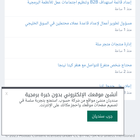
إعداد قائمة استهداف B2B وتنظيم اجتماعات عمل للأنظمة البرمجية
منذ 1 ساعة
مسؤول تطوير أعمال لإعداد قاعدة عملاء محتملين في السوق الخليجي
منذ 1 ساعة
إدارة منتجات متجر سلة
منذ 1 ساعة
محتاج شخص متفرغ للتواصل مع هنقر كيتا نينجا
منذ 2 ساعة
إعلان على جوجل ادز
منذ 3 ساعة
عن أكاديمية حسوب
الأسئلة الشائعة
اكتب معنا
درّب معنا
إرشادات الاستخدام
بيان الخصوصية
مركز المساعدة
© 2025
Hsoub
.
Content licensed under
CC BY-NC-SA 4.0
unless mentioned