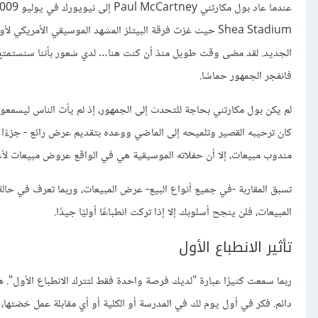
فانفجر الجمهور حماسًا.
لم يكن بول مكارتني بحاجة للتحدث إلى الجمهور، إذ لم يأت الناس ليسمعوه
كان ترحيبه القصير وتلميحه إلى الماضي ووعده بتقديم عرض رائع - جزءًا م
مندوب مبيعات، إلا أن حفلاته الموسيقية هي في الواقع عروض مبيعات لأغان
تسبق المقاربة -في جميع أنواع البيع- عرض المبيعات، وربما تعرف في حالة 
المبيعات، فلن ينجح أسلوبك إلا إذا تركت انطباعًا أوليًا جيدًا.
تأثير الانطباع الأول
ربما سمعت كثيرًا عبارة "لديك فرصة واحدة فقط لتترك الانطباع الأول". ه
دائم. فكر في أول يوم لك في المدرسة أو الكلية أو أي مقابلة عمل خضتها، فر