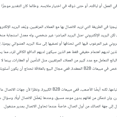
لعمل، أو لباقته، أو حتى ذوقه في اختيار ملابسه. وطالما كان التقدير موجزًا و
يًا في الطريقة التي تريد الاتصال بها مع العملاء المرتقبين، ويُعَد البريد الإلكت
بين، لكن البريد الإلكتروني -مثل البريد المباشر- غير شخصي، وله معدل استجابة من
لكتروني غير المرغوب فيها التي تحذفها أو تصفيها إلى سلة البريد العشوائي يوميًا، 
ن الذين لديهم اهتمام حقيقي فقط هم الذين سيكون لديهم الدافع الكافي للرد، مما ي
ائع التعامل مع عدد كبير من العملاء المرتقبين، مثل التأمين أو العقارات، بينما لا يُ
الإلكتروني الطريقة الأكثر فعاليةً للوصول إلى أفضل العملاء المرتقبين، وبالأخص في مبيعات B2B المعقدة، ففي مجال البيع بالعلاقة تحتاج 
يُعَد التفاعل وجهًا لوجه هو بالتأكيد أكثر الأساليب الشخصية التي يمكنك اتباعها، لكنه أيضًا الأصعب، ففي مبيعات B2B الكبيرة، ونظرًا لأن جها
ولن تتمكن من لقائهم بدون موعد مسبق، وعندها يُفضَّل الاتصال أولًا، وسؤال ج
ل إلى جهة اتصالك من أول اتصال، خاصةً عندما تحاول الاتصال بمدير مشغول.