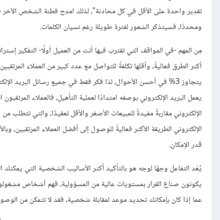
تقدير واحدة على الأقل في كل محادثة"، لذلك امدح فطنة الشخص الآخر في ا
ومحددًا، فسيتذكر الشعور لفترة طويلة رغم نسيان الكلمات.
من المهم -في المواقف التي تقترب فيها أنت من العميل أولًا- التفكير إستراتيج
أكثر الطرق فعاليةً، وأقلها تكلفةً للتواصل مع عدد كبير من العملاء المرتق
يتجاوز 3% في أحسن الأحوال، لذا فكر فقط في جميع رسائل البريد الإ
يعمل البريد الإلكتروني بوصفه امتدادًا لعملية التأهيل، فالعملاء المرتقبو
الإلكتروني مقاربةً مفيدةً للمبيعات الأصغر والأقل تعقيدًا، والتي تتطلب من الب
قدر الإمكان.
يكونون صناع القرار بمستويات عالية من المسؤولية، فهم أشخاص مشغولون، 
عما إذا كان بإمكانك تحديد موعد لمقابلة شخصية، فقد لا تتمكن من الوصو