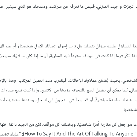
إثبات أنك قد أنجزت واجبك المنزلي، فليس ما تعرفه عن شركتك ومنتجك هو الذي سيثير إ
ذا التساؤل عليك سؤال نفسك: هل تريد إجراء اتصالك الأول شخصيًا؟ أم عبر الها
ذا فكّر فيما إذا كنت في موقف ستبدأ فيه المقاربة، أو ما إذا كان عملاؤك سيبدؤو
صي، بحيث يُضمّن عملاؤك الإحالات، فيقترب منك العميل المرتقب. وهنا، بالإض
، كما يمكن أن يشمل البيع بالتجزئة مزيجًا من الاثنين، وإذا كنت تبيع سيارات 
ب منك المساعدة مباشرةً، أو قد يبدأ في التجول في المحل، وعندها ستقترب أنت
 شخصيًا.
ت هو جعل كل مقاربة أمرًا شخصيًا، ويختلف كل موقف، لكن من الجيد دائمًا إظهار 
تقول روزالي ماجيو (مؤلفة كتاب "فن الكلام: كيف تتحدث إلى أي شخص؟" ng To Anyone