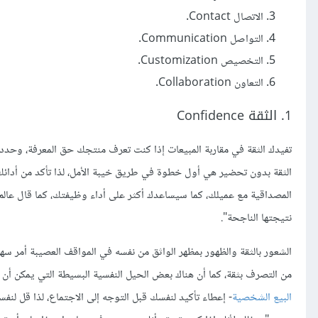
الاتصال Contact.
التواصل Communication.
التخصيص Customization.
التعاون Collaboration.
1. الثقة Confidence
تفيدك الثقة في مقاربة المبيعات إذا كنت تعرف منتجك حق المعرفة، وحددت أ
الثقة بدون تحضير هي أول خطوة في طريق خيبة الأمل، لذا تأكد من أدائك 
المصداقية مع عميلك، كما سيساعدك أكثر على أداء وظيفتك، كما قال عال
نتيجتها الناجحة".
الشعور بالثقة والظهور بمظهر الواثق من نفسه في المواقف العصيبة أمر س
من التصرف بثقة، كما أن هناك بعض الحيل النفسية البسيطة التي يمكن أن تساعد. يقترح مدرب الم
البيع الشخصية
- إعطاء تأكيد لنفسك قبل التوجه إلى الاجتماع، لذا قل لن