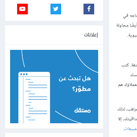
تاجه في
يضًا محاولة
إعلانات
يوية.
ثقة. كتب
 نفسك
عملاؤك هم
 مبيعات B2B مثلًا تقترب من العميل المرتقب، لذلك
قيتك، إلا
لمبيعات
.