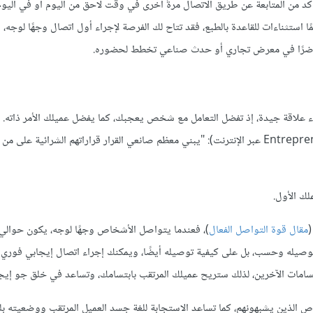
د من المتابعة عن طريق الاتصال مرةً أخرى في وقت لاحق من اليوم أو في اليوم ا
 استثناءات للقاعدة بالطبع، فقد تتاح لك الفرصة لإجراء أول اتصال وجهًا لوجه، 
حاضرًا في معرض تجاري أو حدث صناعي تخطط لحضوره.
ناء علاقة جيدة، إذ تفضل التعامل مع شخص يعجبك، كما يفضل عميلك الأمر ذاته. 
سيلفرستين Ray Silverstein (كاتب عمود المبيعات في إنتربرنور Entrepreneur عبر الإنترنت): "يبني معظم صانعي القرار قراراتهم الشرائي
لك الأول.
(
مقال قوة التواصل الفعال
ريد توصيله وحسب، بل على كيفية توصيله أيضًا، ويمكنك إجراء اتصال إيجابي فوري
لابتسامات الآخرين، لذلك ستريح عميلك المرتقب بابتسامك، وتساعد في خلق جو إيج
ص الذين يشبهونهم، كما تساعد الاستجابة للغة جسد العميل المرتقب ووضعيته ب