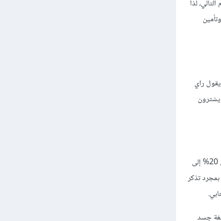
لتالي، لذا
وتأمين
يقول راي
ة على من يشترون
)، فعندما يتواصل الأشخاص وجهًا لوجه، يكون حوالي 20% إلى
 بمجرد تذكر
ابي.
لغة جسد