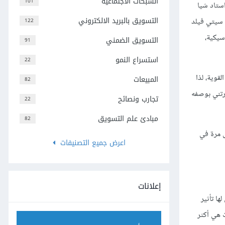
الشبكات الاجتماعية
101
 مكان استاد شيا
التسويق بالبريد الالكتروني
ًا بكم في ملعب سيتي فيلد
122
Dri أغنية فرقة البيتلز الكلاسيكية،
التسويق الضمني
91
استسراع النمو
22
قوية، لذا
المبيعات
82
رتني بوصفه
تجارب ونصائح
22
مبادئ علم التسويق
82
ل مرة في
اعرض جميع التصنيفات
إعلانات
ا تأثير
ت هي أكثر