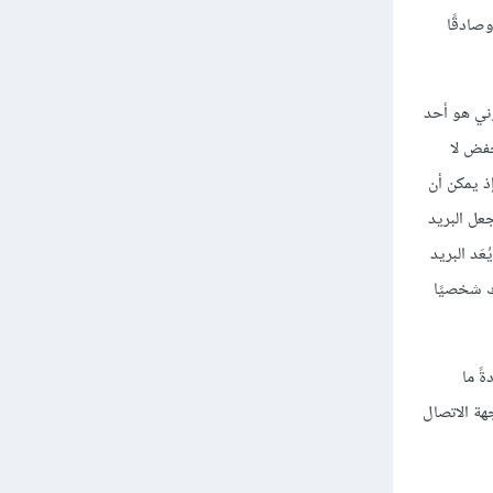
صادقًا
روني هو أحد
خفض لا
إذ يمكن أن
جعل البريد
عَد البريد
أن يكون أسلوبك شخصيًا
ت الاتصال عادةً ما
هة الاتصال