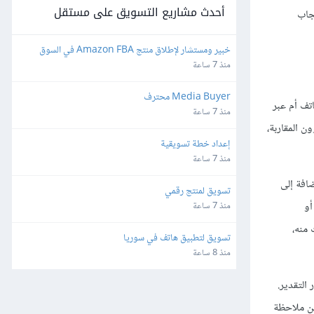
أحدث مشاريع التسويق على مستقل
عجاب
خبير ومستشار لإطلاق منتج Amazon FBA في السوق 
الأمريكي (مع التدريب ونقل الخبرة)
منذ 7 ساعة
Media Buyer محترف
تف أم عبر
منذ 7 ساعة
ن المقاربة،
إعداد خطة تسويقية
منذ 7 ساعة
افة إلى
تسويق لمنتج رقمي
أو
منذ 7 ساعة
 منه،
تسويق لتطبيق هاتف في سوريا
منذ 8 ساعة
التقدير.
How To Say It And The Art Of Talki): "عليك تضمين ملاحظة