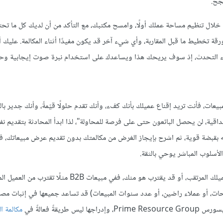
جح.
من خلال تنظيم مساحة عملك أولًا، وامسح مكتبك، مع التأكد من أن لديك كل ما تح
رقة تخطيط ما قبل المقاربة، وأي شيء آخر قد يكون مفيدًا أثناء المكالمة. عليك أ
أثناء التحدث، إذ سوف يريحك هذا ويساعدك على استخدام نبرة صوت إيجابية وح
مبيعات، فأنت تريد إقناع عميلك بأنك كفء، وأنك تقدم حلولًا قيّمةً، وأنك جدير بال
توماس آي فريز Thomas A. Freese: "بدون المصداقية، لن يحصل البائعون حتى على فرصة للمحاولة"، لذا ابدأ المحادثة بتقديم
بقبضة قوية، ثم اشرح بإيجاز الغرض من مكالمتك بدون تقديم عرض مبيعاتك، ف
سلوب المباشر يوحي بالثقة.
يؤثر نوع موقف المبيعات في التعامل بينك وبين العميل، فقد تقترب من عميلك المرتقب، أو قد يقترب هو منك، ففي
ات، أو عملاء راضين، أو عدد سنوات المبيعات) قد تساعد جميعها في إثبات مصدا
ةً فعالةً في
مكالمة ا