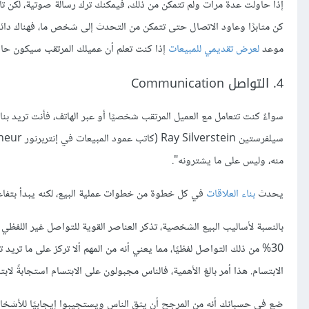
إذا حاولت عدة مرات ولم تتمكن من ذلك، فيمكنك ترك رسالة صوتية، لكن تأك
كن مثابرًا وعاود الاتصال حتى تتمكن من التحدث إلى شخص ما، فهناك دائمًا
موعد
لعرض تقديمي للمبيعات
إذا كنت تعلم أن عميلك المرتقب سيكون 
4. التواصل Communication
سواءٌ كنت تتعامل مع العميل المرتقب شخصيًا أو عبر الهاتف، فأنت تريد ب
منه، وليس على ما يشترونه".
يحدث
بناء العلاقات
في كل خطوة من خطوات عملية البيع، لكنه يبدأ بتفاع
بالنسبة لأساليب البيع الشخصية، تذكر العناصر القوية للتواصل غير اللفظي 
30% من ذلك التواصل لفظيًا، مما يعني أنه من المهم ألا تركز على ما ت
الابتسام. هذا أمر بالغ الأهمية، فالناس مجبولون على الابتسام استجابةً 
ضع في حسبانك أنه من المرجح أن يثق الناس ويستجيبوا إيجابيًا للأشخا