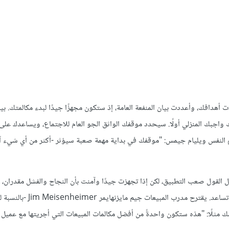
هدافك، وأعددت بيان المنفعة العامة، إذ ستكون مجهزًا جيدًا لبدء مكالمتك. بين
واجبك المنزلي أولًا. سيحدد موقفك الواثق الجو العام للاجتماع، ويساعدك على 
م النفس ويليام جيمس: "موقفك في بداية مهمة صعبة سيؤثر -أكثر من أي شيء آ
هل القول صعب التطبيق، لكن إذا تجهزت جيدًا وآمنت بأن النجاح والفشل مقدران،
بيعات جيم مايزنهايمر Jim Meisenheimer -بالنسبة لمقاربات
فسك مثلًا: "هذه ستكون واحدةً من أفضل مكالمات المبيعات التي أجريتها مع عميل