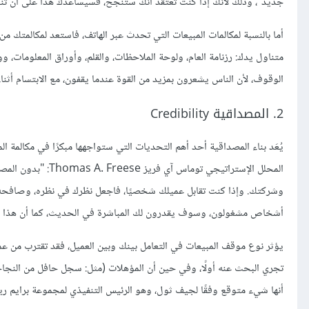
جديد"، وذلك لأنك إذا كنت تعتقد أنك ستنجح، فسيساعدك هذا على أن تن
أما بالنسبة لمكالمات المبيعات التي تحدث عبر الهاتف، فاستعد لمكالمتك 
متناول يدك: رزنامة العام، ولوحة الملاحظات، والقلم، وأوراق المعلومات، وو
الوقوف، لأن الناس يشعرون بمزيد من القوة عندما يقفون، مع الابتسام 
2. المصداقية Credibility
يُعَد بناء المصداقية أحد أهم التحديات التي ستواجهها مبكرًا في مكالمة ال
المحلل الإستراتيجي 
وشركتك. وإذا كنت تقابل عميلك شخصيًا، فاجعل نظرك في نظره، وصافحه 
أشخاص مشغولون، وسوف يقدرون لك المباشرة في الحديث، كما أن هذا الأ
تجري البحث عنه أولًا، وفي حين أن المؤهلات (مثل: سجل حافل من النجاح
أنها شيء متوقع وفقًا لجيف ثول، وهو الرئيس التنفيذي لمجموعة برايم ريسورس Prime Resource Group، وإدراجها ليس طريق