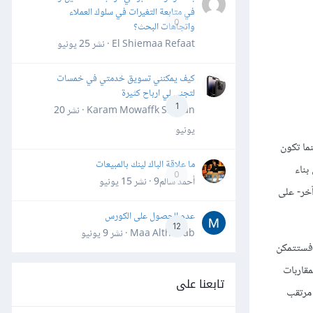
في متابعة التغيرات في سلوك العملاء
0
واتجاهات البحث؟
El Shiemaa Refaat · نشر
25 يونيو
كيف يمكنني تسويق خدمتي في خمسات
لتجني لي ارباح كثيرة
1
Karam Mowaffk Sarhan · نشر
20
يونيو
ما تكون
ما علاقة الباك لينك بالمبيعات
بناء
0
أحمد سالم9 · نشر
15 يونيو
خر- على
عدم الحصول على الكورس
12
Maa Althahab · نشر
9 يونيو
 فستتمكن
تابعنا على
 مرتقب