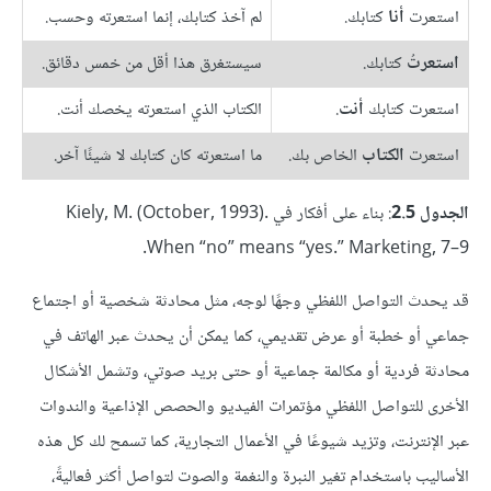
استعرت
أنا
كتابك.
لم آخذ كتابك، إنما استعرته وحسب.
استعرتُ
كتابك.
سيستغرق هذا أقل من خمس دقائق.
استعرت كتابك
أنت
.
الكتاب الذي استعرته يخصك أنت.
استعرت
الكتاب
الخاص بك.
ما استعرته كان كتابك لا شيئًا آخر.
الجدول 2.5
: بناء على أفكار في Kiely, M. (October, 1993).
When “no” means “yes.” Marketing, 7–9.
قد يحدث التواصل اللفظي وجهًا لوجه، مثل محادثة شخصية أو اجتماع
جماعي أو خطبة أو عرض تقديمي، كما يمكن أن يحدث عبر الهاتف في
محادثة فردية أو مكالمة جماعية أو حتى بريد صوتي، وتشمل الأشكال
الأخرى للتواصل اللفظي مؤتمرات الفيديو والحصص الإذاعية والندوات
عبر الإنترنت، وتزيد شيوعًا في الأعمال التجارية، كما تسمح لك كل هذه
الأساليب باستخدام تغير النبرة والنغمة والصوت لتواصل أكثر فعاليةً،