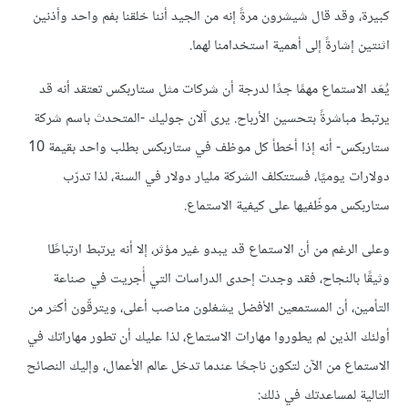
كبيرة، وقد قال شيشرون مرةً إنه من الجيد أننا خلقنا بفم واحد وأذنين
اثنتين إشارةً إلى أهمية استخدامنا لهما.
يُعَد الاستماع مهمًا جدًا لدرجة أن شركات مثل ستاربكس تعتقد أنه قد
يرتبط مباشرةً بتحسين الأرباح. يرى آلان جوليك -المتحدث باسم شركة
ستاربكس- أنه إذا أخطأ كل موظف في ستاربكس بطلب واحد بقيمة 10
دولارات يوميًا، فستتكلف الشركة مليار دولار في السنة، لذا تدرّب
ستاربكس موظّفيها على كيفية الاستماع.
وعلى الرغم من أن الاستماع قد يبدو غير مؤثر، إلا أنه يرتبط ارتباطًا
وثيقًا بالنجاح، فقد وجدت إحدى الدراسات التي أُجريت في صناعة
التأمين، أن المستمعين الأفضل يشغلون مناصب أعلى، ويترقّون أكثر من
أولئك الذين لم يطوروا مهارات الاستماع، لذا عليك أن تطور مهاراتك في
الاستماع من الآن لتكون ناجحًا عندما تدخل عالم الأعمال، وإليك النصائح
التالية لمساعدتك في ذلك: