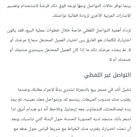
بينما توفر حالات التواصل وجهًا لوجه فوق ذلك فرصةً لاستخدام وتفسير
الإشارات المرئية الأخرى لزيادة فعالية تواصلك.
تزداد أهمية التواصل اللفظي خاصةً خلال خطوات عملية البيع، فقد يكون
اختيارك للكلمات هو الفارق بين اختيار العميل المحتمَل سماع عرضك أو
لا، ثمّ يحدّد عرضك ذلك ما إذا كان العميل المحتمَل سيشتري منتجك أو
خدمتك أم لا.
التواصل غير اللفظي
تخيل أنك في متجر بيع بالتجزئة تشتري بدلةً لإجراء مقابلة، وعندما
يقترب منك مندوب المبيعات، يبتسم لك ويتواصل معك بعينيه، ثمّ يمدّ
يده لمصافحتك، فتتجاوب معه إيجابيًّا، وتلاحظ أنّه ذو هندام أنيق، لذا
تشعر بأنك ستجد لديه المشورة الحسنة حول البدلة التي تناسبك، وبعد
أن تحدّد اختيارك يقترب منك الخيّاط مع شريط قياس حول عنقه مع