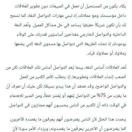
يكاد يكون من المستحيل أن تعمل في المبيعات دون تطوير العلاقات
داخل مؤسستك ومع عملائك، إذ تبني مهارات التواصل الثقة، كما تسمح
لك بأن تكون شريكًا حقيقيًا يساعد في حل مشاكل العميل. وتُعَد الثقة
الداخلية والتواصل الخارجي مفتاحَيْن أساسيَّيْن لقدرتك على الوفاء
بوعودك، إذ تحدّد الطريقة التي تتواصل بها مستوى الثقة التي يضعها
زملاؤك أو عملاؤك فيك.
تُعَد العلاقات أساس الثقة، بينما يُعَد التواصل أساس تلك العلاقات، لكن من
الصعب إنشاء العلاقات وتطويرها، إذ يتطلب الأمر الكثير من العمل
والتواصل الواضح، وقد تعتقد أن هذا يبدو بسيطًا، لكن عليك أن تعرف أنّ
ما يقرب من 75% من التواصل يُفهم أو يُفسّر خطأً، ومن المثير للاهتمام
في الوقت ذاته أنّ الكثير من الناس يحسبون أنهم ممتازون في التواصل.
يحدث هذا الخلل لأن الناس يفترضون أنهم يعرفون ما يقصده الآخرون،
كما يفترضون أن الآخرين يعرفون ما يقصدونه، ويزداد الأمر سوءًا لأنّ