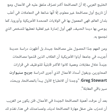
الخليج العربي، إلا أنّ المصافحة أكثر تصرّف متّفق عليه في الأعمال، ومع
أنّ تاريخ أول مصافحة غير معلوم، إلّا أنّها شائعة في التعاملات في أغلب
بلدان العالم، فهي المعمول بها في الولايات المتحدة الأمريكيّة وأوروبا، كما
يوصي بها ديننا الحنيف، فهي أول إشارة غير لفظية تعطيها للشخص الذي
تجتمع به.
ومن المهم جدًا الحصول على مصافحة جيدة، بل أظهرت دراسة حديثة
أُجريت في جامعة أياوا الأمريكية أن الطلاب الذين قدّموا مصافحات
جيّدةً خلال مقابلات وهمية كانوا الأكثر قابليةً للتّوظيف في قرارات
المحاورين، ويقول أستاذ الأعمال الذي أجرى الدراسة
جريج ستيوارت
Greg Stewart
: "وجدنا أن الانطباع الأول يبدأ بالمصافحة، ويحدّد
سير باقي المقابلة".
بعد أن عرفت أهميّة المصافحة الجيّدة في الأعمال، فلن يكون من الغريب
أن تتدرّب على صقل مهارة المصافحة لديك، ولمساعدتك في هذا، نقدّم لك