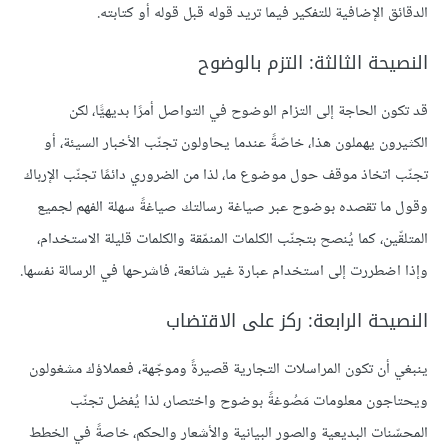
الدقائق الإضافية للتفكير فيما تريد قوله قبل قوله أو كتابته.
النصيحة الثالثة: التزم بالوضوح
قد تكون الحاجة إلى التزام الوضوح في التواصل أمرًا بديهيًّا، لكن
الكثيرون يهملون هذا، خاصّةً عندما يحاولون تجنّب الأخبار السيئة، أو
تجنّب اتخاذ موقف حول موضوع ما، لذا من الضروري دائمًا تجنّب الإرباك
وقول ما تقصده بوضوح عبر صياغة رسالتك صياغةً سهلة الفهم لجميع
المتلقّين، كما يُنصح بتجنّب الكلمات المنمّقة والكلمات قليلة الاستخدام،
وإذا اضطررت إلى استخدام عبارة غير شائعة، فاشرحها في الرسالة نفسها.
النصيحة الرابعة: ركز على الاقتضاب
ينبغي أن تكون المراسلات التجارية قصيرةً وموجّهة، فعملاؤك مشغولون
ويحتاجون معلومات مَصُوغةً بوضوح واختصار، لذا يُفضل تجنّب
المحسّنات البديعية والصور البيانية والأشعار والحكم، خاصةً في الخطط