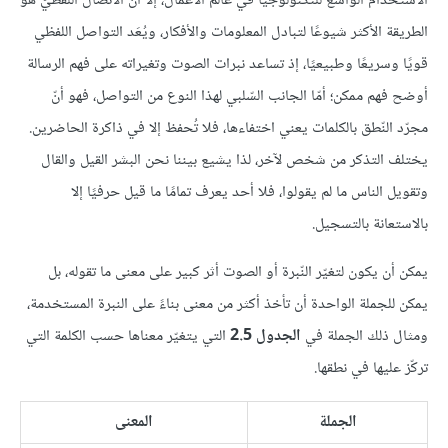
الاستخدام الواسع للتكنولوجيا في عالم الأعمال، إلا أن الاتّصال اللفظيّ هو
الطريقة الأكثر شيوعًا لتبادل المعلومات والأفكار، ويُعَد التواصل اللفظي
قويًا وسريعًا وطبيعيًا، إذ تساعد نبرات الصوت وتغيراته على فهم الرسالة
أوضح فهم ممكن؛ أمّا الجانب السّلبي لهذا النوع من التواصل، فهو أنّ
مجرّد النّطق بالكلمات يعني اختفاءها، فلا تُحفظ إلا في ذاكرة الحاضرين.
يختلف التذكر من شخص لآخر، لذا يشيع بيننا نحن البشر القيل والقال
وتقويل الناس ما لم يقولوا، فلا أحد يعرف تمامًا ما قيل حرفيًا إلا
بالاستعانة بالتسجيل.
يمكن أن يكون لتغيّر النّبرة أو الصوت أثر كبير على معنى ما تقوله، بل
يمكن للجملة الواحدة أن تأخذ أكثر من معنى بناءً على النبرة المستخدمة،
ومثال ذلك الجملة في
الجدول 2.5
التي يتغيّر معناها حسب الكلمة التي
تركّز عليها في نطقها.
الجملة
المعنى