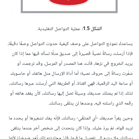
الشكل 1.5:
عملية التواصل التقليدية.
يساعدك نموذج التواصل على وصف كيفية حدوث التواصل وصفًا دقيقًا،
فإذا أرسلت رسالةً نصيةً قصيرةً إلى صديق مثلًا تسأله فيها عما إذا كان
يريد الخروج في نزهة، فأنت هنا المصدر أو المرسل، وقد ترجمت أو
شفّرت رسالةً إلى حروف نصية؛ أما أداة الإرسال مثل هاتفك أو حاسوبك
أو ساعة اليد الرقمية، فهي القناة، أو الطريقة التي أرسلت عبرها رسالتك،
لذلك إذا لم يمتلك صديقك وسيلةً تصل إليها رسالتك، كأن يفقد هاتفه أو
رقمه الذي راسلته فيه، وعندها لن يتلقّى رسالتك.
وحين يقرأ صديقك -أي المتلقّي- رسالتك، فإنّه يفك تشفيرها أو يحدد ما
تريد قوله، ثمّ يردّ عليك. وإذا كان يتحدث إلى شخص آخر عندما يتلقى
رسالتك ولا ينتبه إلى تفصيل ما فيها، فإنّ محادثته تلك تُعَد ضوضاءً لأنها