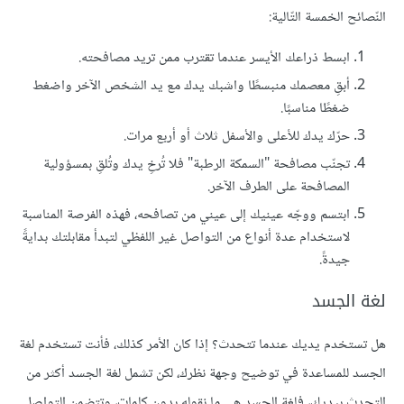
النّصائح الخمسة التّالية:
ابسط ذراعك الأيسر عندما تقترب ممن تريد مصافحته.
أبقِ معصمك منبسطًا واشبك يدك مع يد الشخص الآخر واضغط
ضغطًا مناسبًا.
حرّك يدك للأعلى والأسفل ثلاث أو أربع مرات.
تجنّب مصافحة "السمكة الرطبة" فلا تُرخِ يدك وتُلقِ بمسؤولية
المصافحة على الطرف الآخر.
ابتسم ووجّه عينيك إلى عيني من تصافحه، فهذه الفرصة المناسبة
لاستخدام عدة أنواع من التواصل غير اللفظي لتبدأ مقابلتك بدايةً
جيدةً.
لغة الجسد
هل تستخدم يديك عندما تتحدث؟ إذا كان الأمر كذلك، فأنت تستخدم لغة
الجسد للمساعدة في توضيح وجهة نظرك، لكن تشمل لغة الجسد أكثر من
التحدث بيديك، فلغة الجسد هي ما نقوله بدون كلمات، وتتضمن التواصل