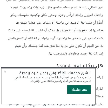
غير اللفظي باستخدام جسمك عناصر، مثل الإيماءات وتعبيرات الوجه
والتقاء العيون وإمالة الرأس وهزه، وحتى مكان وكيفية جلوسك. يمكن
أيضًا أن تشير لغة الجسد إلى عاطفة أو مشاعر غير معلنة يشعر بها
صاحبها إما شعوريًا أو لاشعوريًا، بل يمكن أن تشير لغة الجسد إلى ما إذا
كنت تستمع إلى شخص ما وتشترك فيما يقوله أو تخالفه أو تشعر بالملل،
لذا من المهم أن تكون على دراية بما تعبّر عنه لغة جسدك، وأن تفهم
إشارات لغة جسد محاورك وتستجيب لها.
هل تتكلم لغة الجسد؟
إليك بعض الأمثلة الشائعة من لغة الجسد وما تعنيه:
الذراعان المتشابكان: الانزعاج. نشر الأصابع: تحديد الإقليم. التقليد (أي
محاكاة وضعية جسد الطرف الآخر): الراحة. النقر بالأصابع: الإحباط. اليدان
على الوركين: هناك مشكلة. اليدان خلف الظهر: "دعني وشأني". شبك اليد