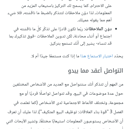
على الاحترام، كما يسمح لك التركيز باستيعاب المزيد من
المعلومات، لذا دوّن ملاحظات لتتذكر بالضبط ما ناقشته، فلا شيء
أهم مما يقوله عميلك.
دوّن الملاحظات
: ربّما تكون قادرًا على تذكّر كلّ ما ناقشته في
اجتماع أو أثناء محادثة، لكن تدوين الملاحظات -فوق تذكيرك بما
قد تنساه- يشير إلى أنّك تستمع بتركيز.
يحدّد
اختبار الاستماع هذا
ما إذا كنت مستمعًا جيدًا أم لا.
التواصل أعقد مما يبدو
من المهم أن تتذكر أنك ستتواصل مع العديد من الأشخاص المختلفين
حول عدة موضوعات في البيع، وقد تتواصل تواصلًا فرديًا أو مع
مجموعة، وتختلف الأنماط الاجتماعية لدى الأشخاص (كما تعلمت في
الفصل 3 "قوة بناء العلاقات: توظيف البيع المتكيف")، لذا عليك أن تعرف
أن الأشخاص يستوعبون المعلومات استيعابًا مختلفًا، وتشير الأبحاث التي