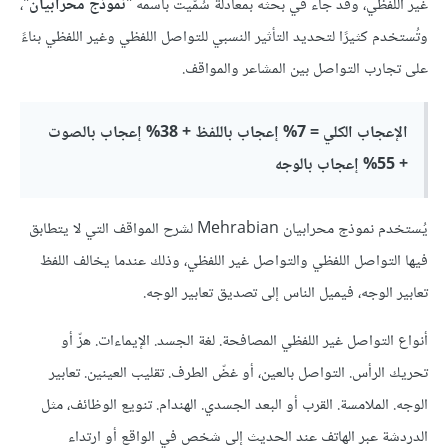
غير اللفظي، وقد جاء في بحثه بمعادلة سُمّيت باسمه "
نموذج محرابيان
"،
وتُستخدم كثيرًا لتحديد التأثير النسبي للتواصل اللفظي وغير اللفظي بناءً
على تجارب التواصل بين المشاعر والمواقف.
الإعجاب الكلي = 7% إعجاب باللفظ + 38% إعجاب بالصوت
+ 55% إعجاب بالوجه
يُستخدم نموذج محرابيان Mehrabian لشرح المواقف التي لا يتطابق
فيها التواصل اللفظي والتواصل غير اللفظي، وذلك عندما يخالف اللفظ
تعابير الوجه، فيميل الناس إلى تصديق تعابير الوجه.
أنواع التواصل غير اللفظي المصافحة. لغة الجسد. الإيماءات. هزّ أو
تحريك الرأس. التواصل بالعين، أو غضّ الطرف. تقليب العينين. تعابير
الوجه. الملامسة. القرب أو البعد الجسدي. الهندام. تنويع الوظائف، مثل
الدردشة عبر الهاتف عند الحديث إلى شخص في الواقع أو ارتداء