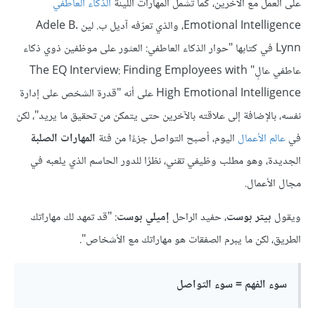
على العمل مع الآخرين، كما تشمل المهارات اللينة
الذكاء العاطفي
Emotional Intelligence، والذي تعرّفه آديل ب. لين Adele B.
Lynn في كتابها "حوار الذكاء العاطفي: العثور على موظفين ذوي ذكاء
عاطفي عالٍ" The EQ Interview: Finding Employees with
High Emotional Intelligence على أنه "قدرة الشخص على إدارة
نفسه، بالإضافة إلى علاقته بالآخرين حتى يتمكن من تحقيق ما يريد"، لكن
في
عالم الأعمال
اليوم، أصبح التواصل جزءًا من فئة
المهارات الصلبة
الجديدة، وهو مطلب وظيفي تقني، نظرًا للدور الحاسم الذي يلعبه في
مجال الأعمال.
ويقول
بيتر بوست
، حفيد الراحل
إميلي بوست
: "قد تمهد لك مهاراتك
الطريق، لكن ما يبرم الصفقات هو مهاراتك مع الأشخاص".
سوء الفهم = سوء التواصل