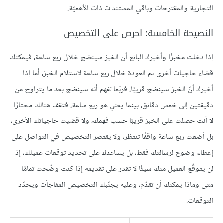
التجارية والمقترحات وباقي المستندات ذات الأهميّة.
النصيحة الخامسة: احرص على التخصيص
إذا دخلت مخبزًا وأخبرك البائع أن الخبز سينضج خلال ربع ساعة، فيمكنك
قضاء حاجيات أخرى ثم العودة خلال ربع ساعة لاستلام الخبز، أما إذا
أخبرك أنّ الخبز سينضج قريبًا، فربّما تفهم أنه سينضج بعد ما يتراوح من
دقيقتين إلى خمس دقائق، بينما يعني هو ربع ساعة، فتقف هنالك محتارًا
لا أنت حصلت على الخبز قريبًا حسب فهمك، ولا قضيت حاجياتك الأخرى،
بل أضعت ربع ساعة واقفًا تنتظر، ولا يقتصر التخصيص في التواصل على
إعطاء وضوح لرسالتك فقط، بل يساعدك على تحديد توقعات عميلك، إذ
لن يتوقّع العميل منك شيئًا لا تقدر على تقديمه إذا كنت وضّحت تمامًا
متى وماذا يمكنك أن تقدّم، وعليه يجنّبك التخصيص المفاجآت ويحدّد
التوقعات.