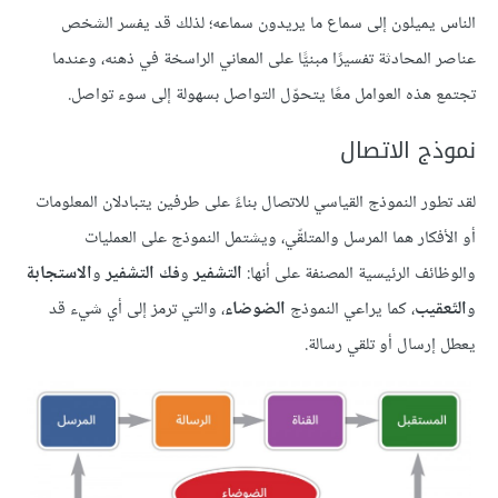
الناس يميلون إلى سماع ما يريدون سماعه؛ لذلك قد يفسر الشخص
عناصر المحادثة تفسيرًا مبنيًّا على المعاني الراسخة في ذهنه، وعندما
تجتمع هذه العوامل معًا يتحوّل التواصل بسهولة إلى سوء تواصل.
نموذج الاتصال
لقد تطور النموذج القياسي للاتصال بناءً على طرفين يتبادلان المعلومات
أو الأفكار هما المرسل والمتلقّي، ويشتمل النموذج على العمليات
والوظائف الرئيسية المصنفة على أنها:
التشفير
و
فك التشفير
و
الاستجابة
و
التّعقيب
، كما يراعي النموذج
الضوضاء
، والتي ترمز إلى أي شيء قد
يعطل إرسال أو تلقي رسالة.