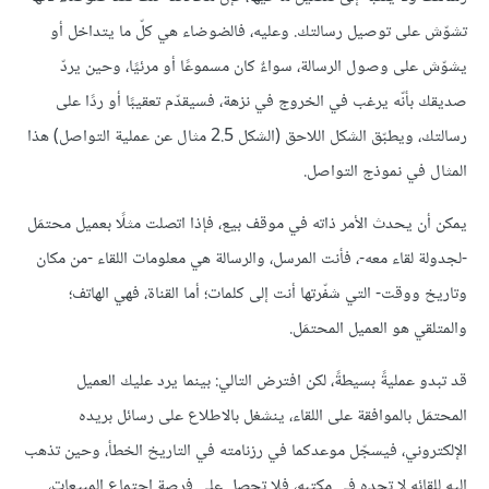
تشوّش على توصيل رسالتك. وعليه، فالضوضاء هي كلّ ما يتداخل أو
يشوّش على وصول الرسالة، سواءٌ كان مسموعًا أو مرئيًا، وحين يردّ
صديقك بأنّه يرغب في الخروج في نزهة، فسيقدّم تعقيبًا أو ردًا على
رسالتك، ويطبّق الشكل اللاحق (الشكل 2.5 مثال عن عملية التواصل) هذا
المثال في نموذج التواصل.
يمكن أن يحدث الأمر ذاته في موقف بيع، فإذا اتصلت مثلًا بعميل محتمَل
-لجدولة لقاء معه-، فأنت المرسل، والرسالة هي معلومات اللقاء -من مكان
وتاريخ ووقت- التي شفّرتها أنت إلى كلمات؛ أما القناة، فهي الهاتف؛
والمتلقي هو العميل المحتمَل.
قد تبدو عمليةً بسيطةً، لكن افترض التالي: بينما يرد عليك العميل
المحتمَل بالموافقة على اللقاء، ينشغل بالاطلاع على رسائل بريده
الإلكتروني، فيسجّل موعدكما في رزنامته في التاريخ الخطأ، وحين تذهب
إليه للقائه لا تجده في مكتبه، فلا تحصل على فرصة اجتماع المبيعات،