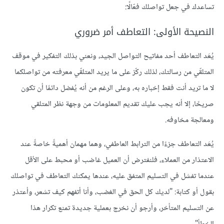
تساعدك في جعل تواصلك فعّالًا:
النصيحة الأولى: التعاطف أمر ضروري
يُعَد التعاطف أحد مفاتيح التواصل الجيد، ونعني بذلك التفكير في موقف
المتلقّي من رسالتك، لذلك ركّز على ما يريد المتلقّي معرفته من تواصلكما
لا ما تريد أنت فقط إخباره به، وعلى الرغم من أنه يُفضل دائمًا أن تكون
صريحًا، إلا أنه يجب عليك تقديم المعلومات من وجهة نظر المتلقي
ومعالجة مخاوفه.
يُعَد التعاطف جزءًا من الترابط العاطفي، وهما مهمان أهميةً خاصةً عند
الاعتذار من العملاء، فلنفترض أن العميل غاضب أو محبط على الأقل
عندما تفشل في التسليم المتفق عليه، عندها يمكنك التعاطف في تواصلك
بقول أو كتابة: "لديك كل الحق في الغضب، وأنا أتفهم كيف تشعر، وأعتذر
عن التسليم المتأخر، وأرجو أن نخرج بعملية جديدة تمنع تكرار هذا