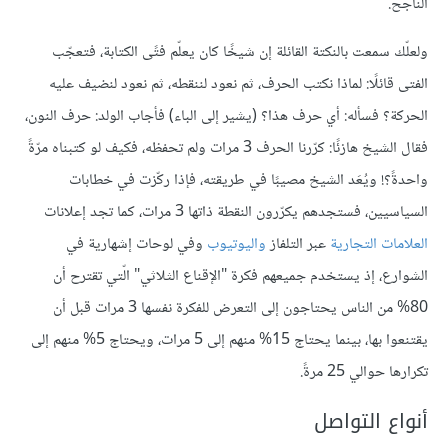
الناجح.
ولعلّك سمعت بالنكتة القائلة إن شيخًا كان يعلّم فتًى الكتابة، فتعجّب
الفتى قائلًا: لماذا نكتب الحرف، ثم نعود لننقطه، ثم نعود لنضيف عليه
الحركة؟ فسأله: أي حرف هذا؟ (يشير إلى الباء) فأجاب الولد: حرف النون،
فقال الشيخ هازئًا: كرّرنا الحرف 3 مرات ولم تحفظه، فكيف لو كتبناه مرّةً
واحدةً؟! ويُعَد الشيخ مصيبًا في طريقته، فإذا ركّزت في خطابات
السياسيين، فستجدهم يكرّرون النقطة ذاتها 3 مرات، كما تجد إعلانات
العلامات التجارية
عبر التلفاز
واليوتيوب
وفي لوحات إشهارية في
الشوارع، إذ يستخدم جميعهم فكرة "الإقناع الثلاثي" الّتي تقترح أن
80% من الناس يحتاجون إلى التعرض للفكرة نفسها 3 مرات قبل أن
يقتنعوا بها، بينما يحتاج 15% منهم إلى 5 مرات، ويحتاج 5% منهم إلى
تكرارها حوالي 25 مرةً.
أنواع التواصل