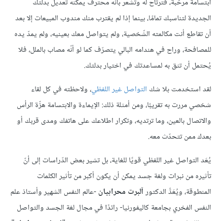
ابتسامة مرحّبة، فترتاح له وتشعر بأنّه محترف يمكنه تعديل بدلتك
الجديدة لتناسبك تمامًا، بينما إذا لم يقترب منك مندوب المبيعات إلا بعد
أن تقاطع أنت مكالمته الشّخصية، ولم يتواصل معك بعينيه، ولم يمدّ يده
للمصافحة، وراح في هندامه البالي يتصرّف كما لو أنّه مصاب بالملل، فلا
يُحتمل أن تثق به لمساعدتك في اختيار بدلتك.
لقد استخدمت بلا شك
التواصل غير اللفظي
، ولاحظته في كل لقاء
شخصي مررت به تقريبًا، ومن أمثلة ذلك: الإيماءة والابتسامة هزّة الرأس
والاتصال بالعين، وما ترتديه، وتكرار اطلاعك على هاتفك ومدى قربك أو
بعدك ممن تتحدّث معه.
يُعَد التواصل غير اللفظي قويًا للغاية، بل تشير بعض الدّراسات إلى أنّ
تأثيره من نبرات ولغة جسد يمكن أن يكون أكبر من تأثير الكلمات
المنطوقة، ويُعَدُّ الدكتور
آلبرت محرابيان
-عالم النفس الشهير وأستاذ علم
النفس الفخري بجامعة كاليفورنيا- رائدًا في مجال لغة الجسد والتواصل