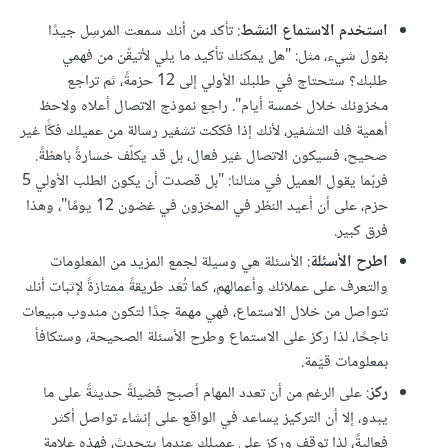
استخدم الاستماع النشط
: تأكد من أنك سمعت المرسِل جيدًا
بقول شيء، مثل: "هل يمكنك تأكيد ما يلي لأتيقّن من فهمي
طلبك؟ ستحتاج في طلبك الأولي إلى 12 حزمةً، ثم تراجع
مخزونك خلال خمسة أيام". راجع نموذج الاتصال أعلاه ولاحظ
أهمية فك التشفير، لأنك إذا فككت تشفير رسالة من عميلك فكًّا غير
صحيح، فسيكون الاتصال غير فعال، بل قد يكلّف خسارةً باهظةً.
فربّما يقول العميل في مثالنا: "بل قصدت أن يكون الطلب الأولي 5
حزم، على أن أعيد النظر في المخزون في غضون 12 يومًا"، وهذا
فرق كبير.
اطرح الأسئلة
: الأسئلة هي وسيلة لجمع المزيد من المعلومات
والتعرف على عملائك وأعمالهم، كما تُعَد طريقةً ممتازةً لإثبات أنك
تتواصل من خلال الاستماع، فهي مهمة جدًا لتكون مندوب مبيعات
ناجحًا، لذا ركز على الاستماع وطرح الأسئلة الصحيحة، وستكافأ
بمعلومات قيّمة.
ركز
: على الرغم من أن تعدد المهام أصبح فضيلةً حديثةً على ما
يبدو، إلا أن التركيز يساعد في الواقع على إنشاء تواصل أكثر
فعاليةً، لذا توقف وركز على عميلك عندما يتحدث، فهذه علامة