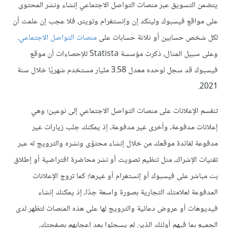
يتضمن التسويق عبر منصات التواصل الاجتماعي إنشاء ونشر المحتوى
على مواقع فيسبوك ولينكد إن وإنستغرام وتويتر، فلا عجب إن علمت أن
لكل شخص حسابين أو ثلاثة حسابات على
منصات التواصل الاجتماعي
.
وعلى سبيل المثال، ذكرت مؤسسة Statista للإحصاءات أن موقع
فيسبوك قد سجل لوحده معدل 3.58 مليار مستخدم شهريًا خلال سنة
2021.
تنقسم الإعلانات على منصات التواصل الاجتماعي إلى نوعين؛ وهي
إعلانات مدفوعة، وأخرى غير مدفوعة، إذ يمكنك جلب زيارات غير
مدفوعة لفائدة موقعك من خلال إنشاء محتوًى ونشره والترويج له عبر
تقنيات الإشراك، مثل تنظيم تصويت أو نشر محاضرة افتراضية أو إطلاق
بث مباشر على فيسبوك أو إنستغرام أو غيرها؛ كما تروج الإعلانات
المدفوعة لعلامتك التجارية بصورة واسعة جدًا، إذ يمكنك إنشاء
فيديوهات أو عروض دعائية والترويج لها على هذه المنصات لتظهر لدى
الجميع بما فيهم أولئك الذين لم يسجلوا بعد إعجابهم بصفحتك.