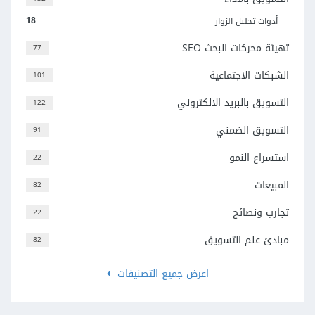
18
أدوات تحليل الزوار
تهيئة محركات البحث SEO
77
الشبكات الاجتماعية
101
التسويق بالبريد الالكتروني
122
التسويق الضمني
91
استسراع النمو
22
المبيعات
82
تجارب ونصائح
22
مبادئ علم التسويق
82
اعرض جميع التصنيفات