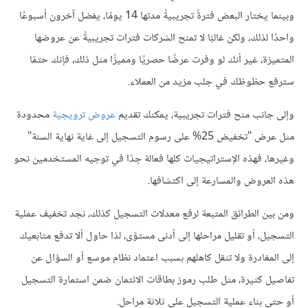
وبينما يختار البعض فترةً تجريبيةً مدتها 14 يومًا، يفضل آخرون أسبوعًا
واحدًا لذلك، ولكن غالبًا لا تمنح الشركات فترات تجريبيةً عن عروضها
المتميزة، غير أنك لو وفرت عرضًا حصريًا ومميزًا مثل ذلك، فإنك حتمًا
سترفع حظوظك في جلب مزيد من العملاء.
وإلى جانب منح فترات تجريبية، يمكنك تقديم
عروض ترويجية
محدودة
مثل عرض "تخفيض 25% على رسوم التسجيل إلى غاية نهاية السنة"
وغيرها، فهذه الإستراتيجيات كلها فعالة جدًا في توجيه المستخدمين نحو
هذه العروض والمسارعة إلى اكتشافها.
ومن بين الطرائق المتبعة لرفع معدلات التسجيل كذلك، نجد تخفيف عملية
التسجيل، أو تقليل مراحلها إلى أدنى مستوًى، لذا حاول ألا تدفع متابعيك
إلى المغادرة ولا تثقل كاهلهم بسبب اعتماد نظام موسع أو السؤال عن
تفاصيل كثيرة، مثل طلب رموز بطاقات الائتمان ضمن استمارة التسجيل
أو حتى بناء عملية التسجيل على ثلاثة مراحل.