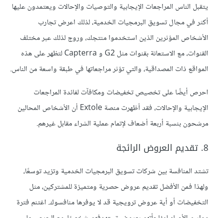
يتقبل الناس المراجعات الإيجابية والتوصيات والإحالات ويعتمدون عليها
أكثر في مجال تسويق البرمجيات الخدمية، لذلك اعرض تجارب
الأشخاص المؤثرين الذين استخدموا منتجك، وروج لذلك عبر مختلف
القنوات، مع الاستعانة بقنوات مثل G2 و Capterra لتظهر على هذه
المواقع ذات المصداقية، والتي تؤثر مراجعاتها في طبقة واسعة من الناس.
احرص أيضًا على تخصيص تخفيضات ومكافآت لفائدة المراجعات
الإيجابية والإحالات، فقد أظهرت منصة Extole أن الأشخاص المحالين
مرشحون بنسبة أربعة أضعاف لإتمام عملية الشراء مقابل غيرهم.
8. تقديم العروض الرائجة
تشتد المنافسة بين شركات تسويق البرمجيات الخدمية وتزيد توسعًا،
ولهذا فمن الأفضل تقديم عروض حصرية ومتميزة للمشتركين، مثل
التخفيضات أو أية عروض ترويجية قد لا يوفرها منافسوك. اغتنم فترة