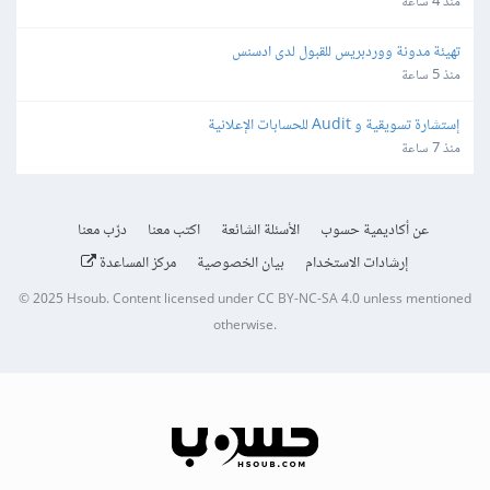
منذ 4 ساعة
تهيئة مدونة ووردبريس للقبول لدى ادسنس
منذ 5 ساعة
إستشارة تسويقية و Audit للحسابات الإعلانية
منذ 7 ساعة
عن أكاديمية حسوب
الأسئلة الشائعة
اكتب معنا
درّب معنا
إرشادات الاستخدام
بيان الخصوصية
مركز المساعدة
© 2025
Hsoub
.
Content licensed under
CC BY-NC-SA 4.0
unless mentioned
otherwise.