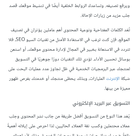
ويرفع تصنيفه. وتساعدك الروابط الخلفية أيضًا في تنشيط موقعك قصد
جلب مزيد من زيارات الإحالة.
تُعَد الكلمات المفتاحية ونوعية المحتوى أهم عاملين يؤثران في تصنيف
الموقع، فإن كنت ترغب في الاستفادة الأمثل من تقنيات السيو SEO، فلا
تتردد في الاستعانة بخبير في المجال لإدارة محتوى موقعك، أو استعن
بوسائل تحسين الأداء. تؤدي تلك التقنيات دورًا جوهريًا في التسويق
لمنتجك عبر البرمجيات الخدمية في ظل تجاوز عدد عمليات البحث على
شبكة
الإنترنت
المليارات، وبذلك يحظى منتجك أو خدمتك بفرص ظهور
مميزة من بينها.
التسويق عبر البريد الإلكتروني
يُعَد هذا النوع من التسويق أفضل طريقة من جانب نشر المحتوى وجلب
عملاء محتملين وكسب ثقة العملاء الحاليين، لذا احرص على إيلائه أهميةً
بالغةً ضمن إستراتيجيات تسويق البرمجيات الخدمية، وذلك لأن إهماله