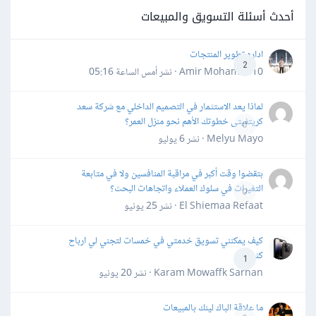
أحدث أسئلة التسويق والمبيعات
اداره تطوير المنتجات
2
Amir Mohamed10 · نشر
أمس الساعة 05:16
لماذا يعد الاستثمار في التصميم الداخلي مع شركة سعد
كريتفيتى خطوتك الأهم نحو منزل العمر؟
0
Melyu Mayo · نشر
6 يوليو
بتقضوا وقت أكبر في مراقبة المنافسين ولا في متابعة
التغيرات في سلوك العملاء واتجاهات البحث؟
0
El Shiemaa Refaat · نشر
25 يونيو
كيف يمكنني تسويق خدمتي في خمسات لتجني لي ارباح
كثيرة
1
Karam Mowaffk Sarhan · نشر
20 يونيو
ما علاقة الباك لينك بالمبيعات