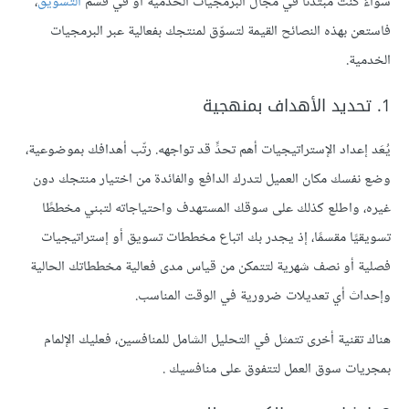
سواءٌ كنت مبتدئًا في مجال البرمجيات الخدمية أو في قسم
التسويق
،
فاستعن بهذه النصائح القيمة لتسوّق لمنتجك بفعالية عبر البرمجيات
الخدمية.
1. تحديد الأهداف بمنهجية
يُعَد إعداد الإستراتيجيات أهم تحدٍّ قد تواجهه. رتّب أهدافك بموضوعية،
وضع نفسك مكان العميل لتدرك الدافع والفائدة من اختيار منتجك دون
غيره، واطلع كذلك على سوقك المستهدف واحتياجاته لتبني مخططًا
تسويقيًا مقسمًا، إذ يجدر بك اتباع مخططات تسويق أو إستراتيجيات
فصلية أو نصف شهرية لتتمكن من قياس مدى فعالية مخططاتك الحالية
وإحداث أي تعديلات ضرورية في الوقت المناسب.
هناك تقنية أخرى تتمثل في التحليل الشامل للمنافسين، فعليك الإلمام
بمجريات سوق العمل لتتفوق على منافسيك .