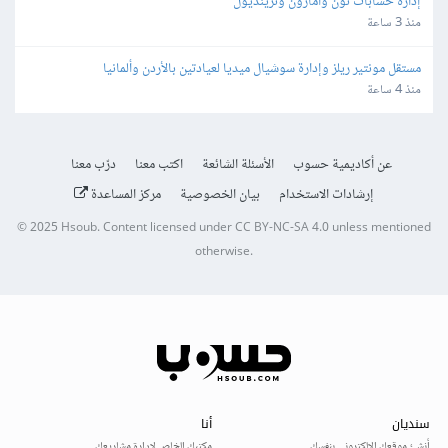
إدارة حسابات نون وأمازون وترينديول
منذ 3 ساعة
مستقل مونتير ريلز وإدارة سوشيال ميديا لعيادتين بالأردن وألمانيا
منذ 4 ساعة
عن أكاديمية حسوب
الأسئلة الشائعة
اكتب معنا
درّب معنا
إرشادات الاستخدام
بيان الخصوصية
مركز المساعدة
© 2025
Hsoub
.
Content licensed under
CC BY-NC-SA 4.0
unless mentioned
otherwise.