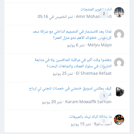
اداره تطوير المنتجات
2
Amir Mohamed10 · نشر
الخميس في 05:16
لماذا يعد الاستثمار في التصميم الداخلي مع شركة سعد
كريتفيتى خطوتك الأهم نحو منزل العمر؟
0
Melyu Mayo · نشر
6 يوليو
بتقضوا وقت أكبر في مراقبة المنافسين ولا في متابعة
التغيرات في سلوك العملاء واتجاهات البحث؟
0
El Shiemaa Refaat · نشر
25 يونيو
كيف يمكنني تسويق خدمتي في خمسات لتجني لي ارباح
كثيرة
1
Karam Mowaffk Sarhan · نشر
20 يونيو
ما علاقة الباك لينك بالمبيعات
0
أحمد سالم9 · نشر
15 يونيو