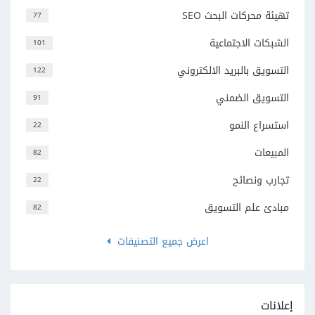
تهيئة محركات البحث SEO
77
الشبكات الاجتماعية
101
التسويق بالبريد الالكتروني
122
التسويق الضمني
91
استسراع النمو
22
المبيعات
82
تجارب ونصائح
22
مبادئ علم التسويق
82
اعرض جميع التصنيفات
إعلانات