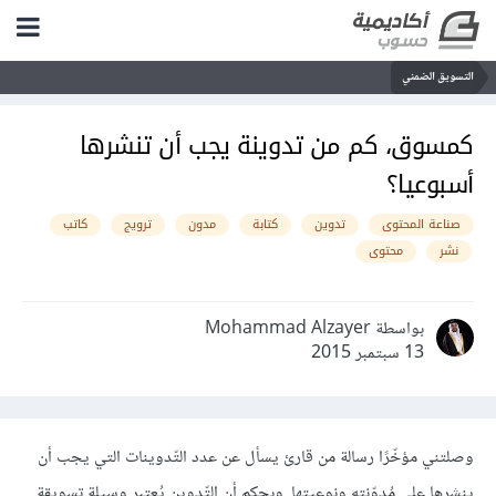
التسويق الضمني
كمسوق، كم من تدوينة يجب أن تنشرها
أسبوعيا؟
صناعة المحتوى
تدوين
كتابة
مدون
ترويج
كاتب
نشر
محتوى
بواسطة Mohammad Alzayer
13 سبتمبر 2015
وصلتني مؤخّرًا رسالة من قارئ يسأل عن عدد التّدوينات التي يجب أن
ينشرها على مُدوّنته ونوعيتها. وبحكم أن التّدوين يُعتبر وسيلة تسويقة