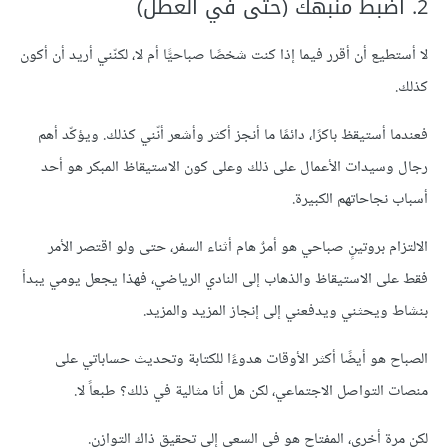
2. اضبط منبهك (حتى في العطل)
لا أستطيع أن أقرر فيما إذا كنت شخصًا صباحيًّا أم لا، لكنّني أريد أن أكون
كذلك.
فعندما أستيقظ باكرًا، دائمًا ما أنجز أكثر وأشعر أنّني كذلك. ويؤكّد أهم
رجال وسيدات الأعمال على ذلك وعلى كون الاستيقاظ المبكر هو أحد
أسباب نجاحاتهم الكبيرة.
الالتزام بروتينٍ صباحي هو أمرٌ هام أثناء السفر، حتى ولو اقتصر الأمر
فقط على الاستيقاظ والذهاب إلى النادي الرياضي، فهذا يجعل يومي يبدأ
بنشاط ويحثني ويدفعني إلى إنجاز المزيد والمزيد.
الصباح هو أيضًا أكثر الأوقات هدوءًا للكتابة وتحديث حساباتي على
منصات التواصل الاجتماعي، لكن هل أنا مثالية في ذلك؟ طبعاً لا.
لكن مرة أخرى، المفتاح هو في السعي إلى تحقيق ذاك التوازن.