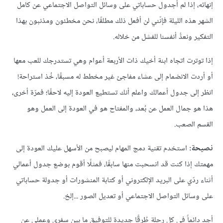
إنهائه، إذا لم أُجدول حساباتي على وسائل التواصل الاجتماعي عن كامل
الشهر هذه الليلة فإنّني لن أفعل ذلك مطلقًا، نحن مخطئون ومذنبون بهذا
التفكير ونعدُّ أنفسنا للفشل من خلاله.
إذا توترت اتجاه ابنة أخيك ذات الأربعة أعوام وهي تستدرجك للعب معها
أو أردت الانضمام إلى عشاء مفاجئ غير مخطط له مسبقًا، خُذ استراحة!
انظر إلى جدول أعمالك واعلم أنك تستطيع العودة إليه لاحقًا؛ فمرّة أخرى،
هذا هو جمال العمل عن بُعد، والمفتاح هو في العودة إلى العمل وهو
القسم الصعب.
نصيحة:
استخدم تقنية دمج المهام ليصبح من الأسهل عليك العودة إلى
مهمتك إذا كنت قد انسحبت منها سابقًا، فمثلًا أقوم بوضع جدول أعمالي
أثناء ردّي على البريد الإلكتروني أو كتابة المنشورات أو جدولة حساباتي
على وسائل التواصل الاجتماعي أو تعديل الصور ...إلخ.
أجد دائماً في كل رحلة طُرقًا جديدة للتوفيق ما بين سفري وعملي عن