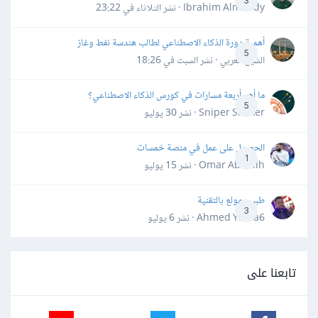
3
Ibrahim Almahdy · نشر
الثلاثاء في 23:22
أهمية دورة الذكاء الاصطناعي لطالب هندسة نفط وغاز
5
الشيخ العربي · نشر
السبت في 18:26
ما أهم أربعة مسارات في كورس الذكاء الاصطناعي؟
5
Sniper Shaker · نشر
30 يوليو
الحصول على عمل في منصة خمسات
1
Omar Abdallh · نشر
15 يوليو
طبيب مولع بالتقنية
3
Ahmed Yahia6 · نشر
6 يوليو
تابعنا على