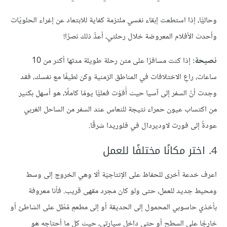
وحاليًّا، إذا استطعت إبقاء نفسي ملتزمة كفاية للابتعاد عن إغراء الحلويّات
وأحدث الأفلام المعروضة خلال رحلتي، أعدُّ ذلك نصرًا!
نصيحة:
إذا كنت مسافرًا على متن رحلة طويلة مدتها أكثر من 10
ساعات، راعِ الاختلافات في المناطق الزمنية وكن لطيفًا مع نفسك، فقد
وجدت أنّ السفر إلى آسيا حيث أُفوّت فعليًّا يومًا كاملًا، هو أسهل بكثير
من اكتساب عيون حمراء نتيجة للنعاس عند السفر من الساحل الغربي
عودةً إلى فورت لاوديردال في فلوريدا شرقًا.
4. اختر مكانًا مختلفًا للعمل
اعرف خدعة أخرى للحفاظ على الإنتاجيّة ألا وهي الخروج إلى وسط
ومحيط جديد للعمل، حتى ولو كان مجرد مقهى قريب. فأنا معروفة
بأخذي حاسوبي المحمول إلى الحديقة أو إلى مطعمٍ مُطّل على الشاطئ أو
خارجًا على السطح أو حتى داخل سيارتي، حيث كل ما أحتاجه هو