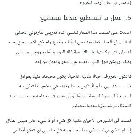
إقامتي في حال أردت الخروج.
5. افعل ما تستطيع عندما تستطيع
اعتدت على تمتمت هذا الشعار لنفسي أثناء تدريبي لمارثوني النصفي
الثالث، لأنّ الحياة كما نعرف هي أيضًا ماراثون؛ ولم يكن الأمر يتعلق بعدد
الأميال التي ركضتها على الأرصفة ذاك اليوم وإنّما بخروجي وقيامي
بذلك. ويمكن قول الشيء نفسه عن السفر والعمل عن بُعد.
لا تكون الظروف أحيانًا مثاليّة، فأحيانًا يكون محيطك مليئًا بعوامل
تشتيت لا تنتهي وأحيانًا تكون متعبًا وتغفو في مطعم، لذا تمهّل وخذ
استراحة أو غفوة أو نفسًا عميقًا أو أي شيء قد يحتاجه جسدك في تلك
اللحظة، ثم عُد بقوّة عندما تستطيع.
نمتلك في الكثير من الأحيان عقلية كل شيء أو لا شيء، على سبيل المثال
إذا لم أتمكن من كتابة كل هذا المنشور خلال ساعتين لن أتمكّن أبدًا من