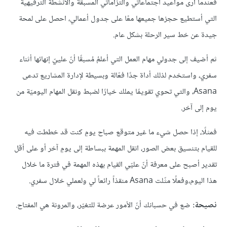
فعندما أرى مواعيد اجتماعاتي والتزاماتي المسبقة والأنشطة الترفيهية
التي أستطيع حجزها جميعها معًا على جدول أعمالي، احصل على لمحة
جيدة عن خط سير الرحلة بشكل عام.
ثم أضيف إلى جدولي مهام العمل التي أعلمُ مُسبقًا أنّ علييّ إنهائها أثناء
سفري، واستخدم لذلك أداة جدًا فعّالة وبسيطة لإدارة المشاريع تدعى
Asana، والتي تحوي تقويمًا يملك خيارًا لضبط ونقل المهام اليوميّة من
يوم إلى آخر.
فمثلًا، إذا حصل شيء ما غير متوقع صباح يومٍ كنت قد خططت فيه
للقيام بتنسيق بعض الصور، انقل المهمة ببساطة إلى يومٍ آخر أو على أقل
تقدير أصبح على معرفة أنّ عليّي القيام بهذه المهمة في فترة ما خلال
هذا اليوم،وفعلًا مثّلت Asana منقذاً رائعاً لي ولعملي خلال سفري.
نصيحة:
ضع في حسبانك أنّ الأمور عرضة للتغيّر، والمرونة هي المفتاح.