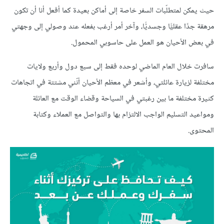
حيث يمكن لمتطلّبات السفر خاصة إلى أماكن بعيدة كما أفعل أنا أن تكون
مرهقة جدًا عقليًّا وجسديًّا، وآخر أمر أرغب بفعله عند وصولي إلى وجهتي
في بعض الأحيان هو العمل على حاسوبي المحمول.
سافرت خلال العام الماضي لوحده فقط إلى سبع دول وأربع ولايات
مختلفة لزيارة عائلتي، وأشعر في معظم الأحيان أنّني مشتتة في اتجاهات
كثيرة مختلفة ما بين رغبتي في السياحة وقضاء الوقت مع العائلة
ومواعيد التسليم الواجب الالتزام بها والتواصل مع العملاء وكتابة
المحتوى.