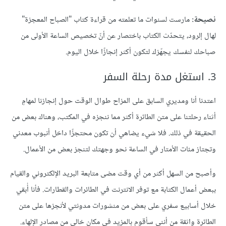
نصيحة:
مارست لسنوات ما تعلمته من قراءة كتاب "الصباح المعجزة"
لهال إلرود، يتحدّث الكتاب باختصار عن أنّ تخصيص الساعة الأولى من
صباحك لنفسك يجهّزك لتكون أكثر إنجازًا خلال اليوم.
3. استغل مدة رحلة السفر
اعتدنا أنا ومديري السابق على المزاح طوال الوقت حول إنجازنا لمهامٍ
أثناء رحلتنا على متن الطائرة أكثر مما ننجزه في المكتب، وهناك بعض من
الحقيقة في ذلك. فلا شيء يضاهي أن تكون محتجزًا داخل أنبوب معدني
وتجتاز مئات الأمتار في الساعة نحو وجهتك لتنجز بعض من الأعمال.
وأصبح من السهل أكثر من أي وقت مضى متابعة البريد الإلكتروني والقيام
ببعض أعمال الكتابة مع توفر الانترنت في الطائرات والقطارات. فأنا أُبقي
خلال أسابيع سفري على بعض من منشورات مدونتي لأنجزها على متن
الطائرة واثقة من أنني سأقوم بالمزيد في مكان خالي من مصادر الإلهاء.