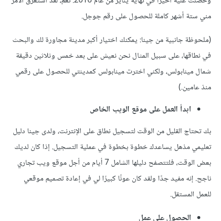
وحصلت عليه أخيرًا في نهاية يناير من عام 2016. نعم، لقد استغرق الأمر
مني ستة أشهر كاملة للحصول على رقم جوجل.
(ملحوظة جانبية من جينا: يمكنك اختيار أكبر مدينة مجاورة لك والبحث
في نطاقها، على سبيل المثال نحن نعيش على بعد خمس وثلاثين دقيقة
شمال مينابولس، ولكني اخترت مينابولس كمدينتي للحصول على رقمي
منذ عامين.)
ابدأ العمل على موقع الويب الخاص
بك تحتاج القليل من الوقت لتسجيل نطاق على الإنترنت، ولدى جينا دليل
تعليمي مذهل يساعدك خطوة بخطوة في عملية التسجيل. إذا كان لديك
بعض الوقت، فلتتصفح دليلها الشامل 7 أيام من أجل موقع ويب تجاري
ناجح. إنه مفيد جدًا ولقد كان عونًا كبيرًا لي في إعادة تصميم موقعي
للعمل المستقل.
الحصول على عمل