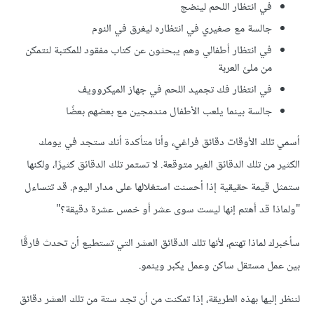
في انتظار اللحم لينضج
جالسة مع صغيري في انتظاره ليغرق في النوم
في انتظار أطفالي وهم يبحثون عن كتاب مفقود للمكتبة لنتمكن
من ملئ العربة
في انتظار فك تجميد اللحم في جهاز الميكروويف
جالسة بينما يلعب الأطفال مندمجين مع بعضهم بعضًا
أسمي تلك الأوقات دقائق فراغي، وأنا متأكدة أنك ستجد في يومك
الكثير من تلك الدقائق الغير متوقعة. لا تستمر تلك الدقائق كثيرًا، ولكنها
ستمثل قيمة حقيقية إذا أحسنت استغلالها على مدار اليوم. قد تتساءل
"ولماذا قد أهتم إنها ليست سوى عشر أو خمس عشرة دقيقة؟"
سأخبرك لماذا تهتم، لأنها تلك الدقائق العشر التي تستطيع أن تحدث فارقًا
بين عمل مستقل ساكن وعمل يكبر وينمو.
لننظر إليها بهذه الطريقة، إذا تمكنت من أن تجد ستة من تلك العشر دقائق