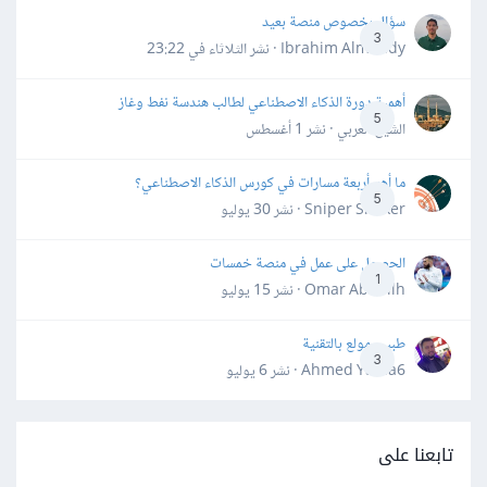
سؤال بخصوص منصة بعيد
3
Ibrahim Almahdy · نشر
الثلاثاء في 23:22
أهمية دورة الذكاء الاصطناعي لطالب هندسة نفط وغاز
5
الشيخ العربي · نشر
1 أغسطس
ما أهم أربعة مسارات في كورس الذكاء الاصطناعي؟
5
Sniper Shaker · نشر
30 يوليو
الحصول على عمل في منصة خمسات
1
Omar Abdallh · نشر
15 يوليو
طبيب مولع بالتقنية
3
Ahmed Yahia6 · نشر
6 يوليو
تابعنا على