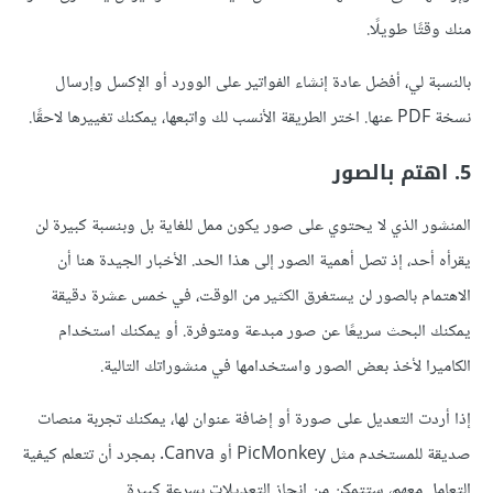
منك وقتًا طويلًا.
بالنسبة لي، أفضل عادة إنشاء الفواتير على الوورد أو الإكسل وإرسال
نسخة PDF عنها. اختر الطريقة الأنسب لك واتبعها، يمكنك تغييرها لاحقًا.
5. اهتم بالصور
المنشور الذي لا يحتوي على صور يكون ممل للغاية بل وبنسبة كبيرة لن
يقرأه أحد، إذ تصل أهمية الصور إلى هذا الحد. الأخبار الجيدة هنا أن
الاهتمام بالصور لن يستغرق الكثير من الوقت، في خمس عشرة دقيقة
يمكنك البحث سريعًا عن صور مبدعة ومتوفرة. أو يمكنك استخدام
الكاميرا لأخذ بعض الصور واستخدامها في منشوراتك التالية.
إذا أردت التعديل على صورة أو إضافة عنوان لها، يمكنك تجربة منصات
صديقة للمستخدم مثل PicMonkey أو Canva. بمجرد أن تتعلم كيفية
التعامل معهم، ستتمكن من إنجاز التعديلات بسرعة كبيرة.