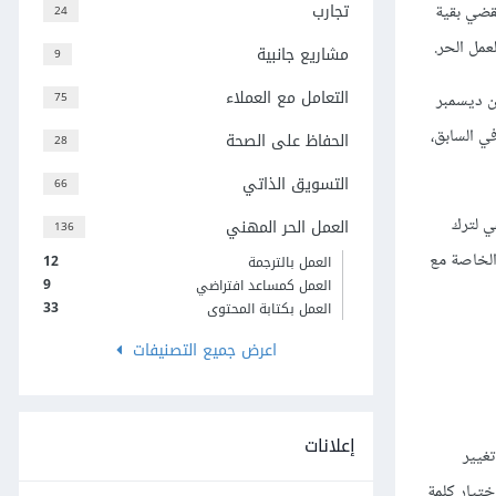
تجارب
ع به، ويقضي بقية
24
مل الحر.
مشاريع جانبية
9
التعامل مع العملاء
ن ديسمبر
75
في السابق،
الحفاظ على الصحة
28
التسويق الذاتي
66
ي لترك
العمل الحر المهني
136
الاستشارات الخاصة مع
12
العمل بالترجمة
9
العمل كمساعد افتراضي
33
العمل بكتابة المحتوى
اعرض جميع التصنيفات
إعلانات
غيير
ختيار كلمة