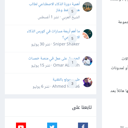
أهمية دورة الذكاء الاصطناعي لطالب
هندسة نفط وغاز
5
الشيخ العربي · نشر
1 أغسطس
جموعة
ما أهم أربعة مسارات في كورس الذكاء
الاصطناعي؟
5
Sniper Shaker · نشر
30 يوليو
الحصول على عمل في منصة خمسات
لات
1
Omar Abdallh · نشر
15 يوليو
أسبوعيًا لمدونتي الخاصة أو لمدونات
طبيب مولع بالتقنية
3
Ahmed Yahia6 · نشر
6 يوليو
هائلاً بعد
تابعنا على
رسائل