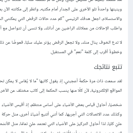
ويثبتها واحدةً تلو الأخرى على الجدار أمام مكتبه، وانظر إلى مكانته الآ
والاستسلام، اجعل هدفك الرئيسي "كم عدد حالات الرفض التي يمكنني الح
واطلب الإحالات من عملائك الراضين عن أدائك، ولا تنسى أن تتواصل مع أ
لا تدع الخوف ينال منك، ولا تجعل الرفض يؤثر عليك سلبًا، فعوضًا عن ذلك
وخطوةً أقرب إلى كلمة "نعم" في المستقبل.
تتبع نتائجك
لقد سمعت ذات مرة حكمةً أعجبني، إذ يقول كاتبها "ما لا يُقاس لا يمكن تح
المواقع الإلكترونية، لأن كلًا منها ينسب الحكمة إلى كاتب مختلف عن الآخر.
شخصيًا، أحاول قياس بعض الأشياء على أساس منتظم، إذ أقيس الأشياء ال
وكذلك عدد الاتصالات التي أجريها، كما أنني أتتبع أشياءً أخرى، مثل حركة 
عليّ كليًا، لذا أحاول التركيز على الأشياء التي تعتمد عليّ تمامًا، مثل ال