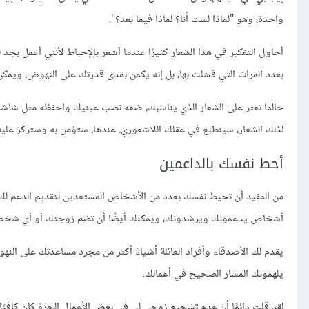
واحدة، وهو "لماذا لست أنا؟ لماذا فيما بعد؟".
أحاول التفكير في هذا الشعار كثيرًا عندما أشعر بالإحباط لأنني أعمل بجد لب
بعدد المرات التي فشلت بها، بل إنه يكمن بمدى قدرتك على النهوض، ويمكن أ
حالما تعثر على الشعار الذي يناسبك، ضعه نصب عينيك واحفظه مثل شاشة
لذلك الشعار، سينطبع في عقلك اللاشعوري. عندها، ستؤمن به وستركز عليه، و
أحط نفسك بالداعمين
من المفيد أن تحيط نفسك بعدد من الأشخاص المستعدين لتقديم الدعم لك عن
أشخاص يدعمونك ويرشدونك، ويمكنك أيضًا أن تضم زوجتك أو أي شخص 
يقدم لك الأصدقاء وأفراد العائلة أشياءً أكثر من مجرد مساعدتك على النه
يلهمونك المسار الصحيح في أعمالك.
لقد قلت دائمًا أن عدم تشجيع زوجي لي في بعض الأعمال الحرة كان كافيًا ل