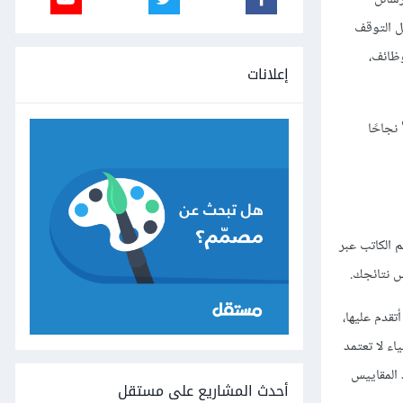
جل التوقف
ظائف،
إعلانات
نجاحًا
 الكاتب عبر
ِس نتائجك.
تقدم عليها،
اء لا تعتمد
د المقاييس
أحدث المشاريع على مستقل