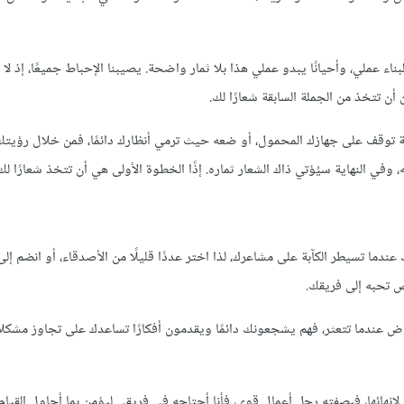
ناء عملي، وأحيانًا يبدو عملي هذا بلا ثمار واضحة. يصيبنا الإحباط جميعًا، إذ لا ي
ن تتخذ من الجملة السابقة شعارًا لك.
 توقف على جهازك المحمول، أو ضعه حيث ترمي أنظارك دائمًا، فمن خلال رؤيتك
في النهاية سيُؤتي ذاك الشعار ثماره. إذًا الخطوة الأولى هي أن تتخذ شعارًا لك
دما تسيطر الكآبة على مشاعرك، لذا اختر عددًا قليلًا من الأصدقاء، أو انضم إ
تحبه إلى فريقك.
وض عندما تتعثر، فهم يشجعونك دائمًا ويقدمون أفكارًا تساعدك على تجاوز مشكلات
إنهائها، فبصفته رجل أعمال قوي، فأنا أحتاجه في فريقي ليؤمن بما أحاول القيام 