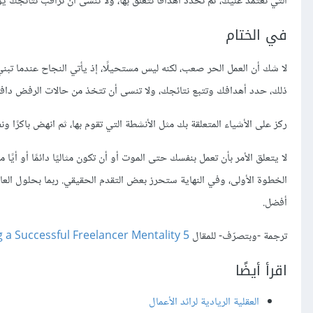
التي تعتمد عليك، ثم تحدد أهدافًا تتعلق بها، ولا تنسى أن تراقب نتائجك يوم
في الختام
لا شك أن العمل الحر صعب، لكنه ليس مستحيلًا، إذ يأتي النجاح عندما تبني ا
ذلك، حدد أهدافك وتتبع نتائجك، ولا تنسى أن تتخذ من حالات الرفض دافعً
ركز على الأشياء المتعلقة بك مثل الأنشطة التي تقوم بها، ثم انهض باكرًا ونفذ 
لا يتعلق الأمر بأن تعمل بنفسك حتى الموت أو أن تكون مثاليًا دائمًا أو أيً
الخطوة الأولى، وفي النهاية ستحرز بعض التقدم الحقيقي. ربما بحلول العا
أفضل.
ترجمة -وبتصرّف- للمقال
5 Steps to Adopting a Successful Freelancer Mentality
اقرأ أيضًا
العقلية الريادية لرائد الأعمال