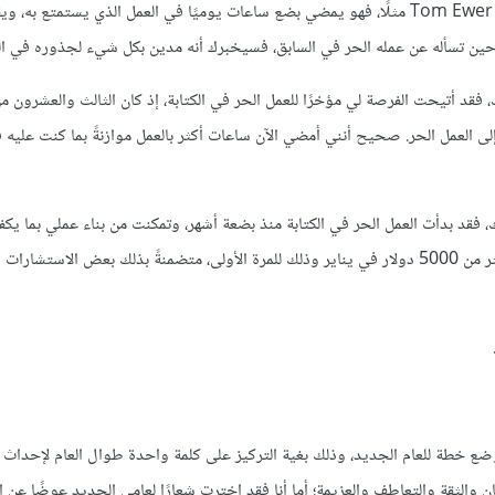
صعب، لكنه بذات الوقت أمر رائع. انظر إلى توم إيوير Tom Ewer مثلًا، فهو يمضي بضع ساعات يوميًا في العمل الذي يستمت
حين تسأله عن عمله الحر في السابق، فسيخبرك أنه مدين بكل شيء لجذوره في الع
 فقد أتيحت الفرصة لي مؤخرًا للعمل الحر في الكتابة، إذ كان الثالث والعشرون م
ها إلى العمل الحر. صحيح أنني أمضي الآن ساعات أكثر بالعمل موازنةً بما كنت عليه 
ك، فقد بدأت العمل الحر في الكتابة منذ بضعة أشهر، وتمكنت من بناء عملي بما يكف
وظيفتي على أرض الواقع، وذلك بعد ثمانية أشهر فقط، كما أنني ربحت أكثر من 5000 دولار في يناير وذلك للمرة الأولى، متضمنةً بذلك بعض 
 وضع خطة للعام الجديد، وذلك بغية التركيز على كلمة واحدة طوال العام لإحداث ت
ن والثقة والتعاطف والعزيمة؛ أما أنا فقد اخترت شعارًا لعامي الجديد عوضًا عن ا