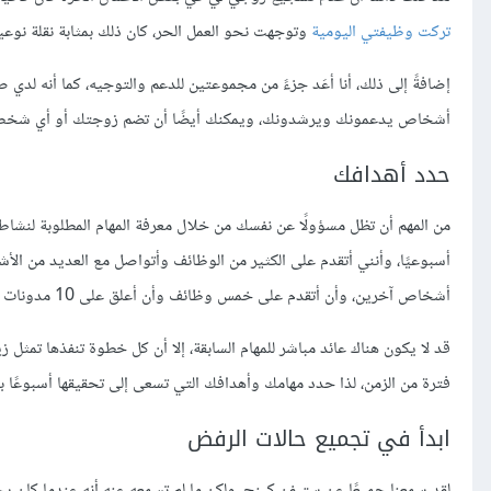
تركت وظيفتي اليومية
وتوجهت نحو العمل الحر، كان ذلك بمثابة نقلة نوعي
إضافةً إلى ذلك، أنا أعَد جزءً من مجموعتين للدعم والتوجيه، كما أنه لد
أشخاص يدعمونك ويرشدونك، ويمكنك أيضًا أن تضم زوجتك أو أي شخص 
حدد أهدافك
من المهم أن تظل مسؤولًا عن نفسك من خلال معرفة المهام المطلوبة لنشاطك 
أشخاص آخرين، وأن أتقدم على خمس وظائف وأن أعلق على 10 مدونات على الأقل.
قد لا يكون هناك عائد مباشر للمهام السابقة، إلا أن كل خطوة تنفذها تمثل زي
فترة من الزمن، لذا حدد مهامك وأهدافك التي تسعى إلى تحقيقها أسبوعًا بع
ابدأ في تجميع حالات الرفض
لقد سمعنا جميعًا عن ستيفن كينج، ولكن ما لم تسمعه عنه أنه عندما كان يح