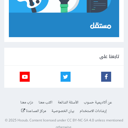
تابعنا على
عن أكاديمية حسوب
الأسئلة الشائعة
اكتب معنا
درّب معنا
إرشادات الاستخدام
بيان الخصوصية
مركز المساعدة
© 2025
Hsoub
.
Content licensed under
CC BY-NC-SA 4.0
unless mentioned
otherwise.