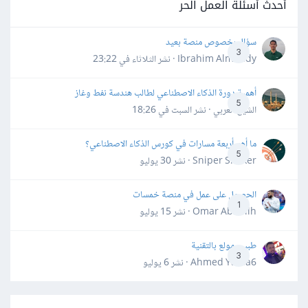
أحدث أسئلة العمل الحر
سؤال بخصوص منصة بعيد
3
Ibrahim Almahdy · نشر
الثلاثاء في 23:22
أهمية دورة الذكاء الاصطناعي لطالب هندسة نفط وغاز
5
الشيخ العربي · نشر
السبت في 18:26
ما أهم أربعة مسارات في كورس الذكاء الاصطناعي؟
5
Sniper Shaker · نشر
30 يوليو
الحصول على عمل في منصة خمسات
1
Omar Abdallh · نشر
15 يوليو
طبيب مولع بالتقنية
3
Ahmed Yahia6 · نشر
6 يوليو