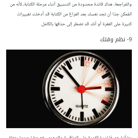
والمُراجعة. هناك فائدة محدودة من التنسيق أثناء مرحلة الكتابة، لأنّه من
المُمكن جدّا أن تجد نفسك بعد الفراغ من الكتابة قد أدخلت تغييرات
كثيرة على الفقرة أو أنك قد تضطر إلى حذفها بالكامل.
9- نظم وقتك
بما أننا جميعًا لدينا القدرة على المنافسة والتحدي، خصوصًا عندما يتعلق