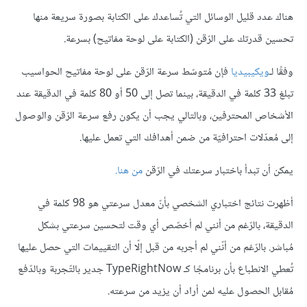
هناك عدد قليل الوسائل التي تُساعدك على الكتابة بصورة سريعة منها
تحسين قدرتك على الرّقن (الكتابة على لوحة مفاتيح) بسرعة.
وفقًا لـ
ويكيبيديا
فإن مُتوسّط سرعة الرّقن على لوحة مفاتيح الحواسيب
تبلغ 33 كلمة في الدقيقة، بينما تصل إلى 50 أو 80 كلمة في الدقيقة عند
الأشخاص المحترفين، وبالتالي يجب أن يكون رفع سرعة الرّقن والوصول
إلى مُعدّلات احترافيّة من ضمن أهدافك التي تعمل عليها.
يمكن أن تبدأ باختبار سرعتك في الرّقن
من هنا
.
أظهرت نتائج اختباري الشخصي بأنّ معدل سرعتي هو 98 كلمة في
الدقيقة، بالرّغم من أنني لم أخصّص أي وقت لتحسين سرعتي بشكل
مُباشر. بالرّغم من أنّني لم أجربه من قبل إلّا أن التقييمات التي حصل عليها
تُعطي الانطباع بأن برنامجًا كـ TypeRightNow جدير بالتّجربة وبالدّفع
مُقابل الحصول عليه لمن أراد أن يزيد من سرعته.