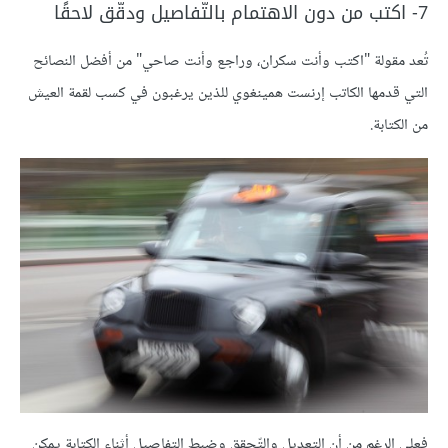
7- اكتب من دون الاهتمام بالتّفاصيل ودقّق لاحقًا
تُعد مقولة "اكتب وأنت سكران، وراجع وأنت صاحي" من أفضل النصائح
التي قدمها الكاتب إرنست همينغوي للذين يرغبون في كسب لقمة العيش
من الكتابة.
فعلى الرغم من أن التعديل والتّحقق وضبط التفاصيل أثناء الكتابة يمكن