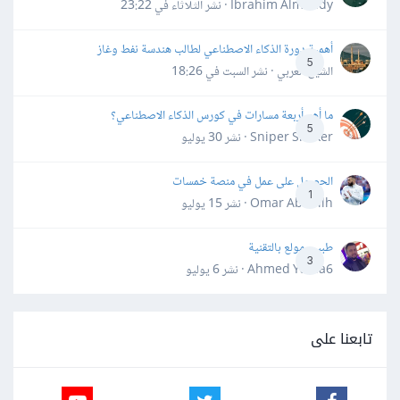
Ibrahim Almahdy · نشر
الثلاثاء في 23:22
أهمية دورة الذكاء الاصطناعي لطالب هندسة نفط وغاز
5
الشيخ العربي · نشر
السبت في 18:26
ما أهم أربعة مسارات في كورس الذكاء الاصطناعي؟
5
Sniper Shaker · نشر
30 يوليو
الحصول على عمل في منصة خمسات
1
Omar Abdallh · نشر
15 يوليو
طبيب مولع بالتقنية
3
Ahmed Yahia6 · نشر
6 يوليو
تابعنا على