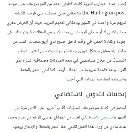
إحدى هذه التجارب الثرية كانت كتابتي لعدد من الموضوعات على موقع
the Huffington post بلا مقابل حتى حصلتُ على فرصة الكتابة
لديهم مرة واحدة في الشهر وبإمكاني تقديم المزيد حيث أن العرض مغري
جدا ولكنني لا أرغب أن ألزم نفسي بعدد كبير من المقالات فيؤثر ذلك على
جودة وكفاءة العمل. في وقت لاحق أصبح لديّ أربع منصات أكتب من
خلالها بلا مقابل وبشكل دوري ومنتظم ثم أبقيت على اثنتين فقط ،
اكتسبتُ من خلال مساهمتي في هذه المدونات مصداقية كبيرة لدى
القراء وثقة قاعدة عريضة من العملاء أيضا، كما أنني أشعر بالمتعة
والسعادة لممارسة الهواية التي أحبها.
إيجابيات التدوين الاستضافي
أستمرُّ في كتابة موضوعات لمدوّنات كُتّاب آخرين على الأقل مرة في
الشهر و
التدوين الاستضافي
لعدد من المواقع ،وعلى الرغم من عدم وجود
عائد مادي من وراء هذا العمل لكنني حقا أشعر بالمتعة والإنجاز ويعود