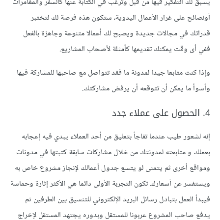
يسبق لك التفكير فيها من قبل وترغب في الكتابة عنها كالسفر والمغامرات
أونصائح على غرار الأعمال اليدوية، ستكون هذه فرصة لك لتختبر
قدراتك في مجالات جديدة ويصبح لك أعمالا متنوعة وجاهزة بالفعل
ففي أى وقت يمكنك تقديمها كأمثلة لأصحاب المشاريع.
وإذا كنت متابعا جيدا لمدونة ما فقد تتواصل مع صاحبها للمشاركة فيها
وأسوأ ما يمكن أن تتوقعه أن يرفض مشاركتك.
4. الحصول على عملاء جدد
إنه لشعور طيب عندما تفاجأ بتعليق من أحد العملاء يبدي فيه إعجابه
بعملك و متابعته لمدونتك من خلال مشاركات سابقة كتبتها في مدونات
ومواقع أخرى ثم يتمنى لو يتسع جدول أعمالك لإنجاز مشروع خاص به
ويستفسر عن أسعارك. تكون التجربة الأولى دائما هي الأكثر إثارة وحماسة
فيبدأ العمل بتبادل رسائل البريد الإلكتروني للتنسيق بين الطرفين ثم
يدفع صاحب المشروع عربونا للمستقل وبدوره يجتهد المستقل لإخراج