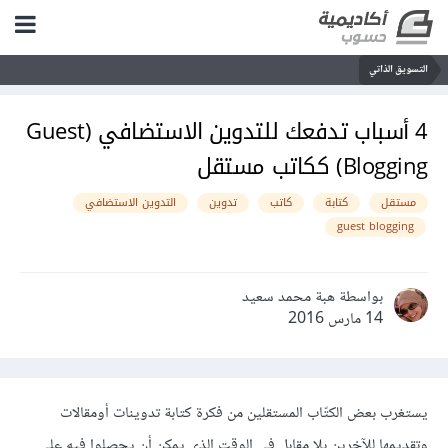
التسويق الذاتي
4 أسباب تدفعك للتدوين الاستضافي (Guest
Blogging) ككاتب مستقل
مستقل
كتابة
كاتب
تدوين
التدوين الاستضافي
guest blogging
بواسطة هبة محمد سعيد
14 مارس 2016
يستغرب بعض الكتّاب المستقلين من فكرة كتابة تدوينات أومقالات
وتقديمها للآخرين بلا مقابل في الوقت الذي يمكن أن يحصلوا فيه على