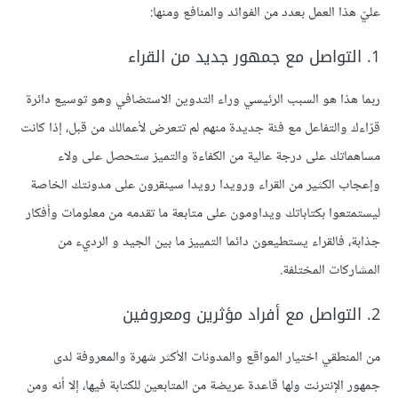
عليّ هذا العمل بعدد من الفوائد والمنافع ومنها:
1. التواصل مع جمهور جديد من القراء
ربما هذا هو السبب الرئيسي وراء التدوين الاستضافي وهو توسيع دائرة
قرّاءك والتفاعل مع فئة جديدة منهم لم تتعرض لأعمالك من قبل، إذا كانت
مساهماتك على درجة عالية من الكفاءة والتميز ستحصل على ولاء
وإعجاب الكثير من القراء ورويدا رويدا سينقرون على مدونتك الخاصة
ليستمتعوا بكتاباتك ويداومون على متابعة ما تقدمه من معلومات وأفكار
جذابة، فالقراء يستطيعون دائما التمييز ما بين الجيد و الرديء من
المشاركات المختلفة.
2. التواصل مع أفراد مؤثرين ومعروفين
من المنطقي اختيار المواقع والمدونات الأكثر شهرة والمعروفة لدى
جمهور الإنترنت ولها قاعدة عريضة من المتابعين للكتابة فيها، إلا أنه ومن