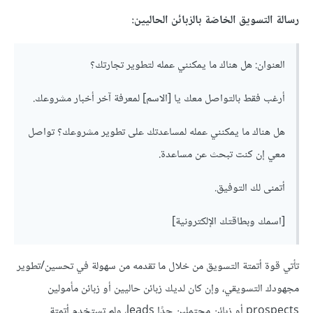
رسالة التسويق الخاصّة بالزبائن الحاليين:
العنوان: هل هناك ما يمكنني عمله لتطوير تجارتك؟
أرغب فقط بالتواصل معك يا [الاسم] لمعرفة آخر أخبار مشروعك.
هل هناك ما يمكنني عمله لمساعدتك على تطوير مشروعك؟ تواصل
معي إن كنت تبحث عن مساعدة.
أتمنى لك التوفيق.
[اسمك وبطاقتك الإلكترونية]
تأتي قوة أتمتة التسويق من خلال ما تقدمه من سهولة في تحسين/تطوير
مجهودك التسويقي، وإن كان لديك زبائن حاليين أو زبائن مأمولين
prospects أو زبائن محتملين جدًا leads، ولم تستخدم أتمتة