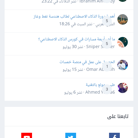
Ibrahim Almahdy · نشر
الثلاثاء في 23:22
أهمية دورة الذكاء الاصطناعي لطالب هندسة نفط وغاز
5
الشيخ العربي · نشر
السبت في 18:26
ما أهم أربعة مسارات في كورس الذكاء الاصطناعي؟
5
Sniper Shaker · نشر
30 يوليو
الحصول على عمل في منصة خمسات
1
Omar Abdallh · نشر
15 يوليو
طبيب مولع بالتقنية
3
Ahmed Yahia6 · نشر
6 يوليو
تابعنا على