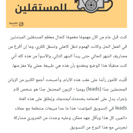
كنت قبل عام من الآن مهمومًا مغمومًا كحال معظم المستقلين المبتدئين
في العمل الحرّ، وكانت الهموم تثقل كاهلي وتشغل فكري، وما إن أفرغ من
مصاريف الشهر الحالي حتى يبدأ الشهر التالي، والأسوأ من هذه كله أني
كنت متقبّلًا هذا الوضع ومقتنع بأن هذه هي طبيعة عملي ولا مفرّ منها.
قُلبت الأمور رأسًا على عقب هذه الأيام، وأصبحت أجمع الكثير من الزبائن
المحتملين جدًا (leads) يوميًا - الزبون المحتمل جدًا هو شخص قام
بإجراء يدل على اهتمامه بخدمتك/بمنتجك ويُطلق على هذه الفئة
leads في التسويق المؤتمت- هذا ما عدا مبيعات منتظمة مع عملاء
دائمين، كل هذا وبأقل جهد ممكن، وعليه وجدت من الضروري مشاركة
تجربتي مع هذا النوع من التسويق.