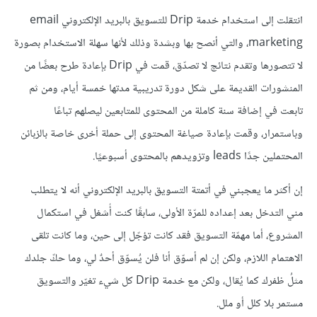
انتقلت إلى استخدام خدمة Drip للتسويق بالبريد الإلكتروني email
marketing، والتي أنصح بها وبشدة وذلك لأنها سهلة الاستخدام بصورة
لا تتصورها وتقدم نتائج لا تصدّق، قمت في Drip بإعادة طرح بعضًا من
المنشورات القديمة على شكل دورة تدريبية مدتها خمسة أيام، ومن ثم
تابعت في إضافة سنة كاملة من المحتوى للمتابعين ليصلهم تباعًا
وباستمرار، وقمت بإعادة صياغة المحتوى إلى حملة أخرى خاصة بالزبائن
المحتملين جدًا leads وتزويدهم بالمحتوى أسبوعيًا.
إن أكثر ما يعجبني في أتمتة التسويق بالبريد الإلكتروني أنه لا يتطلب
مني التدخل بعد إعداده للمرّة الأولى، سابقًا كنت أُشغل في استكمال
المشروع، أما مهمّة التسويق فقد كانت تؤجّل إلى حين، وما كانت تلقى
الاهتمام اللازم، ولكن إن لم أسوّق أنا فلن يُسوّق أحدٌ لي، وما حكّ جلدك
مثلُ ظفرك كما يُقال، ولكن مع خدمة Drip كل شيء تغيّر والتسويق
مستمر بلا كلل أو ملل.