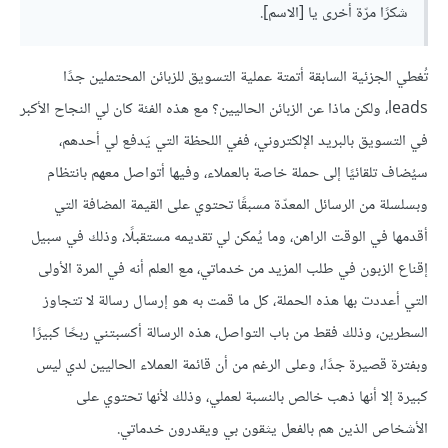
شكرًا مرّة أخرى يا [الاسم].
تُغطي الجزئية السابقة أتمتة عملية التسويق للزبائن المحتملين جدًا
leads، ولكن ماذا عن الزبائن الحاليين؟ مع هذه الفئة كان لي النجاح الأكبر
في التسويق بالبريد الإلكتروني، ففي اللحظة التي يَدفع لي أحدهم،
سيُضاف تلقائيًا إلى حملة خاصة بالعملاء، وفيها أتواصل معهم بانتظام
وبسلسلة من الرسائل المعدّة مسبقًا تحتوي على القيمة المضافة التي
أقدمها في الوقت الراهن، وما يُمكن لي تقديمه مستقبلًا، وذلك في سبيل
إقناع الزبون في طلب المزيد من خدماتي، مع العلم أنه في المرة الأولى
التي أعددت بها هذه الحملة، كل ما قمت به هو إرسال رسالة لا تتجاوز
السطرين، وذلك فقط من باب التواصل، هذه الرسالة أكسبتني ربحًا كبيرًا
وبفترة قصيرة جدًا، وعلى الرغم من أن قائمة العملاء الحاليين لدي ليس
كبيرة إلا أنها ذهب خالص بالنسبة لعملي، وذلك لأنها تحتوي على
الأشخاص الذين هم بالفعل يثقون بي ويقدرون خدماتي.