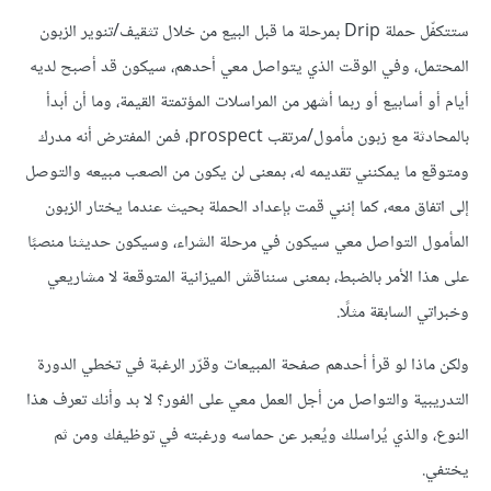
ستتكفّل حملة Drip بمرحلة ما قبل البيع من خلال تثقيف/تنوير الزبون
المحتمل، وفي الوقت الذي يتواصل معي أحدهم، سيكون قد أصبح لديه
أيام أو أسابيع أو ربما أشهر من المراسلات المؤتمتة القيمة، وما أن أبدأ
بالمحادثة مع زبون مأمول/مرتقب prospect، فمن المفترض أنه مدرك
ومتوقع ما يمكنني تقديمه له، بمعنى لن يكون من الصعب مبيعه والتوصل
إلى اتفاق معه، كما إنني قمت بإعداد الحملة بحيث عندما يختار الزبون
المأمول التواصل معي سيكون في مرحلة الشراء، وسيكون حديثنا منصبًا
على هذا الأمر بالضبط، بمعنى سنناقش الميزانية المتوقعة لا مشاريعي
وخبراتي السابقة مثلًا.
ولكن ماذا لو قرأ أحدهم صفحة المبيعات وقرّر الرغبة في تخطي الدورة
التدريبية والتواصل من أجل العمل معي على الفور؟ لا بد وأنك تعرف هذا
النوع، والذي يُراسلك ويُعبر عن حماسه ورغبته في توظيفك ومن ثم
يختفي.