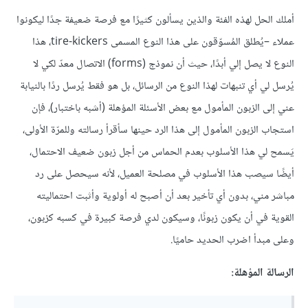
أملك الحل لهذه الفئة والذين يسألون كثيرًا مع فرصة ضعيفة جدًا ليكونوا
عملاء –يُطلق المُسوّقون على هذا النوع المسمى tire-kickers، هذا
النوع لا يصل إلي أبدًا، حيث أن نموذج (forms) الاتصال معدّ لكي لا
يُرسل لي أي تنبهات لهذا النوع من الرسائل، بل هو فقط يُرسل ردًا بالنيابة
عني إلى الزبون المأمول مع بعض الأسئلة المؤهلة (أشبه باختبار)، فإن
استجاب الزبون المأمول إلى هذا الرد حينها سأقرأ رسالته وللمرّة الأولى،
يَسمح لي هذا الأسلوب بعدم الحماس من أجل زبون ضعيف الاحتمال،
أيضًا سيصب هذا الأسلوب في مصلحة العميل، لأنه سيحصل على رد
مباشر مني، بدون أي تأخير بعد أن أصبح له أولوية وأثبت احتماليته
القوية في أن يكون زبونًا، وسيكون لدي فرصة كبيرة في كسبه كزبون،
وعلى مبدأ اضرب الحديد حاميًا.
الرسالة المؤهلة: