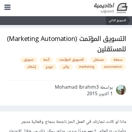
التسويق الذاتي
التسويق المؤتمت (Marketing Automation)
للمستقلين
سمعة
مستقل
التسويق المؤتمت
أتمة
تسويق
automation
marketing
زبائن
ترويج
إشهار
بواسطة Mohamad Ibrahim3
1 أكتوبر 2015
ماذا لو كانت تجارتك في العمل الحرّ ناجحة بنجاح وفعالية متجر
‹‹أمازون›› العالمي؟ نعم جديًّا وبدون مزاح، يمكن ذلك من خلال الاعتماد