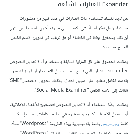
Expander للعبارات الشائعة
هل تجد نفسك تستخدم ذات العبارات في عدد كبير من منشورات
مدونتك؟ هل تفكر أحيانًا في الإشارة إلى مدونة أخرى باسم طويل وترى
أن ذلك يستغرق وقتًا في الكتابة؟ أو هل ترغب في تدوين الاسم الكامل
للمنتج بسرعة؟
يمكنك الحصول على كل المزايا السابقة باستخدام أداة تعديل النصوص
text expander، والتي تتيح لك استبدال الاختصار أو الرمز القصير
بالاسم الكامل تلقائيًا. على سبيل المثال، يمكنك تحويل الاختصار "SME"
تلقائيًا إلى الاسم الكامل "Social Media Examiner".
يمكنك أيضًا استخدام أداة تعديل النصوص لتصحيح الأخطاء الإملائية،
أو لتعديل الأحرف الكبيرة والصغيرة في بداية الكلمات، بحيث إذا كتبت
كلمة
ووردبريس
باللغة بالإنجليزية بهذه الطريقة "Wordpress" مثلًا،
فستعمل الأداة على تصحيحها تلقائيًا إلى الشكل "WordPress".