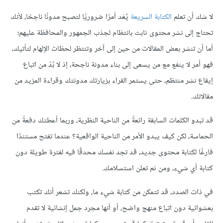
لا شك أن تعلم
الكتابة السريعة
يُعَد أمرًا ضروريًا لتصبح مدونًا ناجحًا، لأنك
تحتاج إلى نشر محتوى ثابت بانتظام لجذب الجمهور والمحافظة عليهم؛
أما أن تنشر بعض المقالات من حين إلى آخر وتنتظر لحظات الإلهام لتأتيك،
فهو أمر لا ينفع مع من يسعى إلى بناء مدونة ناجحة، إذ لا بُدّ من اتباع
إيقاع نشر منتظم، حتى يستمر القراء بزيارتك مدونتك وقراءة المزيد من
مقالاتك.
قد تبدو الكلمات السابقة رائعةً من الناحية النظرية، وربما أعطتك دفعةً من
الحماسة، لكن كيف يبدو الأمر من الناحية الواقعية؟ عندما تفتح مستندًا
فارغًا لكتابة محتوى جديد، قد تجد نفسك محدقًا فيه لفترة طويلة دون
كتابة أي شيء، ومن ثم تعلن استسلامك.
في ذات الصدد، قد تتمكن من كتابة شيء ما، ولكنك تشعر أنك تكتب
بعشوائية دون اتباع منهج واضح، أو أنها مجرد جمل إنشائية لا تقدم