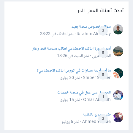
أحدث أسئلة العمل الحر
سؤال بخصوص منصة بعيد
3
Ibrahim Almahdy · نشر
الثلاثاء في 23:22
أهمية دورة الذكاء الاصطناعي لطالب هندسة نفط وغاز
5
الشيخ العربي · نشر
السبت في 18:26
ما أهم أربعة مسارات في كورس الذكاء الاصطناعي؟
5
Sniper Shaker · نشر
30 يوليو
الحصول على عمل في منصة خمسات
1
Omar Abdallh · نشر
15 يوليو
طبيب مولع بالتقنية
3
Ahmed Yahia6 · نشر
6 يوليو