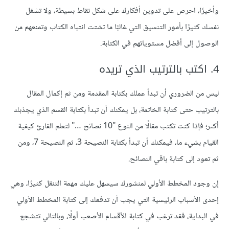
وأخيرًا، احرص على تدوين أفكارك على شكل نقاط بسيطة، ولا تشغل
نفسك كثيرًا بأمور التنسيق التي غالبًا ما تشتت انتباه الكتاب وتمنعهم من
الوصول إلى أفضل مستوياتهم في الكتابة.
4. اكتب بالترتيب الذي تريده
ليس من الضروري أن تبدأ عملك بكتابة المقدمة ومن ثم إكمال المقال
بالترتيب حتى كتابة الخاتمة، بل يمكنك أن تبدأ بكتابة القسم الذي يجذبك
أكثر؛ فإذا كنت تكتب مقالًا من النوع "10 نصائح …" لتعلم القارئ كيفية
القيام بشيء ما، فيمكنك أن تبدأ بكتابة النصيحة 3، ثم النصيحة 7، ومن
ثم تعود إلى كتابة باقي النصائح.
إن وجود المخطط الأولي لمنشورك سيسهل عليك مهمة التنقل كثيرًا، وهي
إحدى الأسباب الرئيسية التي يجب أن تدفعك إلى كتابة المخطط الأولي
في البداية، فقد ترغب في كتابة الأقسام الأصعب أولًا، وبالتالي تتشجع