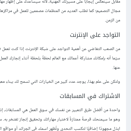
مقابل سينعكس إيجابًا على مسيرتك المهنية، لأنه سيساعدك على إظهار 
مجال التصميم؛ كما تطلب العديد من المنظمات مصممين للعمل في مراكزها، 
من الزمن.
التواجد على الإنترنت
من الصعب التغاضي عن أهمية التواجد على شبكة الإنترنت إذا كنت تعمل في
سيّما أنه بإمكانك مشاركة أعمالك مع العالم لحظةً بلحظة أثناء إنجازك ال
عنها.
ولتكن على علم بهذا، يوجد عدد كبير من الخيارات التي تسمح لك ببناء معرض أعمال، مثل منصة بيهانس
الاشتراك في المسابقات
واحدة من أفضل طرق التعبير عن نفسك في سوق العمل هي المسابقات، إذ ي
وهو ما سيمنحك فرصةً ممتازةً لاختبار مهاراتك وتحقيق إنجاز تفتخر به.
ابذل مجهودًا إضافيًّا لتكسب التحدي وتُظهر اسمك في الجرائد أو مواقع الأ