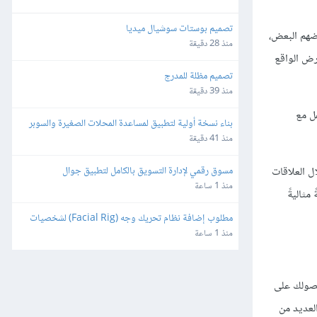
تصميم بوستات سوشيال ميديا
عضهم البعض،
منذ 28 دقيقة
رض الواقع
تصميم مظلة للمدرج
منذ 39 دقيقة
ل مع
بناء نسخة أولية لتطبيق لمساعدة المحلات الصغيرة والسوبر 
ماركت
منذ 41 دقيقة
مسوق رقمي لإدارة التسويق بالكامل لتطبيق جوال
 العلاقات
منذ 1 ساعة
مثاليةً
مطلوب إضافة نظام تحريك وجه (Facial Rig) لشخصيات 
3D بصيغة FBX باستخدام Blender
منذ 1 ساعة
حصولك على
لعديد من