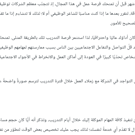
أشهر قبل أن تمنحك فرصة عمل في هذا المجال، إذ تتجنّب معظم الشركات توظي
 لتقرر بعدها ما إذا كنت مناسبًا للشاغر الوظيفي أم لا؛ لذلك لا تتشاءم إذا ما ت
صحيح للأمور.
أداؤك عاليًا واحترافيًّا، لذا استثمر فرصة التدريب تلك بالطريقة المثلى. تمنح
 قلّ التواصل والتفاعل الاجتماعيين بين الناس بسبب ممارستهم لمهامهم الوظيفية
جد معظم الأشخاص تحدّيًا كبيرًا في العودة إلى أماكن العمل والانخراط في الأجواء الاجتماع
لتواجد في الشركة مع زملاء العمل خلال فترة التدريب لترسم صورةً واضحةً 
يذ كافة المهام الموكلة إليك خلال أيام التدريب، وتذكر أنه أيًّا كان حجم مس
مال لا تقدّم أي خدمةً لنفسك؛ لذلك يجب عليك تخصيص بعض الوقت لتطوّر من 