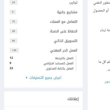
تجارب
تطور التقني
24
ي أو الحصول
مشاريع جانبية
9
التعامل مع العملاء
75
 لبناء
الحفاظ على الصحة
28
التسويق الذاتي
66
العمل الحر المهني
136
12
العمل بالترجمة
م كل ما
9
العمل كمساعد افتراضي
33
العمل بكتابة المحتوى
ت.
اعرض جميع التصنيفات
تور
إعلانات