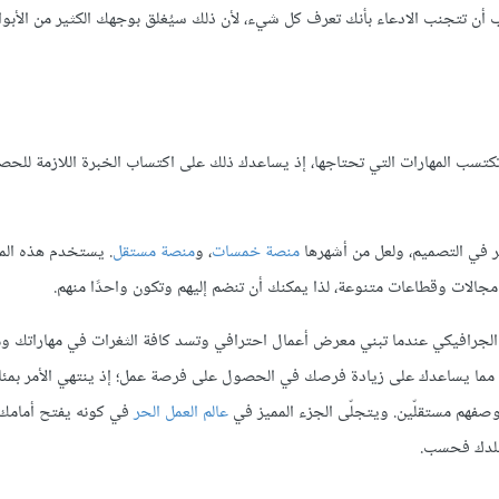
ن تتجنب الادعاء بأنك تعرف كل شيء، لأن ذلك سيُغلق بوجهك الكثير من الأبوا
 تكتسب المهارات التي تحتاجها، إذ يساعدك ذلك على اكتساب الخبرة اللازمة للح
ر في التصميم، ولعل من أشهرها
منصة خمسات
، و
منصة مستقل
. يستخدم هذه ال
ي مجالات وقطاعات متنوعة، لذا يمكنك أن تنضم إليهم وتكون واحدًا منهم.
لجرافيكي عندما تبني معرض أعمال احترافي وتسد كافة الثغرات في مهاراتك و
ء، مما يساعدك على زيادة فرصك في الحصول على فرصة عمل؛ إذ ينتهي الأمر بمئا
وصفهم مستقلّين. ويتجلّى الجزء المميز في
عالم العمل الحر
في كونه يفتح أمامك أب
بلدك فحسب.