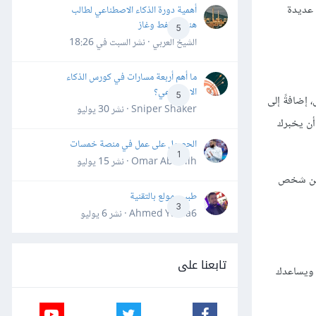
 عديدة
أهمية دورة الذكاء الاصطناعي لطالب
هندسة نفط وغاز
5
الشيخ العربي · نشر
السبت في 18:26
ما أهم أربعة مسارات في كورس الذكاء
الاصطناعي؟
5
إضافةً إلى
Sniper Shaker · نشر
30 يوليو
أن يخبرك
الحصول على عمل في منصة خمسات
1
Omar Abdallh · نشر
15 يوليو
د من شخص
طبيب مولع بالتقنية
3
Ahmed Yahia6 · نشر
6 يوليو
تابعنا على
. ويساعدك