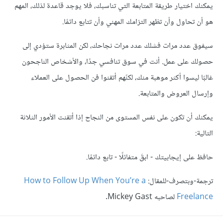
يمكنك اختيار طريقة المتابعة التي تناسبك، فلا يوجد قاعدة لذلك، المهم
هو أن تحاول وأن تظهر التزامك المهني وأن تتابع دائمًا.
سيفوق عدد مرات فشلك عدد مرات نجاحك، لكن المثابرة ستؤدي إلى
حصولك على عمل. أنت في سوق تنافسي جدًا، والأشخاص الناجحون
غالبًا ليسوا أكثر موهبة منك، لكنّهم أتقنوا فن الحصول على العملاء
وإرسال العروض والمتابعة.
يمكنك أن تكون على نفس المستوى من النجاح إذا أتقنت الأمور الثلاثة
التالية:
حافظ على إيجابيتك - ابقَ متفائلًا - تابع دائمًا.
ترجمة-وبتصرف-للمقال:
How to Follow Up When You’re a
Freelance
لصاحبه Mickey Gast.