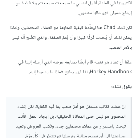
الكترونيًا في العادة، أقول لنفسي ما سيحدث سيحدث، ولا فائدة من
إزعاج عميلي فهو غالبًا مشغول.
لكن تشاد Chad هنا ليعلّمنا كيفية المتابعة مع العملاء المحتملين، ولماذا
يمكن لذلك أن يُحدث فرقًا كبيرًا وأن يُتمّ الصفقة، والذي اتضّح أنّه ليس
بالأمر الصعب.
علمًا أنّ تشاد هو نفسه قام أيضًا بمتابعة عرضه الذي أرسله إلينا في
Horkey Handbook، لذا فهو يطبّق فعليًّا ما يدعونا إليه.
يقول تشاد:
إنّ عملك ككاتب مستقل هو أمرٌ صعب بما فيه الكفاية، لكن إنشاء
المحتوى هو ليس حتى المعاناة الحقيقية، بل إيجاد العمل. فأنت
تبحث باستمرار عن عملاء محتملين جدد، وتكتب العروض وتعيد
صياغتها إلى أن تصبح مثالية وترسلها ثم تنتظر في كلّ مرّة.