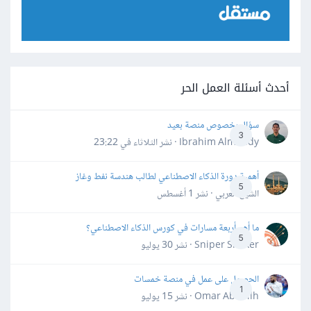
أحدث أسئلة العمل الحر
سؤال بخصوص منصة بعيد
3
Ibrahim Almahdy · نشر
الثلاثاء في 23:22
أهمية دورة الذكاء الاصطناعي لطالب هندسة نفط وغاز
5
الشيخ العربي · نشر
1 أغسطس
ما أهم أربعة مسارات في كورس الذكاء الاصطناعي؟
5
Sniper Shaker · نشر
30 يوليو
الحصول على عمل في منصة خمسات
1
Omar Abdallh · نشر
15 يوليو