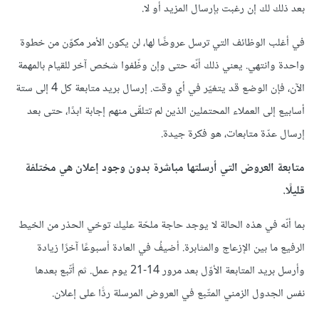
بعد ذلك لك إن رغبت بإرسال المزيد أو لا.
في أغلب الوظائف التي ترسل عروضًا لها، لن يكون الأمر مكوّن من خطوة
واحدة وانتهي. يعني ذلك أنّه حتى وإن وظّفوا شخص آخر للقيام بالمهمة
الآن، فإن الوضع قد يتغيّر في أي وقت. إرسال بريد متابعة كل 4 إلى ستة
أسابيع إلى العملاء المحتملين الذين لم تتلقّى منهم إجابة ابدًا، حتى بعد
إرسال عدّة متابعات، هو فكرة جيدة.
متابعة العروض التي أرسلتها مباشرة بدون وجود إعلان هي مختلفة
قليلًا.
بما أنّه في هذه الحالة لا يوجد حاجة ملحّة عليك توخي الحذر من الخيط
الرفيع ما بين الإزعاج والمثابرة. أضيفُ في العادة أسبوعًا آخرًا زيادة
وأرسل بريد المتابعة الأوّل بعد مرور 14-21 يوم عمل. ثم أتّبع بعدها
نفس الجدول الزمني المتّبع في العروض المرسلة ردًّا على إعلان.