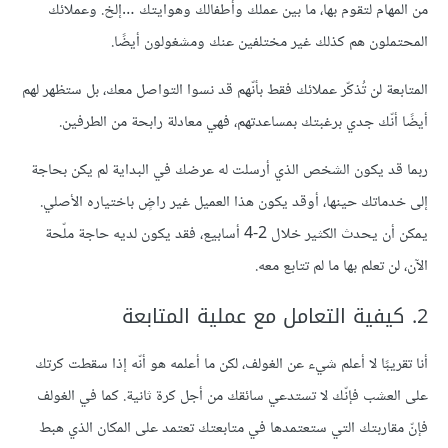
من المهام لتقوم بها، ما بين عملك وأطفالك وهوايتك …إلخ. وعملائك
المحتملون هم كذلك غير مختلفين عنك ومشغولون أيضًا.
المتابعة لن تُذكّر عملائك فقط بأنّهم قد نسوا التواصل معك، بل ستظهر لهم
أيضًا أنّك جدي برغبتك بمساعدتهم، فهي معادلة رابحة من الطرفين.
ربما قد يكون الشخص الذي أرسلت له عرضك في البداية لم يكن بحاجة
إلى خدماتك حينها، أوقد يكون هذا العميل غير راضٍ باختياره الأصلي.
يمكن أن يحدث الكثير خلال 2-4 أسابيع، فقد يكون لديه حاجة ملّحة
الآن، لن تعلم بها ما لم تتابع معه.
2. كيفية التعامل مع عملية المتابعة
أنا تقريبًا لا أعلم شيء عن الغولف، لكن ما أعلمه هو أنّه إذا سقطت كرتك
على العشب فإنّك لا تستدعي سائقك من أجل كرة ثانية. كما في الغولف
فإنّ مقاربتك التي ستعتمدها في متابعتك تعتمد على المكان الذي هبط