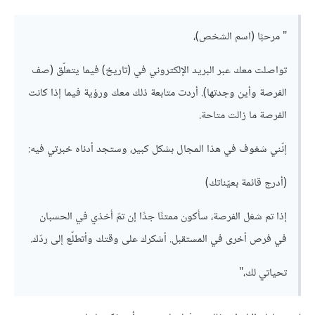
" مرحبًا (اسم الشخص)،
تواصلت معك عبر البريد الإلكتروني في (تاريخ) فيما يتعلّق (صف
الفرصة وأين وجدتها). أردت متابعة ذلك معك ورؤية فيما إذا كانت
الفرصة ما زالت متاحة.
إنّني شغوف في هذا المجال بشكل كبير، وستجد أدناه خبرتي فيه:
(أدرج قائمة بعيّناتك)
إذا تم شغل الفرصة، سأكون ممتنًا جدًا إن تمّ أخذي في الحسبان
في فرص أخرى في المستقبل. أشكرك على وقتك وأتطلّع إلى ردّك.
تحياتي لك،"