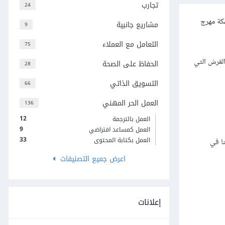
تجارب
24
يمو Finding Nemo، الذي يتحدث عن سمكة مهرج
مشاريع جانبية
9
التعامل مع العملاء
75
القرش التي
الحفاظ على الصحة
28
التسويق الذاتي
66
العمل الحر المهني
136
12
العمل بالترجمة
9
العمل كمساعد افتراضي
33
العمل بكتابة المحتوى
زانية كميزانية كي- مارت K-Mart، أو إن فشلنا في
اعرض جميع التصنيفات
إعلانات