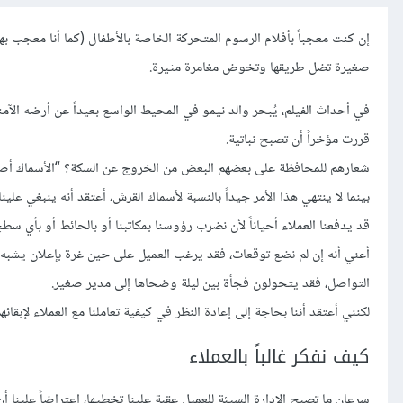
صغيرة تضل طريقها وتخوض مغامرة مثيرة.
في أحداث الفيلم، يُبحر والد نيمو في المحيط الواسع بعيداً عن أرضه الآم
قررت مؤخراً أن تصبح نباتية.
شعارهم للمحافظة على بعضهم البعض من الخروج عن السكة؟ “الأسماك أصدق
بينما لا ينتهي هذا الأمر جيداً بالنسبة لأسماك القرش، أعتقد أنه ينبغي علينا
قد يدفعنا العملاء أحياناً لأن نضرب رؤوسنا بمكاتبنا أو بالحائط أو بأي س
التواصل، فقد يتحولون فجأة بين ليلة وضحاها إلى مدير صغير.
لكنني أعتقد أننا بحاجة إلى إعادة النظر في كيفية تعاملنا مع العملاء لإبقا
كيف نفكر غالباً بالعملاء
سرعان ما تصبح الإدارة السيئة للعميل عقبة علينا تخطيها، اعتراضاً علينا أن ن