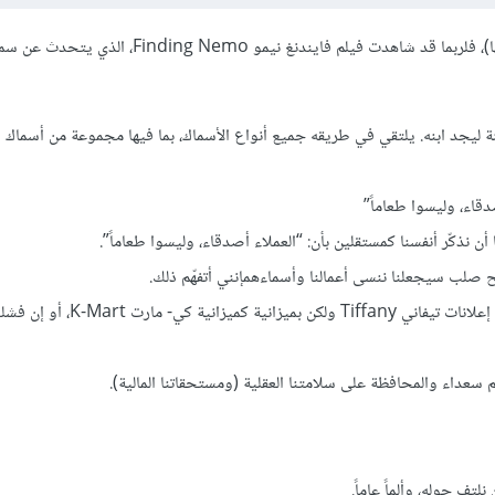
إن كنت معجباً بأفلام الرسوم المتحركة الخاصة بالأطفال (كما أنا معجب بها)، فلربما قد شاهدت فيلم فايندنغ ن
نة ليجد ابنه. يلتقي في طريقه جميع أنواع الأسماك، بما فيها مجموعة من أسماك 
اء، وليسوا طعاماً”
 أن نذكّر أنفسنا كمستقلين بأن: “العملاء أصدقاء، وليسوا طعاماً”.
طح صلب سيجعلنا ننسى أعمالنا وأسماءهمإنني أتفهّم ذلك.
أعني أنه إن لم نضع توقعات، فقد يرغب العميل على حين غرة بإعلان يشبه إعلانات تيفاني Tiffany ولكن بمي
ئهم سعداء والمحافظة على سلامتنا العقلية (ومستحقاتنا المالية).
لتف حوله، وألماً عاماً.