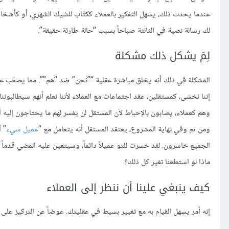
عندما يحدث ذلك، يسهل التفكير بالعملاء ككتّاب للشيك الشهري، أو كأشخا
لك رسالة نصية في الثالثة صباحاً بسبب “حالة طارئة حقيقة”.
لِمَ يشكل ذلك مشكلة
المشكلة في ذلك أنه يخلق مباشرة عقلية “”نحن” ضد “هم””. مما يصعّب على
إننا نخشى، كمستقلين، عقد اجتماعات مع العملاء لأننا نعلم أنهم سيطالبوننا بأ
وهم كعملاء، يصابون بالإحباط لأن المستقل لن يفسر لهم ما يحتاجون إليه 
ومن ثم وفي نهاية المشروع، يعتقد المستقل أنه يتعامل مع “
عميل سيء
” 
الجميع خاسرون. لقد خسرت للتو عميلاً دائماً، وسيتعين عليه المضي قدما
ماذا لو استطعنا تغير كل ذلك؟
كيف ينبغي علينا أن ننظر إلى العملاء
إنه أمر يسهل القيام به مع تغيير بسيط في عقليتك. عوضاً عن التركيز على سي