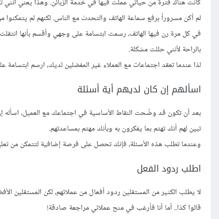
كانت هناك فترة من حياتي عملت فيها في خدمة الزبائن. وهذا يعني أنني 
لم أكن مسروراً برفع سماعة الهاتف والتحدث مع الناس. لكنهم لم يتمكنوا م
في كل مرة رن فيها الهاتف، رسمت ابتسامة على وجهي وأقسم بأنها انتقلت
بالراحة لأنني حللت مشكلة.
لذا عندما تعقد اجتماعات مع العملاء غير المفضلين لديك، ارسم ابتسامة 
اسألهم إن كان لديهم أية أسئلة
بعد أن تكون قد وضّحت النقاط الأساسية في اجتماعك مع العميل، اسأله إن ك
تبين لهم أنك تهتم بما يفكرون به وبأنك مهتم بمساعدتهم.
وعندما تطلب هذه الأسئلة، فإنك تحصل على فرصة إضافية لتتمكن من تعليم
اطلب ردود الفعل
لا يطلب الكثير من المستقلين ردود أفعال من عملائهم، لكن المستقلين الأف
قالوا كذا.. أما أنا فأرغب في منح عملائي مراجعة صادقة!