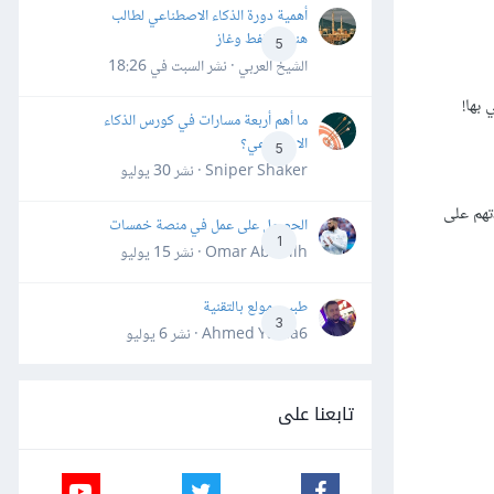
أهمية دورة الذكاء الاصطناعي لطالب
هندسة نفط وغاز
5
الشيخ العربي · نشر
السبت في 18:26
بها!
ما أهم أربعة مسارات في كورس الذكاء
الاصطناعي؟
5
Sniper Shaker · نشر
30 يوليو
تهم على
الحصول على عمل في منصة خمسات
1
Omar Abdallh · نشر
15 يوليو
طبيب مولع بالتقنية
3
Ahmed Yahia6 · نشر
6 يوليو
تابعنا على