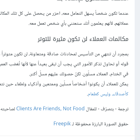
عندما تكون شخصاً يسهل التعامل معه، احزر من يحصل على كل تلك المكالم
عملائهم، لأنهم يعلمون أنك ستعتني بأي شخص تعمل معه.
مكالمات العملاء لن تكون مثيرة للتوتر
بمجرد أن تنتهي من التأسيس لمحادثات صادقة ومتعاونة، لن تكون متوتراً ع
قوله أو تحاول تذكر الأمور التي يجب أن تبقى بعيداً عنها لأنها تُغضب العم
في الختام، العملاء مسلّون. لكنّ حصولك عليهم مسلّ أكثر.
يمكن للعملاء أن يكونوا أشخاصاً مسلّين وممتعين وأذكياء ولطفاء حين نتعرف
كأصدقاء، وليس كطعام
.
ترجمة - بتصرّف - للمقال
Clients Are Friends, Not Food
لصاحبته Marisa Morby
حقوق الصورة البارزة محفوظة لـ
Freepik