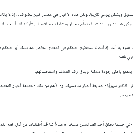
وق وبشكل يومي تقريبًا، ولكن هذه الأخبار هي مصدر كبير للضوضاء، إذ لا يكاد يم
 كل شاردة وواردة فيما يتعلّق بأخبار ونشاطات منافسيك، فأؤكد لك أنّ حيات
و ما تقوم به أنت، إذ أنك لا تستطيع التحكم في المنتج الخاص بمنافسك أو التحكم 
اري فقط.
تمتّع بأعلى جودة ممكنة وينال رضا العملاء واستحسانهم.
لى الأكثر شهريًّا - لمتابعة أخبار منافسيك، و- الأهم من ذلك - متابعة أخبار المنتج
تجهدها.
ني حينما يطلق أحد المنافسين منتجًا أو ميزةً كنّا قد أطلقناها من قبل. نعم، لق