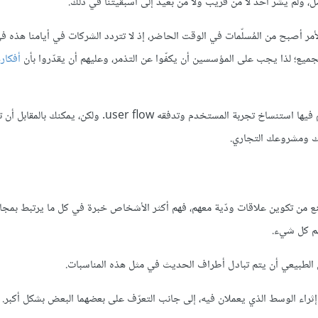
ضل، ولم يشر أحد لا من قريب ولا من بعيد إلى أسبقيتنا في ذلك.
لأمر أصبح من المُسلّمات في الوقت الحاضر، إذ لا تتردد الشركات في أيامنا هذه 
ميع؛ لذا يجب على المؤسسين أن يكفّوا عن التذمر، وعليهم أن يقدّروا بأن
أفكا
يجب أن يكون المنتج أو المشروع التجاري قادرًا على الصمود في بيئة يتم فيها استنساخ تجربة المستخدم وتدفقه flow
جك ومشروعك التجاري.
ع من تكوين علاقات ودّية معهم، فهم أكثر الأشخاص خبرة في كل ما يرتبط بمجا
م كل شيء.
 الطبيعي أن يتم تبادل أطراف الحديث في مثل هذه المناسبات.
ثراء الوسط الذي يعملان فيه، إلى جانب التعرّف على بعضهما البعض بشكل أكبر.