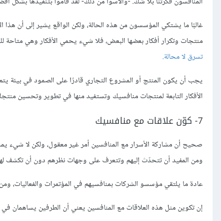
المنافسون فكرتنا بلا شكّ. -والأسوأ من ذلك- لقد قاموا بتنفيذها بشكل أف
غالبًا ما يشتكي المؤسسون من هذه الحالة، ولكن الواقع يشير إلى أن هذا ا
منتجات وتكرار أفكار بعضها البعض، فلا شيء يحمي الأفكار وهي متاحة للج
تسرق لا محالة.
الأفكار التابعة لمنتجات منافسيك وتستفيد منها في تطوير وتحسين منت
7- كوّن علاقات مع منافسيك
صحيح أن مشاركة الأسرار مع المنافسين أمر غير معقول، ولكن لا شيء يمن
ومن المفيد أن تتحدّث إليهم وتتعرف على وجهات نظرهم دون أن تكشف له
عادة ما يلتقي مؤسسو الشركات بمنافسيهم في المؤتمرات والفعاليات، ومن
إن تكوين مثل هذه العلاقات مع المنافسين يعني أن الطرفين يساهمان في إ