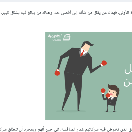
 الأولى، فهناك من يقلل من شأنه إلى أقصى حد، وهناك من يبالغ فيه بشكل كبير، 
الذي تخوض فيه شركاتهم غمار المنافسة، في حين أنهم وبمجرد أن تنطلق شركته