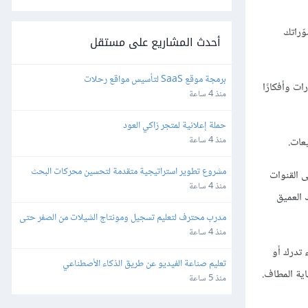
ّراتك
أحدث المشاريع على مستقل
برمجة موقع SaaS لتأسيس مواقع رحلات
تصوّرات وأفكارًا
منذ 4 ساعة
حملة إعلانية لمتجر زاكي العود
منذ 4 ساعة
مشروع تطوير استراتيجية متقدمة لتحسين محركات البحث 
ى القنوات
(SEO) والفهرسة (Indexing)
منذ 4 ساعة
يعات Sales advantage على خبرتك وفهمك العميق
مدرب محترف لتعليم تسجيل ومونتاج الشيلات من الصفر حتى 
الاحتراف
منذ 4 ساعة
ى أنّها شيء تدرك أو
تعليم صناعة الفيديو عن طريق الذكاء الأصطناعي
اية المطاف.
منذ 5 ساعة