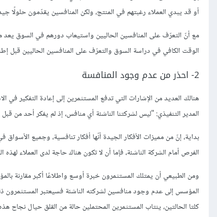
أو قد يبدي العملاء رغبتهم في المنتج، ولكن المنافسين يقدّمون حلولًا جيدة
مع أنّ التعرّف على المنافسين الحاليين واستيعاب دورهم في السوق يعد من 
الوقت الكافي في دراسة السوق والتعرّف على المنافسين الحاليين قبل إطل
2- احذر من عدم وجود المنافسة
هنالك العديد من الإشارات التي تدفع المستثمرين إلى إعادة التفكير في الا
المدير التنفيذي: "ليس لشركتنا الناشئة أي منافس، إذ لم يفكر أحد من قبل 
بداية، إنّ من مميزات الأفكار الجيدة أنّها أفكار تنافسية، وجميع الأسوا
الفرص أمام الشركة الناشئة، فإما أن لا تكون هناك حاجة لدى العملاء لهذه
ومن الطبيعي أن يمتلك المستثمرون خبرة أوسع واطلاعًا أكبر مقارنة بالمؤس
المؤسس إلى عدم وجود منافسين لشركته الناشئة فسيعتبر المستثمرون ذلك إ
كلتا الحالتين، ينتاب المستثمرين المحتملين حالة من القلق حيال نجاح هذه 