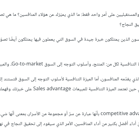
المستقبليين على أمر واحد فقط: ما الذي يميّزك عن هؤلاء المنافسين؟ ما هي تصو
يق النجاح؟
 ملائمة المؤسس للسوق Founder-Market fit. فالمؤسسون الذين يمتلكون خبرة جيدة في السوق التي يعملون فيها يمتلكون أيضًا 
 من: المنتج، وأسلوب التوجه إلى السوق Go-to-market، والمبيعات.
لذي يقدّمه المنافسون، أما الميزة التنافسية لأسلوب التوجه إلى السوق فتستند إل
أو الوسائل التي يمكنك تأمينها والتي لا يستطيع منافسوك القيام بالأمر، في حين تعتمد الميزة التنافسية للمب
يعرّف Peter Thiel في كتابه From 0 to 1، الميزة التنافسية competitive advantage بأنّها عبارة عن سرّ أو مجموعة من الأسرار، بمعن
أداء أفضل بكثير من أداء المنافسين، الأمر الذي سيقود إلى تحقيق النجاح في نه