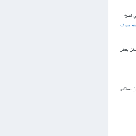
في نسخ
رهم سوف
user . ولكن، يمكنك بالمقابل أن تنقل بعض
ل عملكم،