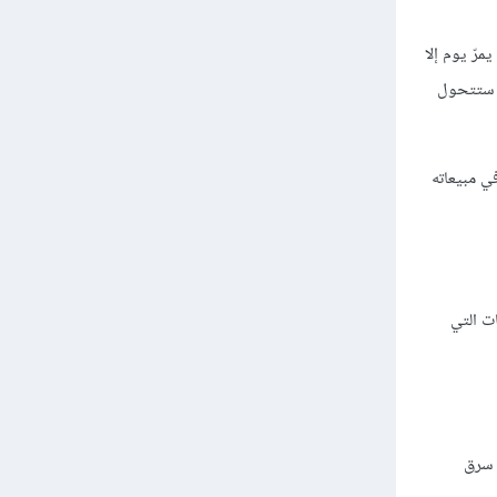
رّ يوم إلا
ك ستتحول
في مبيعاته
ات التي
د سرق