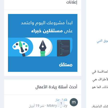
إعلانات
وق التي
لمنافسة في
الأطراف هي
أحدث أسئلة ريادة الأعمال
لك، فما هو
فكرة جهاز
1
ك الناشئة،
Mbkry Hgazy · نشر
19 أبريل