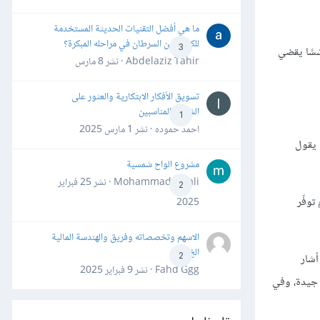
ما هي أفضل التقنيات الحديثة المستخدمة
للكشف عن السرطان في مراحله المبكرة؟
3
ّسًا يقضي
Abdelaziz Tahir · نشر
8 مارس
تسويق الأفكار الابتكارية والعثور على
الشركاء المناسبين
1
احمد حموده · نشر
1 مارس 2025
 يقول
مشروع الواح شمسية
Mohammad Awali · نشر
25 فبراير
2
توفّر
2025
الاسهم وتخصصاته وفريق والهندسة المالية
الخ
أشار
2
Fahd Ggg · نشر
9 فبراير 2025
 جيدة، وفي