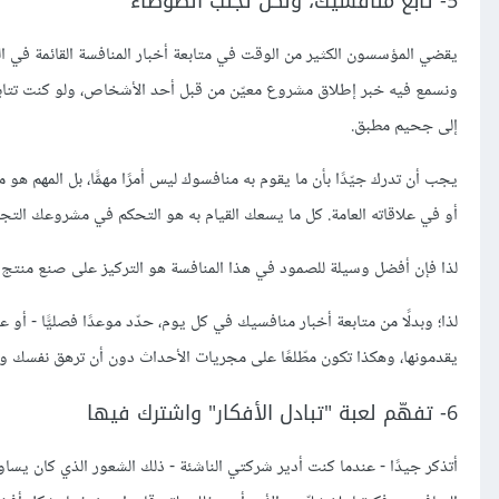
5- تابع منافسيك، ولكن تجنّب الضوضاء
يقضي المؤسسون الكثير من الوقت في متابعة أخبار المنافسة القائمة في الس
ونسمع فيه خبر إطلاق مشروع معيّن من قبل أحد الأشخاص، ولو كنت تتابع
إلى جحيم مطبق.
يجب أن تدرك جيّدًا بأن ما يقوم به منافسوك ليس أمرًا مهمًّا، بل المهم ه
أو في علاقاته العامة. كل ما يسعك القيام به هو التحكم في مشروعك التج
لذا فإن أفضل وسيلة للصمود في هذا المنافسة هو التركيز على صنع منتج ي
لذا؛ وبدلًا من متابعة أخبار منافسيك في كل يوم، حدّد موعدًا فصليًّا - أو ع
يقدمونها، وهكذا تكون مطّلعًا على مجريات الأحداث دون أن ترهق نفسك و
6- تفهّم لعبة "تبادل الأفكار" واشترك فيها
أتذكر جيدًا - عندما كنت أدير شركتي الناشئة - ذلك الشعور الذي كان يساور