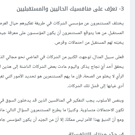
3- تعرّف على منافسيك الحاليين والمستقبليين
يختلف المستثمرون عن مؤسسي الشركات في طريقة تفكيرهم حيال الفرص المت
المستقبل. من هنا يتوقع المستثمرون أنْ يكون المؤسسون على معرفة جيدة 
يخبّئه لهم المستقبل من احتمالات وفرص.
يحقق أحد أيّ نجاح يذكر. واليوم عادت بعض الشركات الناشئة إلى هذين الم
الرأي لا يخلو من الصحة، فإن ما يهم المستثمرين هو تحديد الأمور التي 
أدى غيابها إلى فشل تلك الشركات.
وبنفس الأسلوب، يجب التفكير في المنافسين الذين قد يدخلون السوق في المس
ومع أنّ التنبؤ بهذا الأمر ليس ممكنًا، إلا أنّ من الجيّد أن يكون المؤسس جا
4- حدّد ميزتك التنافسيّة