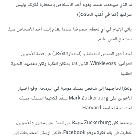
ما الذي سيحدث عندما يقوم أحد الأشخاص باستعارة فكرتك وليس
سرقتها (كما في أغلب الحالات)؟
يأتي الإلهام في أي لحظة، خصوصًا عندما يقدّم إليك أحد الأشخاص شيئًا
يستحق العمل عليه.
أحد أشهر القصص المتعلقة بـ (استعارة الأفكار) هي قصة الأخوين
التوأمين Winklevoss، الذين كانا يملكان الفكرة ولكن تنقصهما الخبرة
التقنية.
ونظرًا لحاجتهما إلى شخص يمتلك موهبة في البرمجة، وقع اختيار
الأخوين على Mark Zuckerburg لينفّذ فكرتهما المتمثّلة بشبكة
اجتماعية لجامعة Harvard.
وعندما كان Zuckerburg منهمكًا في العمل على مشروع الأخوين،
خطرت في باله فكرة موقع Facebook، فأجّل إرسال التحديثات إلى