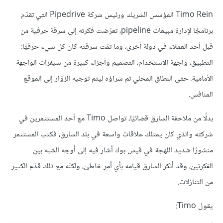
Timo Rein المؤسس الشريك ورئيس شركة Pipedrive التي تقدّم
برنامجًا لإدارة مبيعات pipeline، تعرّضت فكرته إلى سرقة حرفية من
قبل أحد العملاء في دولة أخرى، وما تمّت سرقته كان كل شيء حرفيًّا:
التطبيق، واجهة الاستخدام، التصميم وأجزاء كبيرة من شيفرات الواجهة
الأمامية. حتى النطاق المحلي تم شراؤه ليتم توجيه الزوّار إلى الموقع
المنافس.
بدلًا من ملاحقة السارق قضائيًا، تواصل Timo مع أحد المستثمرين في
شركته والذي كان يمتلك علاقات واسعة في بلد السارق، فكتب المستثمر
منشورًا شديد اللهجة في فيس بوك أشار فيه إلى أوجه الشبه بين
الفكرتين، وقد أنكر السارق قيامه بأي أمر خاطئ، ولكنّه مع ذلك قدّم الكثير
من التنازلات.
يقول Timo: