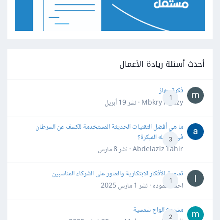
أحدث أسئلة ريادة الأعمال
فكرة جهاز
1
Mbkry Hgazy · نشر
19 أبريل
ما هي أفضل التقنيات الحديثة المستخدمة للكشف عن السرطان
في مراحله المبكرة؟
3
Abdelaziz Tahir · نشر
8 مارس
تسويق الأفكار الابتكارية والعثور على الشركاء المناسبين
1
احمد حموده · نشر
1 مارس 2025
مشروع الواح شمسية
2