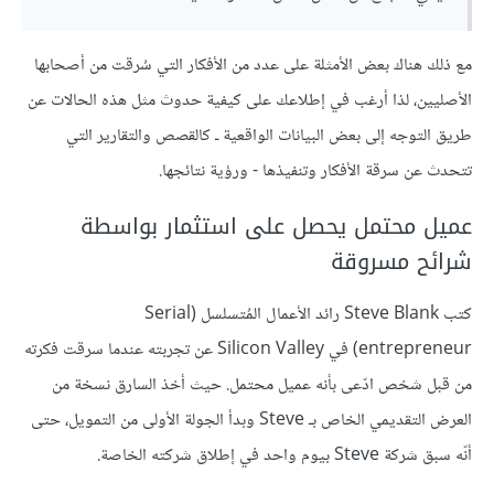
مع ذلك هناك بعض الأمثلة على عدد من الأفكار التي سُرقت من أصحابها
الأصليين، لذا أرغب في إطلاعك على كيفية حدوث مثل هذه الحالات عن
طريق التوجه إلى بعض البيانات الواقعية ـ كالقصص والتقارير التي
تتحدث عن سرقة الأفكار وتنفيذها - ورؤية نتائجها.
عميل محتمل يحصل على استثمار بواسطة
شرائح مسروقة
كتب Steve Blank رائد الأعمال المُتسلسل (Serial
entrepreneur) في Silicon Valley عن تجربته عندما سرقت فكرته
من قبل شخص ادّعى بأنه عميل محتمل. حيث أخذ السارق نسخة من
العرض التقديمي الخاص بـ Steve وبدأ الجولة الأولى من التمويل، حتى
أنّه سبق شركة Steve بيوم واحد في إطلاق شركته الخاصة.