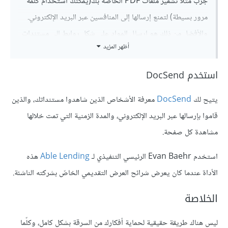
جرّب مثلًا تشفير ملفات PDF الخاصّة بك(يمكنك استخدام كلمة
مرور بسيطة) لتمنع إرسالها إلى المنافسين عبر البريد الإلكتروني.
والأفضل من ذلك هو إرسال المواد على شكل روابط إلى مستندات
أظهر المزيد
Google ذات إمكانية وصول محدودة، حيث يكون بمقدورك إلغاء
إمكانية الوصول في وقت لاحق".
استخدم DocSend
يتيح لك
DocSend
معرفة الأشخاص الذين شاهدوا مستنداتك، والذين
قاموا بإرسالها عبر البريد الإلكتروني، والمدة الزمنية التي تمت خلالها
مشاهدة كل صفحة.
استخدم Evan Baehr الرئيسي التنفيذي لـ
Able Lending
هذه
الأداة عندما كان يعرض شرائح العرض التقديمي الخاصّ بشركته الناشئة.
الخلاصة
ليس هناك طريقة حقيقية لحماية أفكارك من السرقة بشكل كامل، وكلّما