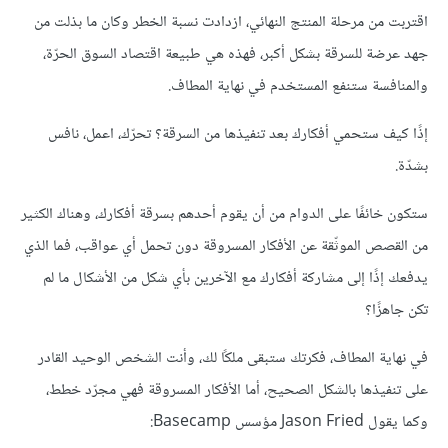
اقتربت من مرحلة المنتج النهائي، ازدادت نسبة الخطر وكان ما بذلت من
جهد عرضة للسرقة بشكل أكبر، فهذه هي طبيعة اقتصاد السوق الحرّة،
والمنافسة ستنفع المستخدم في نهاية المطاف.
إذًا كيف ستحمي أفكارك بعد تنفيذها من السرقة؟ تحرّك، اعمل، نافس
بشدّة.
ستكون خائفًا على الدوام من أن يقوم أحدهم بسرقة أفكارك، وهناك الكثير
من القصص الموثّقة عن الأفكار المسروقة دون تحمل أي عواقب، فما الذي
يدفعك إذًا إلى مشاركة أفكارك مع الآخرين بأي شكل من الأشكال ما لم
تكن جاهزًا؟
في نهاية المطاف، فكرتك ستبقى ملكًا لك، وأنت الشخص الوحيد القادر
على تنفيذها بالشكل الصحيح، أما الأفكار المسروقة فهي مجرّد خطط،
وكما يقول Jason Fried مؤسس Basecamp: