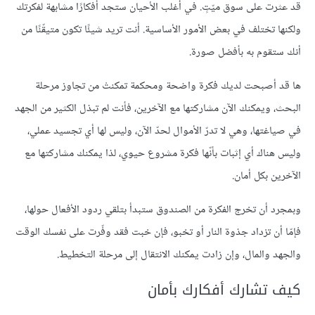
قد عثرت على سوق ميّتٍ. في أغلب الأحيان ستجد أفكارًا مشابهة لفكرتك
ولكنها تختلف في بعض الأمور الأساسية. أنت تريد شيئًا تكون متيقّنًا من
أنك ستقوم به بأفضل صورة.
ها قد أصبحت لديك فكرة واضحة ومحكمة تمكنتْ من تجاوز مرحلة
البحث، ويمكنك الآن مشاركتها مع الآخرين، فأنت لم تبذل الكثير من الجهد
في صياغتها، وهي لا تدرّ الأموال لحدّ الآن، وليس لها أي تجسيد عملي،
وليس هناك أي إثبات بأنّها فكرة مشروع حيوي، لذا يمكنك مشاركتها مع
الآخرين بكل أمان.
وبمجرد أن تخرج الفكرة من الصندوق ستبدأ بتلقي ردود الأفعال حولها،
فإمّا أن تزداد جذوة النار أو تخبو، فإن خبت فقد وفّرت على نفسك الوقت
والجهد والمال، وإن زادت يمكنك الانتقال إلى مرحلة التخطيط.
كيف تشارك أفكارك بأمان