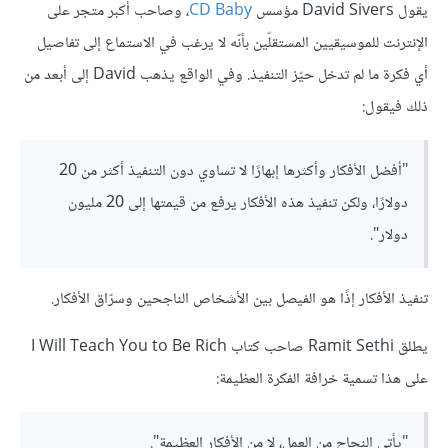
يقول David Sivers مؤسس
CD Baby
، وصاحب أكبر متجر على
الإنترنت للموسيقيين المستقلّين بأنّه لا يرغب في الاستماع إلى تفاصيل
أي فكرة ما لم تدخل حيّز التنفيذ. وفي الواقع يذهب David إلى أبعد من
ذلك فيقول:
"أفضل الأفكار وأكثرها إبهارًا لا تساوي دون التنفيذ أكثر من 20
دولارًا، ولكن تنفيذ هذه الأفكار يرفع من قيمتها إلى 20 مليون
دولار".
تنفيذ الأفكار إذًا هو الفيصل بين الأشخاص الناجحين وسرّاق الأفكار.
يطلق Ramit Sethi صاحب كتاب I Will Teach You to Be Rich
على هذا تسمية خرافة الفكرة العظيمة:
"يأتي النجاح من العمل، لا من الأفكار العظيمة".