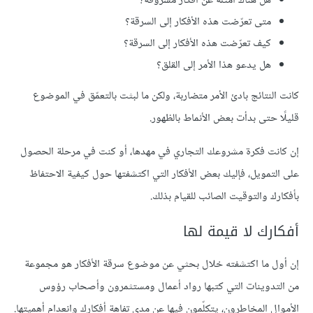
هل هناك أمثلة عن أفكار مسروقة؟
متى تعرّضت هذه الأفكار إلى السرقة؟
كيف تعرّضت هذه الأفكار إلى السرقة؟
هل يدعو هذا الأمر إلى القلق؟
كانت النتائج بادئ الأمر متضاربة، ولكن ما لبثت بالتعمّق في الموضوع
قليلًا حتى بدأت بعض الأنماط بالظهور.
إن كانت فكرة مشروعك التجاري في مهدها، أو كنت في مرحلة الحصول
على التمويل، فإليك بعض الأفكار التي اكتشفتها حول كيفية الاحتفاظ
بأفكارك والتوقيت الصائب للقيام بذلك.
أفكارك لا قيمة لها
إن أول ما اكتشفته خلال بحثي عن موضوع سرقة الأفكار هو مجموعة
من التدوينات التي كتبها رواد أعمال ومستثمرون وأصحاب رؤوس
الأموال المخاطرون، يتكلّمون فيها عن مدى تفاهة أفكارك وانعدام أهميتها.