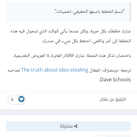
"لنسمِّ الخطط باسمها الحقيقي: تخمينات".
شارك خطّطك بكل حرية، ولكن عندما يأتي الوقت الذي تتحول فيه هذه
الخطط إلى أمر واقعي، احتفظ بكل شيء في صدرك.
باختصار، تذكّر هذه الجملة: شارك الأفكار العابرة، لا العروض التقديمية.
ترجمة -وبتصرّف- للمقال
The truth about idea stealing
لصاحبه
Dave Schools.
التبليغ عن مقال
3
مشاركة