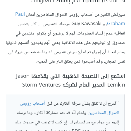
لا تستخدم اتفاقية عدم إفشاء المعلومات
سيرفض الكثير من أصحاب رؤوس الأموال المخاطرين أمثال
Paul
Graham
، و Guy Kawasaki عرضك التقديمي إن كان يتضمن
اتفاقية عدم إفشاء المعلومات، فهم لا يرغبون أن يكونوا مقيّدين في
صندوق. إن توقيعهم على هذه الاتفاقية يعني أنّهم يقيّدون أنفسهم قانونيًا
بعدم اتخاذ أي إجراء تجاه أيّ عرض تقديمي قد يقدّمه شخص غيرك في
نفس المجال، وقد أصبحوا كمن يطلق النار على قدميه.
استمع إلى النصيحة الذهبية التي يقدّمها Jason
Lemkin المدير العام لشركة Storm Ventures
"أقترح أن لا تقلق بشأن سرقة أفكارك من قبل
أصحاب رؤوس
الأموال المخاطرين
، واعلم أنّه قد تتم مشاركة أفكارك وما ترسله
إليهم من مواد مع منافسيك، لذا إن كنت لا ترغب في حدوث ذلك