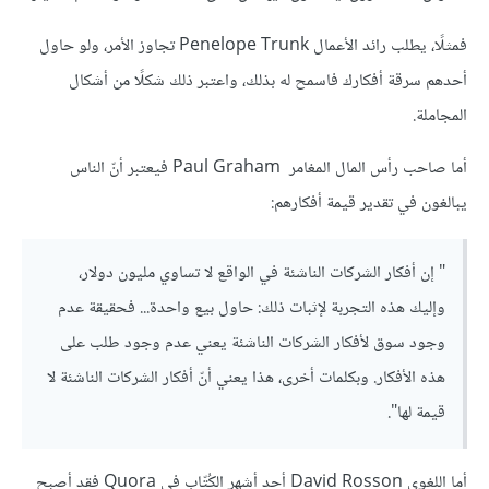
فمثلًا، يطلب رائد الأعمال Penelope Trunk تجاوز الأمر، ولو حاول
أحدهم سرقة أفكارك فاسمح له بذلك، واعتبر ذلك شكلًا من أشكال
المجاملة.
أما صاحب رأس المال المغامر Paul Graham فيعتبر أنّ الناس
يبالغون في تقدير قيمة أفكارهم:
" إن أفكار الشركات الناشئة في الواقع لا تساوي مليون دولار،
وإليك هذه التجربة لإثبات ذلك: حاول بيع واحدة... فحقيقة عدم
وجود سوق لأفكار الشركات الناشئة يعني عدم وجود طلب على
هذه الأفكار. وبكلمات أخرى، هذا يعني أنّ أفكار الشركات الناشئة لا
قيمة لها".
أما اللغوي David Rosson أحد أشهر الكُتّاب في Quora فقد أصبح