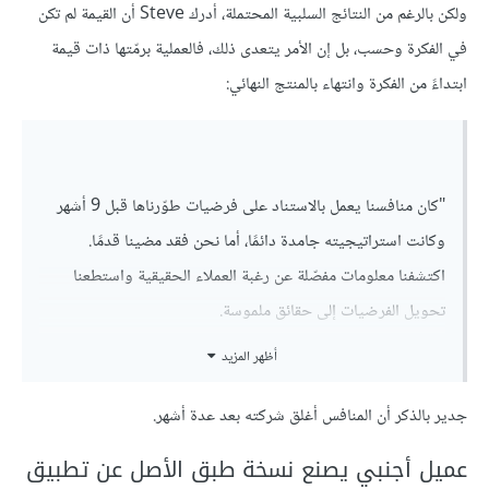
ولكن بالرغم من النتائج السلبية المحتملة، أدرك Steve أن القيمة لم تكن
في الفكرة وحسب، بل إن الأمر يتعدى ذلك، فالعملية برمّتها ذات قيمة
ابتداءً من الفكرة وانتهاء بالمنتج النهائي:
"كان منافسنا يعمل بالاستناد على فرضيات طوّرناها قبل 9 أشهر
وكانت استراتيجيته جامدة دائمًا، أما نحن فقد مضينا قدمًا.
اكتشفنا معلومات مفصّلة عن رغبة العملاء الحقيقية واستطعنا
تحويل الفرضيات إلى حقائق ملموسة.
أظهر المزيد
تمكّنا كذلك من إثبات توقعاتنا الجديدة عن طريق مجموعة من
الأنظمة، وقمنا
بإعادة تمحور
نموذجنا الربحي أيضًا. لم تكن أفكارنا
جدير بالذكر أن المنافس أغلق شركته بعد عدة أشهر.
الأولى سوى مجموعة من الفرضيات غير المجربة. والحق يقال، لم
عميل أجنبي يصنع نسخة طبق الأصل عن تطبيق
نعد الشركة التي كانت في الشرائح المسروقة".