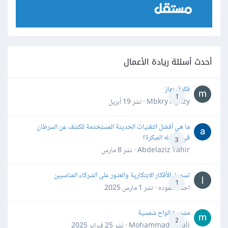
أحدث أسئلة ريادة الأعمال
فكرة جهاز
1
Mbkry Hgazy · نشر
19 أبريل
ما هي أفضل التقنيات الحديثة المستخدمة للكشف عن السرطان
في مراحله المبكرة؟
3
Abdelaziz Tahir · نشر
8 مارس
تسويق الأفكار الابتكارية والعثور على الشركاء المناسبين
1
احمد حموده · نشر
1 مارس 2025
مشروع الواح شمسية
2
Mohammad Awali · نشر
25 فبراير 2025