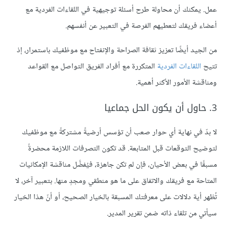
عمل. يمكنك أن محاولة طرح أسئلة توجيهية في اللقاءات الفردية مع
أعضاء فريقك لتعطيهم الفرصة في التعبير عن أنفسهم.
من الجيد أيضًا تعزيز ثقافة الصراحة والإنفتاح مع موظفيك باستمرار، إذ
تتيح
اللقاءات الفردية
المتكررة مع أفراد الفريق التواصل مع القواعد
ومناقشة الأمور الأكثر أهمية.
3. حاول أن يكون الحل جماعيا
لا بدّ في نهاية أي حوار صعب أن تؤسس أرضيةً مشتركةً مع موظفيك
لتوضيح التوقعات قبل المتابعة. قد تكون التصرفات اللازمة محضرةً
مسبقًا في بعض الأحيان، فإن لم تكن جاهزة، فيُفضَّل مناقشة الإمكانيات
المتاحة مع فريقك والاتفاق على ما هو منطقي ومجدٍ منها. بتعبير آخر، لا
تُظهر أية دلالات على معرفتك المسبقة بالخيار الصحيح، أو أنّ هذا الخيار
سيأتي من تلقاء ذاته ضمن تقرير المدير.