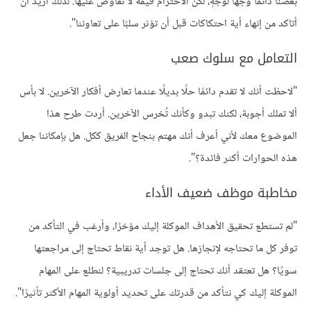
بعضنا دائمًا وجهًا لوجهٍ، لكن الاحترام قيمة لا تفاوض عليها. لذلك أريد أن
أتاكد من إنهاء أية احتكاكات قبل أن تؤثر سلبًا على تعاوننا".
التعامل مع سلوك صعب
"لاحظت أنك لا تقدم دائمًا حلًا بديلًا عندما تعارض أفكار الآخرين. لا بأس
ألا تملك أجوبة، لكنك تبدو وكأنك تُخرس الآخرين. أردت طرح هذا
الموضوع معك لأني أعرف أنك مهتم بنجاح الفريق ككل. هل بإمكاننا جعل
هذه الحوارات أكثر فائدة؟".
مخاطبة موظف ضعيف الأداء
"لم تستطع تحقيق الأهداف الموكلة إليك مؤخرًا، وأرغب في التأكد من
توفر كل ما تحتاجه لإنجازها. هل توجد أية نقاط تحتاج إلى مراجعتها
سويًا؟ هل تعتقد أنك تحتاج إلى جلسات تدريبية؟ لنطلع على المهام
الموكلة إليك كي نتأكد من قدرتك على تحديد أولوية المهام الأكثر تأثيرًا".