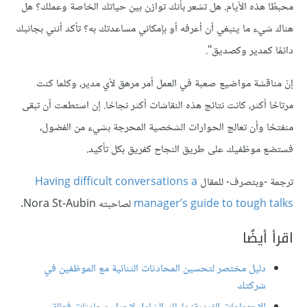
محبطًا هذه الأيام. هل تشعر بأنك توازن بين حياتك الخاصة وعملك؟ هل
هناك شيء ما ينبغي أن أعرفه أو بإمكاني مساعدتك به؟ تأكد أنني بجانبك
دائمًا كمدير وكصديق".
إنّ مناقشة مواضيع صعبة في العمل أمر مرهق لأي مدير، وكلما كنت
مرتاحًا أكثر، كانت نتائج هذه النقاشات أكثر نجاحًا. إن استطعت أن تبقى
منفتحًا وأن تعالج الحوارات الشخصية المحرجة بشيء من الفضول،
فستضع موظفيك على طريق النجاح كفريق بكل تأكيد.
ترجمة -وبتصرف- للمقال
Having difficult conversations a
manager’s guide to tough talks
لصاحبته Nora St-Aubin.
اقرأ أيضًا
دليل مختصر لتحسين المحادثات الثنائية مع الموظفين في
شركتك