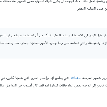
رنامجًا لفعل ذلك أم لا، فيجب أن يكون لديك أسلوب معين لتدوين ملاحظات 
ن عبء التفكير الذهني.
ش قبل البدء في الاجتماع؛ يساعدنا على التأكد من أن اجتماعنا سيشمل كل الأمو
ها وتنفيذها، والتي تساعد على ربط جميع الأمور ببعضها البعض، مما يمنحنا نظرة
تعزيز شعور الموظف
بأهدافه
التي يطمح لها. وإحدى الطرق التي تتبعها فالون، هي 
رت فالون إلى توجيه بعض الملاحظات البناءة لموظف كان أسلوبه في التواصل شائ