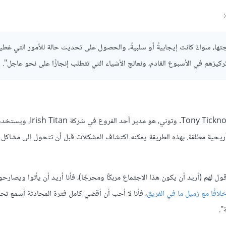
لجتها، سواءً كانت إيجابيةً أو سلبيةً، والحصول على تحديث حالة للأمور التي غطي
تركيزهم في الأسبوع القادم، ونعالج الأشياء التي تتطلب إنجازًا على نحو عاجل".
إن التعامل بأريحية مع المحادثات الصعبة هو شيء يفخر به توني تيكنور or
أريحية مطلقة. بهذه الطريقة يمكنه اكتشاف المشكلات قبل أن تتحول إلى مشاكل ف
لهم (أريد أن يكون هذا الاجتماع مربكًا ومحرجًا)، فأنا أريد أن يأتوا ويصارحو
لافًا مع زميل ما في الفريق
، فأنا لا أحب أن أقضي كامل فترة المحادثة أسمع تح
".