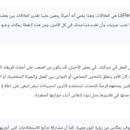
"لقد بدأت الحديث بإخباره أن أحد أكثر القيم التي نقدرها في شركة LaFleur هي العلاقات، وهذا يعني أنه أحيانًا يتعين علينا تقدير العلاقات ب
مًا نصب عينيك، وأن تقدم مساعدتك في كل الأمور، ومن هذه النقطة يمكنك وضع
ل العمل في شركتك. في بعض الأحيان، قد يكون من الصعب على أعضاء فريقك 
كان الأمر يتعلق بالتعاون الجماعي، أو التوازن بين العمل والحياة الشخصية، أو ا
موظفين يمنحهم فرصةً للتحدث. تستخدم كاثرين استبيانات نبض لتبقى على إطلاع
ا في تقاريرها، مثل بنود للنقاش أثناء حوارتها المنفردة.
ف، يمكّنني من رؤية أمور معينة. كما أن مشاركة نتائج الاستطلاعات التي أجريها