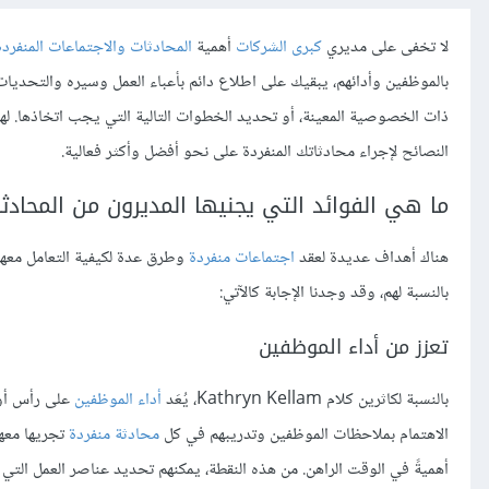
لا تخفى على مديري
كبرى الشركات
أهمية
المحادثات والاجتماعات المنفرد
بالموظفين وأدائهم، يبقيك على اطلاع دائم بأعباء العمل وسيره والتحديات 
ذات الخصوصية المعينة، أو تحديد الخطوات التالية التي يجب اتخاذها. له
النصائح لإجراء محادثاتك المنفردة على نحو أفضل وأكثر فعالية.
ما هي الفوائد التي يجنيها المديرون من المحادثا
هناك أهداف عديدة لعقد
اجتماعات منفردة
وطرق عدة لكيفية التعامل معها،
بالنسبة لهم، وقد وجدنا الإجابة كالآتي:
تعزز من أداء الموظفين
بالنسبة لكاثرين كلام Kathryn Kellam، يُعَد
أداء الموظفين
الاهتمام بملاحظات الموظفين وتدريبهم في كل
محادثة منفردة
تجريها معهم
أهميةً في الوقت الراهن. من هذه النقطة، يمكنهم تحديد عناصر العمل التي ي