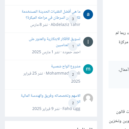
ما هي أفضل التقنيات الحديثة المستخدمة
للكشف عن السرطان في مراحله المبكرة؟
3
Abdelaziz Tahir · نشر
8 مارس
ربما لم
تسويق الأفكار الابتكارية والعثور على
مركزة
الشركاء المناسبين
1
احمد حموده · نشر
1 مارس 2025
مشروع الواح شمسية
عمال،
Mohammad Awali · نشر
25 فبراير
2
2025
الاسهم وتخصصاته وفريق والهندسة المالية
الخ
2
Fahd Ggg · نشر
9 فبراير 2025
ت فالون