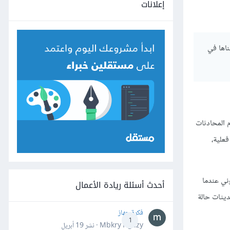
إعلانات
ناها في
Tony Tickn. وتوني، هو مدير أحد الفروع في شركة Irish Titan، ويستخدم المحادثات
علية،
ني عندما
أحدث أسئلة ريادة الأعمال
ديثات حالة
فكرة جهاز
1
Mbkry Hgazy · نشر
19 أبريل