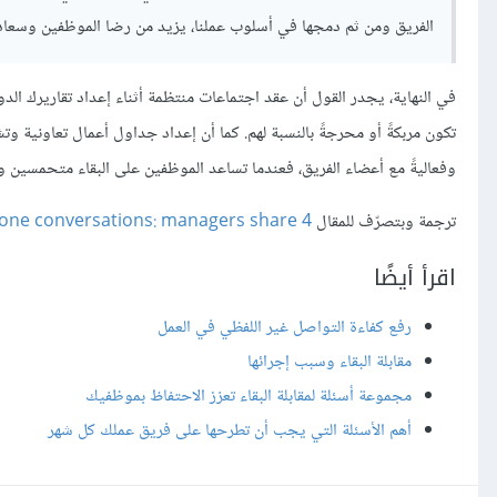
الفريق ومن ثم دمجها في أسلوب عملنا، يزيد من رضا الموظفين وسعادت
في النهاية، يجدر القول أن عقد اجتماعات منتظمة أثناء إعداد تقاريرك ال
تكون مربكةً أو محرجةً بالنسبة لهم. كما أن إعداد جداول أعمال تعاونية وت
وفعاليةً مع أعضاء الفريق، فعندما تساعد الموظفين على البقاء متحمسين وم
ترجمة وبتصرّف للمقال
4 Tips for better one-on-one conversations: managers share
اقرأ أيضًا
رفع كفاءة التواصل غير اللفظي في العمل
مقابلة البقاء وسبب إجرائها
مجموعة أسئلة لمقابلة البقاء تعزز الاحتفاظ بموظفيك
أهم الأسئلة التي يجب أن تطرحها على فريق عملك كل شهر