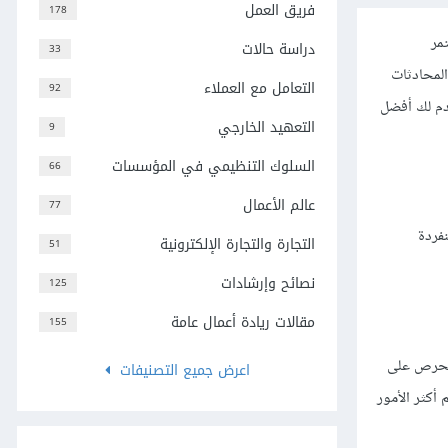
فريق العمل
178
مر
دراسة حالات
33
المحادثات
التعامل مع العملاء
92
قدم لك أفضل
التعهيد الخارجي
9
السلوك التنظيمي في المؤسسات
66
عالم الأعمال
77
نفردة
التجارة والتجارة الإلكترونية
51
نصائح وإرشادات
125
مقالات ريادة أعمال عامة
155
 تدير فريقًا مكونًا من خمسة موظفين في شركة MMC Global، وتحرص على
اعرض جميع التصنيفات
أكثر الأمور