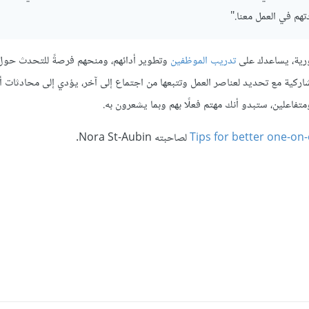
هم في العمل معنا."
دورية، يساعدك على
تدريب الموظفين
وتطوير أدائهم، ومنحهم فرصةً للتحدث حول 
شاركية مع تحديد لعناصر العمل وتتبعها من اجتماع إلى آخر، يؤدي إلى محادثات أكث
تفاعلين، ستبدو أنك مهتم فعلًا بهم وبما يشعرون به.
لصاحبته Nora St-Aubin.