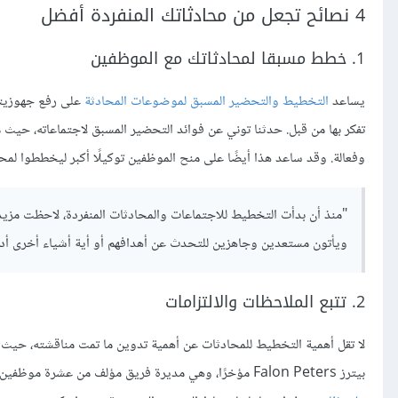
4 نصائح تجعل من محادثاتك المنفردة أفضل
1. خطط مسبقا لمحادثاتك مع الموظفين
يساعد
التخطيط والتحضير المسبق لموضوعات المحادثة
على رفع جهوزيتك
تفكر بها من قبل. حدثنا توني عن فوائد التحضير المسبق لاجتماعاته، حيث م
وفعالة. وقد ساعد هذا أيضًا على منح الموظفين توكيلًا أكبر ليخططوا لمحاد
"منذ أن بدأت التخطيط للاجتماعات والمحادثات المنفردة، لاحظت مزي
ويأتون مستعدين وجاهزين للتحدث عن أهدافهم أو أية أشياء أخرى أد
2. تتبع الملاحظات والالتزامات
لا تقل أهمية التخطيط للمحادثات عن أهمية تدوين ما تمت مناقشته، حيث 
بيترز Falon Peters مؤخرًا، وهي مديرة فريق مؤلف من عشرة موظفين في شركة LaFleur، في استخدام بعض البرامج الحاسوبية التي تساعد على تدوين وتخزين