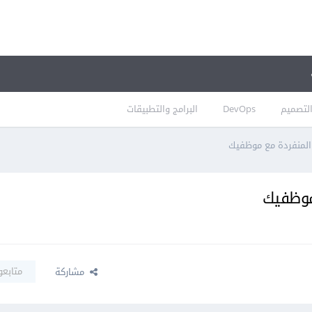
لتصميم
DevOps
البرامج والتطبيقات
المنفردة مع موظفيك
موظفيك
متابعو
مشاركة