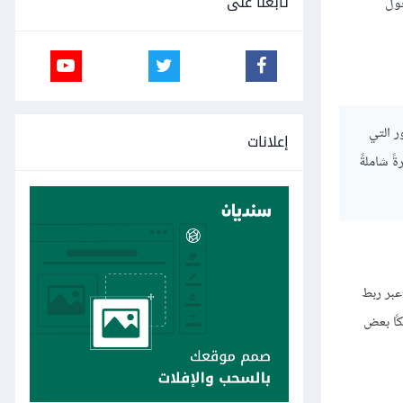
تابعنا على
حول
ر التي
إعلانات
ً شاملةً
عبر ربط
كًا بعض