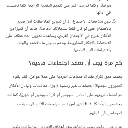
موظفًا، وكلما تدربت أكثر على تقديم التغذية الراجعة كلما تحسنت
في أدائها.
دون ملاحظات الاجتماع، إذ أن تدوين الملاحظات أمرٌ جدير
بالاهتمام حتى لو كان فقط لسجلاتك الخاصة. طالما أن كثيرًا من
الأفكار تُطرَح في الاجتماع الفردي، يساعدك تدوين الملاحظات على
الاحتفاظ بالأفكار المطروحة وعدم نسيان ما ناقشته والوفاء
بالالتزامات التي قطعتها.
كم مرة يجب أن تعقد اجتماعات فردية؟
يعتمد مدى تكرار عقد الاجتماعات الفردية على عدة عوامل، فقد يقوم
المديرون بجدولة اجتماعات غير رسمية لإجراء مناقشات وتبادل الأفكار
مع أعضاء فريقهم على أساس أسبوعي أو كل أسبوعين أو شهريًا، كما قد
يجتمعون أيضًا كل 3-6 أشهر لمزيد من مراجعات الأداء الرسمية مع
الموظفين في فرقهم.
هناك شيء واحد تجب مراعاته، وهو أهداف التطوير الحالية للموظفين