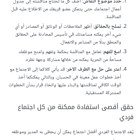
حدد موضوع النقاش
: أضف كل ما تحتاج مناقشته إلى جدول
أعمال اجتماعك حتى يتمكن عضو فريقك من الاطلاع عليه قبل
المناقشة.
تسلح بالحقائق
: أظهر الملاحظات أو الوثائق أو المصادر أو أي
شيء آخر يمكنه مساعدتك في تأسيس المحادثة على الحقائق
والمنطق بدلًا من المشاعر والانفعال.
اسعَ للفهم
: تعامل مع المناقشة بحكمة وتفهم وامنح موظفك
مساحةً من الحرية يمكنه من خلالها مشاركة وجهة نظره.
اعثر على حل مع الطرف الآخر
: قد يأتي كلاكما إلى الاجتماع مع
أخذ خطوات عمل معينة في الحسبان، وبالتالي يمكنكما أخذ
الوقت الكافي لمناقشتها والبناء عليها واتخاذ قرار بشأن الخطوات
المشتركة المستقبلية.
حقق أقصى استفادة ممكنة من كل اجتماع
فردي
يُعَد الاجتماع الفردي أفضل اجتماع يمكن أن يحظى به المدير وموظفه