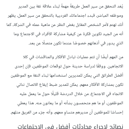
يُعَد التحقق من سير العمل طريقةً مهمةً لبناء علاقة ثقة بين المدير
وموظفه المباشر، فبدء اجتماعاتك الفرديية بالتحقق من سير العمل، يظهر
أنك تهتم لأمر الشخص المقابل بغض النظر عن ماهية عمله في الشركة، كما
أنه من الجيد تكوين فكرة عن كيفية مشاركة الأفراد في الاجتماع وما
الذي يدور في أذهانهم خصوصًا عندما تكون متصلًا عن بعد.
من المهم أيضًا أن تتم عمليات تبادل الأفكار والمناقشات في كلا
الاتجاهين. ووفقًا لدراسة حديثة حول توقعات الموظفين، فإن إحدى
أفضل الطرائق التي يمكن للمديرين استخدامها لبناء الثقة مع الموظفين
تكون بمشاركة الأفكار معهم. يمكن للمدير ضبط إيقاع الاتصال ثنائي
الاتجاه في الاجتماع، من خلال الدردشة قليلًا حول ما يعمل عليه
الموظفون، أو ما هم متحمسون بشأنه أو ما يعانون منه. هذا يعطي
إحساسًا للموظفين أن مديرهم متساوٍ معهم، وأنه جزء من الفريق مثلهم.
نصائح لإجراء محادثات أفضل في الاجتماعات