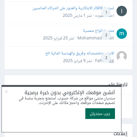
تسويق الأفكار الابتكارية والعثور على الشركاء المناسبين
1
احمد حموده · نشر
1 مارس 2025
مشروع الواح شمسية
2
Mohammad Awali · نشر
25 فبراير 2025
الاسهم وتخصصاته وفريق والهندسة المالية الخ
2
Fahd Ggg · نشر
9 فبراير 2025
تابعنا على
إعلانات