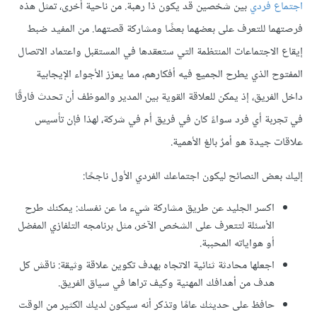
اجتماع فردي
بين شخصين قد يكون ذا رهبة. من ناحية أخرى، تمثل هذه
فرصتهما للتعرف على بعضهما بعضًا ومشاركة قصتهما. من المفيد ضبط
إيقاع الاجتماعات المنتظمة التي ستعقدها في المستقبل واعتماد الاتصال
المفتوح الذي يطرح الجميع فيه أفكارهم، مما يعزز الأجواء الإيجابية
داخل الفريق، إذ يمكن للعلاقة القوية بين المدير والموظف أن تحدث فارقًا
في تجربة أي فرد سواءً كان في فريق أم في شركة، لهذا فإن تأسيس
علاقات جيدة هو أمرٌ بالغ الأهمية.
إليك بعض النصائح ليكون اجتماعك الفردي الأول ناجحًا:
اكسر الجليد عن طريق مشاركة شيء ما عن نفسك: يمكنك طرح
الأسئلة لتتعرف على الشخص الآخر، مثل برنامجه التلفازي المفضل
أو هواياته المحببة.
اجعلها محادثة ثنائية الاتجاه بهدف تكوين علاقة وثيقة: ناقش كل
هدف من أهدافك المهنية وكيف تراها في سياق الفريق.
حافظ على حديثك عامًا وتذكر أنه سيكون لديك الكثير من الوقت