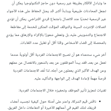
ما وتبادل الأفكار بطريقة غير رسمية دون حاجز التكنولوجيا يمكن أن
تجعل المحادثات طبيعيةً وبناءةً أكثر. قد يمثل الحفاظ على هذه الأجواء
غير الرسمية تحديًا عند الاتصال باجتماع فردي افتراضي. يمكن أن تؤدي
اتصالات الإنترنت السيئة والتوقف المؤقت المتكرر للخدمة إلى مقاطعة
الاجتماع والتشويش عليه، بل وتعطي شعورًا بالإكراه والإرهاق، مما يؤدي
بالمحصلة إلى قضاء الأشخاص وقتًا أقل أو تقليل عدد اللقاءات.
آخر شيء ستتمناه هو أن تصبح الاجتماعات الفردية أقل أولويةً عندما
تعمل عن بعد، فقد يبدأ الموظفون عن بعد بالشعور بالانفصال عن عملهم
وعن الهدف الأكبر الذي يعملون من أجله، لذا تُعَد الاجتماعات الفردية
فرصةً مهمةً لإعادة الهدف إلى الواجهة والتأكيد عليه.
تقنيات لتعزيز تأثير الموظف وتحفيزه خلال الاجتماعات الفردية:
ناقش قيم الشركة، واعثر على أمثلة حول كيفية تجسيد أعضاء
فريقك لتلك القيم في أعمالهم الأخيرة أو التفاعلات داخل الفريق،