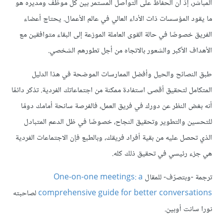
المباشر، إذ أن الحفاظ على التواصل المستمر بين كل موظف ومديره هو
ما يقود المؤسسات ذات الأداء العالي في عالم الأعمال. يحتاج أعضاء
الفريق خصوصًا في حالة القوى العاملة الموزعة إلى البقاء متوافقين مع
الأهداف الأكبر والشعور بالاتجاه من أجل تطورهم الشخصي.
طبق النصائح والحيل وأفضل الممارسات الموضحة في هذا الدليل
المتكامل لتحقيق أقصى استفادة ممكنة من اجتماعاتك الفردية. تذكر دائمًا
أنه بغض النظر عن دورك في فريق العمل، فالفرصة سانحة أمامك دومًا
للتحسين والتطوير وتحقيق النجاح، خصوصًا في ظل الدعم المتبادل
الذي تحصل عليه من بقية أفراد فريقك، وبالطبع فإن الاجتماعات الفردية
هي جزء رئيسي في تحقيق ذلك كله.
ترجمة -وبتصرّف- للمقال
One-on-one meetings: a
comprehensive guide for better conversations
لصاحبته
نورا سانت أوبين.