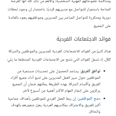
ومناقشة طموحاتهم المهنية الشخصية؛ والأهم من ذلك كله أنها الفرصة
المتاحة باستمرار للتواصل مع مديريهم فرديًا. باختصار إن وجود لحظات
دورية ومتكررة للتواصل المباشر بين المديرين وموظفيهم يعود بالفائدة
على الجميع.
فوائد الاجتماعات الفردية
هناك كثيرٌ من الفوائد للاجتماعات الفردية للمديرين والموظفين والشركة
ككل، إذ تشمل الفوائد التي تنتج عن الاجتماعات الفردية المنتظمة ما يلي:
توافق الفريق
: يساعد الحصول على تحديثات مستمرة من
الموظفين حول سير العمل المديرين على تتبع أداء جميع أفراد
الفريق وأقسام الشركة. بهذه الطريقة يمكنهم ضمان أن الجميع
يركزون على إنجاز المهام الأكثر أهمية من أسبوعٍ لآخر.
دمج الموظفين
: إن ربط العمل الفردي للموظفين بأهداف جماعية
أكبر للفريق والاعتراف بمكاسبهم الفردية يعزز شعورهم بالهدف
والحافز.