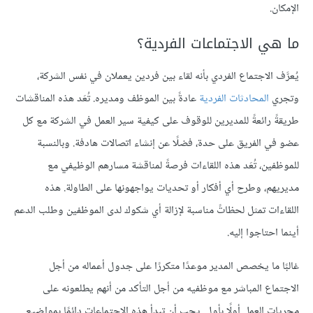
الإمكان.
ما هي الاجتماعات الفردية؟
يُعرَّف الاجتماع الفردي بأنه لقاء بين فردين يعملان في نفس الشركة،
وتجري
المحادثات الفردية
عادةً بين الموظف ومديره. تُعَد هذه المناقشات
طريقةً رائعةً للمديرين للوقوف على كيفية سير العمل في الشركة مع كل
عضو في الفريق على حدة، فضلًا عن إنشاء اتصالات هادفة. وبالنسبة
للموظفين، تُعَد هذه اللقاءات فرصةً لمناقشة مسارهم الوظيفي مع
مديريهم، وطرح أي أفكار أو تحديات يواجهونها على الطاولة. هذه
اللقاءات تمثل لحظاتً مناسبة لإزالة أي شكوك لدى الموظفين وطلب الدعم
أينما احتاجوا إليه.
غالبًا ما يخصص المدير موعدًا متكررًا على جدول أعماله من أجل
الاجتماع المباشر مع موظفيه من أجل التأكد من أنهم يطلعونه على
مجريات العمل أولًا بأول. يجب أن تبدأ هذه الاجتماعات دائمًا بمواضيع