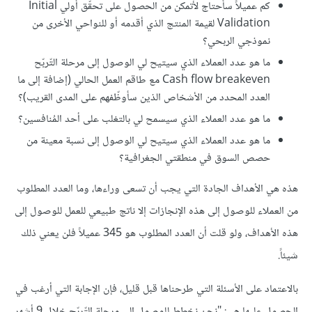
كم عميلاً سأحتاج لأتمكن من الحصول على تحقّق أولي Initial
Validation لقيمة المنتج الذي أقدمه أو للنواحي الأخرى من
نموذجي الربحي؟
ما هو عدد العملاء الذي سيتيح لي الوصول إلى مرحلة التّربّح
Cash flow breakeven مع طاقم العمل الحالي (إضافة إلى ما
العدد المحدد من الأشخاص الذين سأوظّفهم على المدى القريب)؟
ما هو عدد العملاء الذي سيسمح لي بالتغلب على أحد المُنافسين؟
ما هو عدد العملاء الذي سيتيح لي الوصول إلى نسبة معينة من
حصص السوق في منطقتي الجغرافية؟
هذه هي الأهداف الجادة التي يجب أن تسعى وراءها، وما العدد المطلوب
من العملاء للوصول إلى هذه الإنجازات إلا ناتج طبيعي للعمل للوصول إلى
هذه الأهداف، ولو قلت أن العدد المطلوب هو 345 عميلاً فلن يعني ذلك
شيئاً.
بالاعتماد على الأسئلة التي طرحناها قبل قليل، فإن الإجابة التي أرغب في
الحصول عليها هي: "نحن نخطط للوصول إلى مرحلة التّربّح خلال 9 أشهر