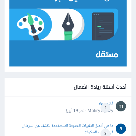
أحدث أسئلة ريادة الأعمال
فكرة جهاز
1
Mbkry Hgazy · نشر
19 أبريل
ما هي أفضل التقنيات الحديثة المستخدمة للكشف عن السرطان
في مراحله المبكرة؟
3