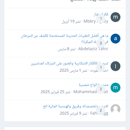
فكرة جهاز
1
Mbkry Hgazy · نشر
19 أبريل
ما هي أفضل التقنيات الحديثة المستخدمة للكشف عن السرطان
في مراحله المبكرة؟
3
Abdelaziz Tahir · نشر
8 مارس
تسويق الأفكار الابتكارية والعثور على الشركاء المناسبين
1
احمد حموده · نشر
1 مارس 2025
مشروع الواح شمسية
2
Mohammad Awali · نشر
25 فبراير 2025
الاسهم وتخصصاته وفريق والهندسة المالية الخ
2
Fahd Ggg · نشر
9 فبراير 2025