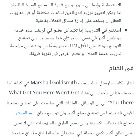
الاستيعابية وإنما في سوء توزيع قدرة الدعم مع القدرة الطلبية؛
لذا يمكن لتغيير توزيع الموظفين لساعات مختلفة أو في مناوبات
العطل أن يساعد على إدارة مسائل العملاء بفاعلية.
استثمر في التدريب
: إذا تكبَّد كل عضو في فريقك عناء خدمة
موظفين أكثر في نفس اليوم، فإن هذا سيساعد على تحقيق
التوسع مؤقتًا على الأقل، لذا استثمر بعضًا من وقتك في مراجعة
تدريب خدمة العملاء واغتنم الفرص في تقوية فريقك.
في الختام
أشار الكاتب مارشال غولدسميث Marshall Goldsmith في كتابه "ما
وضَعك هنا لن يأخذك إلى هناك What Got You Here Won’t Get
You There" إلى أن الوسائل والعادات التي ساعدت على تحقيق نجاحنا
الأولي قد تمنعنا من تحقيق نجاح أكبر، وأن توسيع نطاق
دعم العملاء
بنجاح قد يتطلب الاستغناء عن بعض الطرق والمنهجيات التي لا تعمل
ضمن نطاق أكبر. تكمن الحيلة في استبدال هذه الطرائق بطرائق جديدة