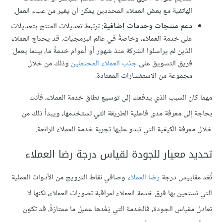
الهاتفية مع بعض العملاء المحددين يمكن أن يغير من عبء العمل.
دعم منتجات وخدمات إضافية
: ترتبط تعديلات المنتج بتعديلات
على خدمة العملاء، وخاصةً في عالم البرمجيات. قد يحتاج العملاء
الذين لم يراسلوا الشركة منذ شهور أو أعوام خدمةً ما، بينما يعمل
فريق التسويق على
جذب العملاء المحتملين
وذلك من خلال
مجموعة من الاستفسارات المعتادة.
مهما كان السبب الذي يدفعك إلى توسيع نطاق خدمة العملاء، فأنت
بحاجة إلى معرفة مدى فاعلية الطريقة التي تستخدمها، ويبدأ ذلك من
خلال معرفة الكيفية التي تبدو عليها تجربة خدمة العملاء الرائعة.
تحديد معيار للجودة لقياس درجة رضا العملاء
تُعَد مقاييس درجة
رضا العملاء
وصافي نقاط الترويج من الأدوات العملية
التي تستعين بها فرق خدمة العملاء لمراقبة تصورات العملاء، لكنها لا
تعادل مقياس الجودة، فالخدمة التي يَعُدها عميل ما ممتازةً، قد تكون