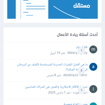
أحدث أسئلة ريادة الأعمال
فكرة جهاز
1
Mbkry Hgazy · نشر
19 أبريل
ما هي أفضل التقنيات الحديثة المستخدمة للكشف عن السرطان
في مراحله المبكرة؟
3
Abdelaziz Tahir · نشر
8 مارس
تسويق الأفكار الابتكارية والعثور على الشركاء المناسبين
1
احمد حموده · نشر
1 مارس 2025
مشروع الواح شمسية