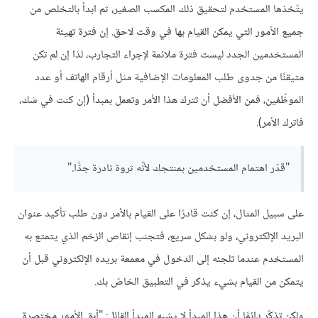
يتّخذها المستخدم لتحقيق ذلك المكسب الصغير، ثم ابدأ بالتخلص من
جميع الأمور التي يمكن القيام بها في وقت لاحق. إن فترة تهيئة
المستخدمين الجدد ليست فترة ملائمة لإجراء التجارب، لذا إن لم تكن
متيقنًا من جدوى طلب المعلومات الإضافية مثل أرقام الهاتف أو عدد
الموظّفين، فمن الأفضل أن تترك هذا الأمر وتعمل بمبدأ (إن كنت في شك،
فاترك الأمر).
"قدّر اهتمام المستخدمين بمنتجك لأنّه ثروة نادرة جدًّا."
على سبيل المثال، إن كنت قادرًا على القيام بالأمر دون طلب تأكيد عنوان
البريد الإلكتروني، ولو بشكل سريع، فتجنب إنقاص الزخم الذي يتمتع به
المستخدم عندما تلجئه إلى الدخول في معمعة بريده الإلكتروني قبل أن
يتمكن من القيام بشيء يذكر في التطبيق الخاصّ بك.
ولكن تذكّر دائمًا أن هذا المبدأ لا يشبه المبدأ القائل: "أبق الأمور مختصرة