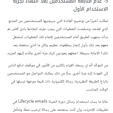
5- عدم متابعة المستخدمين بعد انتهاء تجربة
الاستخدام الأول
تمكّنت أخيرًا من توضيح الفائدة التي سيجنيها المستخدمون من المنتج
الذي تقدّمه، وشخّصت الخطوات التي يجب عليك اتخاذها بادئ الأمر، ثمّ
بدأت بتمهيد الطريق أمام المستخدمين لإتمام تلك الخطوات، لتحتفل
معهم بعد ذلك بأول إنجاز يحقّقونه. عظيم، ولكن ما الذي ستفعله بعد
ذلك؟ الإجابة بسيطة: اجعلهم يعودون إليك مرّة أخرى وقدّم إليهم المزيد.
من المؤكّد أنّه لن يسعك القيام بالكثير من الأمور في موقعك لدفع الناس
إلى العودة إليه مرة أخرى. بدلًا من ذلك يمكنك التواصل مع المستخدمين
باتباع الطريقة التقليدية: رسالة إلكترونية ذات قيمة موجّهة ترسلها في
الوقت المناسب.
غالبًا ما يساء استخدام رسائل دورة الحياة Lifecycle emails في
تطبيقات الإنترنت، وإن كنت ستعتمد على رسالة ترحيب مملّة وتتأمّل