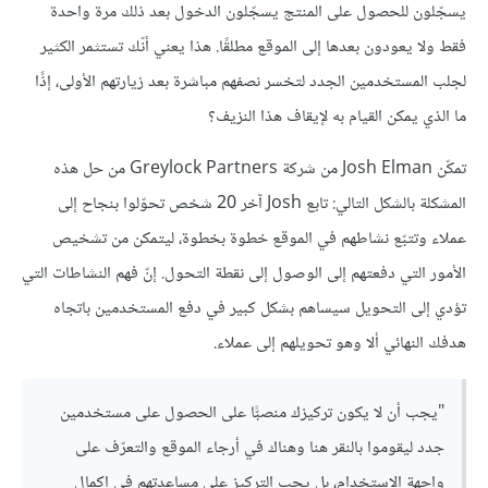
يسجّلون للحصول على المنتج يسجّلون الدخول بعد ذلك مرة واحدة
فقط ولا يعودون بعدها إلى الموقع مطلقًا. هذا يعني أنّك تستثمر الكثير
لجلب المستخدمين الجدد لتخسر نصفهم مباشرة بعد زيارتهم الأولى، إذًا
ما الذي يمكن القيام به لإيقاف هذا النزيف؟
تمكّن Josh Elman من شركة Greylock Partners من حل هذه
المشكلة بالشكل التالي: تابع Josh آخر 20 شخص تحوّلوا بنجاح إلى
عملاء وتتبّع نشاطهم في الموقع خطوة بخطوة، ليتمكن من تشخيص
الأمور التي دفعتهم إلى الوصول إلى نقطة التحول. إنّ فهم النشاطات التي
تؤدي إلى التحويل سيساهم بشكل كبير في دفع المستخدمين باتجاه
هدفك النهائي ألا وهو تحويلهم إلى عملاء.
"يجب أن لا يكون تركيزك منصبًّا على الحصول على مستخدمين
جدد ليقوموا بالنقر هنا وهناك في أرجاء الموقع والتعرّف على
واجهة الاستخدام، بل يجب التركيز على مساعدتهم في إكمال