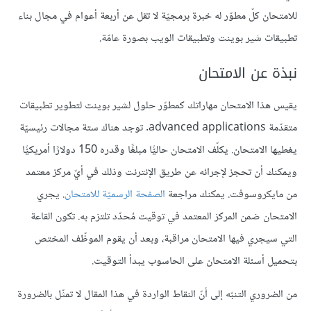
للامتحان كلّ مطوّر له خبرة برمجيّة لا تقل عن أربعة أعوام في مجال بناء
تطبيقات شير بوينت وتطبيقات الويب بصورة عامّة.
نبذة عن الامتحان
يقيس هذا الامتحان مهاراتك كمطوّر حلول لشير بوينت لتطوير تطبيقات
متقدّمة advanced applications. توجد هناك ستة مجالات رئيسيّة
يغطيها الامتحان. يكلّف الامتحان حاليًّا مبلغًا وقدره 150 دولارًا أمريكيًّا
ويمكنك أن تحجز لإجرائه عن طريق الإنترنت وذلك في أيّ مركز معتمد
من مايكروسوفت. يمكنك مراجعة
الصفحة الرسميّة للامتحان
. يجري
الامتحان ضمن المركز المعتمد في توقيت مُحدّد تلتزم به. تكون القاعة
التي سيجري فيها الامتحان مراقبة، وبعد أن يقوم الموظّف المختص
بتحميل أسئلة الامتحان على الحاسوب يبدأ التوقيت.
من الضروري التنبّه إلى أنّ النقاط الواردة في هذا المقال لا تمثّل بالضرورة