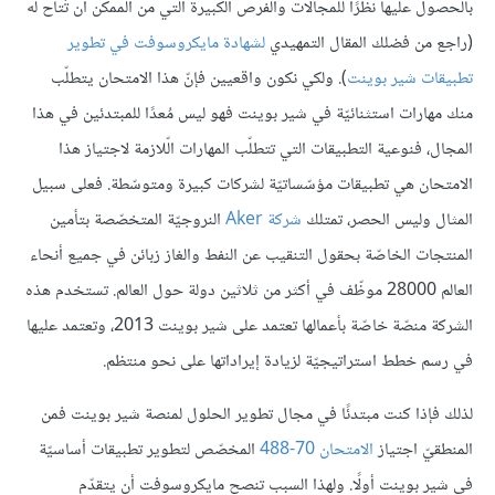
بالحصول عليها نظرًا للمجالات والفرص الكبيرة التي من الممكن أن تُتاح له
(راجع من فضلك المقال التمهيدي
لشهادة مايكروسوفت في تطوير
تطبيقات شير بوينت
). ولكي نكون واقعيين فإنّ هذا الامتحان يتطلّب
منك مهارات استثنائيّة في شير بوينت فهو ليس مُعدًا للمبتدئين في هذا
المجال، فنوعية التطبيقات التي تتطلّب المهارات الّلازمة لاجتياز هذا
الامتحان هي تطبيقات مؤسّساتيّة لشركات كبيرة ومتوسّطة. فعلى سبيل
المثال وليس الحصر، تمتلك
شركة
Aker
النروجيّة المتخصّصة بتأمين
المنتجات الخاصّة بحقول التنقيب عن النفط والغاز زبائن في جميع أنحاء
العالم 28000 موظّف في أكثر من ثلاثين دولة حول العالم. تستخدم هذه
الشركة منصّة خاصّة بأعمالها تعتمد على شير بوينت 2013، وتعتمد عليها
في رسم خطط استراتيجيّة لزيادة إيراداتها على نحو منتظم.
لذلك فإذا كنت مبتدئًا في مجال تطوير الحلول لمنصة شير بوينت فمن
المنطقيّ اجتياز
الامتحان
70-488
المخصّص لتطوير تطبيقات أساسيّة
في شير بوينت أولًا. ولهذا السبب تنصح مايكروسوفت أن يتقدّم