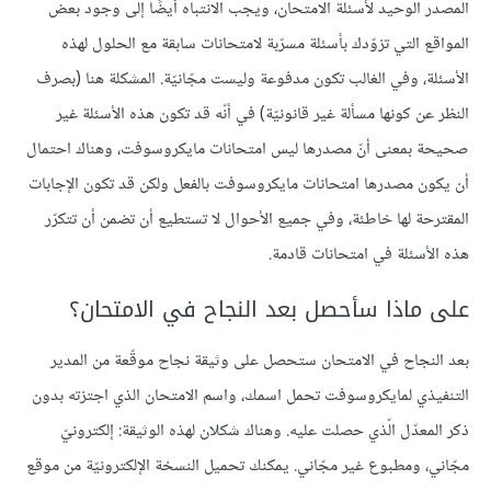
المصدر الوحيد لأسئلة الامتحان، ويجب الانتباه أيضًا إلى وجود بعض
المواقع التي تزوّدك بأسئلة مسرّبة لامتحانات سابقة مع الحلول لهذه
الأسئلة، وفي الغالب تكون مدفوعة وليست مجّانيّة. المشكلة هنا (بصرف
النظر عن كونها مسألة غير قانونيّة) في أنّه قد تكون هذه الأسئلة غير
صحيحة بمعنى أنّ مصدرها ليس امتحانات مايكروسوفت، وهناك احتمال
أن يكون مصدرها امتحانات مايكروسوفت بالفعل ولكن قد تكون الإجابات
المقترحة لها خاطئة، وفي جميع الأحوال لا تستطيع أن تضمن أن تتكرّر
هذه الأسئلة في امتحانات قادمة.
على ماذا سأحصل بعد النجاح في الامتحان؟
بعد النجاح في الامتحان ستحصل على وثيقة نجاح موقّعة من المدير
التنفيذي لمايكروسوفت تحمل اسمك، واسم الامتحان الذي اجتزته بدون
ذكر المعدّل الّذي حصلت عليه. وهناك شكلان لهذه الوثيقة: إلكترونيّ
مجّاني، ومطبوع غير مجّاني. يمكنك تحميل النسخة الإلكترونيّة من موقع