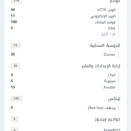
خوادم
278
44
الويب HTTP
11
البريد الإلكتروني
100
قواعد البيانات
5
DNS
(و 1 أكثر)
الحوسبة السحابية
74
35
Docker
إدارة الإعدادات والنشر
56
3
Chef
5
Puppet
13
Ansible
لينكس
186
0
ريدهات (Red Hat)
خواديم ويندوز
0
FreeBSD
4