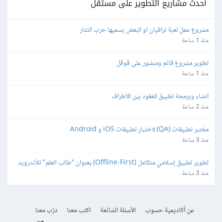
أحدث مشاريع التطوير على مستقل
مشروع عمل لعبة ترافيان او البعض يسميها حرب التتار
منذ 1 ساعة
تطوير مشروع قائم ومنشور على قوقل
منذ 1 ساعة
انشاء وبرمجة تطبيق للعقود بين الأطراف
منذ 2 ساعة
مختبر تطبيقات (QA) لاختبار تطبيقات iOS و Android
منذ 3 ساعة
تطوير تطبيق إسلامي متكامل (Offline-First) بعنوان "طالب العلم" للأندرويد 
و iOS
منذ 3 ساعة
عن أكاديمية حسوب
الأسئلة الشائعة
اكتب معنا
درّب معنا