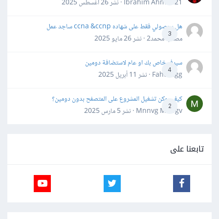
Ibrahim Ahmed21 · نشر
26 أغسطس 2025
هل بحصولي فقط على شهاده ccna &ccnp ساجد عمل
3
مصعب محمد2 · نشر
26 مايو 2025
سيرفر خاص بك او عام لاستضافة دومين
4
Fahd Ggg · نشر
11 أبريل 2025
كيف يمكن تشغيل المشروع على المتصفح بدون دومين؟
2
Mnnvg Mnbgv · نشر
5 مارس 2025
تابعنا على