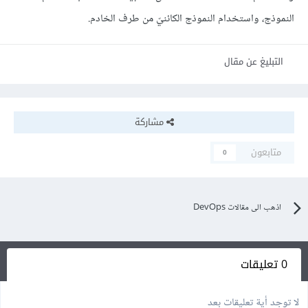
النموذج، واستخدام النموذج الكائنيّ من طرف الخادم.
التبليغ عن مقال
مشاركة
متابعون
0
اذهب الى مقالات DevOps
0 تعليقات
لا توجد أية تعليقات بعد