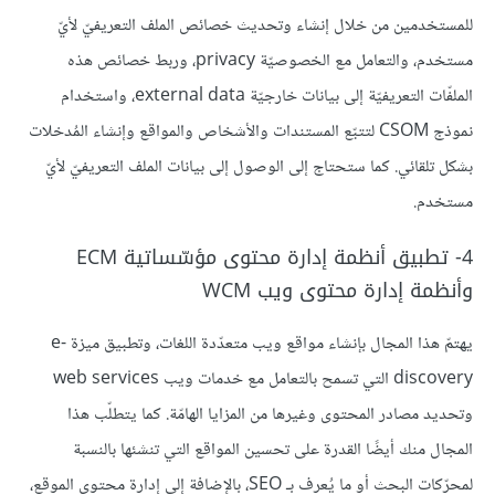
للمستخدمين من خلال إنشاء وتحديث خصائص الملف التعريفيّ لأيّ
مستخدم، والتعامل مع الخصوصيّة privacy، وربط خصائص هذه
الملفّات التعريفيّة إلى بيانات خارجيّة external data، واستخدام
نموذج CSOM لتتبّع المستندات والأشخاص والمواقع وإنشاء المُدخلات
بشكل تلقائي. كما ستحتاج إلى الوصول إلى بيانات الملف التعريفيّ لأيّ
مستخدم.
4- تطبيق أنظمة إدارة محتوى مؤسّساتية ECM
وأنظمة إدارة محتوى ويب WCM
يهتمّ هذا المجال بإنشاء مواقع ويب متعدّدة اللغات، وتطبيق ميزة e-
discovery التي تسمح بالتعامل مع خدمات ويب web services
وتحديد مصادر المحتوى وغيرها من المزايا الهامّة. كما يتطلّب هذا
المجال منك أيضًا القدرة على تحسين المواقع التي تنشئها بالنسبة
لمحرّكات البحث أو ما يُعرف بـ SEO، بالإضافة إلى إدارة محتوى الموقع،