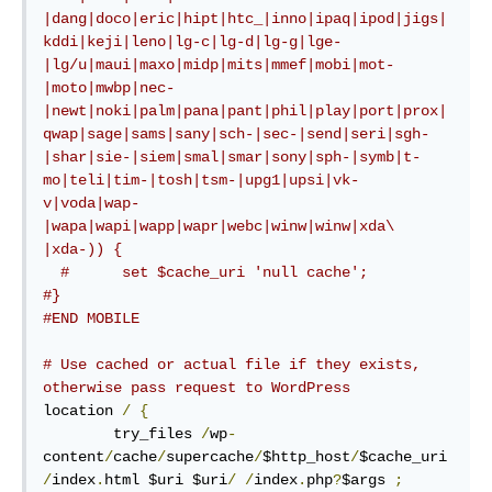
|dang|doco|eric|hipt|htc_|inno|ipaq|ipod|jigs|
kddi|keji|leno|lg-c|lg-d|lg-g|lge-
|lg/u|maui|maxo|midp|mits|mmef|mobi|mot-
|moto|mwbp|nec-
|newt|noki|palm|pana|pant|phil|play|port|prox|
qwap|sage|sams|sany|sch-|sec-|send|seri|sgh-
|shar|sie-|siem|smal|smar|sony|sph-|symb|t-
mo|teli|tim-|tosh|tsm-|upg1|upsi|vk-
v|voda|wap-
|wapa|wapi|wapp|wapr|webc|winw|winw|xda\ 
|xda-)) {
#      set $cache_uri 'null cache';
#}
#END MOBILE
# Use cached or actual file if they exists, 
otherwise pass request to WordPress
location 
/
{
        try_files 
/
wp
-
content
/
cache
/
supercache
/
$http_host
/
$cache_uri
/
index
.
html $uri $uri
/
/
index
.
php
?
$args 
;