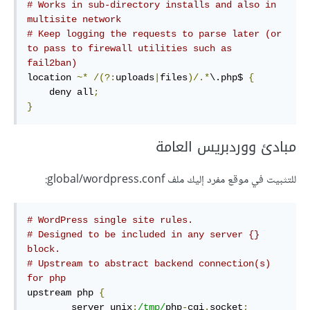
# Works in sub-directory installs and also in 
multisite network
# Keep logging the requests to parse later (or 
to pass to firewall utilities such as 
fail2ban)
location 
~*
/(?:
uploads
|
files
)/.*
\.php$ 
{
    deny all
;
}
مبادئ ووردبريس العامة
للتثبيت في موقع مفرد إليك ملف global/wordpress.conf:
# WordPress single site rules.
# Designed to be included in any server {} 
block.
# Upstream to abstract backend connection(s) 
for php
upstream php 
{
        server unix
:
/tmp/
php
-
cgi
.
socket
;