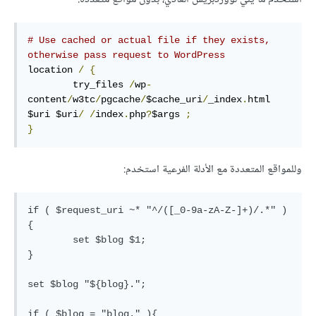
# Use cached or actual file if they exists, 
otherwise pass request to WordPress
location 
/
{
        try_files 
/
wp
-
content
/
w3tc
/
pgcache
/
$cache_uri
/
_index
.
html 
$uri $uri
/
/
index
.
php
?
$args 
;
}
وللمواقع المتعددة مع الأدلة الفرعية استخدم:
if ( $request_uri ~* "^/([_0-9a-zA-Z-]+)/.*" )
{

        set $blog $1;

}

set $blog "${blog}.";

if ( $blog = "blog." ){
