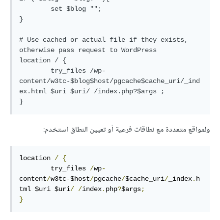
        set $blog "";

}

# Use cached or actual file if they exists, 
otherwise pass request to WordPress

location / {

        try_files /wp-
content/w3tc-$blog$host/pgcache$cache_uri/_ind
ex.html $uri $uri/ /index.php?$args ;

ولمواقع متعددة مع نطاقات فرعية أو تعيين النطاق استخدم:
location 
/
{
        try_files 
/
wp
-
content
/
w3tc
-
$host
/
pgcache
/
$cache_uri
/
_index
.
h
tml $uri $uri
/
/
index
.
php
?
$args
;
}