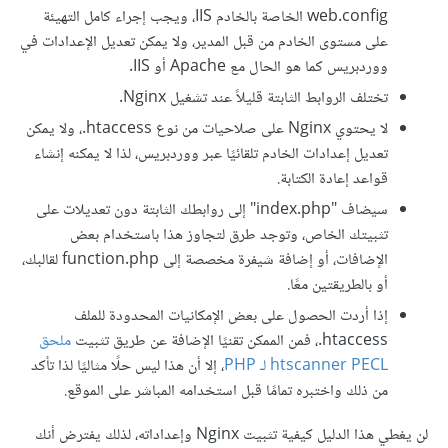
web.config الخاصة بالخادم IIS، ويجب إجراء كامل التهيئة
على مستوى الخادم من قبل المدير، ولا يمكن تعديل الإعدادات في
ووردبريس كما هو الحال مع Apache أو IIS.
تختلف الروابط الثابتة قليلاً عند تشغيل Nginx.
لا يحتوي Nginx على صلاحيات من نوع htaccess.، ولا يمكن
تعديل إعدادات الخادم تلقائيًا عبر ووردبريس، لذا لا يمكنه إنشاء
قواعد إعادة الكتابة.
سيضاف "index.php" إلى روابطك الثابتة دون تعديلات على
تثبيتك الخاص، وتوجد طرق لتجاوز هذا باستخدام بعض
الإضافات، أو إضافة شيفرة مخصصة إلى function.php لقالبك،
أو بالطريقتين معًا.
إذا أردت الحصول على بعض الإمكانيات المحدودة للملف
htaccess.، فمن الممكن تقنيًا الإضافة عن طريق تثبيت
ملحق
htscanner PECL لـ PHP
، إلا أن هذا ليس حلًا مثاليًا لذا تأكد
من ذلك واختبره تمامًا قبل استخدامه المباشر على الموقع.
لن يغطي هذا الدليل كيفية تثبيت Nginx وإعداداته، لذلك يفترض أنك