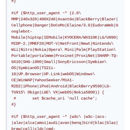
#}
#if ($http_user_agent ~* (2.0\ 
MMP|240x320|400X240|AvantGo|BlackBerry|Blazer|
Cellphone|Danger|DoCoMo|Elaine/3.0|EudoraWeb|G
ooglebot-
Mobile|hiptop|IEMobile|KYOCERA/WX310K|LG/U990|
MIDP-2.|MMEF20|MOT-V|NetFront|Newt|Nintendo\ 
Wii|Nitro|Nokia|Opera\ Mini|Palm|PlayStation\ 
Portable|portalmmm|Proxinet|ProxiNet|SHARP-TQ-
GX10|SHG-i900|Small|SonyEricsson|Symbian\ 
OS|SymbianOS|TS21i-
10|UP.Browser|UP.Link|webOS|Windows\ 
CE|WinWAP|YahooSeeker/M1A1-
R2D2|iPhone|iPod|Android|BlackBerry9530|LG-
TU915\ Obigo|LGE\ VX|webOS|Nokia5800)) {
#       set $cache_uri 'null cache';
#}
#if ($http_user_agent ~* (w3c\ |w3c-|acs-
|alav|alca|amoi|audi|avan|benq|bird|blac|blaz|
brew|cell|cldc|cmd-