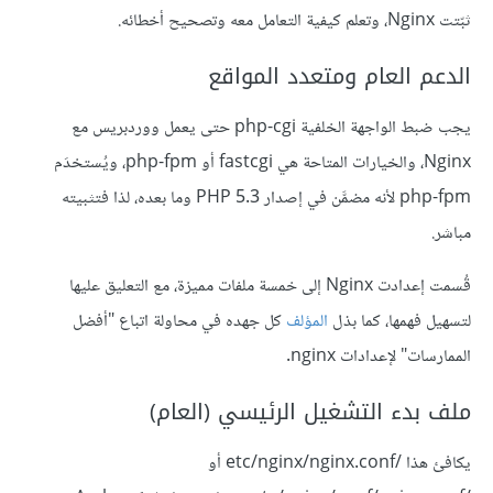
ثبّتت Nginx، وتعلم كيفية التعامل معه وتصحيح أخطائه.
الدعم العام ومتعدد المواقع
يجب ضبط الواجهة الخلفية php-cgi حتى يعمل ووردبريس مع
Nginx، والخيارات المتاحة هي fastcgi أو php-fpm، ويُستخدَم
php-fpm لأنه مضمَّن في إصدار PHP 5.3 وما بعده، لذا فتثبيته
مباشر.
قُسمت إعدادت Nginx إلى خمسة ملفات مميزة، مع التعليق عليها
لتسهيل فهمها، كما بذل
المؤلف
كل جهده في محاولة اتباع "أفضل
الممارسات" لإعدادات nginx.
ملف بدء التشغيل الرئيسي (العام)
يكافئ هذا /etc/nginx/nginx.conf أو