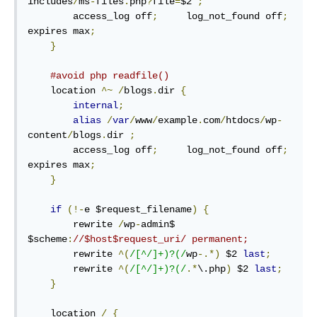
includes
/
ms
-
files
.
php
?
file
=
$2 
;
        access_log off
;
     log_not_found off
;
expires max
;
}
#avoid php readfile()
    location 
^~
/
blogs
.
dir 
{
internal
;
alias
/
var
/
www
/
example
.
com
/
htdocs
/
wp
-
content
/
blogs
.
dir 
;
        access_log off
;
     log_not_found off
;
expires max
;
}
if
(!-
e $request_filename
)
{
        rewrite 
/
wp
-
admin$ 
$scheme
:
//$host$request_uri/ permanent;
        rewrite 
^(
/[^/]+)?(/
wp
-.*)
 $2 
last
;
        rewrite 
^(
/[^/]+)?(/
.*
\.php
)
 $2 
last
;
}
    location 
/
{