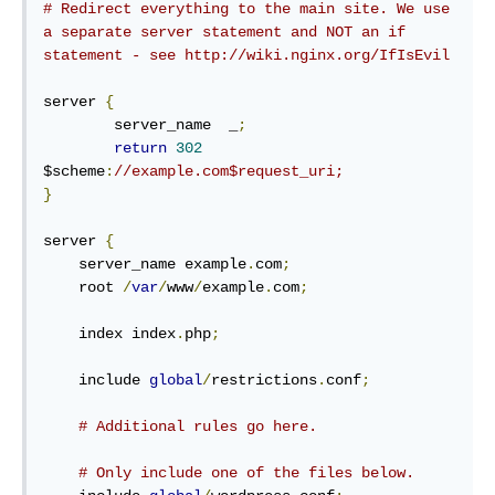
# Redirect everything to the main site. We use 
a separate server statement and NOT an if 
statement - see http://wiki.nginx.org/IfIsEvil
server 
{
        server_name  _
;
return
302
$scheme
:
//example.com$request_uri;
}
server 
{
    server_name example
.
com
;
    root 
/
var
/
www
/
example
.
com
;
    index index
.
php
;
    include 
global
/
restrictions
.
conf
;
# Additional rules go here.
# Only include one of the files below.