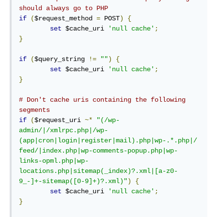
should always go to PHP
if
(
$request_method 
=
 POST
)
{
set
 $cache_uri 
'null cache'
;
}
if
(
$query_string 
!=
""
)
{
set
 $cache_uri 
'null cache'
;
}
# Don't cache uris containing the following 
segments
if
(
$request_uri 
~*
"(/wp-
admin/|/xmlrpc.php|/wp-
(app|cron|login|register|mail).php|wp-.*.php|/
feed/|index.php|wp-comments-popup.php|wp-
links-opml.php|wp-
locations.php|sitemap(_index)?.xml|[a-z0-
9_-]+-sitemap([0-9]+)?.xml)"
)
{
set
 $cache_uri 
'null cache'
;
}