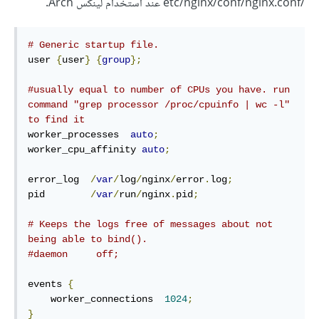
/etc/nginx/conf/nginx.conf عند استخدام لينكس Arch.
# Generic startup file.
user 
{
user
}
{
group
};
#usually equal to number of CPUs you have. run 
command "grep processor /proc/cpuinfo | wc -l" 
to find it
worker_processes  
auto
;
worker_cpu_affinity 
auto
;
error_log  
/
var
/
log
/
nginx
/
error
.
log
;
pid        
/
var
/
run
/
nginx
.
pid
;
# Keeps the logs free of messages about not 
being able to bind().
#daemon     off;
events 
{
    worker_connections  
1024
;
}