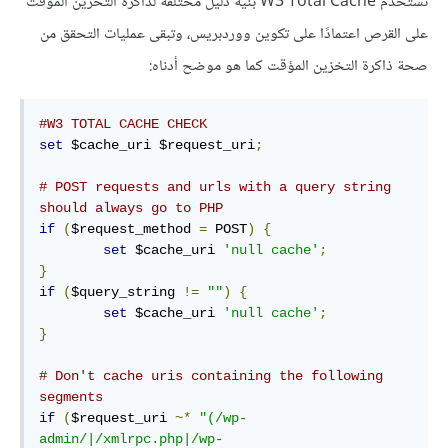
تستخدم W3 Total Cache بنية دليل مختلفةً لذاكرة التخزين المؤقت
على القرص اعتمادًا على تكوين ووردبريس، وتبقى عمليات التحقق من
صحة ذاكرة التخزين المؤقت كما هو موضح أدناه:
#W3 TOTAL CACHE CHECK
set
 $cache_uri $request_uri
;
# POST requests and urls with a query string 
should always go to PHP
if
(
$request_method 
=
 POST
)
{
set
 $cache_uri 
'null cache'
;
}
if
(
$query_string 
!=
""
)
{
set
 $cache_uri 
'null cache'
;
}
# Don't cache uris containing the following 
segments
if
(
$request_uri 
~*
"(/wp-
admin/|/xmlrpc.php|/wp-