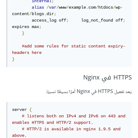
internal
;
alias
/
var
/
www
/
example
.
com
/
htdocs
/
wp
-
content
/
blogs
.
dir
;
        access_log off
;
     log_not_found off
;
expires max
;
}
#add some rules for static content expiry-
headers here
}
HTTPS في Nginx
يعد تفعيل HTTPS في Nginx أمرًا بسيطًا نسبيًا.
server 
{
# listens both on IPv4 and IPv6 on 443 and 
enables HTTPS and HTTP/2 support.
# HTTP/2 is available in nginx 1.9.5 and 
above.