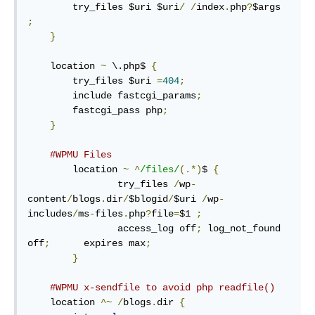
        try_files $uri $uri
/
/
index
.
php
?
$args 
;
}
    location 
~
 \.php$ 
{
        try_files $uri 
=
404
;
        include fastcgi_params
;
        fastcgi_pass php
;
}
#WPMU Files
        location 
~
^
/files/
(.*)
$ 
{
                try_files 
/
wp
-
content
/
blogs
.
dir
/
$blogid
/
$uri 
/
wp
-
includes
/
ms
-
files
.
php
?
file
=
$1 
;
                access_log off
;
 log_not_found 
off
;
      expires max
;
}
#WPMU x-sendfile to avoid php readfile()
    location 
^~
/
blogs
.
dir 
{