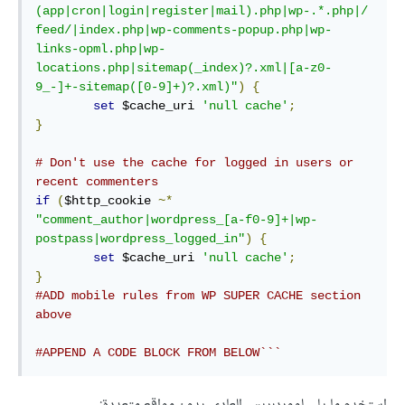
(app|cron|login|register|mail).php|wp-.*.php|/
feed/|index.php|wp-comments-popup.php|wp-
links-opml.php|wp-
locations.php|sitemap(_index)?.xml|[a-z0-
9_-]+-sitemap([0-9]+)?.xml)"
)
{
set
 $cache_uri 
'null cache'
;
}
# Don't use the cache for logged in users or 
recent commenters
if
(
$http_cookie 
~*
"comment_author|wordpress_[a-f0-9]+|wp-
postpass|wordpress_logged_in"
)
{
set
 $cache_uri 
'null cache'
;
}
#ADD mobile rules from WP SUPER CACHE section 
above
#APPEND A CODE BLOCK FROM BELOW```
استخدم ما يلي لووردبريس العادي، بدون مواقع متعددة: