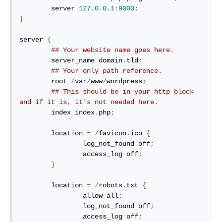
        server 
127.0
.
0.1
:
9000
;
}
server 
{
## Your website name goes here.
        server_name domain
.
tld
;
## Your only path reference.
        root 
/
var
/
www
/
wordpress
;
## This should be in your http block 
and if it is, it's not needed here.
        index index
.
php
;
        location 
=
/
favicon
.
ico 
{
                log_not_found off
;
                access_log off
;
}
        location 
=
/
robots
.
txt 
{
                allow all
;
                log_not_found off
;
                access_log off
;