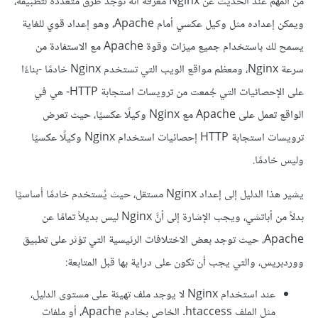
من المهم عند الحديث عن Nginx معرفة أنه توجد طرق متعددة لتطبيقه،
ويمكن إعداده مثل وكيل عكسي أمام Apache، وهو إعداد قوي للغاية
يسمح لك باستخدام جميع ميزات وقوة Apache مع الاستفادة من
سرعة Nginx، ومعظم مواقع الويب التي تستخدم Nginx خادمًا -بناءًا
على الإحصائيات التي جُمعت من ترويسات استجابة HTTP- هي في
الواقع تعمل على Apache مع Nginx وكيلًا عكسيًا، حيث تعرض
ترويسات استجابة HTTP إحصائيات استخدام Nginx وكيلًا عكسيًا
وليس خادمًا.
يشير هذا الدليل إلى إعداد Nginx مستقل، حيث يُستخدم خادمًا أساسيًا
بدلاً من أباتشي، ويجب الإشارة إلى أنَّ Nginx ليس بديلاً تمامًا عن
Apache، حيث توجد بعض الاختلافات الرئيسية التي تؤثر على تطبيق
ووردبريس، والتي يجب أن تكون على دراية بها قبل المتابعة:
عند استخدام Nginx لا يوجد ملف تهيئة على مستوى الدليل،
مثل الملف htaccess. الخاص بخادم Apache، أو ملفات