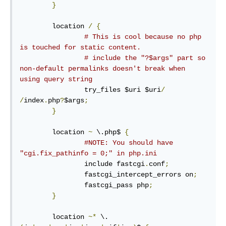
}
        location 
/
{
# This is cool because no php 
is touched for static content.
# include the "?$args" part so 
non-default permalinks doesn't break when 
using query string
                try_files $uri $uri
/
/
index
.
php
?
$args
;
}
        location 
~
 \.php$ 
{
#NOTE: You should have 
"cgi.fix_pathinfo = 0;" in php.ini
                include fastcgi
.
conf
;
                fastcgi_intercept_errors on
;
                fastcgi_pass php
;
}
        location 
~*
 \.