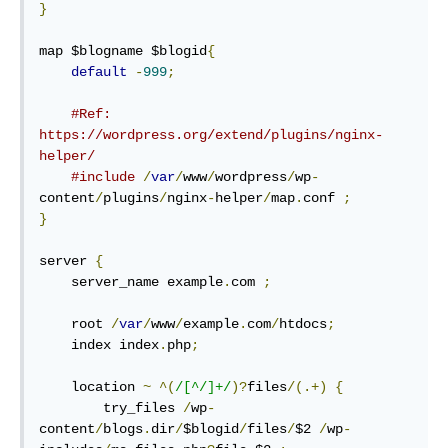
}
map $blogname $blogid
{
default
-
999
;
#Ref: 
https://wordpress.org/extend/plugins/nginx-
helper/
#include
/
var
/
www
/
wordpress
/
wp
-
content
/
plugins
/
nginx
-
helper
/
map
.
conf 
;
}
server 
{
    server_name example
.
com 
;
    root 
/
var
/
www
/
example
.
com
/
htdocs
;
    index index
.
php
;
    location 
~
^(
/[^/]+/
)?
files
/(.+)
{
        try_files 
/
wp
-
content
/
blogs
.
dir
/
$blogid
/
files
/
$2 
/
wp
-