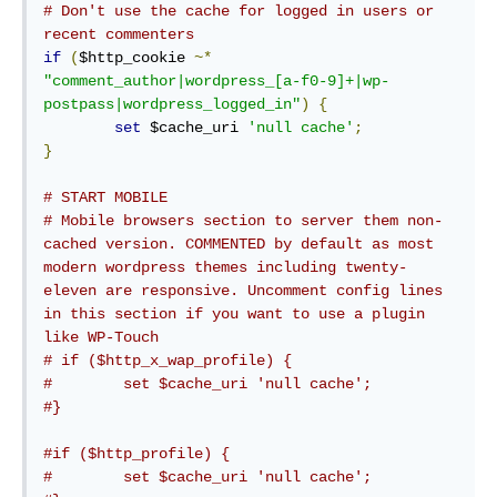
# Don't use the cache for logged in users or 
recent commenters
if
(
$http_cookie 
~*
"comment_author|wordpress_[a-f0-9]+|wp-
postpass|wordpress_logged_in"
)
{
set
 $cache_uri 
'null cache'
;
}
# START MOBILE
# Mobile browsers section to server them non-
cached version. COMMENTED by default as most 
modern wordpress themes including twenty-
eleven are responsive. Uncomment config lines 
in this section if you want to use a plugin 
like WP-Touch
# if ($http_x_wap_profile) {
#        set $cache_uri 'null cache';
#}
#if ($http_profile) {
#        set $cache_uri 'null cache';