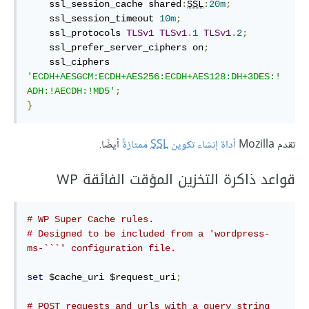
    ssl_session_cache shared
:
SSL
:
20m
;
    ssl_session_timeout 
10m
;
    ssl_protocols 
TLSv1
TLSv1
.
1
TLSv1
.
2
;
    ssl_prefer_server_ciphers on
;
    ssl_ciphers 
'ECDH+AESGCM:ECDH+AES256:ECDH+AES128:DH+3DES:!
ADH:!AECDH:!MD5'
;
}
تقدم Mozilla
أداة إنشاء تكوين
SSL
ممتازةً
أيضًا.
قواعد ذاكرة التخزين المؤقت الفائقة WP
# WP Super Cache rules.
# Designed to be included from a 'wordpress-
ms-```' configuration file.
set
 $cache_uri $request_uri
;
# POST requests and urls with a query string 