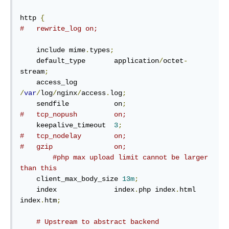
http 
{
#   rewrite_log on;
    include mime
.
types
;
    default_type       application
/
octet
-
stream
;
    access_log         
/
var
/
log
/
nginx
/
access
.
log
;
    sendfile           on
;
#   tcp_nopush         on;
    keepalive_timeout  
3
;
#   tcp_nodelay        on;
#   gzip               on;
#php max upload limit cannot be larger 
than this       
    client_max_body_size 
13m
;
    index              index
.
php index
.
html 
index
.
htm
;
# Upstream to abstract backend 