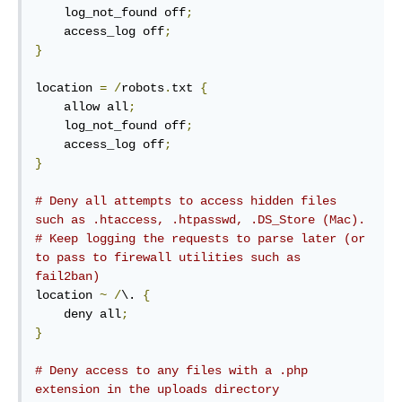
    log_not_found off
;
    access_log off
;
}
location 
=
/
robots
.
txt 
{
    allow all
;
    log_not_found off
;
    access_log off
;
}
# Deny all attempts to access hidden files 
such as .htaccess, .htpasswd, .DS_Store (Mac).
# Keep logging the requests to parse later (or 
to pass to firewall utilities such as 
fail2ban)
location 
~
/
\. 
{
    deny all
;
}
# Deny access to any files with a .php 
extension in the uploads directory