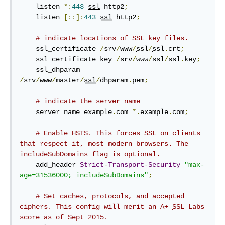
    listen 
*:
443
ssl
 http2
;
    listen 
[::]:
443
ssl
 http2
;
# indicate locations of 
SSL
 key files.
    ssl_certificate 
/
srv
/
www
/
ssl
/
ssl
.
crt
;
    ssl_certificate_key 
/
srv
/
www
/
ssl
/
ssl
.
key
;
    ssl_dhparam 
/
srv
/
www
/
master
/
ssl
/
dhparam
.
pem
;
# indicate the server name
    server_name example
.
com 
*.
example
.
com
;
# Enable HSTS. This forces 
SSL
 on clients 
that respect it, most modern browsers. The 
includeSubDomains flag is optional.
    add_header 
Strict
-
Transport
-
Security
"max-
age=31536000; includeSubDomains"
;
# Set caches, protocols, and accepted 
ciphers. This config will merit an A+ 
SSL
 Labs 
score as of Sept 2015.