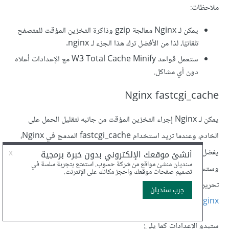
ملاحظات:
يمكن لـ Nginx معالجة gzip وذاكرة التخزين المؤقت للمتصفح
تلقائيًا، لذا من الأفضل ترك هذا الجزء لـ nginx.
ستعمل قواعد W3 Total Cache Minify مع الإعدادات أعلاه
دون أي مشاكل.
Nginx fastcgi_cache
يمكن لـ Nginx إجراء التخزين المؤقت من جانبه لتقليل الحمل على
الخادم، وعندما تريد استخدام fastcgi_cache المدمج في Nginx،
يفضل تشغيل nginx باستخدام وحدة
cache_purge
_
fastcgi
،
وستساعد nginx على مسح ذاكرة التخزين المؤقت لصفحة ما عند
تحريرها. ومن ناحية ووردبريس، ستحتاج إلى تثبيت إضافة مثل
مساعد
Nginx
للاستفادة من ميزة fastcgi_cache_purge.
ستبدو الإعدادات كما يلي: