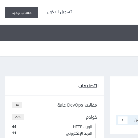
تسجيل الدخول
حساب جديد
التصنيفات
مقالات DevOps عامة
34
خوادم
278
ن
1
44
الويب HTTP
11
البريد الإلكتروني