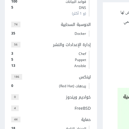
100
قواعد البيانات
5
DNS
ي يتعرّض لها
(و 1 أكثر)
سمي
الحوسبة السحابية
74
35
Docker
إدارة الإعدادات والنشر
56
3
Chef
5
Puppet
13
Ansible
لينكس
186
0
ريدهات (Red Hat)
خواديم ويندوز
0
FreeBSD
4
حماية
44
18
الجدران النارية