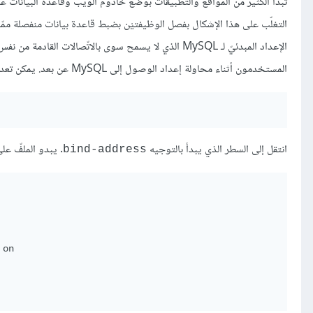
تبدأ الكثير من المواقع والتطبيقات بوضع خادوم الويب وقاعدة البيانات على 
التغلّب على هذا الإشكال بفصل الوظيفتيْن بضبط قاعدة بيانات منفصلة ممّا 
الإعداد المبدئيّ لـ MySQL الذي لا يسمح سوى بالاتّصالات 
المستخدمون أثناء محاولة إعداد الوصول إلى MySQL عن بعد. يمكن تعديل السلوك المبدئيّ لـ MySQL بتحرير الملف
انتقل إلى السطر الذي يبدأ بالتوجيه
. يبدو الملفّ على
bind-address
on
