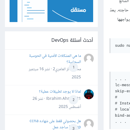
الشائع
حاجته. يعدّ
ي يواجهها
أحدث أسئلة DevOps
ما هي المشكلات الأمنية في الحوسبة
السحابية؟
1
محمد فائز العامري2 · نشر
16 سبتمبر
2025
. . .

lc-mes
لماذا لا يوجد تطبيقات عملية؟
skip-e
#

Ibrahim Ahmed21 · نشر
26
2
# Inst
أغسطس 2025
# loca
bind-a
هل بحصولي فقط على شهاده ccna
&ccnp ساجد عمل
3