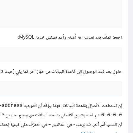
احفظ الملفّ بعد تعديله، ثم أغلقه وأعد تشغيل خدمة MySQL:
حاول بعد ذلك الوصول إلى قاعدة البيانات من جهاز آخر كما يلي (حيث
ip
إن استطعت الاتّصال بقاعدة البيانات، فهذا يؤكّد أن التوجيه
-address
غير آمنة وتتيح الاتّصال بقاعدة البيانات من جميع عناوين IP. أمّا إن لم تستطع الاتّصال بقاعدة البيانات بعد ضبط إعداد
0.0.0.0
أن السبب أمر آخر. قد ترغب - في الحالتين – في التعرّف على كيفيّة إعداد ا