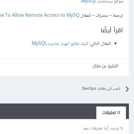
موقع يستخدِم MySQL
.
ترجمة – بتصرّف – للمقال
w To Allow Remote Access to MySQ
اقرأ أيضًا
المقال التالي:
كيف تعالج انهيار خادوم MySQL
التبليغ عن مقال
اذهب الى مقالات DevOps
0 تعليقات
لا توجد أية تعليقات بعد