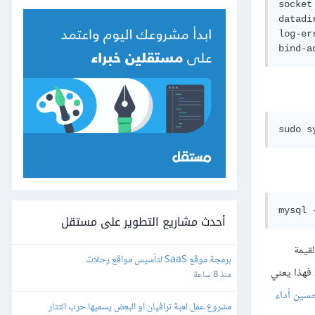
socket
datadi
log-er
mysql 
أحدث مشاريع التطوير على مستقل
لقيمة
برمجة موقع SaaS لتأسيس مواقع رحلات
 فهذا يعني
منذ 8 ساعة
حسين أداء
مشروع عمل لعبة ترافيان او البعض يسميها حرب التتار