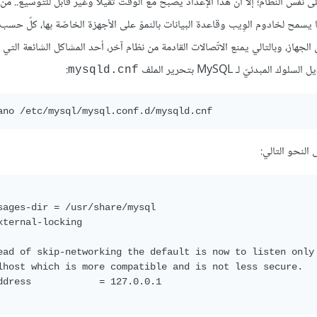
نفس النظام؛ إلّا أنّ هذا الإعداد يصبح مع الوقت ثقيلًا وغير قابل للتوسيع.. من 
يسمح لخادوم الوِيب وقاعدة البيانات بالنموّ على الأجهزة الخاصّة بها، كلّ حسب 
القادمة من نفس الجهاز، وبالتالي يمنع الاتّصالات القادمة من نظام آخر، أحد المشاكل الشائعة الت
:
mysqld.cnf
 النحو التالي:
sages-dir = /usr/share/mysql

xternal-locking

ead of skip-networking the default is now to listen only 
lhost which is more compatible and is not less secure.

ddress            = 127.0.0.1
