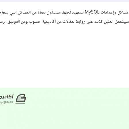
يهدف هذا الدليل إلى أن يكون مصدرًا ونقطة بداية لتشخيص واستكشاف مشاكل وإعدادات MySQL للتمهيد لحلها. سنتناول بعضًا من المشاكل الت
 تشخيصها وحلها. سيشتمل الدليل كذلك على روابط لمقالات من أكاديميّة حسوب ومن التوثيق الر