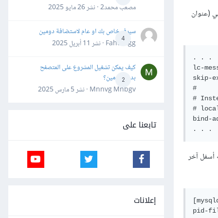
مصعب محمد2 · نشر
26 مايو 2025
ت المحليّة فقط. ستحتاج لتعديل هذه القيمة لتكون عنوان IP خارجي (عنوان
سيرفر خاص بك او عام لاستضافة دومين
4
Fahd Ggg · نشر
11 أبريل 2025
. . .

كيف يمكن تشغيل المشروع على المتصفح
lc-mes
بدون دومين؟
skip-e
2
#

Mnnvg Mnbgv · نشر
5 مارس 2025
# Inst
# loca
bind-a
تابعنا على
 أسفل آخر
إعلانات
[mysqld
pid-fi