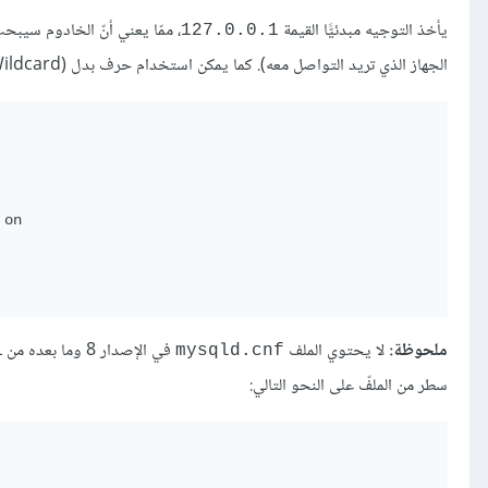
يأخذ التوجيه مبدئيًّا القيمة
127.0.0.1
الجهاز الذي تريد التواصل معه). كما يمكن استخدام حرف بدل (Wildcard) لأغراض التشخيص والبحث عن الأخطاء. مثلًا:
on

ملحوظة:
لا يحتوي الملف
في الإصدار 8 وما بعده من MySQL – مبدئيًّا – على التوجيه
mysqld.cnf
سطر من الملفّ على النحو التالي: