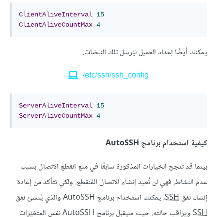
ClientAliveInterval
15
ClientAliveCountMax
4
يمكنك أيضًا إعداد العميل ليُرسل تلك النبضات.
ServerAliveInterval
15
ServerAliveCountMax
4
كيفية استخدام برنامج AutoSSH
بينما قد تنجح الخيارات المذكورة سابقًا في منع انقطع الاتصال بسبب
عدم النشاط، فهي لن تُعيد إنشاء الاتصال المُنقطع. ولكي تتأكد من إعادة
إنشاء نفق
SSH
، يمكنك استخدام برنامج AutoSSH والذي يُنشئ نفق
SSH
ويراقب حالته. حيث سيقبل برنامج AutoSSH نفس المتغيّرات