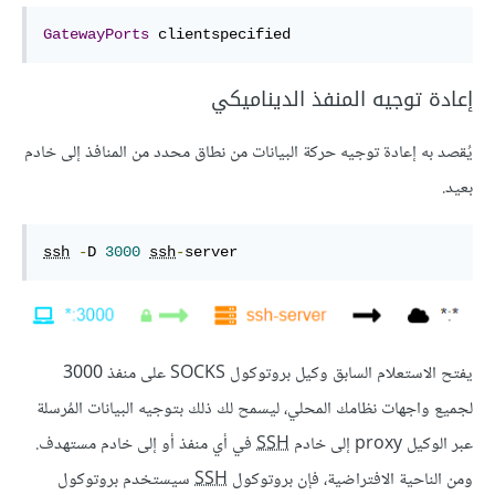
GatewayPorts
 clientspecified
إعادة توجيه المنفذ الديناميكي
يُقصد به إعادة توجيه حركة البيانات من نطاق محدد من المنافذ إلى خادم
بعيد.
ssh
-
D 
3000
ssh
-
server
يفتح الاستعلام السابق وكيل بروتوكول SOCKS على منفذ 3000
لجميع واجهات نظامك المحلي، ليسمح لك ذلك بتوجيه البيانات المُرسلة
عبر الوكيل proxy إلى خادم
SSH
في أي منفذ أو إلى خادم مستهدف.
ومن الناحية الافتراضية، فإن بروتوكول
SSH
سيستخدم بروتوكول