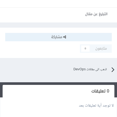
التبليغ عن مقال
مشاركة
متابعون
0
اذهب الى مقالات DevOps
0 تعليقات
لا توجد أية تعليقات بعد