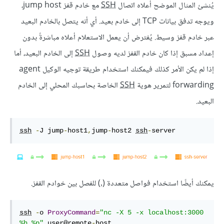
يُنشئ المثال الموضح أعلاه اتصال
SSH
مع خادم قفز jump host،
ويوجه تدفق بيانات TCP إلى خادم بعيد. أي أنه يتصل بالخادم البعيد
عبر خادم قفز وسيط. يُفترض أن يعمل الاستعلام أعلاه مباشرةً بدون
إعداد مسبق إذا كان خادم القفز لديه وصول
SSH
إلى الخادم البعيد، أما
إذا لم يكن الأمر كذلك فيمكنك استخدام طريقة توجيه الوكيل agent
forwarding لتمرير هوية
SSH
الخاصة بحاسبك المحلي إلى الخادم
البعيد.
ssh
-
J jump
-
host1
,
jump
-
host2 
ssh
-
server
يمكنك أيضًا استخدام فواصل متعددة (٫) للفصل بين خوادم القفز.
ssh
-
o 
ProxyCommand
=
"nc -X 5 -x localhost:3000 
%h %p"
 user@remote
-
host