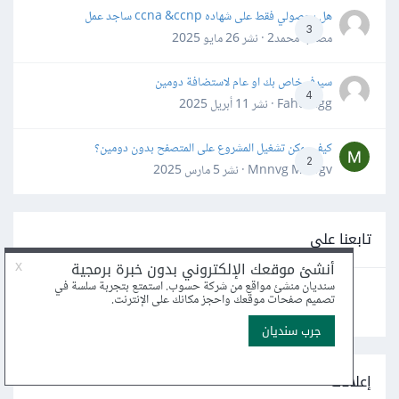
هل بحصولي فقط على شهاده ccna &ccnp ساجد عمل
3
مصعب محمد2 · نشر
26 مايو 2025
سيرفر خاص بك او عام لاستضافة دومين
4
Fahd Ggg · نشر
11 أبريل 2025
كيف يمكن تشغيل المشروع على المتصفح بدون دومين؟
2
Mnnvg Mnbgv · نشر
5 مارس 2025
تابعنا على
إعلانات