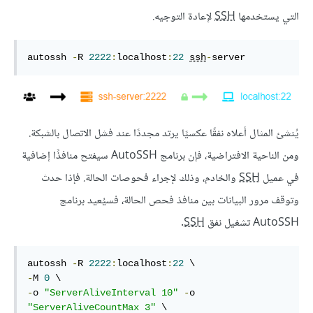
التي يستخدمها
SSH
لإعادة التوجيه.
autossh 
-
R 
2222
:
localhost
:
22
ssh
-
server
يُنشئ المثال أعلاه نفقًا عكسيًا يرتد مجددًا عند فشل الاتصال بالشبكة.
ومن الناحية الافتراضية، فإن برنامج AutoSSH سيفتح منافذًا إضافية
في عميل
SSH
والخادم، وذلك لإجراء فحوصات الحالة. فإذا حدث
وتوقف مرور البيانات بين منافذ فحص الحالة، فسيُعيد برنامج
AutoSSH تشغيل نفق
SSH
.
autossh 
-
R 
2222
:
localhost
:
22
-
M 
0
-
o 
"ServerAliveInterval 10"
-
o 
"ServerAliveCountMax 3"
 \
