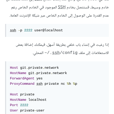
خادم وسيط، فستتصل بخادم
SSH
الموجود في الخادم الخاص رغم
عدم القدرة على الوصول إلى الخادم الخاص عبر شبكة الإنترنت العامة.
ssh
-
p 
2222
 user@localhost
إذا رغبت في إنشاء باب خلفي بطريقة أسهل، فيمكنك إضافة بعض
الاستعلامات إلى ملف
المحلي.
‎~/.
ssh
/config
Host
 git
.
private
.
HostName
 git
.
private
.
ForwardAgent
ProxyCommand
ssh
 private nc 
%
h 
%
p

Host
HostName
Port
2222
User
 private
-