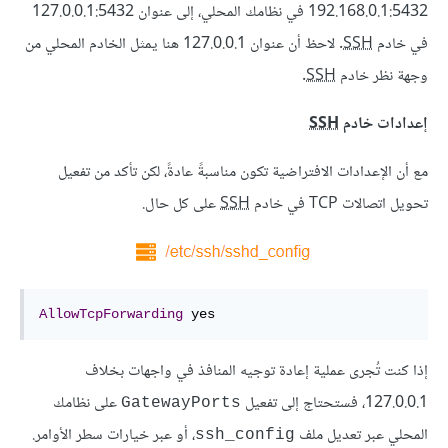
192.168.0.1:5432 في نظامك المحلي، إلى عنوان 127.0.0.1:5432
في خادم
SSH
. لاحظ أن عنوان 127.0.0.1 هنا يمثل الخادم المحلي من
وجهة نظر خادم
SSH
.
إعدادات خادم
SSH
مع أن الإعدادات الافتراضية تكون مناسبةً عادةً، لكن تأكد من تفعيل
تحويل اتصالات TCP في خادم
SSH
على كل حال.
AllowTcpForwarding
 yes
إذا كنت تُجرى عملية إعادة توجيه المنافذ في واجهات بخلاف
127.0.0.1، فستحتاج إلى تفعيل
على نظامك
GatewayPorts
المحلي عبر تعديل ملف
، أو عبر خيارات سطر الأوامر.
ssh_config