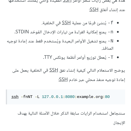
هذه هي بعض رايات سطر أوامر
SSH
المُفيدة والتي يمكنك استخدامها
عند إنشاء أنفاق
SSH
:
يُنشئ فرعًا من عملية
SSH
في الخلفية.
‎-f
يمنع إمكانية القراءة من تيارات الإدخال المُوحّد STDIN.
‎-n
يمنع تشغيل الأوامر البعيدة ويُستخدم فقط عند إعادة توجيه
‎-N
المنافذ.
يُعطل توزيع أوامر أنظمة يونكس TTY.
‎-T
يوضح الاستعلام التالي كيفية إنشاء نفق
SSH
في الخلفية يعمل على
إعادة توجيه منفذ محلي عبر خادم
SSH
:
ssh
-
fnNT 
-
L 
127.0
.
0.1
:
8080
:
example
.
org
:
80
سنتجاهل استخدام الرايات سابقة الذكر خلال الأمثلة التالية بهدف
الإيجاز.