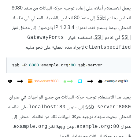
يعمل الاستعلام أعلاه على إعادة توجيه حركة البيانات من منفذ 8080
الخاص بخادم
SSH
إلى منفذ 80 الخاص بالمُضيف المحلي في نظامك
المحلي، بينما يسمح فقط لعنوان IP 1.2.3.4 بالوصول إلى مدخل نفق
SSH
في خادم
SSH
. استخدم خيار
GatewayPorts 
لإجراء هذه العملية على نحو سليم.
clientspecified
ssh
-
R 
8080
:
example
.
org
:
80
ssh
-
server
يُعيد هذا الاستعلام توجيه حركة البيانات من جميع الواجهات في عنوان
إلى عنوان
على نظامك
localhost:80
ssh
-server:8080
المحلي. بحيث سيُعاد توجيه حركة البيانات تلك من نظامك المحلي إلى
عنوان
. ومن وِجهة نظر
،
example.org
example.org:80
فإن مصدر حركة البيانات هو نظامك المحلي.