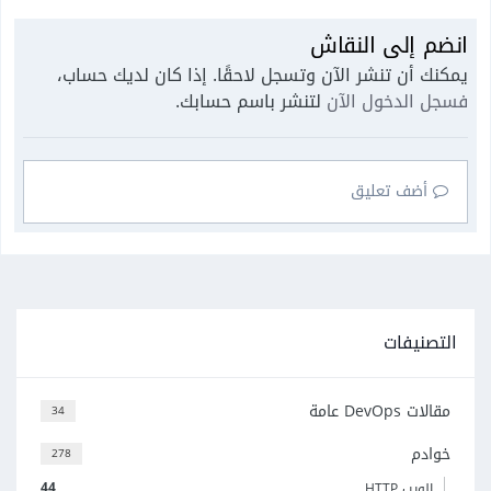
انضم إلى النقاش
يمكنك أن تنشر الآن وتسجل لاحقًا. إذا كان لديك حساب،
فسجل الدخول الآن
لتنشر باسم حسابك.
أضف تعليق
التصنيفات
مقالات DevOps عامة
34
خوادم
278
44
الويب HTTP