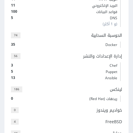
11
البريد الإلكتروني
100
قواعد البيانات
5
DNS
(و 1 أكثر)
الحوسبة السحابية
74
35
Docker
إدارة الإعدادات والنشر
56
3
Chef
5
Puppet
13
Ansible
لينكس
186
0
ريدهات (Red Hat)
خواديم ويندوز
0
FreeBSD
4