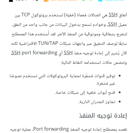
أنفاق
SSH
هي اتصالات مُعماة (خَفيَّة) تَستخدم بروتوكول TCP بين
عميل
SSH
، وخوادم تسمح بدخول البيانات من جانب واحد من النفق،
لتخرج بشفافية وموثوقية من المنفذ الآخر. لقد أُستخدم هذا المصطلح
سابقًا لوصف التنفيق عبر واجهات شبكات TUN/TAP الافتراضية لكنه
الآن يُشير إلى إعادة توجيه منفذ
SSH
أي
SSH
port forwarding،
وتتضمن حالات استخدامه النقاط التالية:
توفير قنوات مُشفّرة لحماية البروتوكولات التي تستخدِم نصوصًا
غير مُشفرة.
فتح أبواب خلفية إلى شبكات خاصة.
تجاوز الجدران النارية.
إعادة توجيه المنفذ
نقصد بمصطلح إعادة توجيه المنفذ Port forwarding، عملية توجيه