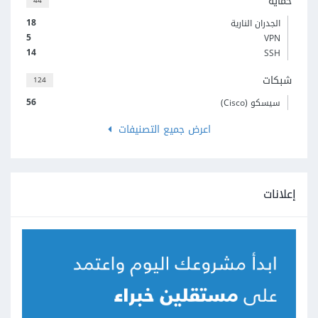
حماية
44
18
الجدران النارية
5
VPN
14
SSH
شبكات
124
56
سيسكو (Cisco)
اعرض جميع التصنيفات
إعلانات