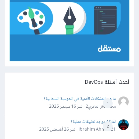
أحدث أسئلة DevOps
ما هي المشكلات الأمنية في الحوسبة السحابية؟
1
محمد فائز العامري2 · نشر
16 سبتمبر 2025
لماذا لا يوجد تطبيقات عملية؟
2
Ibrahim Ahmed21 · نشر
26 أغسطس 2025