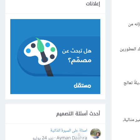
إعلانات
إنه من
ك المطورين
ةً تعالج
أحدث أسئلة التصميم
ر مثالية،
اسئلة على السيرة الذاتية
0
Ayman Daahra · نشر
24 يوليو