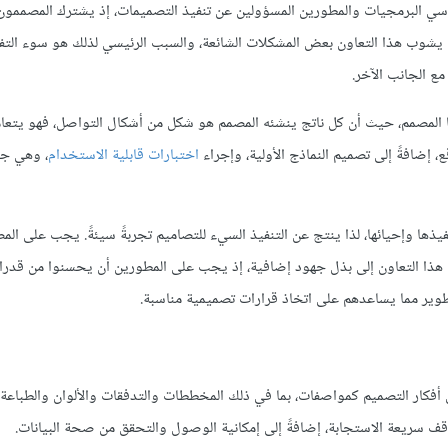
دسي البرمجيات والمطورين المسؤولين عن تنفيذ التصميمات، إذ يشترك المصممو
شوب هذا التعاون بعض المشكلات الشائعة، والسبب الرئيسي لذلك هو سوء التفا
ع الجانب الآخر.
 المصمم، حيث أن كل ناتج ينشئه المصمم هو شكل من أشكال التواصل، فهو يتعا
ضافةً إلى تصميم النماذج الأولية، وإجراء
اختبارات قابلية الاستخدام
، وهي جم
ها وإحيائها، لذا ينتج عن التنفيذ السيء للتصاميم تجربةً سيئةً. يجب على الم
 هذا التعاون إلى بذل جهود إضافية، إذ يجب على المطورين أن يحسنوا من قدرا
طوير مما يساعدهم على اتخاذ قرارات تصميمية مناسبة.
 أفكار التصميم كمواصفات، بما في ذلك المخططات والتدفقات والألوان والطباعة 
ف سريعة الاستجابة، إضافةً إلى إمكانية الوصول والتحقق من صحة البيانات.