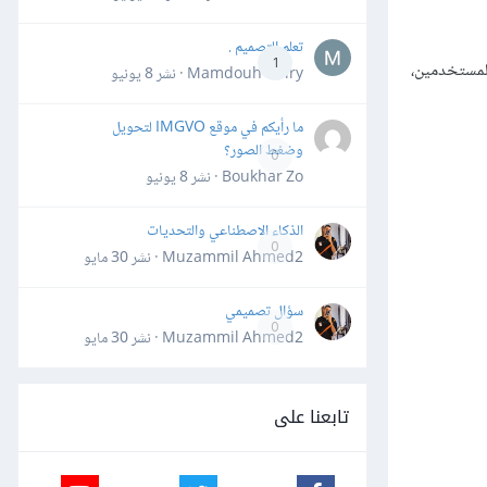
تعلم التصميم .
1
المستخدمين،
Mamdouh Khiry · نشر
8 يونيو
ما رأيكم في موقع IMGVO لتحويل
وضغط الصور؟
0
Boukhar Zo · نشر
8 يونيو
الذكاء الاصطناعي والتحديات
0
Muzammil Ahmed2 · نشر
30 مايو
سؤال تصميمي
0
Muzammil Ahmed2 · نشر
30 مايو
تابعنا على