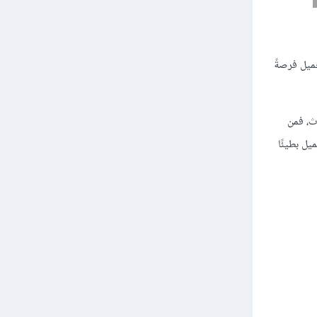
حميل فرصةً
ث، فمن
يل بطيئًا