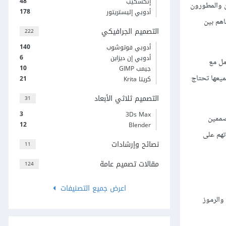
48
إنكسكيب
ن والمطورون
178
أدوبي إليستريتور
هم بين
التصميم الجرافيكي
222
140
أدوبي فوتوشوب
6
أدوبي إن ديزاين
مل مع
10
جيمب GIMP
يعها تحتاج
21
كريتا Krita
التصميم ثلاثي الأبعاد
31
3
3Ds Max
صممين
12
Blender
تهم على
نصائح وإرشادات
11
مقالات تصميم عامة
124
اعرض جميع التصنيفات
والرموز