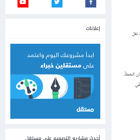
إعلانات
 نقل
ن الخطأ،
، لأن رموز الخطأ مثل رمز 404 ورمز 503 لا تعطي
أحدث مشاريع التصميم على مستقل