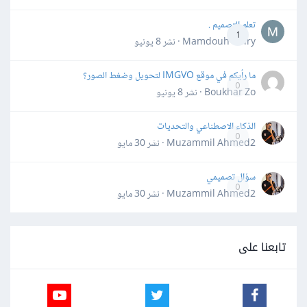
تعلم التصميم .
1
Mamdouh Khiry · نشر
8 يونيو
ما رأيكم في موقع IMGVO لتحويل وضغط الصور؟
0
Boukhar Zo · نشر
8 يونيو
الذكاء الاصطناعي والتحديات
0
Muzammil Ahmed2 · نشر
30 مايو
سؤال تصميمي
0
Muzammil Ahmed2 · نشر
30 مايو
تابعنا على