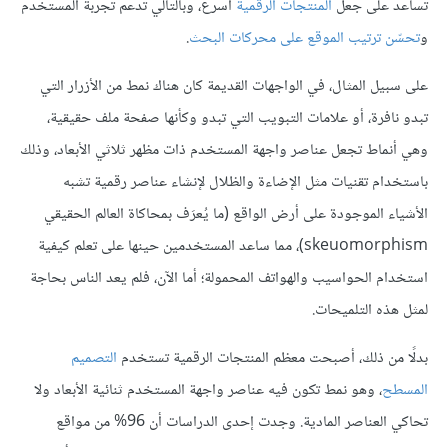
تساعد على جعل
المنتجات الرقمية
أسرع، وبالتالي تدعم تجربة المستخدم
و
تحسّن ترتيب الموقع على محركات البحث
.
على سبيل المثال، في الواجهات القديمة كان هناك نمط من الأزرار التي
تبدو نافرة، أو علامات التبويب التي تبدو وكأنها صفحة ملف حقيقية،
وهي أنماط تجعل عناصر واجهة المستخدم ذات مظهر ثلاثي الأبعاد، وذلك
باستخدام تقنيات مثل الإضاءة والظلال لإنشاء عناصر رقمية تشبه
الأشياء الموجودة على أرض الواقع (ما يُعرَف بمحاكاة العالم الحقيقي
skeuomorphism)، مما ساعد المستخدمين حينها على تعلم كيفية
استخدام الحواسيب والهواتف المحمولة؛ أما الآن، فلم يعد الناس بحاجة
لمثل هذه التلميحات.
بدلًا من ذلك، أصبحت معظم المنتجات الرقمية تستخدم
التصميم
المسطح
، وهو نمط تكون فيه عناصر واجهة المستخدم ثنائية الأبعاد ولا
تحاكي العناصر المادية. وجدت إحدى الدراسات أن 96% من مواقع