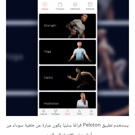
يستخدِم تطبيق Peloton فراغًا سلبيًا يكون عبارة عن خلفية سوداء من