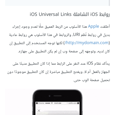
مثال:
http://example.org/wiki/Main_Page
روابط iOS الشاملة iOS Universal Links
هنا هو URI يعرّف مصدر البيانات (اسم مستند
Mail_Page
HTML
)، بينما يصف URL أسلوب الوصول إلى ذلك المصدر
أطلقت
Apple
هذا الأسلوب من الربط العميق حلًّا لعدم وجود إجراء
والتعامل معه (ميثاق
HTTP
)، إضافة إلى موقعه في الشبكة ( اسم
بديل في روابط نُظم URI، والروابط في هذا الأسلوب هي روابط عادية
المُضيف
).
example.org
(
http://mydomain.com/
) لكنها توجه المستخدم إلى التطبيق إن
نظم معرّفات المصادر URI Schemes: هي النظم التي تحدد
كان لديه، وتوجهه إلى صفحة وِب إن لم يكن التطبيق على جهازه.
أسلوب التعامل مع مصدر البيانات. أمثلة: http - ftp - urn - …
يتأكد نظام iOS عند النقر على الرابط مما إذا كان التطبيق مثبتًا على
إلخ.
الجهاز بالفعل أم لا، ويفتح التطبيق مباشرة إن كان التطبيق موجودًا دون
تحميل صفحة الوِب حتى.