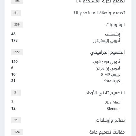
تصميم تجربة المستخدم UX
195
تصميم واجهة المستخدم UI
41
الرسوميات
239
48
إنكسكيب
178
أدوبي إليستريتور
التصميم الجرافيكي
222
140
أدوبي فوتوشوب
6
أدوبي إن ديزاين
10
جيمب GIMP
21
كريتا Krita
التصميم ثلاثي الأبعاد
31
3
3Ds Max
12
Blender
نصائح وإرشادات
11
مقالات تصميم عامة
124