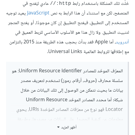
حُلّت تلك المشكلة باستخدام رابط
عادي ليُفتح في
http://
المتصفح، لكن مع استثناء أن هذا الرابط به نص
JavaScript
يعيد توجيه
المستخدم إلى التطبيق، فيفتح التطبيق إن كان موجودًا، أو يفتح المتجر
لتثبيت التطبيق. ولا زال هذا هو الأسلوب الأساسي للربط العميق في
أندرويد
، أما Apple فقد بدأت بحجب هذه الطريقة منذ 2015 بالتزامن
مع إطلاقها للروابط العالمية Universal Links.
المعرِّف الموحَّد للمصادر Uniform Resource Identifier: هو
سلسلة محارف (حروف، أرقام، رموز) تستخدم لتعريف مصدر
بيانات ما بحيث نتمكن من الوصول إلى تلك البيانات من خلال
شبكة؛ أما محدد المصادر الموحَّد Uniform Resource
Locator فهو نوع من معرّفات المصادر الموّحّدة URIs، يحوي
معلومات عن كيفية الحصول على البيانات من مصدرها، وطريقة
أظهر المزيد
الوصول إليها وأسلوب التعامل معها.