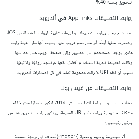
التحويل بنسبة 40%.
روابط التطبيقات App links في أندرويد
صممت جوجل روابط التطبيقات بطريقة مشابهة للروابط الشاملة من iOS،
وتتصرف مثلها أيضًا أو على نحو قريب منها، بحيث أنها على هيئة رابط
عادي يوجه المستخدم إلى التطبيق وإلى صفحة الويب على حد سواء.
وكانت النتيجة تجربة استخدام أفضل، لكنها لم تشهد رواجًا ولا تبنيًا
بسبب أن نظم URI لا زالت مدعومة تماما في كل إصدارات أندرويد.
روابط التطبيقات من فيس بوك
أنشأت فيس بوك روابط التطبيقات في 2014 لتكون معيارًا مفتوحًا لحل
مشكلة محدودية روابط نظم URI العميقة، ويتكون رابط التطبيق هنا من
جزئين رئيسيين:
مجموعة وسوم وصفية (
) تُضاف إلى وجهة صفحة
<meta>