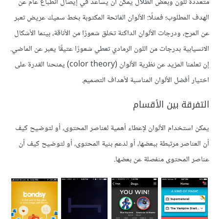
متعددة للون وبعض الظلال يمكن أن يساعد في إيصال انطباع عام عن
الهدف المطلوب؛ فمثلًا: الألوان الفاتحة المكتوبة بخط سميك عريض تعبر
عن المرح، ودرجات الألوان الداكنة تخلق شعورًا من الأناقة، بينما الأشكال
الانسيابية بدرجات من اللون الرمادي تعطي شعورًا عتيقًا يعبر عن الماضي.
إن تعلمنا المزيد عن نظرية الألوان (color theory) يمنحنا القدرة على
اختيار أفضل الألوان المناسبة لأهداف التصميم.
التفرقة بين الأقسام
يمكن استخدام الألوان لإعطاء أهمية لعناصر المحتوى، أو لتوضيح كيف
أن العناصر مرتبطة ببعضها، أو لدعم بنية المحتوى، أو لتوضيح كيف أن
عناصر المحتوى منفصلة عن بعضها.