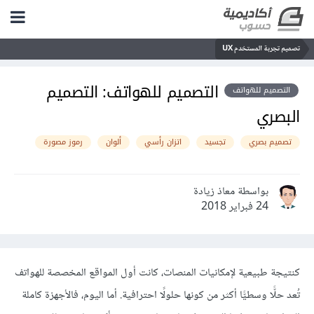
تصميم تجربة المستخدم UX
التصميم للهواتف: التصميم
التصميم للهواتف
البصري
تصميم بصري
تجسيد
اتزان رأسي
ألوان
رموز مصورة
بواسطة معاذ زيادة
24 فبراير 2018
كنتيجة طبيعية لإمكانيات المنصات، كانت أول المواقع المخصصة للهواتف
تُعد حلًّا وسطيًّا أكثر من كونها حلولًا احترافية. أما اليوم، فالأجهزة كاملة