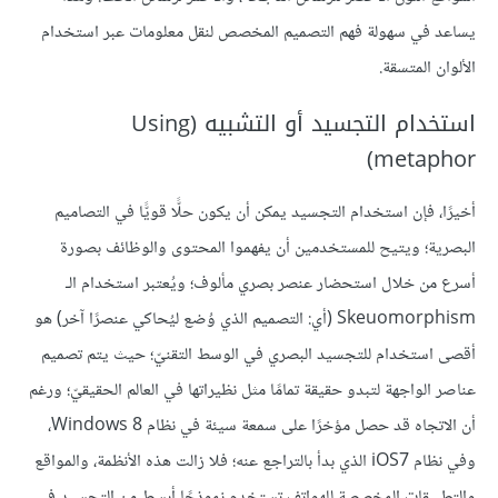
يساعد في سهولة فهم التصميم المخصص لنقل معلومات عبر استخدام
الألوان المتسقة.
استخدام التجسيد أو التشبيه (Using
metaphor)
أخيرًا، فإن استخدام التجسيد يمكن أن يكون حلًّا قويًّا في التصاميم
البصرية؛ ويتيح للمستخدمين أن يفهموا المحتوى والوظائف بصورة
أسرع من خلال استحضار عنصر بصري مألوف؛ ويُعتبر استخدام الـ
Skeuomorphism (أي: التصميم الذي وُضع ليُحاكي عنصرًا آخر) هو
أقصى استخدام للتجسيد البصري في الوسط التقنيّ؛ حيث يتم تصميم
عناصر الواجهة لتبدو حقيقة تمامًا مثل نظيراتها في العالم الحقيقيّ؛ ورغم
أن الاتجاه قد حصل مؤخرًا على سمعة سيئة في نظام Windows 8،
وفي نظام iOS7 الذي بدأ بالتراجع عنه؛ فلا زالت هذه الأنظمة، والمواقع
والتطبيقات المخصصة للهواتف تستخدم نموذجًا أبسط من التجسيد في