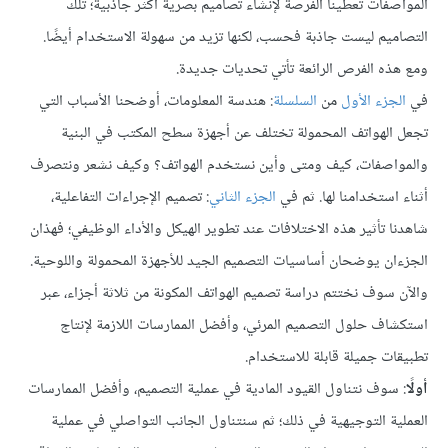
المواصفات تعطينا الفرصة لإنشاء تصاميم بصرية أكثر جاذبية؛ تلك
التصاميم ليست جاذبة فحسب، لكنها تزيد من سهولة الاستخدام أيضًا.
ومع هذه الفرص الرائعة تأتي تحديات جديدة.
في
الجزء الأول
من
السلسلة
: هندسة المعلومات، أوضحنا الأسباب التي
تجعل الهواتف المحمولة تختلف عن أجهزة سطح المكتب في البنية
والمواصفات، كيف ومتى وأين نستخدم الهواتف؟ وكيف نشعر ونتصرف
أثناء استخدامنا لها. ثم في
الجزء الثاني
: تصميم الإجراءات التفاعلية،
شاهدنا تأثير هذه الاختلافات عند تطوير الهيكل والأداء الوظيفي؛ فهذان
الجزءان يوضحان أساسيات التصميم الجيد للأجهزة المحمولة واللوحية.
والآن سوف نختتم دراسة تصميم الهواتف المكونة من ثلاثة أجزاء، عبر
استكشاف حلول التصميم المرئي، وأفضل الممارسات اللازمة لإنتاج
تطبيقات جميلة قابلة للاستخدام.
أولًا
: سوف نتناول القيود المادية في عملية التصميم، وأفضل الممارسات
العملية التوجيهية في ذلك؛ ثم سنتناول الجانب التواصلي في عملية