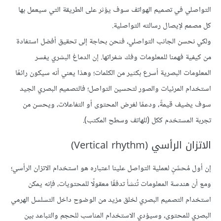
التواصلي في تصميم الهواتف سوف يؤثر على الطريقة التي سيعمل بها
كل مصمم لإيصال رسالته التواصلية.
ولكي نحسن الجانب التواصلي، فنحن بحاجة إلى تحقيق أفضل استفادة
من كيفية فهمنا للمعلومات وفك شفراتها. إن الدماغ البشري يفسر
المعلومات البصرية أسرع بكثير من الكلمات؛ وهذا يعني أنه سيكون رائعًا
استخدام المرئيات والصور لتحسين التواصل؛ فالتصميم البصري الجيد
سوف يضيف قيمةً، ودعمًا لغرض المحتوى أو التفاعلات، ويحسن من
تجربة المستخدم ككل (للهاتف وسطح المكتب).
الاتزان الرأسي (Vertical rhythm)
إن أول مُحسِّنٍ لعملية التواصل علينا اعتباره هو استخدام الاتزان الرأسي؛
ومع أن هندسة المعلومات تُنشأ تدفقًا معقولًا للمحتويات، فإنه يمكن
استخدام التصميم البصري لخلق مزيد من الوضوح داخل التسلسل الهرمي
البصري للمحتوى، وسيؤدي الاستخدام المناسب للحجم والتباعد بين