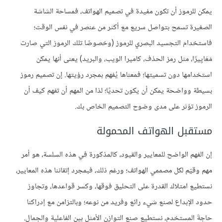
يمكن للرموز أن تكون مفيدة في تصميم الهواتف، فمساحة الشاشة
الصغيرة تسمح بتواصل سريع مع أكثر من عنصر في نفس الوقت؛
فاستخدام التجسيد البصري للرموز (وخصوصًا تلك الرموز التي صارت
مَعَايِيرًا، مثل رمز الحذف، كاميرا الويب، والبريد) يعنى أنها يمكن
استخدامها دون تسميتها؛ فمعناها يُفهم بمجرد رؤيتها. إن تصميم رموز
بسيطة وواضحة يمكن أن يكون تحديًا؛ لذا من المهم أن تفهم كيف أن
الرموز تؤثر على مدى وضوح التصميم الخاص بك.
مستقبل الهواتف المحمولة
إن الفهم الواضح للمعايير والقيود، كالمذكورة في هذه السلسة، هو أمر
مهم وقيّم لكل مصممي الهواتف؛ ورغم ذلك، فبمجرد إتقاننا هذه المعايير،
نستطيع امتلاك القدرة على التحليق فوقها، وكسر قواعدها، وتجاوز
حدود الإبداع لصنع شيء رائع وفريد من نوعه؛ وبالتزامن مع إدراكنا
حاجةَ المستخدم، نستطيع صنع التوازن الأمثل بين الفاعلية والجمال.