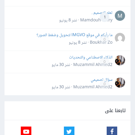
تعلم التصميم .
1
Mamdouh Khiry · نشر
8 يونيو
ما رأيكم في موقع IMGVO لتحويل وضغط الصور؟
0
Boukhar Zo · نشر
8 يونيو
الذكاء الاصطناعي والتحديات
0
Muzammil Ahmed2 · نشر
30 مايو
سؤال تصميمي
0
Muzammil Ahmed2 · نشر
30 مايو
تابعنا على