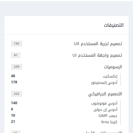
التصنيفات
تصميم تجربة المستخدم UX
195
تصميم واجهة المستخدم UI
41
الرسوميات
239
48
إنكسكيب
178
أدوبي إليستريتور
التصميم الجرافيكي
222
140
أدوبي فوتوشوب
6
أدوبي إن ديزاين
10
جيمب GIMP
21
كريتا Krita