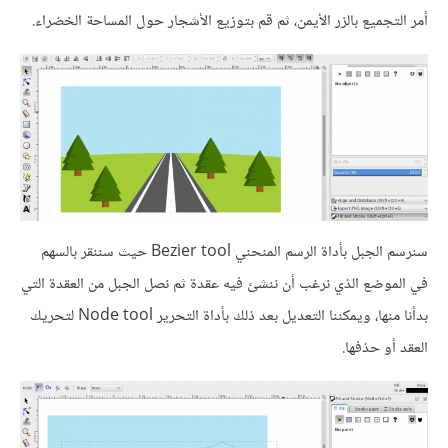
أمر التجميع بالزر الأيمن، ثم قم بتوزيع الأشجار حول المساحة الخضراء.
سنرسم الجبل بأداة الرسم المنحني Bezier tool حيث سننقر بالسهم
في الموضع الذي نرغب أن ننشئ فيه عقدة ثم نصل الجبل من العقدة التي
بدأنا منها، ويمكننا التعديل بعد ذلك بأداة التحرير Node tool لتحريك
العقد أو حذفها.