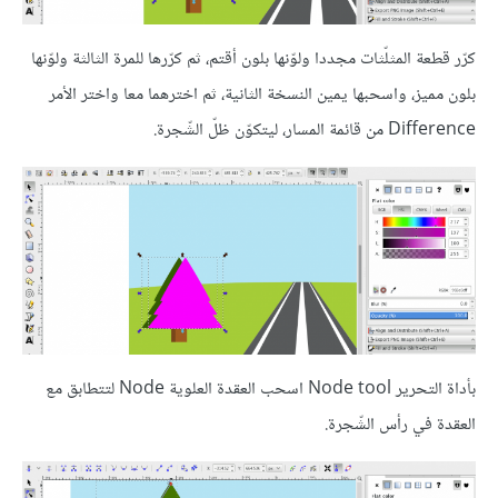
كرّر قطعة المثلّثات مجددا ولوّنها بلون أقتم، ثم كرّرها للمرة الثالثة ولوّنها
بلون مميز، واسحبها يمين النسخة الثانية، ثم اخترهما معا واختر الأمر
Difference من قائمة المسار، ليتكوّن ظلّ الشّجرة.
بأداة التحرير Node tool اسحب العقدة العلوية Node لتتطابق مع
العقدة في رأس الشّجرة.