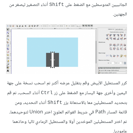
الجانبيين المتوسطين مع الضغط على
أثناء التصغير ليصغر من
Shift
الجهتين.
كرر المستطيل الأبيض وقم بتقليل عرضه أكثر ثم اسحب نسخة على جهة
اليمين وأخرى جهة اليسار مع الضغط على زر
أثناء السحب، ثم قم
Ctrl
بتحديد المستطيلين معا بالاستعانة بزر
أثناء التحديد، ومن
Shift
قائمة المسار Path في شريط القوائم العلويّ اختر Union لتوحيدهما،
ثم اختر المستطيلين الموحّدين أولا والمستطيل الرمادي تاليا وحاذهما
عاموديا.