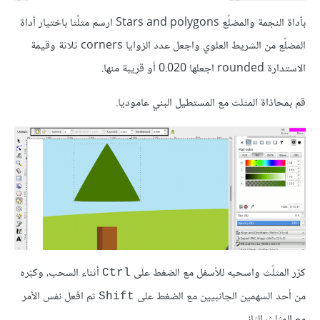
بأداة النجمة والمضلّع Stars and polygons ارسم مثلّثا باختيار أداة
المضلّع من الشريط العلوي واجعل عدد الزوايا corners ثلاثة وقيمة
الاستدارة rounded اجعلها 0.020 أو قريبة منها.
قم بمحاذاة المثلث مع المستطيل البني عاموديا.
كرّر المثلّث واسحبه للأسفل مع الضغط على
أثناء السحب، وكبّره
Ctrl
من أحد السهمين الجانبيين مع الضغط على
ثم افعل نفس الأمر
Shift
مع المثلث الثاني.