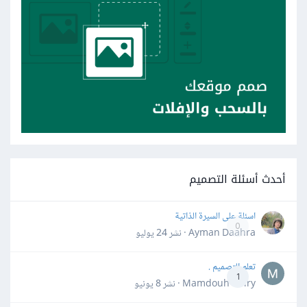
أحدث أسئلة التصميم
اسئلة على السيرة الذاتية
0
Ayman Daahra · نشر
24 يوليو
تعلم التصميم .
1
Mamdouh Khiry · نشر
8 يونيو