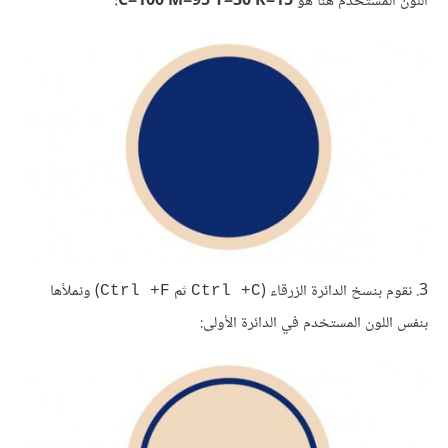
اللون المستخدم هنا هو
C=100 M=95 Y=30 K=15:
3. نقوم بنسخ الدائرة الزرقاء (
ثم
) ونملأها
Ctrl +F
Ctrl +C
بنفس اللون المستخدم في الدائرة الأولى: