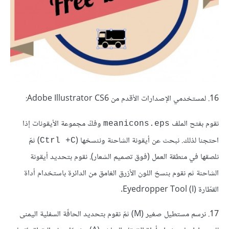
16. لمستخدمي الإصدارات الأقدم من Adobe Illustrator CS6:
نقوم بفتح الملف
وفكّ مجموعة الأيقونات إذا
meanicons.eps
احتجنا لذلك. نبحث عن أيقونة الشاحنة وننسخها (
) ثمّ
Ctrl +C
نلصقها في منطقة العمل (فوق تصميم الشعار). نقوم بتحديد أيقونة
الشاحنة ثم نقوم بنسخ اللون الأزرق الغامق من الدائرة باستخدام أداة
القطّارة (Eyedropper Tool (I.
17. نرسم مستطيل صغير (M) ثمّ نقوم بتحديد الحافّة السفلية اليمنى