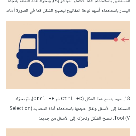
للمستطيل باستخدام أداة الانتقاء المباشر (A)، ونحرّك هذه النقطة باتجاه
اليسار باستخدام أسهم لوحة المفاتيح ليصبح الشكل كما في الصورة أدناه:
18. نقوم بنسخ هذا الشكل (
ثم
)، ثمّ نحرّك
Ctrl +F
Ctrl +C
النسخة إلى الأسفل ونقلل حجمها باستخدام أداة التحديد (Selection
Tool (V. ننسخ الشكل ونحرّكه إلى الأسفل من جديد: