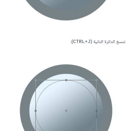
ننسخ الدائرة الثانية (
):
CTRL+J