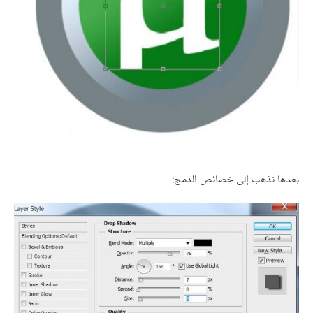
بعدها نذهب إلى خصائص الدمج: