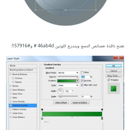
نفتح نافذة خصائص الدمج وبتدرج اللونين 46ab4d # و#157916: