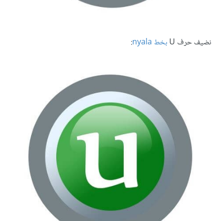
نضيف حرف U
بخط nyala
: