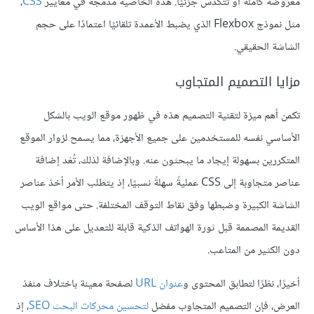
معروضةً كاملةً أو تتكدس جزئيًا. هذه الخاصية مدمجة في معايير
CSS
،
مثل نموذج Flexbox الذي يضبط الأعمدة تلقائيًا اعتمادًا على حجم
الشاشة الحقيقي.
مزايا التصميم المتجاوب
تكمن أهم ميزة لتقنية التصميم هذه في ظهور موقع الويب بالشكل
الأساسي نفسه للمستخدمين على جميع الأجهزة، مما يسمح لزوار الموقع
المتكررين بسهولة إيجاد ما يبحثون عنه. وبالإضافة لذلك، تُعَد إضافة
عناصر متجاوبة إلى CSS عمليةً سهلةً نسبيًا، إذ يتطلب الأمر أخذ عناصر
الشاشة الكبيرة وضبطها وفق نقاط التوقف المختلفة. حتى مواقع الويب
القديمة المصممة قبل ثورة الهواتف الذكية قابلة للتعديل على هذا الأساس
دون الكثير من المتاعب.
أخيرًا، نظرًا لتطابق المحتوى و
عنوان URL
لصفحة معينة باختلاف منفذ
العرض، فإن التصميم المتجاوب مفضل
لتحسين محركات البحث SEO
، إذ