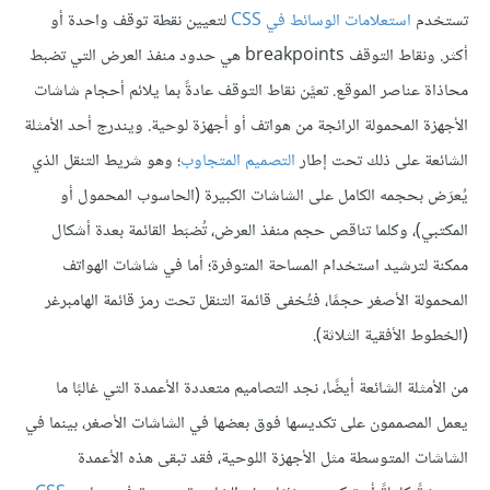
تستخدم
استعلامات الوسائط في CSS
لتعيين نقطة توقف واحدة أو
أكثر. ونقاط التوقف breakpoints هي حدود منفذ العرض التي تضبط
محاذاة عناصر الموقع. تعيَّن نقاط التوقف عادةً بما يلائم أحجام شاشات
الأجهزة المحمولة الرائجة من هواتف أو أجهزة لوحية. ويندرج أحد الأمثلة
الشائعة على ذلك تحت إطار
التصميم المتجاوب
؛ وهو شريط التنقل الذي
يُعرَض بحجمه الكامل على الشاشات الكبيرة (الحاسوب المحمول أو
المكتبي)، وكلما تناقص حجم منفذ العرض، تُضبَط القائمة بعدة أشكال
ممكنة لترشيد استخدام المساحة المتوفرة؛ أما في شاشات الهواتف
المحمولة الأصغر حجمًا، فتُخفى قائمة التنقل تحت رمز قائمة الهامبرغر
(الخطوط الأفقية الثلاثة).
من الأمثلة الشائعة أيضًا، نجد التصاميم متعددة الأعمدة التي غالبًا ما
يعمل المصممون على تكديسها فوق بعضها في الشاشات الأصغر، بينما في
الشاشات المتوسطة مثل الأجهزة اللوحية، فقد تبقى هذه الأعمدة