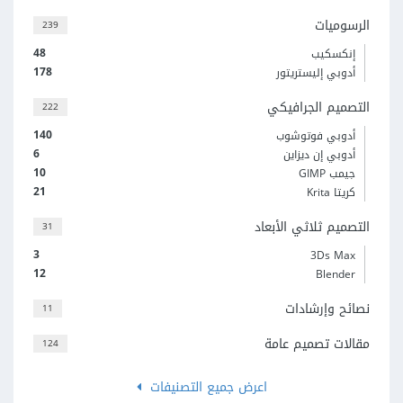
الرسوميات
239
48
إنكسكيب
178
أدوبي إليستريتور
التصميم الجرافيكي
222
140
أدوبي فوتوشوب
6
أدوبي إن ديزاين
10
جيمب GIMP
21
كريتا Krita
التصميم ثلاثي الأبعاد
31
3
3Ds Max
12
Blender
نصائح وإرشادات
11
مقالات تصميم عامة
124
اعرض جميع التصنيفات