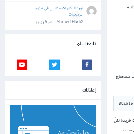
الية
ثورة الذكاء الاصطناعي في تطوير
البرمجيات
0
Ahmed Hadi2 · نشر
5 يونيو
تابعنا على
نك ستحتاج
إعلانات
فات فريدة لكلّ
حتاج إلى استبدال سابقة