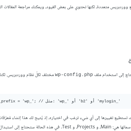
مواقع ووردبريس متعددة، لكنها تحتوي على بعض القيود، ويمكنك مراجعة المقالات الت
حتاج إلى استخدام ملف
مختلف لكلّ نظام ووردبريس. لك
wp-config.php
بيانات الخاصة بها، لكنك تستطيع تغييرها إلى أي شيء ترغب في اختياره، إذ يُتيح لك هذا إنشاء مُعرّ
موقع على قاعدة بياناتك. فلنفترض مثلًا حاجتك إلى إعداد ثلاث مدوّنات أسمائها هي: Main، و Projects، و Test. في هذه الحالة ست