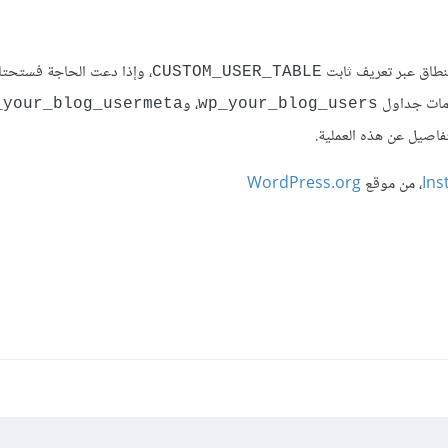
طاق عبر تعريف ثابت
، وإذا دعت الحاجة فستحتا
CUSTOM_USER_TABLE
ومات جداول
، و
_your_blog_usermeta
wp_your_blog_users
فاصيل عن هذه العملية.
Ins
، من موقع
WordPress.org