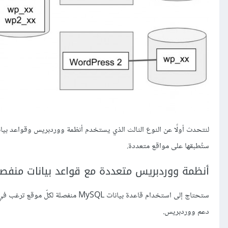
لنتحدث أولًا عن النوع الثالث الذي يستخدم أنظمة ووردبريس وقواعد بيا
ستُطبقها على مواقع متعددة.
أنظمة ووردبريس متعددة مع قواعد بيانات منفص
ستحتاج إلى استخدام قاعدة بيانات MySQL منفصلة لكلّ موقع ترغب في تثبيته، فإذا لم تُنشئها بعد، فيُمكنك الاستعانة بالإرشادات الموجودة في
دعم ووردبريس.