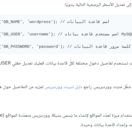
define('DB_NAME', 'wordpress'); // اسم قاعد

define('DB_USER', 'username'); // اسم مستخدم قاعدة 

 كنت تستخدم تفاصيل دخول مختلفة لكلّ قاعدة بيانات، فعليك تعديل حقلي
USER
شغِّل مثبّت ووردبريس. راجع
دليل تثبيت ووردبريس
لمزيد من التفاصيل حول هذه
إذا كنت ترغب في استخد