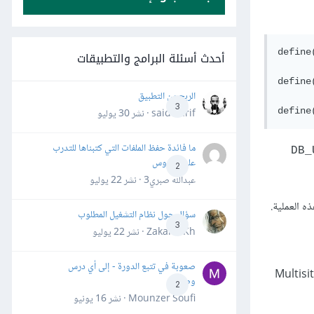
ة البيانات
أحدث أسئلة البرامج والتطبيقات
بيانات MySQL
الربح من التطبيق
3
said darif · نشر
30 يوليو
ما فائدة حفظ الملفات التي كتبناها للتدرب
DB_
على الدروس
2
عبدالله صبري3 · نشر
22 يوليو
 العملية.
سؤال حول نظام التشغيل المطلوب
3
Zakaria Kh · نشر
22 يوليو
صعوبة في تتبع الدورة - إلى أي درس
ام عدّة مواقع نظام ووردبريس ذاته، فيمكنك استخدام ميزة تَعدّد المواقع لإنشاء ما يُسمى بشبكة ووردبريس متعدّدة المواقع (Multisite
وصلت؟
2
Mounzer Soufi · نشر
16 يونيو