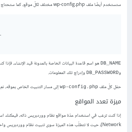
ستستخدم أيضًا ملف wp-config.php مختلف لكلّ موقع، كما ستحتاج إلى تعديل الأسطر البرمجية التالية يدويًا:
هو اسم قاعدة البيانات الخاصة بالمدونة قيد الإنشاء، فإذا
DB_NAME
و
وإدراج تلك المعلومات.
DB_PASSWORD
حمّل كلّ ملف
إلى مسار التثبيت الخاص بموقه، ثم 
wp-config.php
ميزة تعدد المواقع
Network)، حيث لا تتطلّب هذه الميزة سوى تثبيت نظام ووردبريس واحد وإعداد قاعدة بيانات وحيدة.