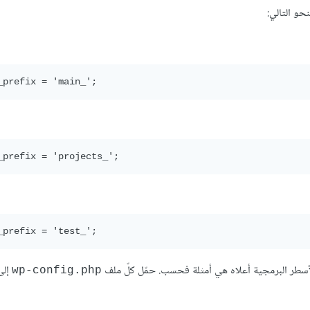
حو التالي:
لأسطر البرمجية أعلاه هي أمثلة فحسب. حمّل كلّ ملف
إلى
wp-config.php