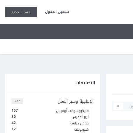
تسجيل الدخول
حساب جديد
التصنيفات
الإنتاجية وسير العمل
277
ن
0
157
مايكروسوفت أوفيس
30
ليبر أوفيس
42
جوجل درايف
12
شيربوينت