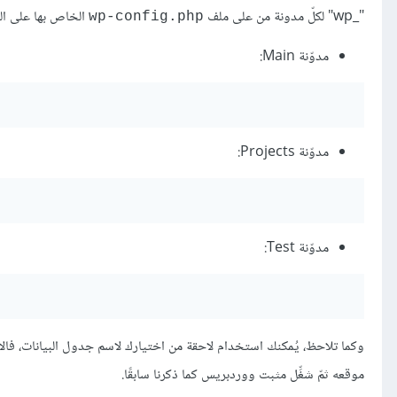
"_wp" لكلّ مدونة من على ملف
الخاص بها على الن
wp-config.php
مدوّنة Main:
مدوّنة Projects:
مدوّنة Test:
وكما تلاحظ، يُمكنك استخدام لاحقة من اختيارك لاسم جدول البيانات، فا
موقعه ثمّ شغِّل مثبت ووردبريس كما ذكرنا سابقًا.