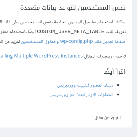
نفس المستخدمين لقواعد بيانات متعددة
يمكنك استخدام تفاصيل الوصول الخاصة بنفس المستخدمين على ذات الن
تعريف ثابت
أيضًا باستخدام معل
CUSTOM_USER_META_TABLE
صفحة تعديل ملف wp-config.php وجداول المستخدمين
لمزيد من الت
ترجمة -وبتصرف- للمقال
talling Multiple WordPress Instances
اقرأ أيضًا
دليلك المصور لتثبيت ووردبريس
الخطوات الأولى للعمل مع ووردبريس
التبليغ عن مقال