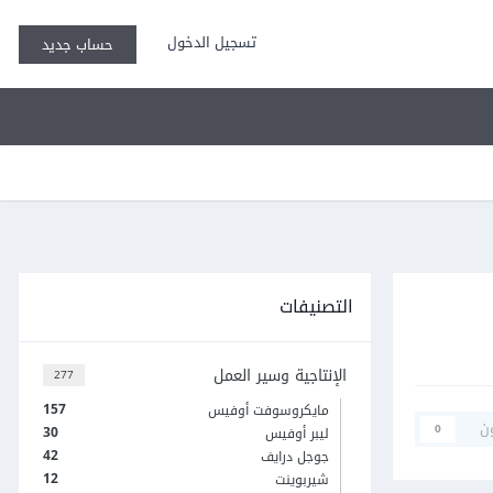
تسجيل الدخول
حساب جديد
التصنيفات
الإنتاجية وسير العمل
277
157
مايكروسوفت أوفيس
ن
0
30
ليبر أوفيس
42
جوجل درايف
12
شيربوينت