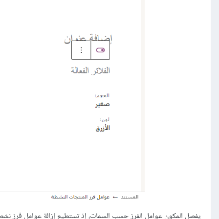
يفصل المكون عوامل الفرز حسب السمات، إذ تستطيع إزالة عوامل فرز ن