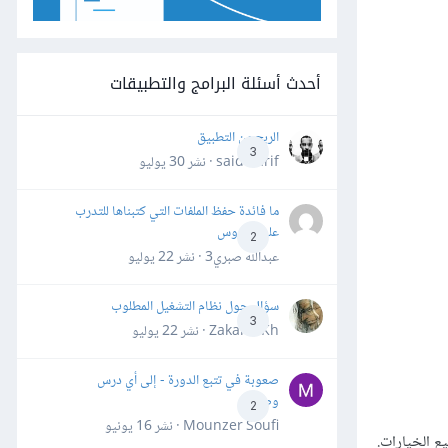
أحدث أسئلة البرامج والتطبيقات
الربح من التطبيق
3
said darif · نشر
30 يوليو
ما فائدة حفظ الملفات التي كتبناها للتدرب
على الدروس
2
عبدالله صبري3 · نشر
22 يوليو
سؤال حول نظام التشغيل المطلوب
3
Zakaria Kh · نشر
22 يوليو
صعوبة في تتبع الدورة - إلى أي درس
وصلت؟
2
Mounzer Soufi · نشر
16 يونيو
ع الخيارات.