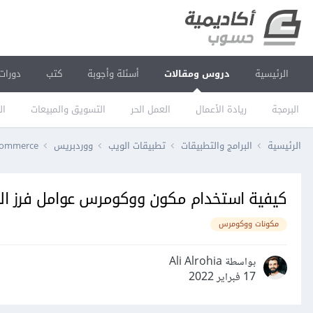
الرئيسية
دروس ومقالات
أسئلة وأجوبة
كتب
دورات
البرمجة
ريادة الأعمال
العمل الحر
التسويق والمبيعات
ال
الرئيسية
البرامج والتطبيقات
تطبيقات الويب
ووردبريس
ommerce
كيفية استخدام مكون ووكومرس عوامل فرز ال
مكونات ووكومرس
بواسطة Ali Alrohia
17 فبراير 2022