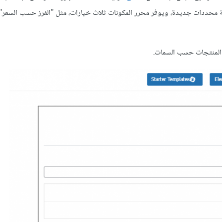
محددات جديدة، ويوفر محرر المكونات ثلاث خيارات، مثل "الفرز حسب السعر" أ
 المنتجات حسب السمات.