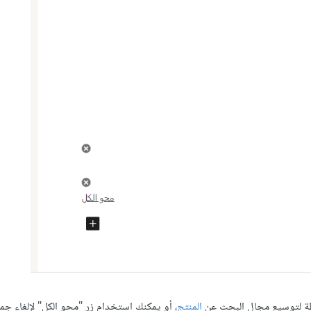
شطة لتوسيع مجال البحث عن
المنتج
، أو يمكنك استخدام زر "محو الكل" لإلغاء جمي