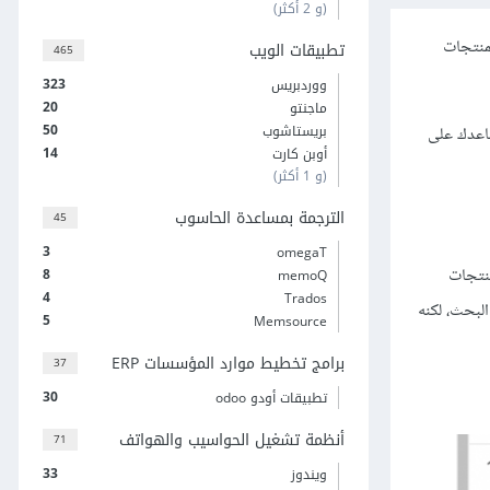
(و 2 أكثر)
منتجات
تطبيقات الويب
465
323
ووردبريس
20
ماجنتو
50
بريستاشوب
اعدك على
14
أوبن كارت
(و 1 أكثر)
الترجمة بمساعدة الحاسوب
45
3
omegaT
نتجات
8
memoQ
4
Trados
لبحث، لكنه
5
Memsource
برامج تخطيط موارد المؤسسات ERP
37
30
تطبيقات أودو odoo
أنظمة تشغيل الحواسيب والهواتف
71
33
ويندوز