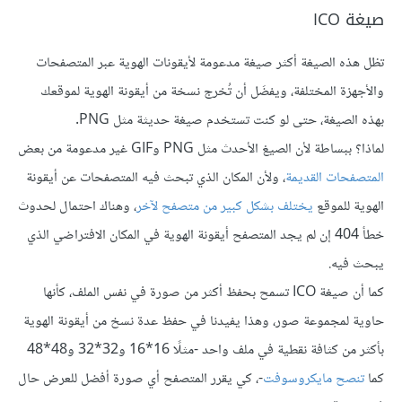
صيغة ICO
تظل هذه الصيغة أكثر صيغة مدعومة لأيقونات الهوية عبر المتصفحات
والأجهزة المختلفة، ويفضَل أن تُخرج نسخة من أيقونة الهوية لموقعك
بهذه الصيغة، حتى لو كنت تستخدم صيغة حديثة مثل PNG.
لماذا؟ ببساطة لأن الصيغ الأحدث مثل PNG وGIF غير مدعومة من بعض
المتصفحات القديمة
، ولأن المكان الذي تبحث فيه المتصفحات عن أيقونة
الهوية للموقع
يختلف بشكل كبير من متصفح لآخر
، وهناك احتمال لحدوث
خطأ 404 إن لم يجد المتصفح أيقونة الهوية في المكان الافتراضي الذي
يبحث فيه.
كما أن صيغة ICO تسمح بحفظ أكثر من صورة في نفس الملف، كأنها
حاوية لمجموعة صور، وهذا يفيدنا في حفظ عدة نسخ من أيقونة الهوية
بأكثر من كثافة نقطية في ملف واحد -مثلًا 16*16 و32*32 و48*48
كما
تنصح مايكروسوفت
-، كي يقرر المتصفح أي صورة أفضل للعرض حال