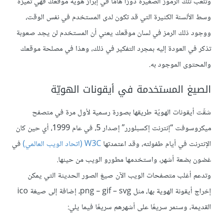
وتلعب تلك الرموز الصغيرة دورًا هامًا في إبراز هوية موقعك فهي تميزه
وسط الألسنة الكثيرة التي قد تكون لدى المستخدم في نفس الوقت،
ووجود ذلك الرمز في لسان موقعك يعني أن المستخدم لن يجد صعوبة
تذكر في العودة إليه بمجرد التفكير في ذلك، وهذا في مصلحة موقعك
والمحتوى الموجود به.
الصيغ المستخدمة في أيقونات الهويّة
شقّت أيقونات الهويّة طريقها بصورة رسمية لأول مرة في متصفح
ميكروسوفت “إنترنت إكسبلورر” إصدار 5، في عام 1999، أي حين كان
الإنترنت في أيام طفولته، وقد اعتمدتها
W3C (اتحاد الويب العالمي)
في
غضون بضعة أشهر، واستخدمها مطورو الويب من حينها.
وتدعم أغلب متصفحات الويب الآن صيغ الصور الحديثة التي يمكن
إخراج أيقونة الهوية بها، مثل png – gif – svg، إضافة إلى صيغة ico
القديمة، وسنمر سريعًا على أشهرهم سريعًا فيما يلي: