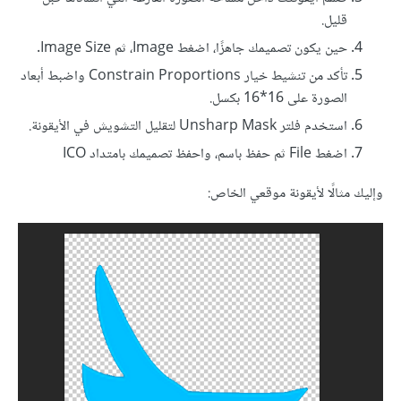
قليل.
حين يكون تصميمك جاهزًا، اضغط Image، ثم Image Size.
تأكد من تنشيط خيار Constrain Proportions واضبط أبعاد
الصورة على 16*16 بكسل.
استخدم فلتر Unsharp Mask لتقليل التشويش في الأيقونة.
اضغط File ثم حفظ باسم، واحفظ تصميمك بامتداد ICO
وإليك مثالًا لأيقونة موقعي الخاص: