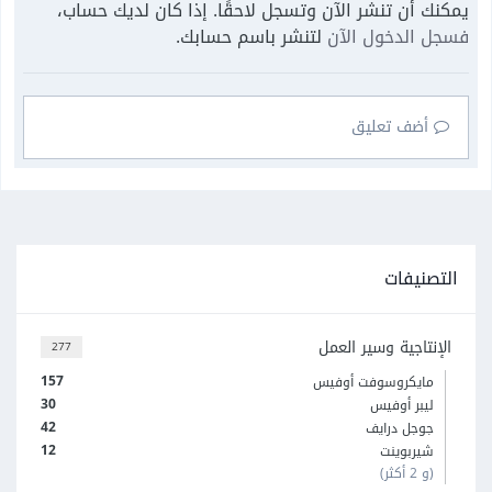
يمكنك أن تنشر الآن وتسجل لاحقًا. إذا كان لديك حساب،
فسجل الدخول الآن
لتنشر باسم حسابك.
أضف تعليق
التصنيفات
الإنتاجية وسير العمل
277
157
مايكروسوفت أوفيس
30
ليبر أوفيس
42
جوجل درايف
12
شيربوينت
(و 2 أكثر)