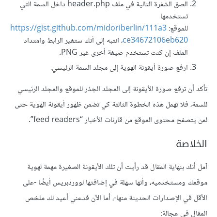
الصق الشفرة التالية في ملف header.php داخل السمة التي
تستخدمها
للموقع:
https://gist.github.com/midoriberlin/111a3
ce34672106eb620
، انتبه إلى أنك ستغير الرابط وامتداد
الملف إن كنت تستخدم صيغة أخرى غير PNG.
ارفع صورة أيقونة الهوية إلى مجلد السمة الرئيسي.
تأكد أن ترفع صورة الأيقونة إلى المجلد الجذر للموقع والمجلد الرئيسي
للسمة، فلا تهمل هذه الخطوة الثالثة كي تضمن ظهور أيقونة الهوية حتى
لمن يتصفح محتوى الموقع من قارئات الأخبار “feed readers”.
الخلاصة
آمل أنك بنهاية المقال قد رأيت أن تلك الأيقونة الصغيرة مهمة لهوية
موقعك ومستخدميه، وأنها سهلة في إضافتها لووردبريس أيضًا -على
الأقل في الإصدارات الحديثة منها-، أما الآن فدعني أعيد لك ملخص
المقال في عجالة: