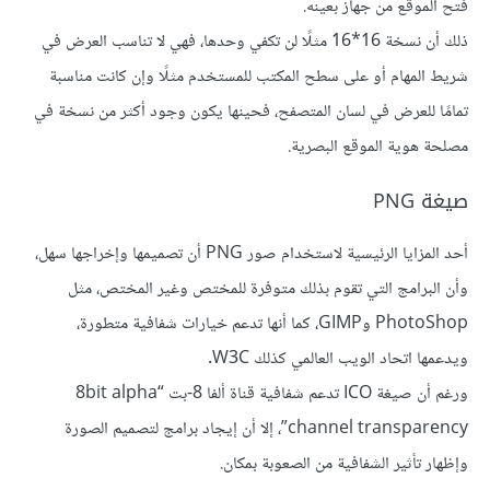
فتح الموقع من جهاز بعينه.
ذلك أن نسخة 16*16 مثلًا لن تكفي وحدها، فهي لا تناسب العرض في
شريط المهام أو على سطح المكتب للمستخدم مثلًا وإن كانت مناسبة
تمامًا للعرض في لسان المتصفح، فحينها يكون وجود أكثر من نسخة في
مصلحة هوية الموقع البصرية.
صيغة PNG
أحد المزايا الرئيسية لاستخدام صور PNG أن تصميمها وإخراجها سهل،
وأن البرامج التي تقوم بذلك متوفرة للمختص وغير المختص، مثل
PhotoShop وGIMP، كما أنها تدعم خيارات شفافية متطورة،
ويدعمها اتحاد الويب العالمي كذلك W3C.
ورغم أن صيغة ICO تدعم شفافية قناة ألفا 8-بت “8bit alpha
channel transparency”، إلا أن إيجاد برامج لتصميم الصورة
وإظهار تأثير الشفافية من الصعوبة بمكان.