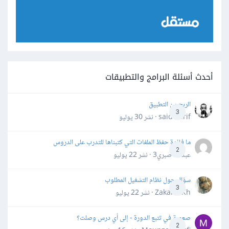
أحدث أسئلة البرامج والتطبيقات
الربح من التطبيق
3
said darif · نشر
30 يوليو
ما فائدة حفظ الملفات التي كتبناها للتدرب على الدروس
2
عبدالله صبري3 · نشر
22 يوليو
سؤال حول نظام التشغيل المطلوب
3
Zakaria Kh · نشر
22 يوليو
صعوبة في تتبع الدورة - إلى أي درس وصلت؟
2