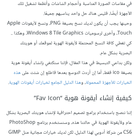
في مقاسات الصورة المناسبة وأحجام الشاشات وأنظمة تشغيل تلك
الأجهزة أيضًا، فليس هناك حل واحد يناسبهم جميعًا.
وحينها يجب أن يكون لديك نسخ بصيغة PNG، ونسخ لأيقونات Apple
Touch، وأخرى لرسوميات Windows 8 Tile Graphics، وهكذا ..
كي تغطي كافة النسخ المحتملة لأيقونة الهوية لموقعك أو هويتك
البصرية بشكل عام.
ولكن بداعي التبسيط في هذا المقال، فإننا سنكتفي بإنشاء أيقونة هوية
بصيغة ico فقط، أما إن أردت التوسع بعدها فاطلع إن شئت على
هذه
الخيارات للأجهزة المحمولة
، و
هذا الدليل الجامع لخيارات أيقونات الهوية
.
كيفية إنشاء أيقونة هوية “Fav Icon”
إننا ننصح باستخدام برامج تصميم احترافية لإنشاء هويتك البصرية بشكل
عام ولأيقونة الهوية في حالتنا هذه، وسنستخدم برنامج PhotoShop
CS6 من شركة أدوبي لهذا الدليل، لكن لديك خيارات مجانية مثل GIMP