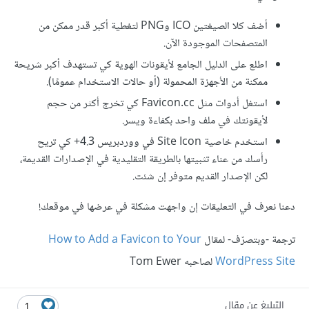
أضف كلا الصيغتين ICO وPNG لتغطية أكبر قدر ممكن من
المتصفحات الموجودة الآن.
اطلع على الدليل الجامع لأيقونات الهوية كي تستهدف أكبر شريحة
ممكنة من الأجهزة المحمولة (أو حالات الاستخدام عمومًا).
استغل أدوات مثل Favicon.cc كي تخرج أكثر من حجم
لأيقونتك في ملف واحد بكفاءة ويسر.
استخدم خاصية Site Icon في ووردبريس 4.3+ كي تريح
رأسك من عناء تثبيتها بالطريقة التقليدية في الإصدارات القديمة،
لكن الإصدار القديم متوفر إن شئت.
دعنا نعرف في التعليقات إن واجهت مشكلة في عرضها في موقعك!
ترجمة -وبتصرّف- لمقال
How to Add a Favicon to Your
WordPress Site
لصاحبه Tom Ewer
التبليغ عن مقال
1