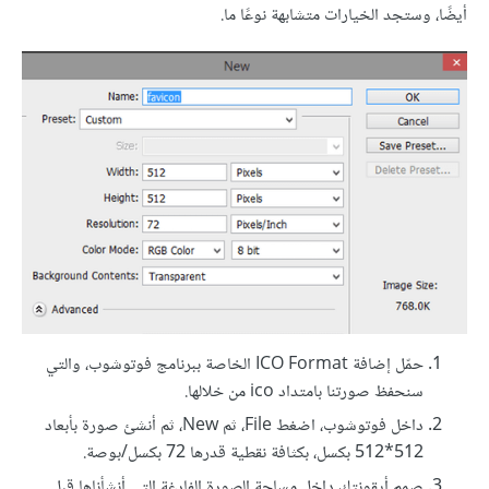
أيضًا، وستجد الخيارات متشابهة نوعًا ما.
حمّل إضافة ICO Format الخاصة ببرنامج فوتوشوب، والتي
سنحفظ صورتنا بامتداد ico من خلالها.
داخل فوتوشوب، اضغط File، ثم New، ثم أنشئ صورة بأبعاد
512*512 بكسل، بكثافة نقطية قدرها 72 بكسل/بوصة.
صمم أيقونتك داخل مساحة الصورة الفارغة التي أنشأناها قبل