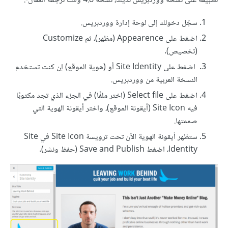
تطبيقه على نسخة ووردبريس لديك، نسخة 4.8 وقت ترجمة المقال-:
سجّل دخولك إلى لوحة إدارة ووردبريس.
اضغط على Appearence (مظهر)، ثم Customize
(تخصيص).
اضغط على Site Identity أو (هوية الموقع) إن كنت تستخدم
النسخة العربية من ووردبريس.
اضغط على Select file (اختر ملفًا) في الجزء الذي تجد مكتوبًا
فيه Site Icon (أيقونة الموقع)، واختر أيقونة الهوية التي
صممتها.
ستظهر أيقونة الهوية الآن تحت ترويسة Site Icon في Site
Identity، اضغط Save and Publish (حفظ ونشر).