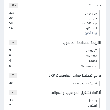
تطبيقات الويب
465
323
ووردبريس
20
ماجنتو
50
بريستاشوب
14
أوبن كارت
(و 1 أكثر)
الترجمة بمساعدة الحاسوب
45
3
omegaT
8
memoQ
4
Trados
5
Memsource
برامج تخطيط موارد المؤسسات ERP
37
30
تطبيقات أودو odoo
أنظمة تشغيل الحواسيب والهواتف
71
33
ويندوز
7
لينكس