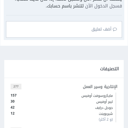
فسجل الدخول الآن
لتنشر باسم حسابك.
أضف تعليق
التصنيفات
الإنتاجية وسير العمل
277
157
مايكروسوفت أوفيس
30
ليبر أوفيس
42
جوجل درايف
12
شيربوينت
(و 2 أكثر)