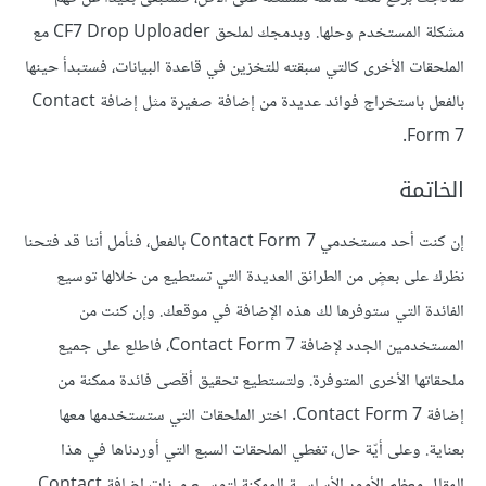
مشكلة المستخدم وحلها. وبدمجك لملحق CF7 Drop Uploader مع
الملحقات الأخرى كالتي سبقته للتخزين في قاعدة البيانات، فستبدأ حينها
بالفعل باستخراج فوائد عديدة من إضافة صغيرة مثل إضافة Contact
Form 7.
الخاتمة
إن كنت أحد مستخدمي Contact Form 7 بالفعل، فنأمل أننا قد فتحنا
نظرك على بعضٍ من الطرائق العديدة التي تستطيع من خلالها توسيع
الفائدة التي ستوفرها لك هذه الإضافة في موقعك. وإن كنت من
المستخدمين الجدد لإضافة Contact Form 7، فاطلع على جميع
ملحقاتها الأخرى المتوفرة. ولتستطيع تحقيق أقصى فائدة ممكنة من
إضافة Contact Form 7. اختر الملحقات التي ستستخدمها معها
بعناية. وعلى أيّة حال، تغطي الملحقات السبع التي أوردناها في هذا
المقال معظم الأمور الأساسية الممكنة لتوسيع ميزات إضافة Contact