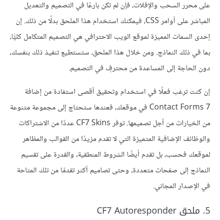
على محرر السحب والإفلات، فإن لم تكن بارعًا في التصميم والتعديل
المباشر على أوامر CSS، فيمكنك استخدام هذا الملحق بدلًا من ذلك. إن
إحدى السمات المميزة لموقع الويب الاحترافي هي التصميم المتكامل كليًّا،
بما في ذلك النماذج. ومن خلال هذا الملحق، ستستطيع تنفيذ ذلك بنفسك،
دون الحاجة إلى المساعدة من محترفٍ في التصميم.
إن كنت ترغب فعلًا في استخدام وتحقيق أقصى استفادة من إضافة
Contact Forms 7 في موقعك، فعندها ستحتاج إلى مجموعة متنوعة
من الخيارات من أجل تصميمها. توفر CF7 Skins عددًا من الاشتراكات
والوظائف الإضافية المتميزة التي لا تقدم مزيدًا من القوالب والمظاهر
لموقعك فحسب، بل تقدم أيضًا الشروط المنطقية، والقدرة على تقسيم
النماذج إلى صفحات متعددة، وحتى تصاميم أكثر تقدمًا من تلك المتاحة
في الإصدار المجاني.
5. ملحق CF7 Autoresponder