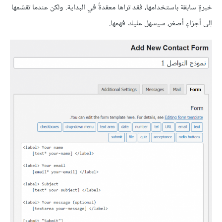
خبرةٍ سابقة باستخدامها، فقد تراها معقدةً في البداية. ولكن عندما تقسّمها
إلى أجزاءٍ أصغر، سيسهل عليك فهمها.