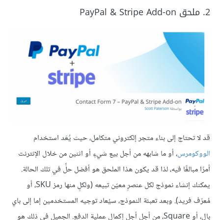
2. ملحق PayPal & Stripe Add-on
قد لا تحتاج إلى بناء متجر إلكتروني متكامل، حيث يُعَد استخدام
الووكومرس
، أو ما شابهه من أجل بيع شيءٍ أو اثنين من خلال الإنترنت
أمرًا مبالغًا فيه، لذا قد يكون هذا الملحق هو أفضل حلٍّ في تلك الحالة.
يمكنك إنشاء نموذج لكل عنصرٍ معيّن تبيعه (ولكلٍ منها رمز SKU، أو
مُعرّف فريد). وبعد تعبئة النموذج، سيُعاد توجيه المستخدمين إما إلى باي
بال، أو Square، من أجل أجل إكمال عملية الدفع. الجميل في ذلك هو