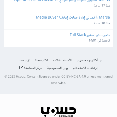
Marsa : مسؤول عمليات ودعم تنفيذي Operations and Executive 
Support Lead
منذ 17 ساعة
Marsa : أخصائي إدارة حملات إعلانية Media Buyer
منذ 18 ساعة
متجر بانكو : مطور Full Stack
الجمعة في 14:01
عن أكاديمية حسوب
الأسئلة الشائعة
اكتب معنا
درّب معنا
إرشادات الاستخدام
بيان الخصوصية
مركز المساعدة
© 2025
Hsoub
.
Content licensed under
CC BY-NC-SA 4.0
unless mentioned
otherwise.