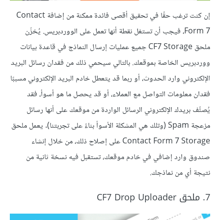
إن كنت ترغب حقًا في تحقيق أقصى فائدة ممكنة من إضافة Contact
Form 7، فيجب أن تستغل نقطة أنها تعمل على الووردبريس. يُخزّن
ملحق CF7 Storage جميع عمليات إرسال النماذج في قاعدة بيانات
ووردبريس الخاصة بموقعك. بالتالي سيحمي ذلك من فقدان رسائل البريد
الإلكتروني وارد الحدوث، أو ربما قد يتعطل خادم البريد الإلكتروني مسببًا
فقدان معلومات التواصل مع العملاء، أو قد يحصل ما هو أسوأ، فقد
يُصنِّف بريدك الإلكتروني الرسائل الواردة من موقعك على أنها رسائل
مزعجة Spam (وتلك هي المشكلة الأسوأ بناءً على تجربتنا). يعمل ملحق
Contact Form 7 Storage على إصلاح ذلك، من خلال إنشاء
صندوق وارد إضافي في خادم موقعك، تستقبل فيه نسخة ثانية من
نتيجة أي من نماذجك.
7. ملحق CF7 Drop Uploader