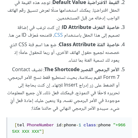
القيمة الافتراضية Default Value
: توجد هذه القيمة في
الحقل افتراضيًا. يمكنك استخدامها مثلًا لعرض تنسيق رقم الهاتف
الواجب إدخاله من قِبل المستخدمين.
خاصيّة المُعرّف ID Attribute
: إن كنت ترغب في إضافة
تصميم إلى هذا الحقل باستخدام
CSS
، فامنحه مُعرّف ID من هنا.
خاصيّة الفئة Class Attribute
: ضع هنا اسم فئة CSS الذي
خصصته لجميع حقول الهاتف الأخرى، أو ربما للحقول عامةً؛ إذ
يعود لك تسمية الفئة بما تشاء.
الأمر البرمجي القصير The Shortcode
: تضيف Contact
Form 7 القيم بسلاسة، بحيث تستطيع فقط نسخ الأمر البرمجي،
أو الضغط على زر إدراج Insert للإنهاء. إن كنت بحاجة إلى
تحريره لاحقًا في النموذج، فيمكنك فعل ذلك، لأن جميع المعلومات
موجودة في الأمر البرمجي نفسه، ولا يتعين عليك إعادة فعل أيّ
شيء. سيبدو الأمر البرمجي النهائي في حالتنا هكذا:
[
tel 
PhoneNumber
 id
:
phone
-
1
class
:
phone 
"+966 
5XX XXX XXX"
]