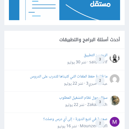
أحدث أسئلة البرامج والتطبيقات
الربح من التطبيق
3
said darif · نشر
30 يوليو
ما فائدة حفظ الملفات التي كتبناها للتدرب على الدروس
2
عبدالله صبري3 · نشر
22 يوليو
سؤال حول نظام التشغيل المطلوب
3
Zakaria Kh · نشر
22 يوليو
صعوبة في تتبع الدورة - إلى أي درس وصلت؟
2
Mounzer Soufi · نشر
16 يونيو