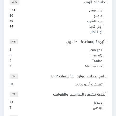
تطبيقات الويب
465
323
ووردبريس
20
ماجنتو
50
بريستاشوب
14
أوبن كارت
(و 1 أكثر)
الترجمة بمساعدة الحاسوب
45
3
omegaT
8
memoQ
4
Trados
5
Memsource
برامج تخطيط موارد المؤسسات ERP
37
30
تطبيقات أودو odoo
أنظمة تشغيل الحواسيب والهواتف
71
33
ويندوز
7
لينكس