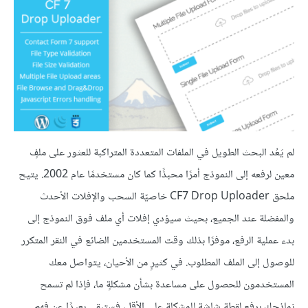
لم يَعُد البحث الطويل في الملفات المتعددة المتراكبة للعثور على ملفٍ
معين لرفعه إلى النموذج أمرًا محبذًا كما كان مستخدمًا عام 2002. يتيح
ملحق CF7 Drop Uploader خاصيّة السحب والإفلات الأحدث
والمفضلة عند الجميع، بحيث سيؤدي إفلات أي ملف فوق النموذج إلى
بدء عملية الرفع، موفرًا بذلك وقت المستخدمين الضائع في النقر المتكرر
للوصول إلى الملف المطلوب. في كثيرٍ من الأحيان، يتواصل معك
المستخدمون للحصول على مساعدة بشأن مشكلةٍ ما، فإذا لم تسمح
نماذجك برفع لقطة شاشة للمشكلة على الأقل، فستبقى بعيدًا عن فهم