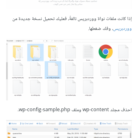
إذا كانت ملفات نواة ووردبريس تالفةً، فعليك تحميل نسخة جديدة من
ووردبريس
، وفك ضغطها.
احذف مجلد wp-content وملف wp-config-sample.php.