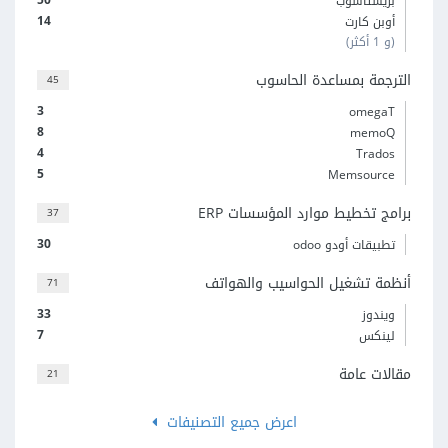
بريستاشوب
14
أوبن كارت
(و 1 أكثر)
الترجمة بمساعدة الحاسوب
45
3
omegaT
8
memoQ
4
Trados
5
Memsource
برامج تخطيط موارد المؤسسات ERP
37
30
تطبيقات أودو odoo
أنظمة تشغيل الحواسيب والهواتف
71
33
ويندوز
7
لينكس
مقالات عامة
21
اعرض جميع التصنيفات