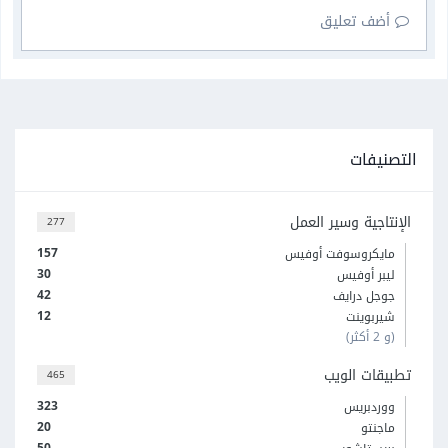
أضف تعليق
التصنيفات
الإنتاجية وسير العمل
277
157
مايكروسوفت أوفيس
30
ليبر أوفيس
42
جوجل درايف
12
شيربوينت
(و 2 أكثر)
تطبيقات الويب
465
323
ووردبريس
20
ماجنتو
50