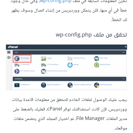
تُخزن المعلومات السابقة في ملف
wp-config.php
، وفي حال وجود
خطأ في أي منها، فلن يتمكن ووردبريس من إنشاء اتصال وسوف يظهر
لك الخطأ.
تحقق من ملف wp-config.php
يجب عليك الوصول لملفات الخادم للتحقق من معلومات قاعدة بيانات
ووردبريس، فإن كانت استضافتك توفر cPanel، فعليك بالضغط على
مدير الملفات File Manager، ثم اختيار المجلد الذي يتضمن ملفات
موقعك.