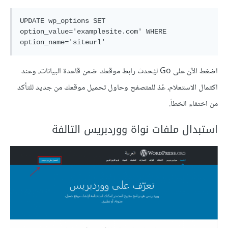
UPDATE wp_options SET 
option_value='examplesite.com' WHERE 
اضغط الآن على Go ليُحدث رابط موقعك ضمن قاعدة البيانات، وعند
اكتمال الاستعلام، عُدْ للمتصفح وحاول تحميل موقعك من جديد للتأكد
من اختفاء الخطأ.
استبدال ملفات نواة ووردبريس التالفة