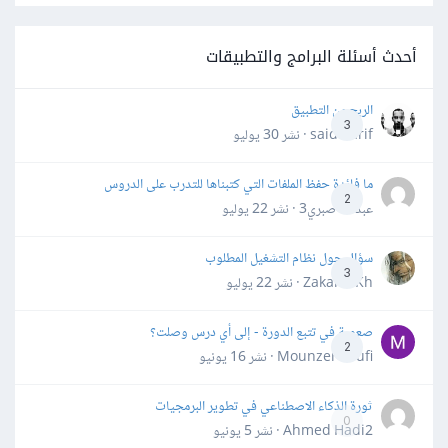
أحدث أسئلة البرامج والتطبيقات
الربح من التطبيق
3
said darif · نشر
30 يوليو
ما فائدة حفظ الملفات التي كتبناها للتدرب على الدروس
2
عبدالله صبري3 · نشر
22 يوليو
سؤال حول نظام التشغيل المطلوب
3
Zakaria Kh · نشر
22 يوليو
صعوبة في تتبع الدورة - إلى أي درس وصلت؟
2
Mounzer Soufi · نشر
16 يونيو
ثورة الذكاء الاصطناعي في تطوير البرمجيات
0
Ahmed Hadi2 · نشر
5 يونيو