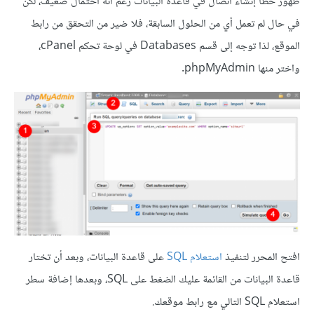
ظهور خطأ إنشاء اتصال في قاعدة البيانات رغم أنه احتمال ضعيف، لكن
في حال لم تعمل أي من الحلول السابقة، فلا ضير من التحقق من رابط
الموقع، لذا توجه إلى قسم Databases في لوحة تحكم cPanel،
واختر منها phpMyAdmin.
افتح المحرر لتنفيذ
استعلام SQL
على قاعدة البيانات، وبعد أن تختار
قاعدة البيانات من القائمة عليك الضغط على SQL، وبعدها إضافة سطر
استعلام SQL التالي مع رابط موقعك.