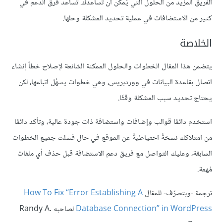
الفريق المزيد من الحلول التي يُمكن أن تُساعدك. تُساعد فرق الدعم في
كثير من الاستضافات في عملية تحديد المشكلة وحلها.
الخلاصة
يتضمن هذا المقال الخطوات والحلول الممكنة الشائعة لإصلاح خطأ إنشاء
اتصال بقاعدة البيانات في ووردبريس، وهي خطوات يسهُل اتباعها، لكن
يحتاج تحديد سبب المشكلة وقتًا.
استخدم دائمًا قوالب وإضافات واستضافة ذات جودة عالية، وتأكد دائمًا
من امتلاكك نسخةً احتياطيةً عن الموقع في حال فشلت جميع الخطوات
السابقة، وعليك التواصل مع فريق دعم الاستضافة قبل حذف أي ملفات
مُهمة.
ترجمة -وبتصرّف- للمقال
How To Fix “Error Establishing A
Database Connection” in WordPress
لصاحبه Randy A.