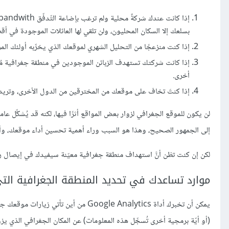
بسلعك إلا السكان المحليون، ولن تلقي لها العائلات الموجودة في أقصا
إذا كنت منزعجًا من التحليل الشهري لموقعك الذي يخرِّبه أولئك ا
إذا كانت شركتك تستهدف الزبائن الموجودين في منطقة جغرافية مُح
أخرى.
إذا كنتَ تخاف على موقعك من المخترقين من الدول الأخرى، وتريد أن
لن يكون للموقع الجغرافي لزوار بعض المواقع أثرًا فيها، لكنه قد يُشكِّل ع
إلى الجمهور الصحيح، وهذا هو السبب وراء أهمية تحسين أداء موقعك، وأم
لكن إن كنت تظن أنَّ استهداف منطقة جغرافية معيّنة سيفيدك في إيصال ر
موارد تساعدك في تحديد المنطقة الجغرافية التي 
(أو أيّة برمجية أخرى تُسجِّل هذه المعلومات) عن المكان الجغرافي الذي 