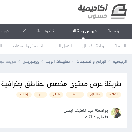
الرئيسية
دروس ومقالات
أسئلة وأجوبة
كتب
دورات
البرمجة
ريادة الأعمال
العمل الحر
التسويق والمبيعات
ال
الرئيسية
البرامج والتطبيقات
تطبيقات الويب
ووردبريس
طريقة عرض
طريقة عرض محتوى مخصص لمناطق جغرافية مع
اضافة
مناطق
جغرافية
بلدان
مدن
زيارات
بواسطة عبد اللطيف ايمش
6 مايو 2017