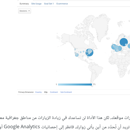
في معرفة من أين تأتي زيارات موقعك، لكن هذا الأداة لن تساعدك في زيادة الزيارات من مناطق جغرافية مع
من أين يأتي زوارك، فانظر إلى إحصائيات Google Analytics أولًا.