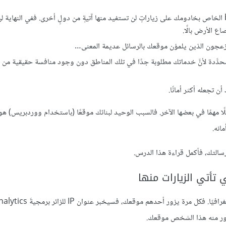
إذا كانت عندك شركةٌ محلية ولم ترغب بإضاعة التّدفّق bandwith الخاص بخادومك على زياراتٍ لن تستفيد منها آتيةٍ من دولٍ أخرى. ففي النها
ع الأرض بالًا.
لمزعجون الذين يلمؤن موقعك بالرسائل عديمة المعنى…
دَّدة لأنَّ خدماتك مطلوبة جدًا في تلك المناطق دون وجود منافسة حقيقية من 
 تجعله أكثر أمانًا.
املًا مهمًا في بعضها الآخر. فالسبب الوحيد لبنائك موقعًا (باستخدام ووردبريس) ه
انه.
سالتك، فأكمل قراءة هذا الدرس.
تأتي الزيارات منها
يمكن أن تخبرك أداة Google Analytics من أين تأتي زيارات موقعك جغ
يزور منه هذا الشخص موقعك.