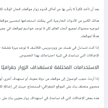
بعد أن تأخذ فكرةً لا بأس بها عن أماكن قدوم زوار موقعك، فحان الوقت لكي ت
لتوجيه محتواك لجميع أنحاء العالم، لكن لا توجد خواديم لموقعك في جميع
هدفًا لموقعك.
إذا كنتَ تتساءل في نفسك عن ووردبريس، فللأسف لا توجد ميزة مُضمَّنة ف
الإضافات التي تساعدك في تلبية احتياجاتك بهذا الخصوص.
الاستخدامات المختلفة لاستهداف الزوار جغرافيًا
إذا أردتَ حجب الوصول إلى موقعك من دولة معيّنة، أو تستهدف أخرى، أو تُظ
محتوى مختلف بناءً على الموقع الجغرافي؛ فستحتاج حينئذٍ إلى إضافةٍ ل
هذه بعض الإضافات التي قد تساعدك في استهداف زوار معيّين بناءً على عناوين IP الخا