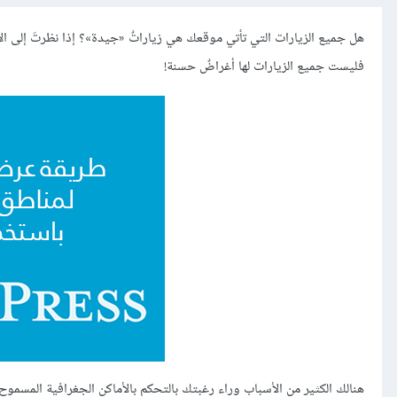
هل جميع الزيارات التي تأتي موقعك هي زياراتٌ «جيدة»؟ إذا نظرتَ إلى الأ
فليست جميع الزيارات لها أغراضٌ حسنة!
هنالك الكثير من الأسباب وراء رغبتك بالتحكم بالأماكن الجغرافية المسموح