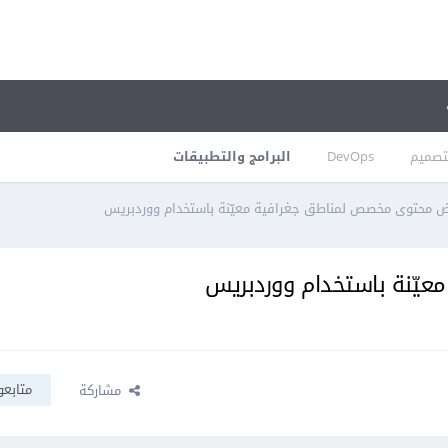
تصميم
DevOps
البرامج والتطبيقات
 محتوى مخصص لمناطق جغرافية معيّنة باستخدام ووردبريس
يّنة باستخدام ووردبريس
متابعو
مشاركة