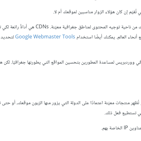
ُقيّم إن كان هؤلاء الزوار مناسبين لموقعك أم لا.
هنالك الكثير من الأدوات الخارجية التي يمكنك استخدامها لتحسين موقعك من ناحية توجيه المحتوى لمناطق جغرافية
 أنحاء العالم. يمكنك أيضًا استخدام
Google Webmaster Tools
لتحديد د
ي ووردبريس لمساعدة المطورين بتحسين المواقع التي يطورنها جغرافيًا. لكن هن
هِر منتجات معيّنة اعتمادًا على الدولة التي يزور منها الزبون موقعك، أو حتى ت
كي تستطيع فعل ذلك.
صة بهم.