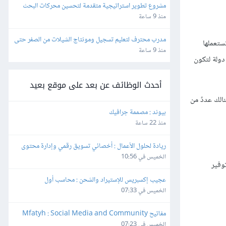
مشروع تطوير استراتيجية متقدمة لتحسين محركات البحث 
(SEO) والفهرسة (Indexing)
منذ 9 ساعة
مدرب محترف لتعليم تسجيل ومونتاج الشيلات من الصفر حتى 
 معيّنة. CDNs هي أداةٌ رائعة لكي تستعملها
الاحتراف
منذ 9 ساعة
ولة لتكون
أحدث الوظائف عن بعد على موقع بعيد
الك عددٌ من
بيوند : مصممة جرافيك
منذ 22 ساعة
ريادة لحلول الأعمال : أخصائي تسويق رقمي وإدارة محتوى
الخميس في 10:56
وفير
عجيب إكسبريس للإستيراد والشحن : محاسب أول
الخميس في 07:33
مفاتيح Mfatyh : Social Media and Community 
Manager
الخميس في 07:23