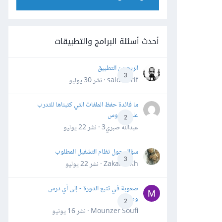
أحدث أسئلة البرامج والتطبيقات
الربح من التطبيق
3
said darif · نشر
30 يوليو
ما فائدة حفظ الملفات التي كتبناها للتدرب
على الدروس
2
عبدالله صبري3 · نشر
22 يوليو
سؤال حول نظام التشغيل المطلوب
3
Zakaria Kh · نشر
22 يوليو
صعوبة في تتبع الدورة - إلى أي درس
وصلت؟
2
Mounzer Soufi · نشر
16 يونيو