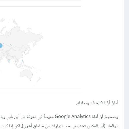
أظنَّ أنَّ الفكرة قد وصلتك.
وصحيحٌ أنَّ أداة Google Analytics مفيدةٌ 
موقعك (أو بالعكس، تخفيض عدد الزيارات من مناطق أخرى). لكن إذا كنتَ تريد أن تُحدِّد 