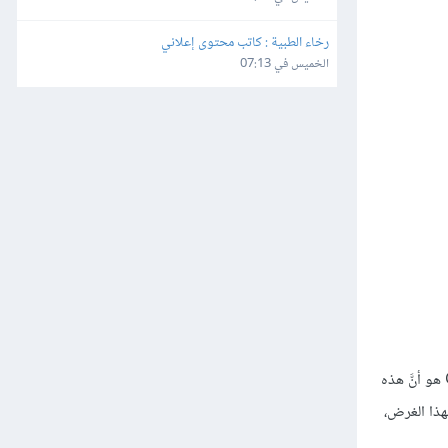
رخاء الطبية : كاتب محتوى إعلاني
الخميس في 07:13
من إضافة GeoTargeting Pro الشاملة والتي سنذكرها أدناه. الفرق الوحيد بين هذه الإضافة وإضافة GeoTargeting Pro هو أنَّ هذه
هذا الغرض،