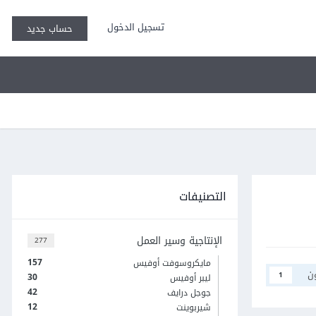
تسجيل الدخول
حساب جديد
التصنيفات
الإنتاجية وسير العمل
277
157
مايكروسوفت أوفيس
ن
1
30
ليبر أوفيس
42
جوجل درايف
12
شيربوينت