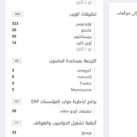
(و 2 أكثر)
إلى موقعك،
تطبيقات الويب
465
323
ووردبريس
20
ماجنتو
50
بريستاشوب
14
أوبن كارت
(و 1 أكثر)
الترجمة بمساعدة الحاسوب
45
3
omegaT
8
memoQ
4
Trados
5
Memsource
برامج تخطيط موارد المؤسسات ERP
37
30
تطبيقات أودو odoo
أنظمة تشغيل الحواسيب والهواتف
71
33
ويندوز