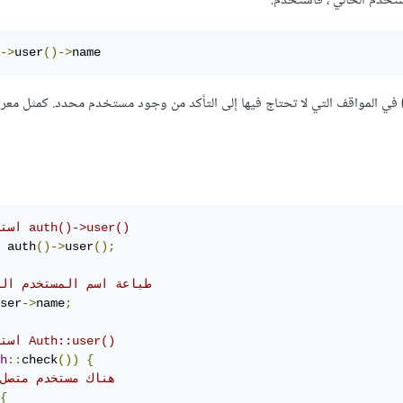
تخدم الحالي ، فاستخدم:
->
user
()->
name
نما نستخدم Auth::user() في المواقف التي لا تحتاج فيها إلى التأكد من وجود مستخدم محدد. كمثل مع
// استخدام auth()->user()
 auth
()->
user
();
// طباعة اسم المستخدم ال
ser
->
name
;
// استخدام Auth::user()
h
::
check
())
{
// هناك مستخدم متصل
{