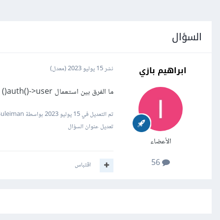
السؤال
ابراهيم بازي
نشر
15 يوليو 2023
(معدل)
ما الفرق بين استعمال auth()->user() و Auth::user() ?
تم التعديل في
15 يوليو 2023
بواسطة Mustafa Suleiman
تعديل عنوان السؤال
الأعضاء
56
اقتباس