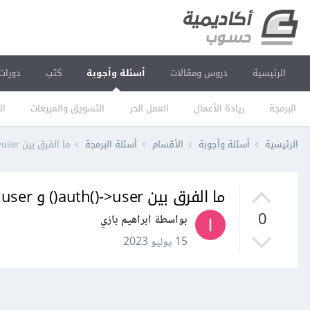
الرئيسية
دروس ومقالات
أسئلة وأجوبة
كتب
دورات
البرمجة
ريادة الأعمال
العمل الحر
التسويق والمبيعات
ال
الرئيسية
أسئلة وأجوبة
الأقسام
أسئلة البرمجة
ما الفرق بين auth()->user() و Auth::user() في Laravel؟
ما الفرق بين auth()->user() و Auth::user() في Laravel؟
0
بواسطة ابراهيم بازي
15 يوليو 2023