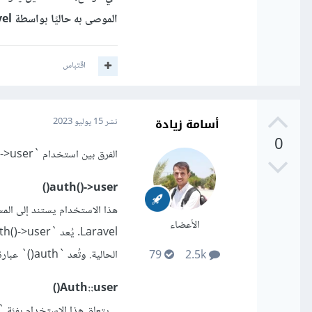
الموصى به حاليًا بواسطة Laravel ويستخدم أكثر شيوعًا في تطبيقات Laravel الحديثة.
اقتباس
أسامة زيادة
نشر
15 يوليو 2023
0
الفرق بين استخدام `auth()->user()` و `Auth::user()` يتعلق بالطريقة التي تتعامل معها مع إطار العمل Laravel.
auth()->user()
الأعضاء
الحالية. وتُعد `auth()` عبارة عن مساعدة تعمل كجسر بين التطبيق وخدمات المصادقة في Laravel.
79
2.5k
Auth::user()