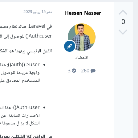
Hessen Nasser
نشر
15 يوليو 2023
0
Auth::user() للوصول إلى الكائن الممثل للمستخدم المصادق عليه في تطبيق Laravel.
الفرق الرئيسي بينهما هو الش
الأعضاء
3
260
للمستخدم المصادق عليه ح
الشكل لا يزال مدعومًا في Laravel حتى الآن لدعم التوافقية مع الرموز