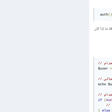
 auth
()
رفة ما إذا كان
$user 
=
حالي
echo $u
if
(
Aut
}
else