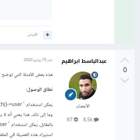
اقتباس
عبدالباسط ابراهيم
نشر
15 يوليو 2023
0
هذه بعض الأمثلة التي توضح الفروق بين `auth()->user()` و `r
نطاق الوصول:
الأعضاء
وما إلى ذلك. هذا يعني أنه لا يتطلب استيراد أي فصيلة (lass
87
8.5k