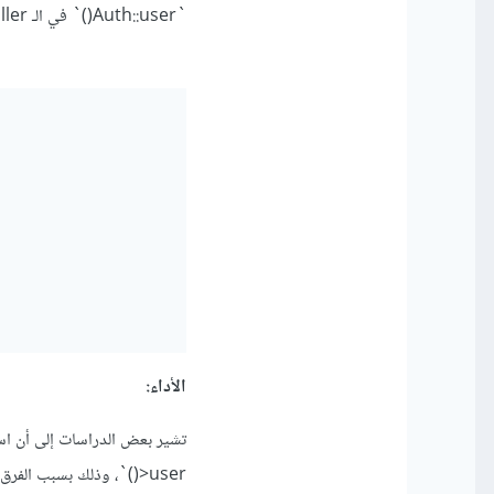
`Auth::user()` في الـ controller بعد استيراد فصيلة "Auth" بالطريقة التالية:
الأداء:
>user()`، وذلك بسبب ا