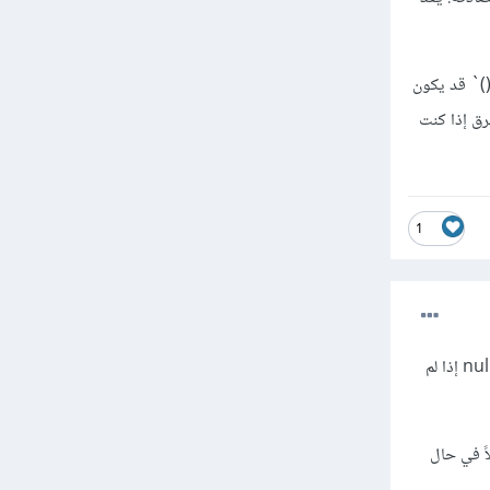
كن استخدام كلا الاستخدامين بنجاح للوصول إلى المستخدم الحالي في Laravel، ولكن `auth()->user()` قد يكون
ًا من الوظائف والطرق إذا كنت
1
الفرق هو أن auth()->user() يرجع الكائن User الحالي بينما Auth::user() يرجع الكائن User الحالي أو null إذا لم
مثلاً في حال