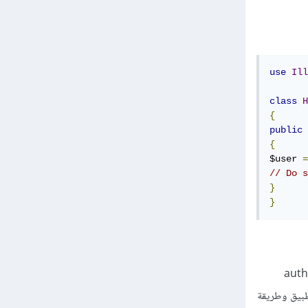
use
Ill
class
H
{
public
{
$user 
=
// Do s
}
}
دام `Auth::user()` يمكن أن يكون أسرع بشكل طفيف من استخدام `auth()-
تطبيق وطريقة