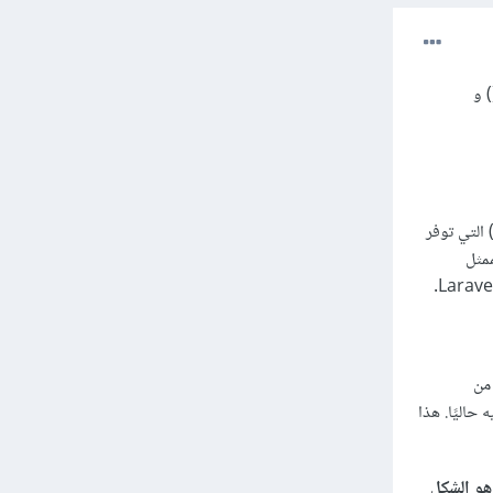
ظام مصمم لإدارة المصادقة والهوية للمستخدمين. وتُستخدم الوظيفتين auth()->user() و
aut(): هذا الاستخدام يعد هو الأحدث في Laravel ويستخدم الوظيفة المساعدة auth() التي توفر
ع الكائن الممثل
خدم واجهة Auth المتاحة من
ادق عليه حاليًا. هذا
لين يعودان إلى نفس الكود الداخلي ويقومان بنفس الوظيفة، ولكن auth()->user() هو الشكل