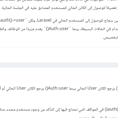
يم
أكثر مرونة وسهولة في الاستخدام في الحالات البسيطة، بينما `Auth::user()` يقدم مزيد
التخصيص.
وتستطيع استخدام auth()->user() في المواقف التي تحتاج فيها إلى التأكد من وجود مستخدم محدد، 