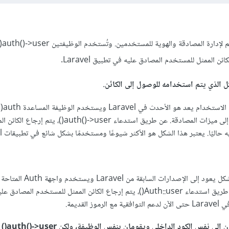
في Laravel، هناك ن
كل الذي يتم استخدامه للوصول إلى الكائن.
h()->user
واجهة مريحة للوصول إلى ميزات المصادقة. عن طريق استدعاء auth()->user()، يتم إرجا
اليًا. يعتبر هذا الشكل هو الأكثر شيوعًا ومستخدمًا بشكل شائع في تطبيقات Laravel.
Auth::user(): هذا الشكل يعود إلى الإصدارات السابقة من Laravel ويست
الإصدارات السابقة. عن طريق استدعاء Auth::user()، يتم إرجاع الكائن الممثل للمستخدم المص
 القديمة.
في الواقع، كلا الشك