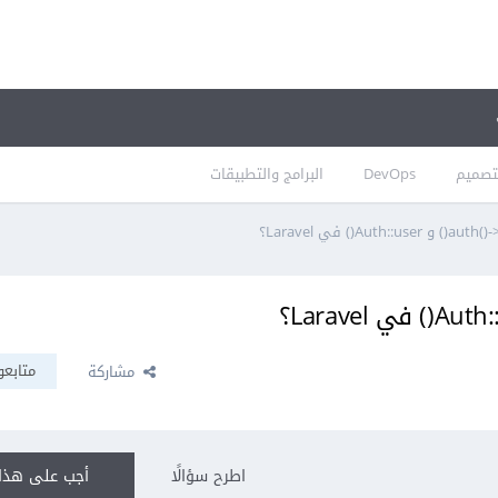
تصميم
DevOps
البرامج والتطبيقات
متابعو
مشاركة
اطرح سؤالًا
أجب على هذا 