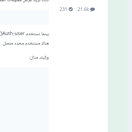
كنت تريد عرض معلومات المس
231
21.6k
بي
هناك مستخدم محدد متصل.
وإليك مثال: