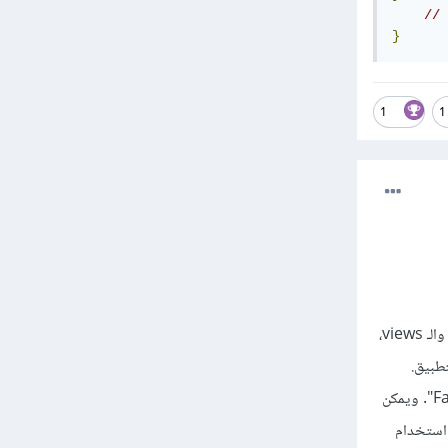
}
1
1
يمكن استخدام `auth()->user()` في أي مكان في التطبيق، بما في ذلك الملفات العادية والـ controllers والـ views،
بالمقابل، يمكن استخدام `Auth::user()` فقط في المناطق التي تم استيراد فصيلة الـ Facade Class "Auth". ويمكن
 المثال، يمكن استخدام