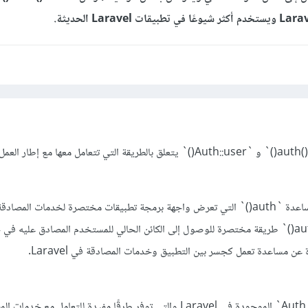
هذا الاستخدام يستند إلى المساعدة `auth()` التي تعرض واجهة برمجة تطبيقات مختصرة لخدمات المصا
Laravel. يُعد `auth()->user()` طريقة مختصرة للوصول إلى الكائن الحالي للمستخدم المصادق عليه 
يتعلق هذا الاستخدام بفئة `Auth` الموجودة في Laravel والتي توفر طرقًا مفيدة للتعامل مع 