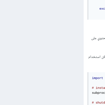
       
exc
صية تحتوي على
ثانية واحدة. يمكن استخدام
import
 
# insta
subproc
# shutd