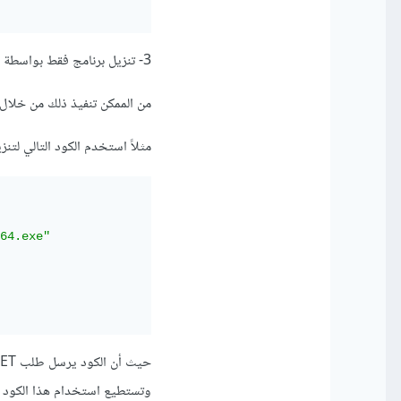
3- تنزيل برنامج فقط بواسطة الرابط
من الممكن تنفيذ ذلك من خلال مكتبة requests لإرسال طلب HTTP GET للرابط المحدد وتنزي
مثلاً استخدم الكود التالي لتنزيل برنامج VLC Media Player من موقعه الرسمي 
64.exe"
وتستطيع استخدام هذا الكود لتن