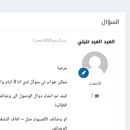
السؤال
العيد العيد تليلي
نشر
2 مايو 2023
(معدل)
مرحبا
ممكن جواب لي سوأل لدي انا 3 ايام وابحث عن الجواب لاكن لم اجد شيئ
الأعضاء
كيف تم انشاء دوال الوصول الى وضائف ا
7
الطائرة
او وضائف الكمبيوتر مثل -- اقاف التشغي
الوضائف