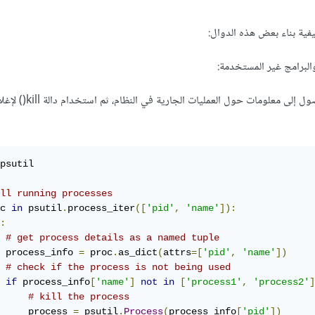
فية بناء بعض هذه الدوال:
سنستخدم مكتبة psutil للوصول إلى معلومات حول العمليات 
psutil

ll running processes
c 
in
 psutil
.
process_iter
([
'pid'
,
'name'
]):
:
# get process details as a named tuple
 process_info 
=
 proc
.
as_dict
(
attrs
=[
'pid'
,
'name'
])
# check if the process is not being used
if
 process_info
[
'name'
]
not
in
[
'process1'
,
'process2'
]
# kill the process
     process 
=
 psutil
.
Process
(
process_info
[
'pid'
])