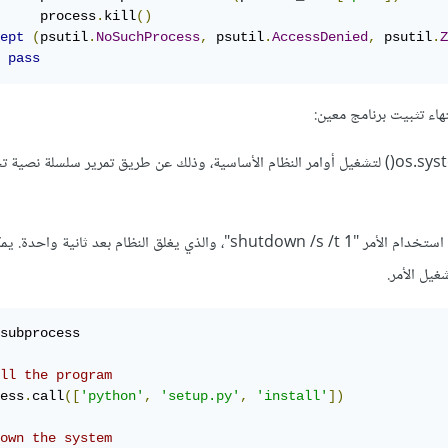
     process
.
kill
()
ept
(
psutil
.
NoSuchProcess
,
 psutil
.
AccessDenied
,
 psutil
.
Z
pass
بإمكانك الإعتماد على دالة os.system() لتشغيل أوامر النظام الأساسية، وذلك عن طريق تمرير سلسلة ن
لإيقاف تشغيل الجهاز، تستطيع استخدام الأمر "shutdown /s /t 1"، والذي يغلق النظام بعد 
subprocess

ll the program
ess
.
call
([
'python'
,
'setup.py'
,
'install'
])
own the system