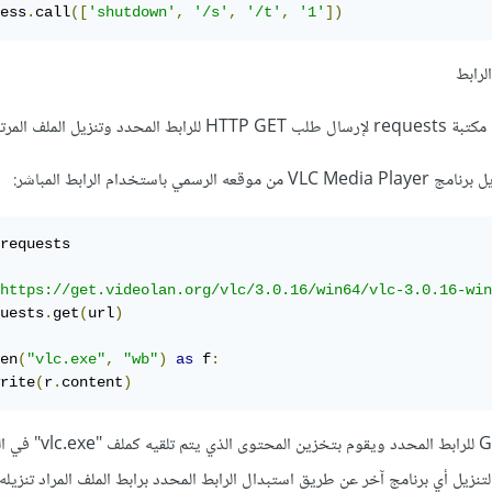
ess
.
call
([
'shutdown'
,
'/s'
,
'/t'
,
'1'
])
ل الملف المرتبط به.
باستخدام الرابط المباشر:
requests

https://get.videolan.org/vlc/3.0.16/win64/vlc-3.0.16-win
uests
.
get
(
url
)
en
(
"vlc.exe"
,
"wb"
)
as
 f
:
rite
(
r
.
content
)
حيث أن الكود يرسل طلب GET للرابط المح
زيل أي برنامج آخر عن طريق استبدال الرابط المحدد برابط الملف المراد تنزيله.