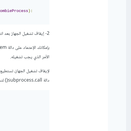
ombieProcess
):
2- إيقاف تشغيل الجهاز بعد انتهاء تثبيت برنامج معين:
الأمر الذي يجب تشغيله.
دالة subprocess.call() لتشغيل الأمر.