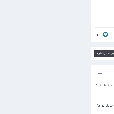
1
ترتيب حسب التاريخ
ة التطبيقات
ميرا الهاتف، أو استخدام مكتبة pyautogui لتشغيل وظائف لوحة