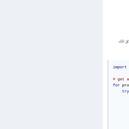
الجارية في النظام، ثم استخدام دالة kill() لإغلاق تلك
import
 
# get a
for
 pro
try
       
       