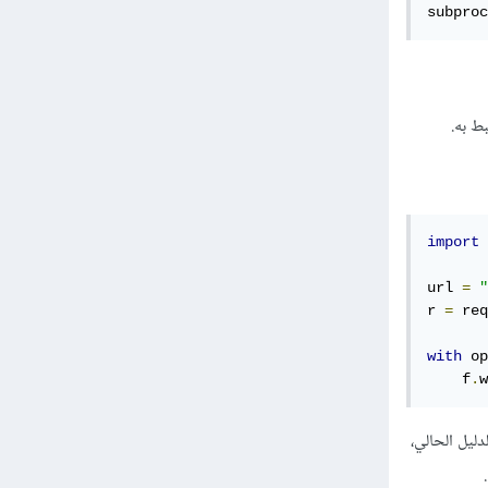
subproc
import
 
url 
=
"
r 
=
 req
with
 op
    f
.
w
دد ويقوم بتخزين المحتوى الذي يتم تلقيه كملف "vlc.exe" في الدليل الحالي،