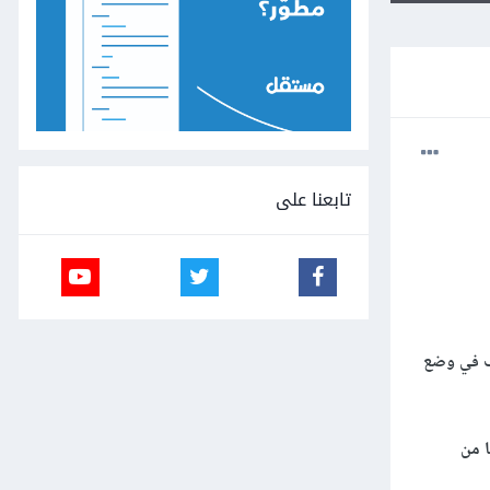
تابعنا على
تف في وضع
ا من