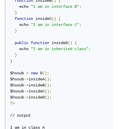
function
 insideB
()
{
    echo 
"I am in interface B"
;
}
function
 insideC
()
{
    echo 
"I am in interface C"
;
}
public
function
 insideD
()
{
    echo 
"I am in inherited class"
;
}
}
$hsoub 
=
new
 D
();
$hsoub
->
insideA
();
$hsoub
->
insideB
();
$hsoub
->
insideC
();
$hsoub
->
insideD
();
?>
// output

I am in class A
