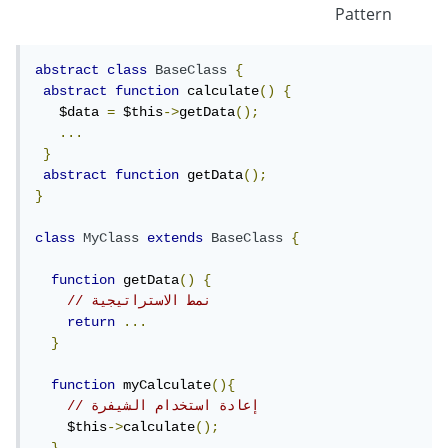
Pattern
abstract
class
BaseClass
{
abstract
function
 calculate
()
{
   $data 
=
 $this
->
getData
();
...
}
abstract
function
 getData
();
}
class
MyClass
extends
BaseClass
{
function
 getData
()
{
// نمط الاستراتيجية
return
...
}
function
 myCalculate
(){
// إعادة استخدام الشيفرة
    $this
->
calculate
();
}