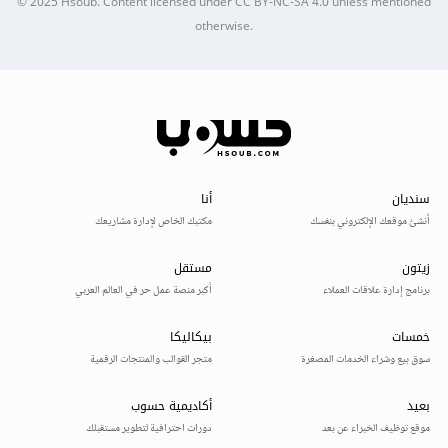
© 2025
Hsoub
.
Content licensed under
CC BY-NC-SA 4.0
unless mentioned
otherwise.