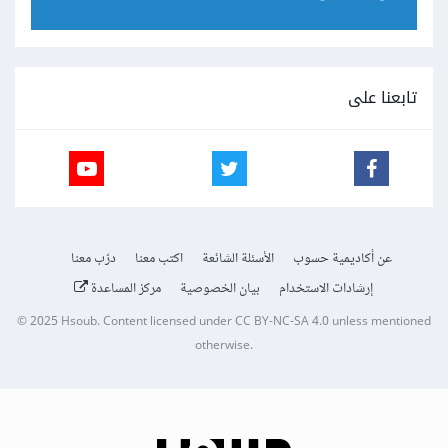
تابعنا على
عن أكاديمية حسوب
الأسئلة الشائعة
اكتب معنا
درّب معنا
إرشادات الاستخدام
بيان الخصوصية
مركز المساعدة
© 2025
Hsoub
.
Content licensed under
CC BY-NC-SA 4.0
unless mentioned
otherwise.