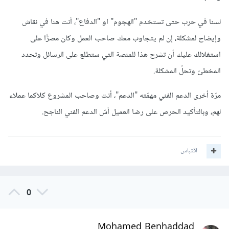
لسنا في حرب حتى تستخدم "الهجوم" او "الدفاع"، أنت هنا في نقاش
وإيضاح لمشكلة، إن لم يتجاوب معك صاحب العمل وكان مصرًّا على
استغلالك عليك أن تشرح هذا للمنصة التي ستطلع على الرسائل وتحدد
المخطئ وتحلّ المشكلة.
مرّة أخرى الدعم الفني مهمّته "الدعم"، أنت وصاحب المشروع كلاكما عملاء
لهم، وبالتأكيد الحرص على رضا العميل أسّ الدعم الفني الناجح.
اقتباس
0
Mohamed Benhaddad