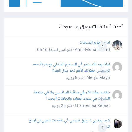
أحدث أسئلة التسويق والمبيعات
اداره تطوير المنتجات
2
Amir Mohamed10 · نشر
أمس الساعة 05:16
لماذا يعد الاستثمار في التصميم الداخلي مع شركة سعد
كريتفيتى خطوتك الأهم نحو منزل العمر؟
0
Melyu Mayo · نشر
6 يوليو
بتقضوا وقت أكبر في مراقبة المنافسين ولا في متابعة
التغيرات في سلوك العملاء واتجاهات البحث؟
0
El Shiemaa Refaat · نشر
25 يونيو
كيف يمكنني تسويق خدمتي في خمسات لتجني لي ارباح
كثيرة
1