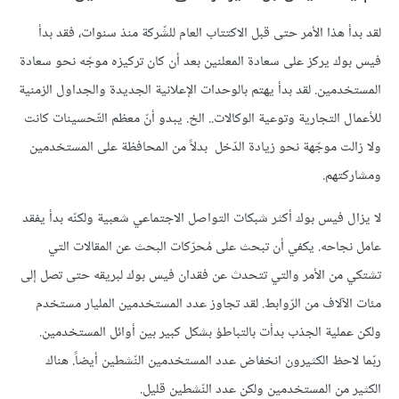
لقد بدأ هذا الأمر حتى قبل الاكتتاب العام للشّركة منذ سنوات، فقد بدأ
فيس بوك يركز على سعادة المعلنين بعد أن كان تركيزه موجّه نحو سعادة
المستخدمين. لقد بدأ يهتم بالوحدات الإعلانية الجديدة والجداول الزمنية
للأعمال التجارية وتوعية الوكالات.. الخ. يبدو أنّ معظم التّحسينات كانت
ولا زالت موجّهة نحو زيادة الدّخل بدلاً من المحافظة على المستخدمين
ومشاركتهم.
لا يزال فيس بوك أكثر شبكات التواصل الاجتماعي شعبية ولكنّه بدأ يفقد
عامل نجاحه. يكفي أن تبحث على مُحرّكات البحث عن المقالات التي
تشتكي من الأمر والتي تتحدث عن فقدان فيس بوك لبريقه حتى تصل إلى
مئات الآلاف من الرّوابط. لقد تجاوز عدد المستخدمين المليار مستخدم
ولكن عملية الجذب بدأت بالتباطؤ بشكل كبير بين أوائل المستخدمين.
ربّما لاحظ الكثيرون انخفاض عدد المستخدمين النّشطين أيضاً. هناك
الكثير من المستخدمين ولكن عدد النّشطين قليل.