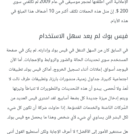
الإعلانية التي أطلقتها لمتجر موسيقى في عام 2009 لم تكلّفني سوى
200 $. إنّ مثل هذه الحملات تكلف أكثر من 10 أضعاف هذا المبلغ في
هذه الأيام.
فيس بوك لم يعد سهل الاستخدام
في السابق كان من السهل التنقل في فيس بوك وإدارته. لم يكن في صفحة
المستخدم سوى تحديثات الحالة والصّور والروابط والإعجابات. أما الآن
فيوجد أسواق، إعلانات أثناء تسجيل الخروج، أماكن فيس بوك، تطبيقات
اجتماعية كثيرة، جداول زمنية، منشورات بارزة، وتطبيقات طرف ثالث لا
تُعدّ ولا تُحصى. يبدو أن هذه التّحديثات والتّطويرات لا تتباطأ وتيرتها
ويتم إدخال ميزة جديدة كل بضعة أسابيع. لقد اشترى فيس العديد من
الشّركات النّاشئة والخدمات المُتنوّعة. إذا حاولت شركة أن تكون كل شيء
لكل البشر فلن يساوي أي شيء لأي شخص وهذا ما يحصل مع فيس بوك.
هل ستتغير الأمور إلى الأفضل؟ لا أعرف الإجابة ولكن أستطيع القول أنني