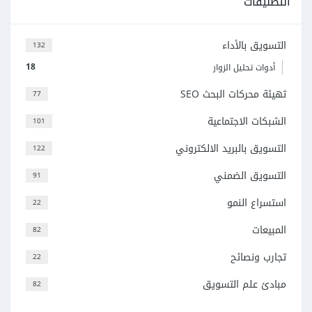
التصنيفات
التسويق بالأداء
132
18
أدوات تحليل الزوار
تهيئة محركات البحث SEO
77
الشبكات الاجتماعية
101
التسويق بالبريد الالكتروني
122
التسويق الضمني
91
استسراع النمو
22
المبيعات
82
تجارب ونصائح
22
مبادئ علم التسويق
82