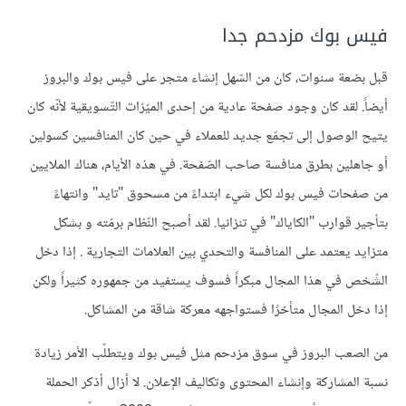
فيس بوك مزدحم جدا
قبل بضعة سنوات، كان من السّهل إنشاء متجر على فيس بوك والبروز
أيضاً. لقد كان وجود صفحة عادية من إحدى الميّزات التّسويقية لأنّه كان
يتيح الوصول إلى تجمّع جديد للعملاء في حين كان المنافسين كسولين
أو جاهلين بطرق منافسة صاحب الصّفحة. في هذه الأيام، هناك الملايين
من صفحات فيس بوك لكل شيء ابتداءً من مسحوق "تايد" وانتهاءً
بتأجير قوارب "الكاياك" في تنزانيا. لقد أصبح النّظام برمّته و بشكل
متزايد يعتمد على المنافسة والتحدي بين العلامات التجارية . إذا دخل
الشّخص في هذا المجال مبكراً فسوف يستفيد من جمهوره كثيراً ولكن
إذا دخل المجال متأخرًا فستواجهه معركة شاقة من المشاكل.
من الصعب البروز في سوق مزدحم مثل فيس بوك ويتطلّب الأمر زيادة
نسبة المشاركة وإنشاء المحتوى وتكاليف الإعلان. لا أزال أذكر الحملة