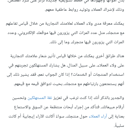
بذل أموالها وجهودها في خطط تسويقية جديدة تركز على سرد القصص،
وذلك لإشراك العملاء وتوليد روابط عاطفية معهم.
يمكنك معرفة مدى ولاء العملاء لعلامتك التجارية من خلال قياس تفاعلهم
مع منتجك، مثل عدد المرات التي يزورون فيها موقعك الإلكتروني، وعدد
المرات التي يزورون فيها متجرك، وما إلى ذلك.
هناك طرائق أخرى يمكنك من خلالها قياس تأثير شعار علامتك التجارية
على ولاء العملاء، على سبيل المثال، هل يشارك المستهلكون تجربتهم في
استخدام المنتجات أو الخدمات؟ إذا كان الجواب نعم، فقد يشير ذلك إلى
أنهم يستمتعون بارتباطهم مع منتجك، بحيث تتوافق قيمه مع قيمهم.
والجدير بالذكر أنك إذا كنت ترغب في تعزيز
ثقة المستهلكين
وتحسين
أرقام مبيعاتك، فتأكد من إجراء أبحاث منتظمة عن السوق والاستماع
بعناية إلى
آراء العملاء
حول منتجك، سواءً أكانت الآراء إيجابيةً أم كانت
سلبيةً.