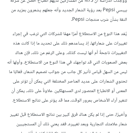
ووجدت الدراسة أن 73% من المشاركين لديهم انطباع أفضل عن شركة
بيبسي Pepsi بعد رؤية الشعار الجديد وأنه جعلهم يشعرون بمزيد من
الثقة بشأن شرب منتجات Pepsi.
يُعَد هذا النوع من الاستطلاع أمرًا مهمًا للشركات التي ترغب في إجراء
تغييرات على شعاراتها، إذ يساعدهم ذلك على تحديد ما إذا كانت هذه
التغييرات ناجحةً أم أنها ليست كذلك. وعلى الرغم من ذلك، فإن هناك
بعض الصعوبات التي قد تواجهك في هذا النوع من الاستطلاع، وأولها أنه
ليس من السهل قياس تأثير كل جانب من جوانب تصميم الشعار، فغالبًا ما
تحتوي الشعارات على عديد العناصر المختلفة التي يمكن أن تؤثر على
المعنى أو الانطباع المتصور لدى المستهلكين. علاوةً على ذلك، يمكن أن
تتغير آراء الأشخاص بمرور الوقت، مما قد يؤثر على نتائج الاستطلاع.
وأخيرًا، حتى إذا لم يكن هناك فرق كبير بين نتائج الاستطلاع قبل تغيير
شعار علامتك التجارية وبعد تغييره، فقد يعني ذلك أن المستجيبين