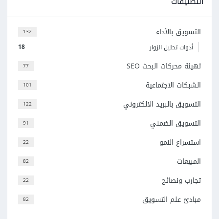
التصنيفات
التسويق بالأداء
132
18
أدوات تحليل الزوار
تهيئة محركات البحث SEO
77
الشبكات الاجتماعية
101
التسويق بالبريد الالكتروني
122
التسويق الضمني
91
استسراع النمو
22
المبيعات
82
تجارب ونصائح
22
مبادئ علم التسويق
82