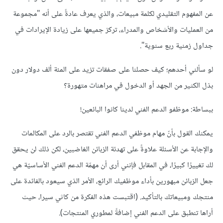
عن
المفهوم
التقليدي
لكلمة
مبيعات،
والذي
يعرف
عادةً
على
أنه
"
مجموعة
من
العمليات
والأشخاص
والمدراء،
تركز
جميعها
على
زيادة
الإيرادات
في
جداول
زمنية
ربع
سنوية
".
لو
سألني
أحدهم؛
كيف
حصلنا
على
صفقات
تزيد
على
المئة
ألف
دولار
دون
بذل
الكثير
من
الجهد
أو
الدخول
في
مراهنات
متهورة؟
ببساطة
:
موظفو
الدعم
الفني
لدينا
كانوا
البائعين
!
يمكنك
القول
بأنّ
مهام
موظفي
الدعم
الفني
تقتصر
بالرد
على
المكالمات
والإجابة
عن
الأسئلة
علاوةً
على
تهدئة
الزبائن
الغاضبين،
لكن
ذلك
لن
يحقق
لك
تغييرًا
كبيرًا،
في
المقابل
فإنني
أرى
أن
مهمّة
الدعم
الفني
الأساسيّة
هي
جعل
الزبائن
مبهورين
بأداء
موظفيك
الرائع،
الأمر
الذي
سيعود
بالفائدة
على
منتجك
ومبيعاتك
بالتأكيد
. (
اقتبست
هذه
الفكرة
من
كاثي
سيرا،
حيث
أراها
تنطبق
على
الدعم
الفني
إضافةً
لمطوري
المنتجات
).