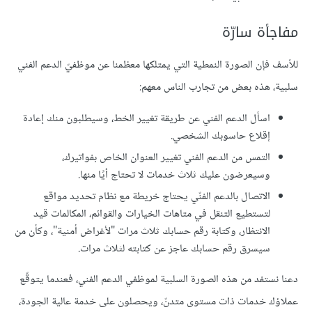
مفاجأة
سارّة
للأسف
فإن
الصورة
النمطية
التي
يمتلكها
معظمنا
عن
موظفيّ
الدعم
الفني
سلبية،
هذه
بعض
من
تجارب
الناس
معهم
:
اسأل
الدعم
الفني
عن
طريقة
تغيير
الخط،
وسيطلبون
منك
إعادة
إقلاع
حاسوبك
الشخصي
.
التمس
من
الدعم
الفني
تغيير
العنوان
الخاص
بفواتيرك،
وسيعرضون
عليك
ثلاث
خدمات
لا
تحتاج
أيًا
منها
.
الاتصال
بالدعم
الفنّي
يحتاج
خريطة
مع
نظام
تحديد
مواقع
لتستطيع
التنقل
في
متاهات
الخيارات
والقوائم،
المكالمات
قيد
الانتظار،
وكتابة
رقم
حسابك
ثلاث
مرات
"
لأغراض
أمنية
"
،
وكأن
من
سيسرق
رقم
حسابك
عاجز
عن
كتابته
لثلاث
مرات
.
دعنا
نستفد
من
هذه
الصورة
السلبية
لموظفي
الدعم
الفني،
فعندما
يتوقّع
عملاؤك
خدمات
ذات
مستوى
متدنّ،
ويحصلون
على
خدمة
عالية
الجودة،