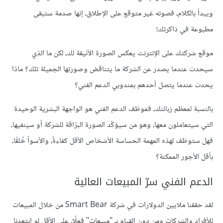
ويبدأ
بالكلام،
فصوته
غير
متوقع
على
الإطلاق،
إنها
صدمة
ستبقى
مطبوعة
في
ذاكرتك
!
موقع
شركتك
على
الإنترنت
يعكس
الصورة
الأنيقة
لك،
لكن
ما
الذي
سيحدث
عندما
يصدر
عن
الشركة
ما
يتناقض
وصورتها
الجميلة
تلك؟
ماذا
يحدث
عندما
يتصل
أحدهم
بمندوبي
الدعم
الفني؟
بالنسبة
لمعظم
زبائنك،
فموظف
الدعم
الفني
هو
الواجهة
البشرية
الوحيدة
التي
سيتعاملون
معها،
وهو
من
سيؤكّد
الصورة
البرّاقة
للشركة
أو
سينفيها،
فهل
ستوظف
لهذه
المهمة
الحساسة
الأشخاص
الأقل
كفاءةً،
والأسوأ
خُلقًا،
بأقل
الأجور
الممكنة؟
الدعم
الفني
سرّ
المبيعات
العالية
لقد
حققنا
ملايين
الدولارات
في
شركة
Smart Bear
من
خلال
المبيعات
للأفراد
والشركات
ومن
دون
القيام
بـ
"
مبيعات
"
فعلًا،
على
الأقل
لو
ابتعدنا