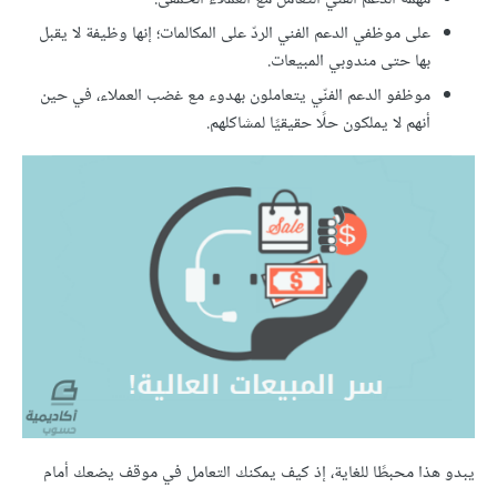
على
موظفي
الدعم
الفني
الردّ
على
المكالمات؛
إنها
وظيفة
لا
يقبل
بها
حتى
مندوبي
المبيعات
.
موظفو
الدعم
الفنّي
يتعاملون
بهدوء
مع
غضب
العملاء،
في
حين
أنهم
لا
يملكون
حلًا
حقيقيًا
لمشاكلهم
.
يبدو
هذا
محبطًا
للغاية،
إذ
كيف
يمكنك
التعامل
في
موقف
يضعك
أمام