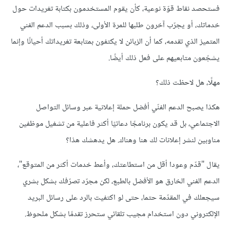
فستحصد
نقاط
قوّة
نوعية،
كأن
يقوم
المستخدمون
بكتابة
تغريدات
حول
خدماتك،
أو
يجرّب
آخرون
طلبها
للمرة
الأولى،
وذلك
بسبب
الدعم
الفني
المتميز
الذي
تقدمه،
كما
أن
الزبائن
لا
يكتفون
بمتابعة
تغريداتك
أحيانًا
وإنما
يشجّعون
متابعيهم
على
فعل
ذلك
أيضًا
.
مهلًا،
هل
لاحظت
ذلك؟
هكذا
يصبح
الدعم
الفنّي
أفضل
حملة
إعلانية
عبر
وسائل
التواصل
الاجتماعي،
بل
قد
يكون
برنامجًا
دعائيًا
أكثر
فاعلية
من
تشغيل
موظفين
مناوبين
لنشر
إعلانات
لك
هنا
وهناك
.
هل
يدهشك
هذا؟
يقال
"
قدّم
وعودا
أقل
من
استطاعتك،
وأعط
خدمات
أكثر
من
المتوقع
"
،
الدعم
الفني
الخارق
هو
الأفضل
بالطبع،
لكن
مجرّد
تصرّفك
بشكل
بشري
سيجعلك
في
المقدّمة
حتما،
حتى
لو
اكتفيت
بالرد
على
رسائل
البريد
الإلكتروني
دون
استخدام
مجيب
تلقائي
ستحرز
تقدمًا
بشكل
ملحوظ
.