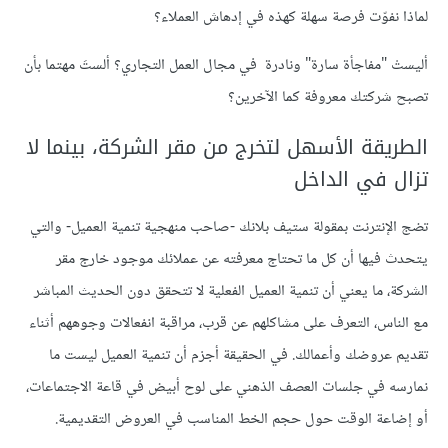
لماذا
نفوّت
فرصة
سهلة
كهذه
في
إدهاش
العملاء؟
أليستْ
"
مفاجأة
سارة
"
ونادرة
في
مجال
العمل
التجاري؟
ألستَ
مهتما
بأن
تصبح
شركتك
معروفة
كما
الآخرين؟
الطريقة
الأسهل
لتخرج
من
مقر
الشركة،
بينما
لا
تزال
في
الداخل
تضج
الإنترنت
بمقولة
ستيف
بلانك
-
صاحب
منهجية
تنمية
العميل
-
والتي
يتحدث
فيها
أن
كل
ما
تحتاج
معرفته
عن
عملائك
موجود
خارج
مقر
الشركة،
ما
يعني
أن
تنمية
العميل
الفعلية
لا
تتحقق
دون
الحديث
المباشر
مع
الناس،
التعرف
على
مشاكلهم
عن
قرب،
مراقبة
انفعالات
وجوههم
أثناء
تقديم
عروضك
وأعمالك
.
في
الحقيقة
أجزم
أن
تنمية
العميل
ليست
ما
نمارسه
في
جلسات
العصف
الذهني
على
لوح
أبيض
في
قاعة
الاجتماعات،
أو
إضاعة
الوقت
حول
حجم
الخط
المناسب
في
العروض
التقديمية
.