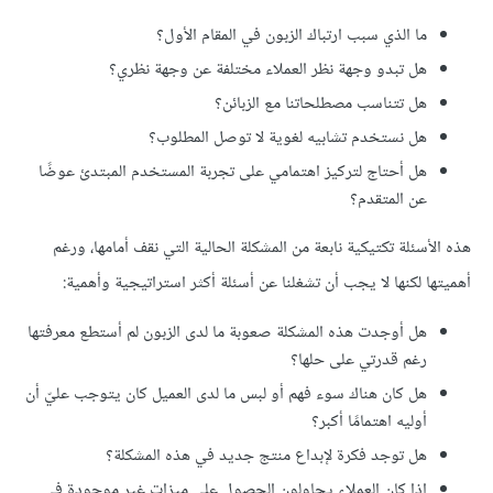
ما
الذي
سبب
ارتباك
الزبون
في
المقام
الأول؟
هل
تبدو
وجهة
نظر
العملاء
مختلفة
عن
وجهة
نظري؟
هل
تتناسب
مصطلحاتنا
مع
الزبائن؟
هل
نستخدم
تشابيه
لغوية
لا
توصل
المطلوب؟
هل
أحتاج
لتركيز
اهتمامي
على
تجربة
المستخدم
المبتدئ
عوضًا
عن
المتقدم؟
هذه
الأسئلة
تكتيكية
نابعة
من
المشكلة
الحالية
التي
نقف
أمامها،
ورغم
أهميتها
لكنها
لا
يجب
أن
تشغلنا
عن
أسئلة
أكثر
استراتيجية
وأهمية
:
هل
أوجدت
هذه
المشكلة
صعوبة
ما
لدى
الزبون
لم
أستطع
معرفتها
رغم
قدرتي
على
حلها؟
هل
كان
هناك
سوء
فهم
أو
لبس
ما
لدى
العميل
كان
يتوجب
عليّ
أن
أوليه
اهتمامًا
أكبر؟
هل
توجد
فكرة
لإبداع
منتج
جديد
في
هذه
المشكلة؟
إذا
كان
العملاء
يحاولون
الحصول
على
ميزات
غير
موجودة
في