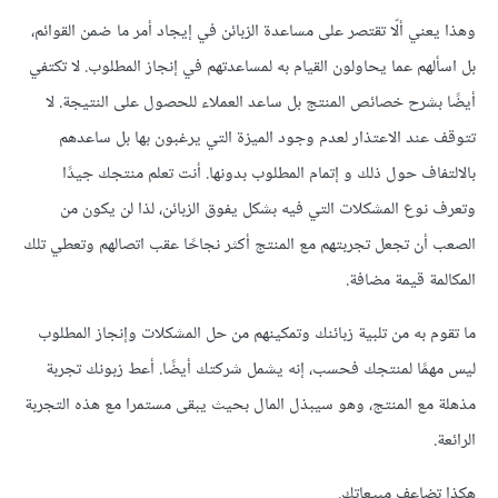
وهذا
يعني
ألّا
تقتصر
على
مساعدة
الزبائن
في
إيجاد
أمر
ما
ضمن
القوائم،
بل
اسألهم
عما
يحاولون
القيام
به
لمساعدتهم
في
إنجاز
المطلوب
.
لا
تكتفي
أيضًا
بشرح
خصائص
المنتج
بل
ساعد
العملاء
للحصول
على
النتيجة
.
لا
تتوقف
عند
الاعتذار
لعدم
وجود
الميزة
التي
يرغبون
بها
بل
ساعدهم
بالالتفاف
حول
ذلك
و
إتمام
المطلوب
بدونها
.
أنت
تعلم
منتجك
جيدًا
وتعرف
نوع
المشكلات
التي
فيه
بشكل
يفوق
الزبائن،
لذا
لن
يكون
من
الصعب
أن
تجعل
تجربتهم
مع
المنتج
أكثر
نجاحًا
عقب
اتصالهم
وتعطي
تلك
المكالمة
قيمة
مضافة
.
ما
تقوم
به
من
تلبية
زبائنك
وتمكينهم
من
حل
المشكلات
وإنجاز
المطلوب
ليس
مهمًا
لمنتجك
فحسب،
إنه
يشمل
شركتك
أيضًا
.
أعط
زبونك
تجربة
مذهلة
مع
المنتج،
وهو
سيبذل
المال
بحيث
يبقى
مستمرا
مع
هذه
التجربة
الرائعة
.
هكذا
تضاعف
مبيعاتك
.