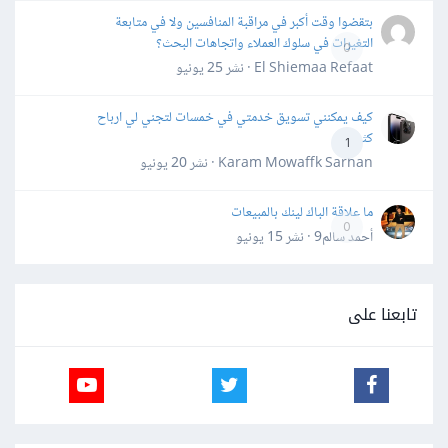
بتقضوا وقت أكبر في مراقبة المنافسين ولا في متابعة
التغيرات في سلوك العملاء واتجاهات البحث؟
0
El Shiemaa Refaat · نشر
25 يونيو
كيف يمكنني تسويق خدمتي في خمسات لتجني لي ارباح
كثيرة
1
Karam Mowaffk Sarhan · نشر
20 يونيو
ما علاقة الباك لينك بالمبيعات
0
أحمد سالم9 · نشر
15 يونيو
تابعنا على