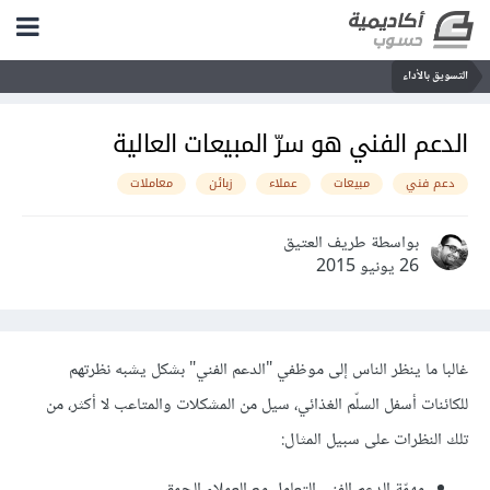
التسويق بالأداء
الدعم الفني هو سرّ المبيعات العالية
دعم فني
مبيعات
عملاء
زبائن
معاملات
بواسطة طريف العتيق
26 يونيو 2015
غالبا
ما
ينظر
الناس
إلى
موظفي
"
الدعم
الفني
"
بشكل
يشبه
نظرتهم
للكائنات
أسفل
السلّم
الغذائي،
سيل
من
المشكلات
والمتاعب
لا
أكثر،
من
تلك
النظرات
على
سبيل
المثال
:
مهمّة
الدعم
الفني
التعامل
مع
العملاء
الحمقى
.