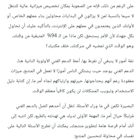
على
الرغم
من
ذلك،
فإنه
من
الصعوبة
بمكان
تخصيص
ميزانية
عالية
للتنقل
لا
سيما
بالنسبة
لمن
لا
يزالون
في
البدايات
محاولين
بناء
عملهم
الخاص،
أو
لأولئك
الذين
يعتمدون
في
عملهم
على
الإنترنت،
بالتأكيد
عليك
أن
تحاول
بكل
جهدك
لأن
الأمر
يستحق،
لكن
ماذا
عن
الـ
94%
المتبقية
من
وقتك،
وهو
الوقت
الذي
تمضيه
في
شركتك،
خلف
مكتبك؟
ثمّة
أمور
لا
ينبغي
أن
نفرط
بها،
أعط
الدعم
الفني
الأولوية
الثانية
هنا،
الدعم
الفني
يوجد
حيث
يشتكي
الناس
أمورًا
لا
تعمل
في
المنتج،
ميزات
مفقودة
رغم
أنهم
يحتاجونها،
حيرتهم
وارتباكهم
تجاه
أمر
ما،
إن
كتابة
دليل
الاستخدام
وتبويب
المشكلات
لن
يكون
كافياً
معظم
الوقت
.
البصيرة
تكمن
في
ما
وراء
الأسئلة
.
لنقل
أن
أحدهم
اتصل
بالدعم
الفني
مُرتبكًا
حيال
أمرٍ
ما،
المهمة
الأولى
لديك
هي
تهدئته
بالطبع،
لكن
انتبه
إلى
أنك
أمام
فرصة
هامة
لتطوير
منتجك،
يمكنك
أن
تطرح
الأسئلة
التالية
على
نفسك
في
محاولة
لتحسين
المنتج
: