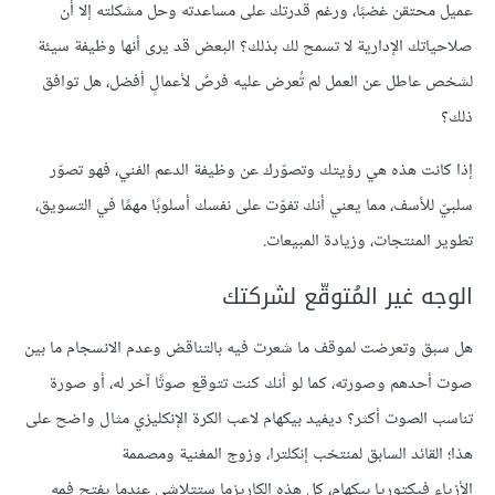
عميل
محتقن
غضبًا،
ورغم
قدرتك
على
مساعدته
وحل
مشكلته
إلا
أن
صلاحياتك
الإدارية
لا
تسمح
لك
بذلك؟
البعض
قد
يرى
أنها
وظيفة
سيئة
لشخص عاطل
عن
العمل
لم
تُعرض
عليه
فرصٌ
لأعمالٍ
أفضل،
هل
توافق
ذلك؟
إذا
كانت
هذه
هي
رؤيتك
وتصوّرك
عن
وظيفة
الدعم
الفني،
فهو
تصوّر
سلبيّ
للأسف،
مما
يعني
أنك
تفوّت
على
نفسك
أسلوبًا
مهمًا
في
التسويق،
تطوير
المنتجات،
وزيادة
المبيعات
.
الوجه
غير
المُتوقّع
لشركتك
هل
سبق
وتعرضت
لموقف
ما
شعرت
فيه
بالتناقض
وعدم
الانسجام
ما
بين
صوت
أحدهم
وصورته،
كما
لو
أنك
كنت
تتوقع
صوتًا
آخر
له،
أو
صورة
تناسب
الصوت
أكثر؟
ديفيد
بيكهام
لاعب
الكرة
الإنكليزي
مثال
واضح
على
هذا؛
القائد
السابق
لمنتخب
إنكلترا،
وزوج
المغنية
ومصممة
الأزياء
فيكتوريا بيكهام
،
كل
هذه
الكاريزما
ستتلاشى
عندما
يفتح
فمه